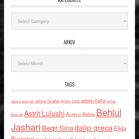
KATEGORITË
Kategoritë
ARKIV
Arkiv
TAGS
arben llalla
alfons Grishaj
Anton Cefa
asllan
albano kolonjari
Behlul
Astrit Lulushi
Aurenc Bebja
Bushati
Jashari
dalip greca
Beqir Sina
Elida
Buçpapaj