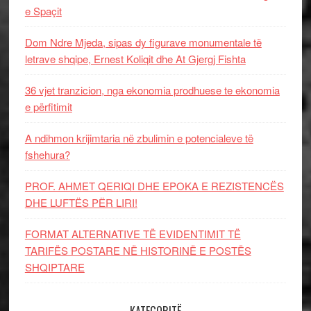
e Spaçit
Dom Ndre Mjeda, sipas dy figurave monumentale të
letrave shqipe, Ernest Koliqit dhe At Gjergj Fishta
36 vjet tranzicion, nga ekonomia prodhuese te ekonomia
e përfitimit
A ndihmon krijimtaria në zbulimin e potencialeve të
fshehura?
PROF. AHMET QERIQI DHE EPOKA E REZISTENCЁS
DHE LUFTЁS PЁR LIRI!
FORMAT ALTERNATIVE TË EVIDENTIMIT TË
TARIFËS POSTARE NË HISTORINË E POSTËS
SHQIPTARE