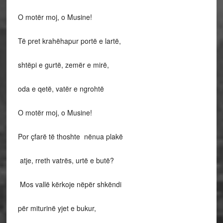
O motër moj, o Musine!
Të pret krahëhapur portë e lartë,
shtëpi e gurtë, zemër e mirë,
oda e qetë, vatër e ngrohtë
O motër moj, o Musine!
Por çfarë të thoshte nënua plakë
atje, rreth vatrës, urtë e butë?
Mos vallë kërkoje nëpër shkëndi
për miturinë yjet e bukur,