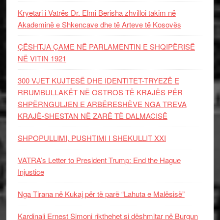
Kryetari i Vatrës Dr. Elmi Berisha zhvilloi takim në
Akademinë e Shkencave dhe të Arteve të Kosovës
ÇËSHTJA ÇAME NË PARLAMENTIN E SHQIPËRISË
NË VITIN 1921
300 VJET KUJTESË DHE IDENTITET-TRYEZË E
RRUMBULLAKËT NË OSTROS TË KRAJËS PËR
SHPËRNGULJEN E ARBËRESHËVE NGA TREVA
KRAJË-SHESTAN NË ZARË TË DALMACISË
SHPOPULLIMI, PUSHTIMI I SHEKULLIT XXI
VATRA’s Letter to President Trump: End the Hague
Injustice
Nga Tirana në Kukaj për të parë “Lahuta e Malësisë”
Kardinali Ernest Simoni rikthehet si dëshmitar në Burgun