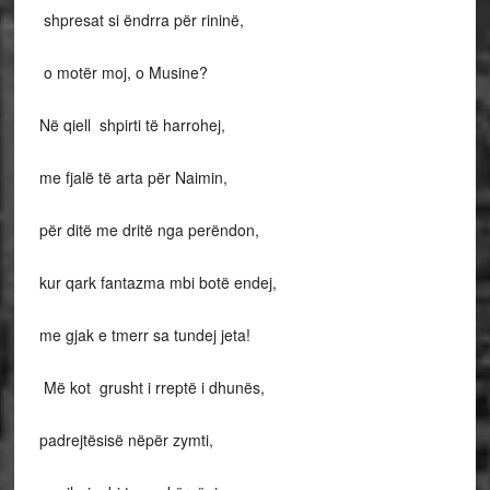
shpresat si ëndrra për rininë,
o motër moj, o Musine?
Në qiell shpirti të harrohej,
me fjalë të arta për Naimin,
për ditë me dritë nga perëndon,
kur qark fantazma mbi botë endej,
me gjak e tmerr sa tundej jeta!
Më kot grusht i rreptë i dhunës,
padrejtësisë nëpër zymti,