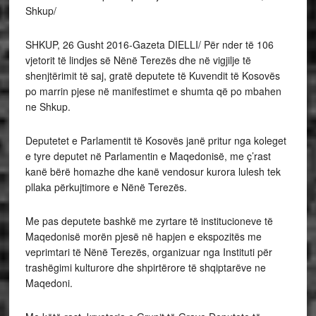
Shkup/
SHKUP, 26 Gusht 2016-Gazeta DIELLI/ Për nder të 106
vjetorit të lindjes së Nënë Terezës dhe në vigjilje të
shenjtërimit të saj, gratë deputete të Kuvendit të Kosovës
po marrin pjese në manifestimet e shumta që po mbahen
ne Shkup.
Deputetet e Parlamentit të Kosovës janë pritur nga koleget
e tyre deputet në Parlamentin e Maqedonisë, me ç’rast
kanë bërë homazhe dhe kanë vendosur kurora lulesh tek
pllaka përkujtimore e Nënë Terezës.
Me pas deputete bashkë me zyrtare të institucioneve të
Maqedonisë morën pjesë në hapjen e ekspozitës me
veprimtari të Nënë Terezës, organizuar nga Instituti për
trashëgimi kulturore dhe shpirtërore të shqiptarëve ne
Maqedoni.