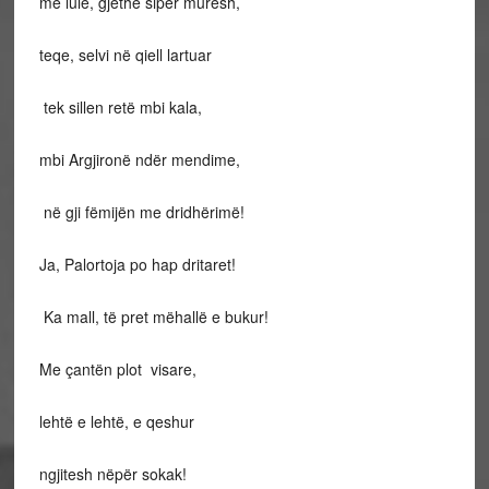
me lule, gjethe sipër muresh,
teqe, selvi në qiell lartuar
tek sillen retë mbi kala,
mbi Argjironë ndër mendime,
në gji fëmijën me dridhërimë!
Ja, Palortoja po hap dritaret!
Ka mall, të pret mëhallë e bukur!
Me çantën plot visare,
lehtë e lehtë, e qeshur
ngjitesh nëpër sokak!