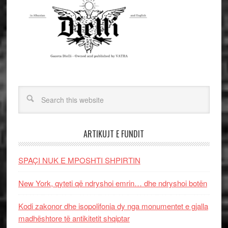
ARTIKUJT E FUNDIT
SPAÇI NUK E MPOSHTI SHPIRTIN
New York, qyteti që ndryshoi emrin… dhe ndryshoi botën
Kodi zakonor dhe isopolifonia dy nga monumentet e gjalla
madhështore të antikitetit shqiptar