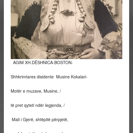
AGIM XH.DËSHNICA-BOSTON-
Shhkrimtares disidente Musine Kokalari-
Motër e muzave, Musine, /
të pret qyteti ndër legjenda, /
Mali i Gjerë, shtëpitë përpjetë,