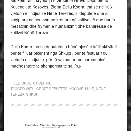
Me këtë rast, kryetarja e Grupit të Grave Deputete të
Kuvendit të Kosovës, Blerta Deliu Kodra, tha se në 106
vjetorin e lindjes së Nënë Terezës, si deputete dhe si
shqiptare ndihen shume krenare që kultivojnë dhe bartin
mesazhin dhe frymën e humanizmit dhe bamirësisë që
kultivoi Nënë Tereza.
Deliu Kodra tha se deputetet u bënë pjesë e këtij aktiviteti
për të filluar pikërisht nga Shkupi , për të festuar 106
vjetorin e lindjes e për të vazhduar me ceremoninë
madhështore të shenjtërimit të saj./b.j/
FILED UNDER:
POLITIKE
TAGGED WITH:
GRATE DEPUTETE
,
KOSOVE
,
LULE
,
NENE
TEREZA
,
SHKUP