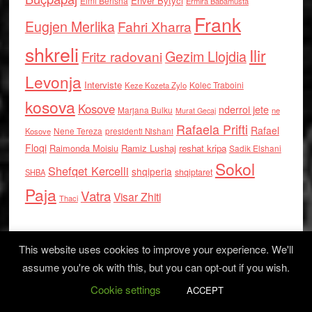
Enver Bytyci
Elmi Berisha
Ermira Babamusta
Frank
Eugjen Merlika
Fahri Xharra
shkreli
Ilir
Gezim Llojdia
Fritz radovani
Levonja
Interviste
Kolec Traboini
Keze Kozeta Zylo
kosova
Kosove
nderroi jete
Marjana Bulku
ne
Murat Gecaj
Rafaela Prifti
Rafael
Nene Tereza
Kosove
presidenti Nishani
Floqi
Raimonda Moisiu
Ramiz Lushaj
reshat kripa
Sadik Elshani
Sokol
Shefqet Kercelli
shqiperia
shqiptaret
SHBA
Paja
Vatra
Visar Zhiti
Thaci
This website uses cookies to improve your experience. We'll
assume you're ok with this, but you can opt-out if you wish.
Cookie settings
Log in
ACCEPT