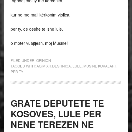
ngrihej mbi ty me kërcënim,
kur ne me mall kërkonim vjollca,
për ty, që deshe të ishe lule,
o motër vuajtjesh, moj Musine!
FILED UNDER:
OPINION
TAGGED WITH:
AGIM XH.DESHNICA
,
LULE
,
MUSINE KOKALARI
,
PER TY
GRATE DEPUTETE TE
KOSOVES, LULE PER
NENE TEREZEN NE