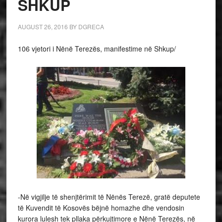
SHKUP
AUGUST 26, 2016
BY
DGRECA
106 vjetori i Nënë Terezës, manifestime në Shkup/
-Në vigjilje të shenjtërimit të Nënës Terezë, gratë deputete
të Kuvendit të Kosovës bëjnë homazhe dhe vendosin
kurora lulesh tek pllaka përkujtimore e Nënë Terezës, në