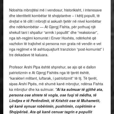
Ndoshta mbrojtësi më i vendosur, historikisht, i interesave
dhe identitetit kombëtar të shqiptarëve – i këtij populli, të
drejtat e të cilit i mbrojti si askush tjetër në nivel kombëtar
dhe ndërkombëtar — At Gjergj Fishta, për pothuaj një
shekull tani i shpallur “armik i popullit” dhe “reaksionar”,
nga ish-regjimi komunist i Enver Hoxhës, ndërkohë që
vazhdon të trajtohet si persona non grata në vendin e vet
nga regjimet e të ashtuquajturit tranzicion “post-komunist” i
tre dekadave të kaluara.
Profesor Arshi Pipa është shprehur, se ajo që e dallon
patriotizmin e At Gjergj Fishtës nga të tjerët është,
“karakteri militant, luftarak, i patriotizmit” të tij. Të tjerët,
sipas Arshi Pipës, më shumë kanë mbrojtur, ndërsa Fishta
ka mbrojtur dhe ka sulmuar.
“Ai ka sulmuar të gjithë ata,
persona ose shtete të vogla, ose fuqi të mëdha, të
Lindjes e të Perëndimit, të Krishtit ose të Muhametit,
që kanë synuar robërimin, pushtimin, copëtimin e
Shqipërisë. Ata që kanë cenuar tagrin e popullit