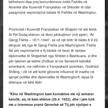
këthehemi disa prej komunikimeve midis Fishtës në
Amerikë dhe Kuvendit Françeskan në Shkodër të cilat
pasqyrojnë veprimtarinë lobiste të Fishtës në Washington.
Provinciali i Kuvendit Françeskan në Shqipëri në atë kohë,
At Pal Dodaj shënon në librin përkujtimor (më sipër), “At
Gjergj Fishta – 1871-1940”, se në një letër të datës 8-V-22,
dërguar atij nga At Gjergj Fishta prej Washingtonit, Fishta
flet për veprimtarinë e tij lobiste në favor të njohjes
diplomatike të Shqipërisë nga Shtetet e Bashkuara, si dhe
për takimet që kishte zhvilluar ai me Senatorë katolikë
amerikanë, me ndihmën e françeskanit amerikan, Godfried
Shilling, i cili në atë kohë gëzonte influencë të madhe në
qarqet politike dhe diplomatike të Washingtonit, sipas të
dhënave në këtë libër:
“Këtu në Washington kam kontaktue me nji senator
katolik, siç të kam shkrue (29.4. 1922), dhe i jam lutë
me u interesue pranë Qeverisë së Tij për njohjen e