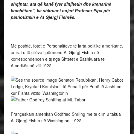
shqiptar, ata që kanë fyer dinjitetin dhe krenarinë
kombëtare”, ka shkruar i ndjeri Profesor Pipa për
patriotizmin e At Gjergj Fishtës.
———————————————————
Më poshtë, fotot e Personaliteve të larta politike amerikane,
emrat e të cilëve i përmend At Gjergj Fishta në
korrespondencën e tij nga Shtetet e Bashkuara të
Amerikës në viti 1922
Senatori Republikan, Henry Cabot
Lodge, Kryetar i Komisionit të Senatit për Punë të Jashtme
kur Fishta vizitoi Washingtonin
Françeskani amerikan Godfried Shilling me të cilin u takua
At Gjergj Fishta në Washington, 1922