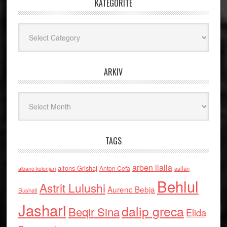
KATEGORITË
Kategoritë
ARKIV
Arkiv
TAGS
arben llalla
alfons Grishaj
Anton Cefa
asllan
albano kolonjari
Behlul
Astrit Lulushi
Aurenc Bebja
Bushati
Jashari
dalip greca
Beqir Sina
Elida