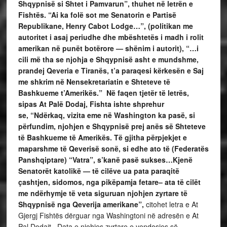
Shqypnisë si Shtet i Pamvarun”, thuhet në letrën e
Fishtës. “Ai ka folë sot me Senatorin e Partisë
Republikane, Henry Cabot Lodge…”, (politikan me
autoritet i asaj periudhe dhe mbështetës i madh i rolit
amerikan në punët botërore — shënim i autorit), “…i
cili më tha se njohja e Shqypnisë asht e mundshme,
prandej Qeveria e Tiranës, t’a paraqesi kërkesën e Saj
me shkrim në Nensekretariatin e Shteteve të
Bashkueme t’Amerikës.” Në faqen tjetër të letrës,
sipas At Palë Dodaj, Fishta ishte shprehur
se, “Ndërkaq, vizita eme në Washington ka pasë, si
përfundim, njohjen e Shqypnisë prej anës së Shteteve
të Bashkueme të Amerikës. Të gjitha përpjekjet e
maparshme të Qeverisë sonë, si edhe ato të (Federatës
Panshqiptare) “Vatra”, s’kanë pasë sukses…Kjenë
Senatorët katolikë — të cilëve ua pata paraqitë
çashtjen, sidomos, nga pikëpamja fetare– ata të cilët
me ndërhymje të veta siguruan njohjen zyrtare të
Shqypnisë nga Qeverija amerikane”,
citohet letra e At
Gjergj Fishtës dërguar nga Washingtoni në adresën e At
Pal Dodajt. Data e njohjes zyrtare e vendosjes së