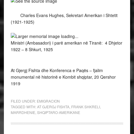
Charles Evans Hughes, Sekretari Amerikan i Shtetit
(1921-1925)
Ministri (Ambasadori) i parë amerikan në Tiranë: 4 Dhjetor
1922 – 8 Shkurt, 1925
At Gjergj Fishta dhe Konferenca e Paqës – fjalim
monumental në historinë e Kombit shqiptar, 20 Qershor
1919
FILED UNDER:
EMIGRACION
TAGGED WITH:
AT GJERGJ FISHTA
,
FRANK SHKRELI
,
MARRDHENIE
,
SHQIPTARO-AMERIKANE