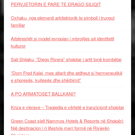
PERVJETORIN E PARE TE DRAGO SILIQIT
Oxhaku, nga elementi arkitektonik te simboli i trungut
familjar
Arbëreshët si model evropian i mbrojtjes së identitetit
kulturor
Sali Shijaku, “Diego Rivera” shqiptar i artit tonë kombëtar
“Dom Fred Kalaj, mes altarit dhe atdheut si hermeneutikë
e shpresës, kujtesës dhe shërbimit”
A PO ARMATOSET BALLKANI?
Kriza e vlerave – Tragjedia e vërtetë e tranzicionit shqiptar
Green Coast sjell Nammos Hotels & Resorts në Shqipëri:
Një destinacion i ri lifestyle merr formë në Rivierën