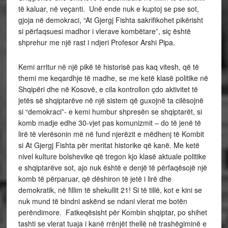
të kaluar, në veçanti. Unë ende nuk e kuptoj se pse sot,
gjoja në demokraci, “At Gjergj Fishta sakrifikohet pikërisht
si përfaqsuesi madhor i vlerave kombëtare”, siç është
shprehur me një rast i ndjeri Profesor Arshi Pipa.
Kemi arritur në një pikë të historisë pas kaq vitesh, që të
themi me keqardhje të madhe, se me ketë klasë politike në
Shqipëri dhe në Kosovë, e cila kontrollon çdo aktivitet të
jetës së shqiptarëve në një sistem që guxojnë ta cilësojnë
si “demokraci”- e kemi humbur shpresën se shqiptarët, si
komb madje edhe 30-vjet pas komunizmit – do të jenë të
lirë të vlerësonin më në fund njerëzit e mëdhenj të Kombit
si At Gjergj Fishta për meritat historike që kanë. Me ketë
nivel kulture bolshevike që tregon kjo klasë aktuale politike
e shqiptarëve sot, ajo nuk është e denjë të përfaqësojë një
komb të përparuar, që dëshiron të jetë i lirë dhe
demokratik, në fillim të shekullit 21! Si të tillë, kot e kini se
nuk mund të bindni askënd se ndani vlerat me botën
perëndimore. Fatkeqësisht për Kombin shqiptar, po shihet
tashti se vlerat tuaja i kanë rrënjët thellë në trashëgiminë e