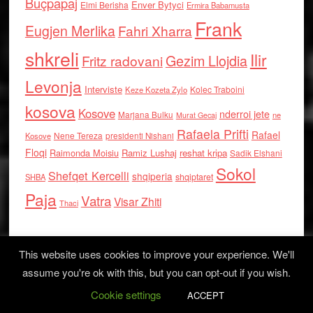
Buçpapaj
Enver Bytyci
Elmi Berisha
Ermira Babamusta
Frank
Eugjen Merlika
Fahri Xharra
shkreli
Ilir
Gezim Llojdia
Fritz radovani
Levonja
Interviste
Kolec Traboini
Keze Kozeta Zylo
kosova
Kosove
nderroi jete
Marjana Bulku
ne
Murat Gecaj
Rafaela Prifti
Rafael
Nene Tereza
Kosove
presidenti Nishani
Floqi
Raimonda Moisiu
Ramiz Lushaj
reshat kripa
Sadik Elshani
Sokol
Shefqet Kercelli
shqiperia
shqiptaret
SHBA
Paja
Vatra
Visar Zhiti
Thaci
This website uses cookies to improve your experience. We'll
assume you're ok with this, but you can opt-out if you wish.
Cookie settings
Log in
ACCEPT