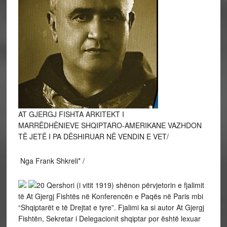
AT GJERGJ FISHTA ARKITEKT I
MARRËDHËNIEVE SHQIPTARO-AMERIKANE VAZHDON
TË JETË I PA DËSHIRUAR NË VENDIN E VET/
Nga Frank Shkreli* /
20 Qershori (i vitit 1919) shënon përvjetorin e fjalimit
të At Gjergj Fishtës në Konferencën e Paqës në Paris mbi
“Shqiptarët e të Drejtat e tyre”. Fjalimi ka si autor At Gjergj
Fishtën, Sekretar i Delegacionit shqiptar por është lexuar