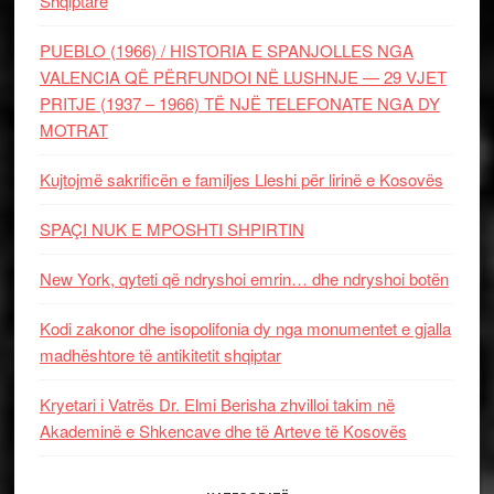
Shqiptare
PUEBLO (1966) / HISTORIA E SPANJOLLES NGA
VALENCIA QË PËRFUNDOI NË LUSHNJE — 29 VJET
PRITJE (1937 – 1966) TË NJË TELEFONATE NGA DY
MOTRAT
Kujtojmë sakrificën e familjes Lleshi për lirinë e Kosovës
SPAÇI NUK E MPOSHTI SHPIRTIN
New York, qyteti që ndryshoi emrin… dhe ndryshoi botën
Kodi zakonor dhe isopolifonia dy nga monumentet e gjalla
madhështore të antikitetit shqiptar
Kryetari i Vatrës Dr. Elmi Berisha zhvilloi takim në
Akademinë e Shkencave dhe të Arteve të Kosovës