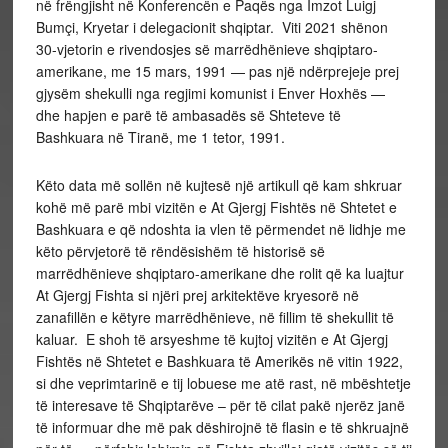
në frëngjisht në Konferencën e Paqës nga Imzot Luigj
Bumçi, Kryetar i delegacionit shqiptar. Viti 2021 shënon
30-vjetorin e rivendosjes së marrëdhënieve shqiptaro-
amerikane, me 15 mars, 1991 — pas një ndërprejeje prej
gjysëm shekulli nga regjimi komunist i Enver Hoxhës —
dhe hapjen e parë të ambasadës së Shteteve të
Bashkuara në Tiranë, me 1 tetor, 1991.
Këto data më sollën në kujtesë një artikull që kam shkruar
kohë më parë mbi vizitën e At Gjergj Fishtës në Shtetet e
Bashkuara e që ndoshta ia vlen të përmendet në lidhje me
këto përvjetorë të rëndësishëm të historisë së
marrëdhënieve shqiptaro-amerikane dhe rolit që ka luajtur
At Gjergj Fishta si njëri prej arkitektëve kryesorë në
zanafillën e këtyre marrëdhënieve, në fillim të shekullit të
kaluar. E shoh të arsyeshme të kujtoj vizitën e At Gjergj
Fishtës në Shtetet e Bashkuara të Amerikës në vitin 1922,
si dhe veprimtarinë e tij lobuese me atë rast, në mbështetje
të interesave të Shqiptarëve – për të cilat pakë njerëz janë
të informuar dhe më pak dëshirojnë të flasin e të shkruajnë