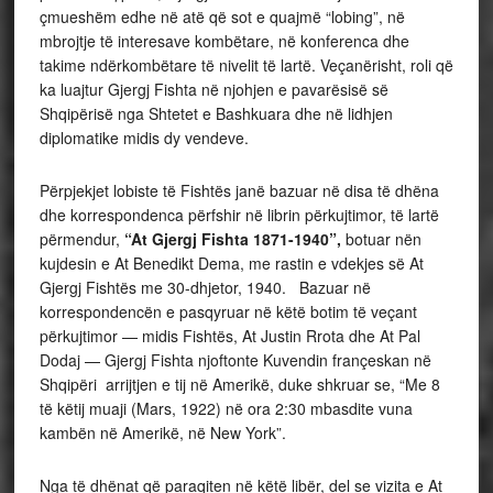
çmueshëm edhe në atë që sot e quajmë “lobing”, në
mbrojtje të interesave kombëtare, në konferenca dhe
takime ndërkombëtare të nivelit të lartë. Veçanërisht, roli që
ka luajtur Gjergj Fishta në njohjen e pavarësisë së
Shqipërisë nga Shtetet e Bashkuara dhe në lidhjen
diplomatike midis dy vendeve.
Përpjekjet lobiste të Fishtës janë bazuar në disa të dhëna
dhe korrespondenca përfshir në librin përkujtimor, të lartë
përmendur,
“At Gjergj Fishta 1871-1940”,
botuar nën
kujdesin e At Benedikt Dema, me rastin e vdekjes së At
Gjergj Fishtës me 30-dhjetor, 1940. Bazuar në
korrespondencën e pasqyruar në këtë botim të veçant
përkujtimor — midis Fishtës, At Justin Rrota dhe At Pal
Dodaj — Gjergj Fishta njoftonte Kuvendin françeskan në
Shqipëri arrijtjen e tij në Amerikë, duke shkruar se, “Me 8
të këtij muaji (Mars, 1922) në ora 2:30 mbasdite vuna
kambën në Amerikë, në New York”.
Nga të dhënat që paraqiten në këtë libër, del se vizita e At