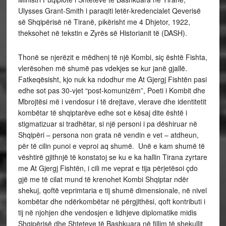
Ulysses Grant-Smith i paraqiti letër-kredencialet Qeverisë
së Shqipërisë në Tiranë, pikërisht me 4 Dhjetor, 1922,
theksohet në tekstin e Zyrës së Historianit të (DASH).
Thonë se njerëzit e mëdhenj të një Kombi, siç është Fishta,
vlerësohen më shumë pas vdekjes se kur janë gjallë.
Fatkeqësisht, kjo nuk ka ndodhur me At Gjergj Fishtën pasi
edhe sot pas 30-vjet “post-komunizëm”, Poeti i Kombit dhe
Mbrojtësi më i vendosur i të drejtave, vlerave dhe identitetit
kombëtar të shqiptarëve edhe sot e kësaj dite është i
stigmatizuar si tradhëtar, si një personi i pa dëshiruar në
Shqipëri – persona non grata në vendin e vet – atdheun,
për të cilin punoi e veproi aq shumë. Unë e kam shumë të
vështirë gjithnjë të konstatoj se ku e ka hallin Tirana zyrtare
me At Gjergj Fishtën, i cili me veprat e tija përjetësoi çdo
gjë me të cilat mund të krenohet Kombi Shqiptar ndër
shekuj, qoftë veprimtaria e tij shumë dimensionale, në nivel
kombëtar dhe ndërkombëtar në përgjithësi, qoft kontributi i
tij në njohjen dhe vendosjen e lidhjeve diplomatike midis
Shqipërisë dhe Shteteve të Bashkuara në fillim të shekullit