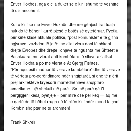
Enver Hoxhës, nga e cila duket se e kini shumë të vështirë
të distancoheni.
Kot e kini se me Enver Hoxhën dhe me gënjeshtrat tuaja
nuk do të bëheni kurrë pjesë e botës së qytetëruar. Pyetja
për këtë klasë aktuale politike, “post-komuniste” e të gjitha
ngjyrave, vazhdon të jetë: me cilat vlera doni të shkoni
drejtë Evropës dhe drejtë lidhjeve të ngushta me Shtetet e
Bashkuara: me vlerat anti-kombëtare të sllavo-aziatikut
Enver Hoxha a po me vlerat e At Gjergj Fishtës,
“Përfaqsuesit madhor të vlerave kombëtare” dhe të vlerave
të vërteta pro-perëndimore ndër shqiptarët, si dhe të njërit
prej arkitektëve kryesorë marrëdhënieve shqiptaro-
amerikane, një shekull më parë. Sa më parë që t’i
përgjigjeni kësaj pyetjeje – për mirë ose për keq — aq më
e qartë do të bëhet rruga në të cilën kini ndër mend ta çoni
Kombin shqiptar në të ardhmen!
Frank Shkreli