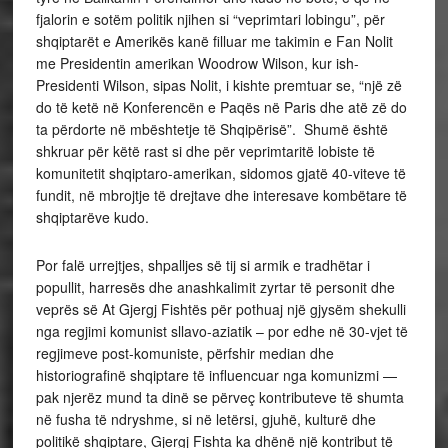
fjalorin e sotëm politik njihen si “veprimtari lobingu”, për
shqiptarët e Amerikës kanë filluar me takimin e Fan Nolit
me Presidentin amerikan Woodrow Wilson, kur ish-
Presidenti Wilson, sipas Nolit, i kishte premtuar se, “një zë
do të ketë në Konferencën e Paqës në Paris dhe atë zë do
ta përdorte në mbështetje të Shqipërisë”. Shumë është
shkruar për këtë rast si dhe për veprimtaritë lobiste të
komunitetit shqiptaro-amerikan, sidomos gjatë 40-viteve të
fundit, në mbrojtje të drejtave dhe interesave kombëtare të
shqiptarëve kudo.
Por falë urrejtjes, shpalljes së tij si armik e tradhëtar i
popullit, harresës dhe anashkalimit zyrtar të personit dhe
veprës së At Gjergj Fishtës për pothuaj një gjysëm shekulli
nga regjimi komunist sllavo-aziatik – por edhe në 30-vjet të
regjimeve post-komuniste, përfshir median dhe
historiografinë shqiptare të influencuar nga komunizmi —
pak njerëz mund ta dinë se përveç kontributeve të shumta
në fusha të ndryshme, si në letërsi, gjuhë, kulturë dhe
politikë shqiptare, Gjergj Fishta ka dhënë një kontribut të