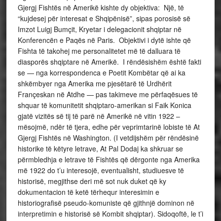
Gjergj Fishtës në Amerikë kishte dy objektiva: Një, të
“kujdesej për interesat e Shqipënisë”, sipas porosisë së
Imzot Luigj Bumçit, Kryetar i delegacionit shqiptar në
Konferencën e Paqës në Paris. Objektivi i dytë ishte që
Fishta të takohej me personalitetet më të dalluara të
diasporës shqiptare në Amerikë. I rëndësishëm është fakti
se — nga korrespondenca e Poetit Kombëtar që ai ka
shkëmbyer nga Amerika me pjesëtarë të Urdhërit
Françeskan në Atdhe — pas takimeve me përfaqësues të
shquar të komunitetit shqiptaro-amerikan si Faik Konica
gjatë vizitës së tij të parë në Amerikë në vitin 1922 –
mësojmë, ndër të tjera, edhe për veprimtarinë lobiste të At
Gjergj Fishtës në Washington. (I vetdijshëm për rëndësinë
historike të këtyre letrave, At Pal Dodaj ka shkruar se
përmbledhja e letrave të Fishtës që dërgonte nga Amerika
më 1922 do t’u interesojë, eventualisht, studiuesve të
historisë, megjithse deri më sot nuk duket që ky
dokumentacion të ketë tërhequr interesimin e
historiografisë pseudo-komuniste që gjithnjë dominon në
interpretimin e historisë së Kombit shqiptar). Sidoqoftë, le t’i