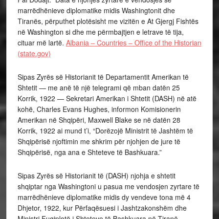
marrëdhënieve diplomatike midis Washingtonit dhe
Tiranës, përputhet plotësisht me vizitën e At Gjergj Fishtës
në Washington si dhe me përmbajtjen e letrave të tija,
cituar më lartë.
Albania – Countries – Office of the Historian
(state.gov)
Sipas Zyrës së Historianit të Departamentit Amerikan të
Shtetit — me anë të një telegrami që mban datën 25
Korrik, 1922 — Sekretari Amerikan i Shtetit (DASH) në atë
kohë, Charles Evans Hughes, informon Komisionerin
Amerikan në Shqipëri, Maxwell Blake se në datën 28
Korrik, 1922 ai mund t’i, “Dorëzojë Ministrit të Jashtëm të
Shqipërisë njoftimin me shkrim për njohjen de jure të
Shqipërisë, nga ana e Shteteve të Bashkuara.”
Sipas Zyrës së Historianit të (DASH) njohja e shtetit
shqiptar nga Washingtoni u pasua me vendosjen zyrtare të
marrëdhënieve diplomatike midis dy vendeve tona më 4
Dhjetor, 1922, kur Përfaqësuesi i Jashtzakonshëm dhe
Ministri Fuqiplotë i Shteteve të Bashkuara në Tiranë,