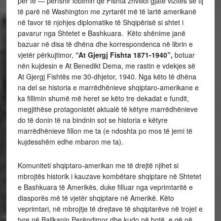
për të — përfshir lobimin që Fishta zhvilloi gjatë vizitës së tij
të parë në Washington me zyrtarët më të lartë amerikanë
në favor të njohjes diplomatike të Shqipërisë si shtet i
pavarur nga Shtetet e Bashkuara. Këto shënime janë
bazuar në disa të dhëna dhe korrespondenca në librin e
vjetër përkujtimor,
“At Gjergj Fishta 1871-1940”,
botuar
nën kujdesin e At Benedikt Dema, me rastin e vdekjes së
At Gjergj Fishtës me 30-dhjetor, 1940. Nga këto të dhëna
na del se historia e marrëdhënieve shqiptaro-amerikane e
ka fillimin shumë më heret se këto tre dekadat e fundit,
megjithëse protagonistët aktualë të këtyre marrëdhënieve
do të donin të na bindnin sot se historia e këtyre
marrëdhënieve fillon me ta (e ndoshta po mos të jemi të
kujdesshëm edhe mbaron me ta).
Komuniteti shqiptaro-amerikan me të drejtë njihet si
mbrojtës historik i kauzave kombëtare shqiptare në Shtetet
e Bashkuara të Amerikës, duke filluar nga veprimtaritë e
diasporës më të vjetër shqiptare në Amerikë. Këto
veprimtari, në mbrojtje të drejtave të shqiptarëve në trojet e
tyre në Ballkanin Perëndimor dhe kudo në botë, e që në