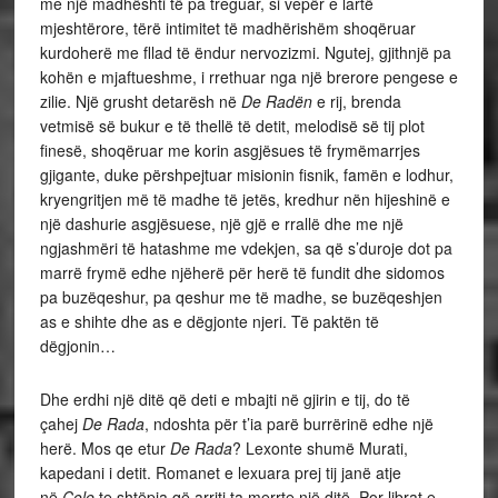
me një madhështi të pa treguar, si vepër e lartë
mjeshtërore, tërë intimitet të madhërishëm shoqëruar
kurdoherë me fllad të ëndur nervozizmi. Ngutej, gjithnjë pa
kohën e mjaftueshme, i rrethuar nga një brerore pengese e
zilie. Një grusht detarësh në
De Radën
e rij, brenda
vetmisë së bukur e të thellë të detit, melodisë së tij plot
finesë, shoqëruar me korin asgjësues të frymëmarrjes
gjigante, duke përshpejtuar misionin fisnik, famën e lodhur,
kryengritjen më të madhe të jetës, kredhur nën hijeshinë e
një dashurie asgjësuese, një gjë e rrallë dhe me një
ngjashmëri të hatashme me vdekjen, sa që s’duroje dot pa
marrë frymë edhe njëherë për herë të fundit dhe sidomos
pa buzëqeshur, pa qeshur me të madhe, se buzëqeshjen
as e shihte dhe as e dëgjonte njeri. Të paktën të
dëgjonin…
Dhe erdhi një ditë që deti e mbajti në gjirin e tij, do të
çahej
De Rada
,
ndoshta për t’ia parë burrërinë edhe një
herë. Mos qe etur
De Rada
? Lexonte shumë Murati,
kapedani i detit. Romanet e lexuara prej tij janë atje
në
Çole
te shtëpia që arriti ta merrte një ditë. Por librat e