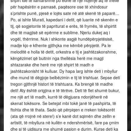
shpirt ide të llahtarshme po edhe të një ndjenje aq të thellë
për hapësirën e pamasë, paqësore ose të xhindosur
s’prishte punë, pjesë e lojës sate në atë skenë të paparë…
Po, ai ishte Murati, kapedani i detit, që luante në skenën e
tij, që sogjetonte të papriturat e erës, të frymës, të shpirtit
dhe të magjisë së epërme e sublime. Njeriu dukej aq i
vogël, thërrime. Nuk i shkonte asgjë hundëpërpjetësisë,
madje kjo e kthente gjithçka me këmbë përpjetë. Pa le
meloditë e holla të detit, orkestra e tij e jashtëzakonshme,
këngëzimet që buitnin nga thellësia herë me magji
shtazarake dhe herë me një shpirt të madh e
jashtëzakonisht të kulluar. Dy hapa larg ishte deti i mbyllur
dhe mund të dëgjoje belbëzimin e tij të trishtuar. Sepse deti
tregon gjithnjë histori të trishtuara. Ka brengë të madhe
deti! Aty është origjina e të tërëve. Deti të flet shumë bukur,
me një art të madh, kurrë të dëgjuara ndonjëherë në
skenat tokësore. Se betejat mbi tokë janë të pashpirta, të
ftohta dhe të thata. Sado që përpiqen e rreken tokësorët
(ata që rrojnë në stere!) s’e kanë dot sqimën dhe zellin e
artistit, të mbyllura në kullën e ndershmërisë, fare pa çmim
dhe si të ujdisura me shumë pasion e durim. Kurse deti ka