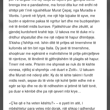
brenga ime e pandashme, ma forcoi dita kur më erdhi në
shtëpi për t’më ngushëlluar Murat Çepaj, nga Muradia e
Vlorës. I prerë në fytyrë, me një hije lojcake të syve, me
buzën e sipërme paksa të ngritur lart dhe me buzëqeshjen
më të ëmbël midis burrave. Fjalështruar dhe zëulët, ai
gjendej kurdoherë krahë teje. U takova me të duke m’u
dridhur shpatullat dhe me një ndjesi të hapur dhimbjeje.
S’kisha ç’fshihja më. Ishin ditë të pritjes së tmerrshme të
kufomës së tim biri nga Italia. Dy javë të tmerrshme,
shoqëruar me egërsinë e mahnitshme të pritje-përcjelljeve
të njerëzve, të lëndimit të gjithnjëshëm të plagës së hapur.
Tmerr më vete. Prisnim me shpresë se nuk do të kishte
vonesa, njëlloj si shprehja «në duart e Zotit». U takuam
dhe Murati më ndenji afër. Ky do të ishte takimi i fundit
midis nesh, sepse do të vinte një kohë tjetër edhe më e
egër se kjo dhe ne do të ndiheshim si jetimë të fatit tonë,
pa duar e këmbë dhe pa një qeveri mbi krye…
«Ç’ke që e ha veten kështu?» – e pyeti im atë, i
mbështetur para vetes mbi dorak, një shkop i gdhendur