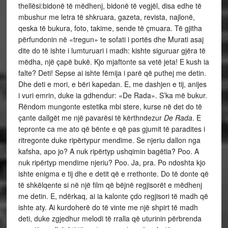
thellësi:bidonë të mëdhenj, bidonë të vegjël, disa edhe të
mbushur me letra të shkruara, gazeta, revista, najlonë,
qeska të bukura, foto, takime, sende të çmuara. Të gjitha
përfundonin në «tregun» te sofati i portës dhe Murati asaj
dite do të ishte i lumturuari i madh: kishte siguruar gjëra të
mëdha, një çapë bukë. Kjo mjaftonte sa vetë jeta! E kush ia
falte? Deti! Sepse ai ishte fëmija i parë që puthej me detin.
Dhe deti e mori, e bëri kapedan. E, me dashjen e tij, anijes
i vuri emrin, duke ia gdhendur: «De Rada». S’ka më bukur.
Rëndom mungonte estetika mbi stere, kurse në det do të
çante dallgët me një pavarësi të kërthndezur
De Rada
. E
tepronte ca me ato që bënte e që pas gjumit të paradites i
ritregonte duke ripërtypur mendime. Se njeriu dallon nga
kafsha, apo jo? A nuk ripërtyp ushqimin bagëtia? Poo. A
nuk ripërtyp mendime njeriu? Poo. Ja, pra. Po ndoshta kjo
ishte enigma e tij dhe e detit që e rrethonte. Do të donte që
të shkëlqente si në një film që bëjnë regjisorët e mëdhenj
me detin. E, ndërkaq, ai ia kalonte çdo regjisori të madh që
ishte aty. Ai kurdoherë do të vinte me një shpirt të madh
deti, duke zgjedhur melodi të rralla që uturinin përbrenda