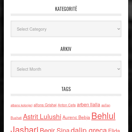
KATEGORITË
Kategoritë
ARKIV
Arkiv
TAGS
arben llalla
alfons Grishaj
Anton Cefa
asllan
albano kolonjari
Behlul
Astrit Lulushi
Aurenc Bebja
Bushati
Jashari
dalip greca
Beqir Sina
Elida