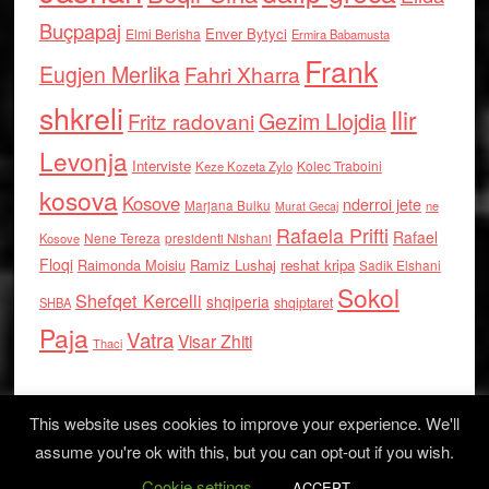
Buçpapaj
Enver Bytyci
Elmi Berisha
Ermira Babamusta
Frank
Eugjen Merlika
Fahri Xharra
shkreli
Ilir
Gezim Llojdia
Fritz radovani
Levonja
Interviste
Kolec Traboini
Keze Kozeta Zylo
kosova
Kosove
nderroi jete
Marjana Bulku
ne
Murat Gecaj
Rafaela Prifti
Rafael
Nene Tereza
Kosove
presidenti Nishani
Floqi
Raimonda Moisiu
Ramiz Lushaj
reshat kripa
Sadik Elshani
Sokol
Shefqet Kercelli
shqiperia
shqiptaret
SHBA
Paja
Vatra
Visar Zhiti
Thaci
This website uses cookies to improve your experience. We'll
assume you're ok with this, but you can opt-out if you wish.
Cookie settings
Log in
ACCEPT