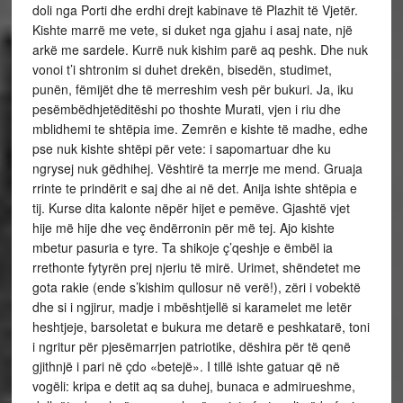
doli nga Porti dhe erdhi drejt kabinave të Plazhit të Vjetër.
Kishte marrë me vete, si duket nga gjahu i asaj nate, një
arkë me sardele. Kurrë nuk kishim parë aq peshk. Dhe nuk
vonoi t’i shtronim si duhet drekën, bisedën, studimet,
punën, fëmijët dhe të merreshim vesh për bukuri. Ja, iku
pesëmbëdhjetëditëshi po thoshte Murati, vjen i riu dhe
mblidhemi te shtëpia ime. Zemrën e kishte të madhe, edhe
pse nuk kishte shtëpi për vete: i sapomartuar dhe ku
ngrysej nuk gëdhihej. Vështirë ta merrje me mend. Gruaja
rrinte te prindërit e saj dhe ai në det. Anija ishte shtëpia e
tij. Kurse dita kalonte nëpër hijet e pemëve. Gjashtë vjet
hije më hije dhe veç ëndërronin për më tej. Ajo kishte
mbetur pasuria e tyre. Ta shikoje ç’qeshje e ëmbël ia
rrethonte fytyrën prej njeriu të mirë. Urimet, shëndetet me
gota rakie (ende s’kishim qullosur në verë!), zëri i vobektë
dhe si i ngjirur, madje i mbështjellë si karamelet me letër
heshtjeje, barsoletat e bukura me detarë e peshkatarë, toni
i ngritur për pjesëmarrjen patriotike, dëshira për të qenë
gjithnjë i pari në çdo «betejë». I tillë ishte gatuar që në
vogëli: kripa e detit aq sa duhej, bunaca e admirueshme,