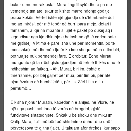
bukur e me merak ustai. Murati ngriti sytë dhe e pa me
vëmendje tim atë, sikur të kishte marrë ndonjë goditje
prapa kokës. Vërtet ishte një gjendje që s’të mbante dot
me aq mirësi, për më tepër që burri para meje, detari i
famshëm, ai që na mbante si ujët e pakët po dukej aq i
leqendisur nga kjo dhimbje e hatashme që të çorientonte
me gjithsej. Viktima e parë isha unë për momentin, po të
mos shkoje në dhomën tjetër ku ime shoqe, nëna e tim biri,
pothuajse nuk përmendej fare. E drobitur. Edhe Murati
mungonte që ta rrëshqiste gjendjen në teh të thikës e ne të
ndiheshim aq fatkeq. «Ah, Murat, biri im, është e
tmerrshme, por bëj gajret për mua, për tim bir, për atë
njomëzakun që humbi jetën, për…» Zëri i tim eti u
përhumb…
E kisha njohur Muratin, kapedanin e anijes, në Vlorë, në
një nga pushimet tona të verës në bregdet, gjatë
fundviteve shtatëdhjetë. Shkak u bë shoku dhe miku im
Qatip Mara, i cili më bëri përshkrimin e duhur dhe unë i
përvetësova të gjitha fjalët. U takuam afër drekës, kur sapo