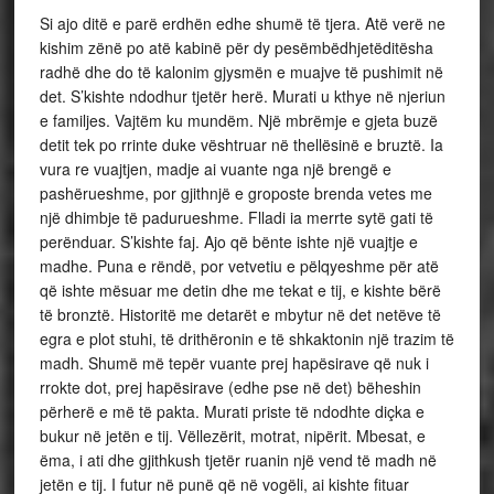
Si ajo ditë e parë erdhën edhe shumë të tjera. Atë verë ne
kishim zënë po atë kabinë për dy pesëmbëdhjetëditësha
radhë dhe do të kalonim gjysmën e muajve të pushimit në
det. S’kishte ndodhur tjetër herë. Murati u kthye në njeriun
e familjes. Vajtëm ku mundëm. Një mbrëmje e gjeta buzë
detit tek po rrinte duke vështruar në thellësinë e bruztë. Ia
vura re vuajtjen, madje ai vuante nga një brengë e
pashërueshme, por gjithnjë e groposte brenda vetes me
një dhimbje të padurueshme. Flladi ia merrte sytë gati të
perënduar. S’kishte faj. Ajo që bënte ishte një vuajtje e
madhe. Puna e rëndë, por vetvetiu e pëlqyeshme për atë
që ishte mësuar me detin dhe me tekat e tij, e kishte bërë
të bronztë. Historitë me detarët e mbytur në det netëve të
egra e plot stuhi, të drithëronin e të shkaktonin një trazim të
madh. Shumë më tepër vuante prej hapësirave që nuk i
rrokte dot, prej hapësirave (edhe pse në det) bëheshin
përherë e më të pakta. Murati priste të ndodhte diçka e
bukur në jetën e tij. Vëllezërit, motrat, nipërit. Mbesat, e
ëma, i ati dhe gjithkush tjetër ruanin një vend të madh në
jetën e tij. I futur në punë që në vogëli, ai kishte fituar