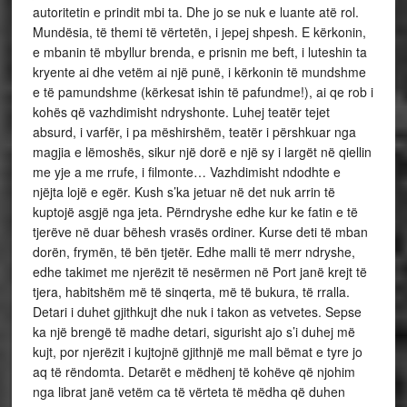
autoritetin e prindit mbi ta. Dhe jo se nuk e luante atë rol.
Mundësia, të themi të vërtetën, i jepej shpesh. E kërkonin,
e mbanin të mbyllur brenda, e prisnin me beft, i luteshin ta
kryente ai dhe vetëm ai një punë, i kërkonin të mundshme
e të pamundshme (kërkesat ishin të pafundme!), ai qe rob i
kohës që vazhdimisht ndryshonte. Luhej teatër tejet
absurd, i varfër, i pa mëshirshëm, teatër i përshkuar nga
magjia e lëmoshës, sikur një dorë e një sy i largët në qiellin
me yje a me rrufe, i filmonte… Vazhdimisht ndodhte e
njëjta lojë e egër. Kush s’ka jetuar në det nuk arrin të
kuptojë asgjë nga jeta. Përndryshe edhe kur ke fatin e të
tjerëve në duar bëhesh vrasës ordiner. Kurse deti të mban
dorën, frymën, të bën tjetër. Edhe malli të merr ndryshe,
edhe takimet me njerëzit të nesërmen në Port janë krejt të
tjera, habitshëm më të sinqerta, më të bukura, të rralla.
Detari i duhet gjithkujt dhe nuk i takon as vetvetes. Sepse
ka një brengë të madhe detari, sigurisht ajo s’i duhej më
kujt, por njerëzit i kujtojnë gjithnjë me mall bëmat e tyre jo
aq të rëndomta. Detarët e mëdhenj të kohëve që njohim
nga librat janë vetëm ca të vërteta të mëdha që duhen