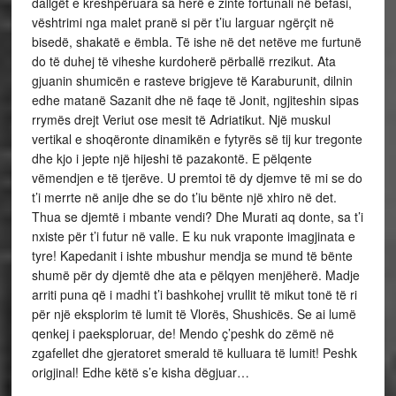
dallgët e kreshpëruara sa herë e zinte fortunali në befasi,
vështrimi nga malet pranë si për t’iu larguar ngërçit në
bisedë, shakatë e ëmbla. Të ishe në det netëve me furtunë
do të duhej të viheshe kurdoherë përballë rrezikut. Ata
gjuanin shumicën e rasteve brigjeve të Karaburunit, dilnin
edhe matanë Sazanit dhe në faqe të Jonit, ngjiteshin sipas
rrymës drejt Veriut ose mesit të Adriatikut. Një muskul
vertikal e shoqëronte dinamikën e fytyrës së tij kur tregonte
dhe kjo i jepte një hijeshi të pazakontë. E pëlqente
vëmendjen e të tjerëve. U premtoi të dy djemve të mi se do
t’i merrte në anije dhe se do t’iu bënte një xhiro në det.
Thua se djemtë i mbante vendi? Dhe Murati aq donte, sa t’i
nxiste për t’i futur në valle. E ku nuk vraponte imagjinata e
tyre! Kapedanit i ishte mbushur mendja se mund të bënte
shumë për dy djemtë dhe ata e pëlqyen menjëherë. Madje
arriti puna që i madhi t’i bashkohej vrullit të mikut tonë të ri
për një eksplorim të lumit të Vlorës, Shushicës. Se ai lumë
qenkej i paeksploruar, de! Mendo ç’peshk do zëmë në
zgafellet dhe gjeratoret smerald të kulluara të lumit! Peshk
origjinal! Edhe këtë s’e kisha dëgjuar…