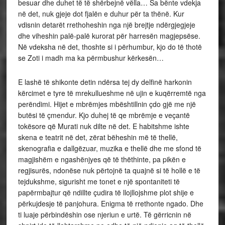
besuar dhe duhet të të shërbejnë vëlla… Sa bënte vdekja
në det, nuk gjeje dot fjalën e duhur për ta thënë. Kur
vdisnin detarët rrethoheshin nga një brejtje ndërgjegjeje
dhe viheshin palë-palë kurorat për harresën magjepsëse.
Në vdeksha në det, thoshte si i përhumbur, kjo do të thotë
se Zoti i madh ma ka përmbushur kërkesën…
E lashë të shikonte detin ndërsa tej dy delfinë harkonin
kërcimet e tyre të mrekullueshme në ujin e kuqërremtë nga
perëndimi. Hijet e mbrëmjes mbështillnin çdo gjë me një
butësi të çmendur. Kjo duhej të qe mbrëmje e veçantë
tokësore që Murati nuk dilte në det. E habitshme ishte
skena e teatrit në det, zërat bëheshin më të thellë,
skenografia e dallgëzuar, muzika e thellë dhe me sfond të
magjishëm e ngashënjyes që të thëthinte, pa pikën e
regjisurës, ndonëse nuk përtojnë ta quajnë si të hollë e të
tejdukshme, sigurisht me tonet e një spontaniteti të
papërmbajtur që ndillte çudira të llojllojshme plot shije e
përkujdesje të panjohura. Enigma të rrethonte ngado. Dhe
ti luaje përbindëshin ose njeriun e urtë. Të gërricnin në