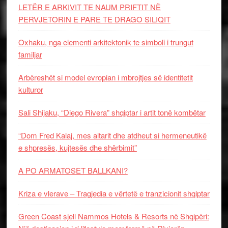
LETËR E ARKIVIT TE NAUM PRIFTIT NË
PERVJETORIN E PARE TE DRAGO SILIQIT
Oxhaku, nga elementi arkitektonik te simboli i trungut
familjar
Arbëreshët si model evropian i mbrojtjes së identitetit
kulturor
Sali Shijaku, “Diego Rivera” shqiptar i artit tonë kombëtar
“Dom Fred Kalaj, mes altarit dhe atdheut si hermeneutikë
e shpresës, kujtesës dhe shërbimit”
A PO ARMATOSET BALLKANI?
Kriza e vlerave – Tragjedia e vërtetë e tranzicionit shqiptar
Green Coast sjell Nammos Hotels & Resorts në Shqipëri: