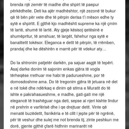
brenda një zemër të madhe dhe shpirt të paepur
përkëdhelie. Deti ka ajër madhështor, një zezonë të bukur
që të bën për vete dhe të përpin derisa t’i mëson edhe ty
sytë e shpirtit. E gjithë kjo madhështi supreme ka një çmim
të lartë, shumë të lartë. Aty gjeje kësisoj qetësinë e
shumëpritur, të amshuar, të largët, fshehur nga sytë e
banalitetit tokësor. Eleganca e detit të përpin, të rrëmben,
prandaj dhe ke dëshirën e marrë për të vdekur aty…
Do ta shtronim patjetër darkën, pa sajuar asgjë të tepërt.
Asaj darke donim të sajonim enkas gjëra të vogla
tërheqëse rrethuar me habi të padurueshme, por të
domosdoshme ama. Do të tregonim gjëra të jetuara në det
e në tokë dhe ndërkaq e dinim që stima e Muratit do të
ishte e pakrahasueshme, e madhe, gati-gati me një
elegancë të trashëguar nga deti, sepse ai njeri kishte lindur
në prehrin e varfërisë dhe i qe drejtuar detit. Vinte që
menatë buzëdetit, fisnikëria e të cilit i jepte për të ngrënë,
për të veshur dhe sulej me not brenda tij, zinte peshkun me
dorë, gjente gjithë çfarë hidhnin marinarët në