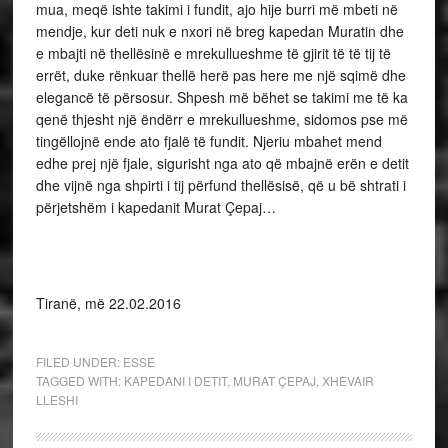
mua, meqë ishte takimi i fundit, ajo hije burri më mbeti në
mendje, kur deti nuk e nxori në breg kapedan Muratin dhe
e mbajti në thellësinë e mrekullueshme të gjirit të të tij të
errët, duke rënkuar thellë herë pas here me një sqimë dhe
elegancë të përsosur. Shpesh më bëhet se takimi me të ka
qenë thjesht një ëndërr e mrekullueshme, sidomos pse më
tingëllojnë ende ato fjalë të fundit. Njeriu mbahet mend
edhe prej një fjale, sigurisht nga ato që mbajnë erën e detit
dhe vijnë nga shpirti i tij përfund thellësisë, që u bë shtrati i
përjetshëm i kapedanit Murat Çepaj…
Tiranë, më 22.02.2016
FILED UNDER:
ESSE
TAGGED WITH:
KAPEDANI I DETIT
,
MURAT ÇEPAJ
,
XHEVAIR
LLESHI