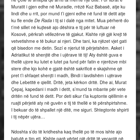
Muratit i gjen edhe në Muradie, rrëzë Kuz Babasë, atje ku
lindi dhe u rrit, por mund t’i gjeni edhe në fund të detit atje
ku fle ende
De Rada
i tij si i dalë nga mitet. Mua përherë do
t’më sillet në kujtesë ajo dëshira e tij për të luftuar në
Kosovë, përkrah vëllezërve të gjakut. Kishte një gjë krejt të
vetvetishme e të bukur ai njeri. Dhe tani, ka njëzet vjet gati
që bisedon me detin. Sozí e njeriut të përjetshëm. Asket i
Adriatikut të shenjtë dhe i ujërave të tij! Aty është guva e
thellë ujore ku lutet e lutet pa fund për fatin e njerëzve mbi
stere dhe kjo kohë e gjatë është sakrificë e skajshme që
pret t’i shfaqet shenjti i madh, Bindi i lavdishëm i ujërave
dhe Lebetitë e qiellit. Dritë, jeta kërkon dritë. Dhe ai, Murat
Çepaj, kapedani i madh i detit, s’mund ta mbante për vete
dritën në fund të detit. Por deti sikur t’ia kuptonte qëllimin e
ruajti përjetë aty në guvën e tij të thellë e të përshpirtshme.
I bekuar do të shpallet një ditë, me siguri. Shtegtonte shpirti
i tij nëpër ujëra…
Ndoshta s’do të kridhesha kaq thellë po të mos ishte ajo
batutë e tim eti. Kishte parë vërtet një dritë të veçantë në