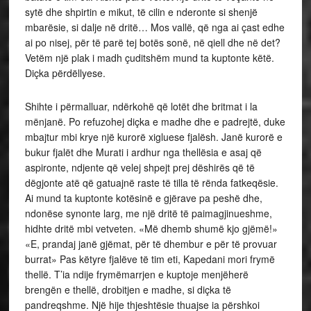
sytë dhe shpirtin e mikut, të cilin e nderonte si shenjë
mbarësie, si dalje në dritë… Mos vallë, që nga ai çast edhe
ai po nisej, për të parë tej botës sonë, në qiell dhe në det?
Vetëm një plak i madh çuditshëm mund ta kuptonte këtë.
Diçka përdëllyese.
Shihte i përmalluar, ndërkohë që lotët dhe britmat i la
mënjanë. Po refuzohej diçka e madhe dhe e padrejtë, duke
mbajtur mbi krye një kurorë xigluese fjalësh. Janë kurorë e
bukur fjalët dhe Murati i ardhur nga thellësia e asaj që
aspironte, ndjente që velej shpejt prej dëshirës që të
dëgjonte atë që gatuajnë raste të tilla të rënda fatkeqësie.
Ai mund ta kuptonte kotësinë e gjërave pa peshë dhe,
ndonëse synonte larg, me një dritë të paimagjinueshme,
hidhte dritë mbi vetveten. «Më dhemb shumë kjo gjëmë!»
«E, prandaj janë gjëmat, për të dhembur e për të provuar
burrat» Pas këtyre fjalëve të tim eti, Kapedani mori frymë
thellë. T’ia ndije frymëmarrjen e kuptoje menjëherë
brengën e thellë, drobitjen e madhe, si diçka të
pandreqshme. Një hije thjeshtësie thuajse ia përshkoi