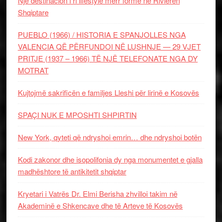
Një destinacion i ri lifestyle merr formë në Rivierën
Shqiptare
PUEBLO (1966) / HISTORIA E SPANJOLLES NGA
VALENCIA QË PËRFUNDOI NË LUSHNJE — 29 VJET
PRITJE (1937 – 1966) TË NJË TELEFONATE NGA DY
MOTRAT
Kujtojmë sakrificën e familjes Lleshi për lirinë e Kosovës
SPAÇI NUK E MPOSHTI SHPIRTIN
New York, qyteti që ndryshoi emrin… dhe ndryshoi botën
Kodi zakonor dhe isopolifonia dy nga monumentet e gjalla
madhështore të antikitetit shqiptar
Kryetari i Vatrës Dr. Elmi Berisha zhvilloi takim në
Akademinë e Shkencave dhe të Arteve të Kosovës