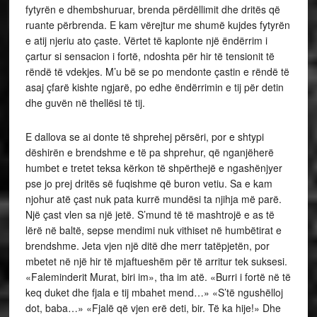
fytyrën e dhembshuruar, brenda përdëllimit dhe dritës që
ruante përbrenda. E kam vërejtur me shumë kujdes fytyrën
e atij njeriu ato çaste. Vërtet të kaplonte një ëndërrim i
çartur si sensacion i fortë, ndoshta për hir të tensionit të
rëndë të vdekjes. M’u bë se po mendonte çastin e rëndë të
asaj çfarë kishte ngjarë, po edhe ëndërrimin e tij për detin
dhe guvën në thellësi të tij.
E dallova se ai donte të shprehej përsëri, por e shtypi
dëshirën e brendshme e të pa shprehur, që nganjëherë
humbet e tretet teksa kërkon të shpërthejë e ngashënjyer
pse jo prej dritës së fuqishme që buron vetiu. Sa e kam
njohur atë çast nuk pata kurrë mundësi ta njihja më parë.
Një çast vlen sa një jetë. S’mund të të mashtrojë e as të
lërë në baltë, sepse mendimi nuk vithiset në humbëtirat e
brendshme. Jeta vjen një ditë dhe merr tatëpjetën, por
mbetet në një hir të mjaftueshëm për të arritur tek suksesi.
«Faleminderit Murat, biri im», tha im atë. «Burri i fortë në të
keq duket dhe fjala e tij mbahet mend…» «S’të ngushëlloj
dot, baba…» «Fjalë që vjen erë deti, bir. Të ka hije!» Dhe