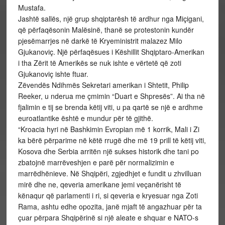
Mustafa.
Jashtë sallës, një grup shqiptarësh të ardhur nga Miçigani,
që përfaqësonin Malësinë, thanë se protestonin kundër
pjesëmarrjes në darkë të Kryeministrit malazez Milo
Gjukanoviç. Një përfaqësues i Këshillit Shqiptaro-Amerikan
i tha Zërit të Amerikës se nuk ishte e vërtetë që zoti
Gjukanoviç ishte ftuar.
Zëvendës Ndihmës Sekretari amerikan i Shtetit, Philip
Reeker, u nderua me çmimin “Duart e Shpresës”. Ai tha në
fjalimin e tij se brenda këtij viti, u pa qartë se një e ardhme
euroatlantike është e mundur për të gjithë.
“Kroacia hyri në Bashkimin Evropian më 1 korrik, Mali i Zi
ka bërë përparime në këtë rrugë dhe më 19 prill të këtij viti,
Kosova dhe Serbia arritën një sukses historik dhe tani po
zbatojnë marrëveshjen e parë për normalizimin e
marrëdhënieve. Në Shqipëri, zgjedhjet e fundit u zhvilluan
mirë dhe ne, qeveria amerikane jemi veçanërisht të
kënaqur që parlamenti i ri, si qeveria e kryesuar nga Zoti
Rama, ashtu edhe opozita, janë mjaft të angazhuar për ta
çuar përpara Shqipërinë si një aleate e shquar e NATO-s