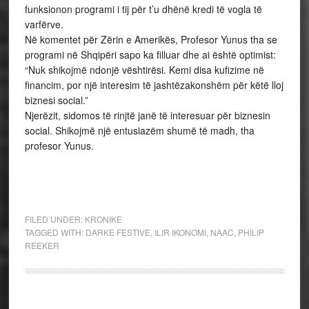
funksionon programi i tij për t’u dhënë kredi të vogla të
varfërve.
Në komentet për Zërin e Amerikës, Profesor Yunus tha se
programi në Shqipëri sapo ka filluar dhe ai është optimist:
“Nuk shikojmë ndonjë vështirësi. Kemi disa kufizime në
financim, por një interesim të jashtëzakonshëm për këtë lloj
biznesi social.”
Njerëzit, sidomos të rinjtë janë të interesuar për biznesin
social. Shikojmë një entusiazëm shumë të madh, tha
profesor Yunus.
FILED UNDER:
KRONIKE
TAGGED WITH:
DARKE FESTIVE
,
ILIR IKONOMI
,
NAAC
,
PHILIP
REEKER