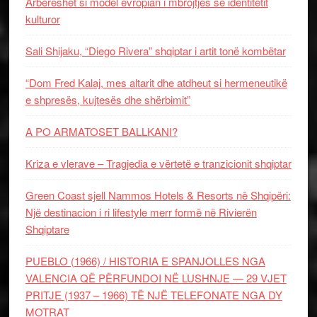
Arbëreshët si model evropian i mbrojtjes së identitetit
kulturor
Sali Shijaku, “Diego Rivera” shqiptar i artit tonë kombëtar
“Dom Fred Kalaj, mes altarit dhe atdheut si hermeneutikë
e shpresës, kujtesës dhe shërbimit”
A PO ARMATOSET BALLKANI?
Kriza e vlerave – Tragjedia e vërtetë e tranzicionit shqiptar
Green Coast sjell Nammos Hotels & Resorts në Shqipëri:
Një destinacion i ri lifestyle merr formë në Rivierën
Shqiptare
PUEBLO (1966) / HISTORIA E SPANJOLLES NGA
VALENCIA QË PËRFUNDOI NË LUSHNJE — 29 VJET
PRITJE (1937 – 1966) TË NJË TELEFONATE NGA DY
MOTRAT