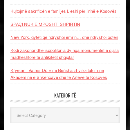
Kujtojmë sakrificën e familjes Lleshi për lirinë e Kosovës
SPAÇI NUK E MPOSHTI SHPIRTIN
New York, qyteti që ndryshoi emrin… dhe ndryshoi botën
Kodi zakonor dhe isopolifonia dy nga monumentet e gjalla
madhështore të antikitetit shqiptar
Kryetari i Vatrës Dr. Elmi Berisha zhvilloi takim në
Akademinë e Shkencave dhe të Arteve të Kosovës
KATEGORITË
Kategoritë