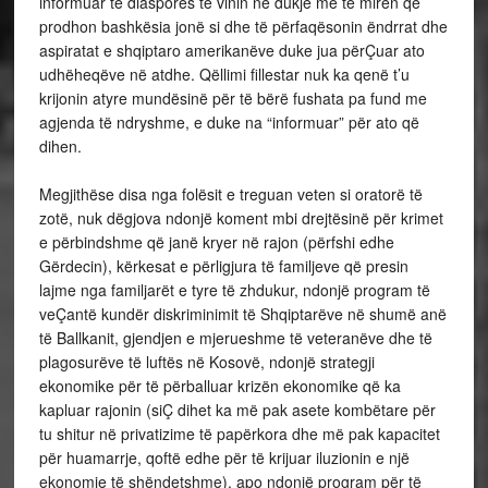
informuar të diasporës të vinin në dukje më të mirën që
prodhon bashkësia jonë si dhe të përfaqësonin ëndrrat dhe
aspiratat e shqiptaro amerikanëve duke jua përÇuar ato
udhëheqëve në atdhe. Qëllimi fillestar nuk ka qenë t’u
krijonin atyre mundësinë për të bërë fushata pa fund me
agjenda të ndryshme, e duke na “informuar” për ato që
dihen.
Megjithëse disa nga folësit e treguan veten si oratorë të
zotë, nuk dëgjova ndonjë koment mbi drejtësinë për krimet
e përbindshme që janë kryer në rajon (përfshi edhe
Gërdecin), kërkesat e përligjura të familjeve që presin
lajme nga familjarët e tyre të zhdukur, ndonjë program të
veÇantë kundër diskriminimit të Shqiptarëve në shumë anë
të Ballkanit, gjendjen e mjerueshme të veteranëve dhe të
plagosurëve të luftës në Kosovë, ndonjë strategji
ekonomike për të përballuar krizën ekonomike që ka
kapluar rajonin (siÇ dihet ka më pak asete kombëtare për
tu shitur në privatizime të papërkora dhe më pak kapacitet
për huamarrje, qoftë edhe për të krijuar iluzionin e një
ekonomie të shëndetshme), apo ndonjë program për të