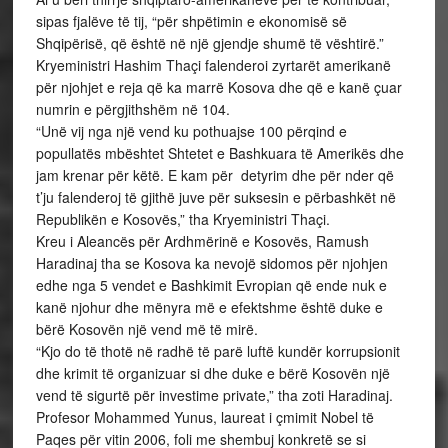
sipas fjalëve të tij, “për shpëtimin e ekonomisë së
Shqipërisë, që është në një gjendje shumë të vështirë.”
Kryeministri Hashim Thaçi falenderoi zyrtarët amerikanë
për njohjet e reja që ka marrë Kosova dhe që e kanë çuar
numrin e përgjithshëm në 104.
“Unë vij nga një vend ku pothuajse 100 përqind e
popullatës mbështet Shtetet e Bashkuara të Amerikës dhe
jam krenar për këtë. E kam për detyrim dhe për nder që
t’ju falenderoj të gjithë juve për suksesin e përbashkët në
Republikën e Kosovës,” tha Kryeministri Thaçi.
Kreu i Aleancës për Ardhmërinë e Kosovës, Ramush
Haradinaj tha se Kosova ka nevojë sidomos për njohjen
edhe nga 5 vendet e Bashkimit Evropian që ende nuk e
kanë njohur dhe mënyra më e efektshme është duke e
bërë Kosovën një vend më të mirë.
“Kjo do të thotë në radhë të parë luftë kundër korrupsionit
dhe krimit të organizuar si dhe duke e bërë Kosovën një
vend të sigurtë për investime private,” tha zoti Haradinaj.
Profesor Mohammed Yunus, laureat i çmimit Nobel të
Paqes për vitin 2006, foli me shembuj konkretë se si