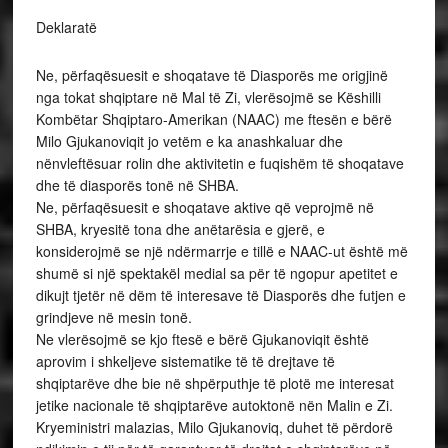
Deklaratë
Ne, përfaqësuesit e shoqatave të Diasporës me origjinë
nga tokat shqiptare në Mal të Zi, vlerësojmë se Këshilli
Kombëtar Shqiptaro-Amerikan (NAAC) me ftesën e bërë
Milo Gjukanoviqit jo vetëm e ka anashkaluar dhe
nënvleftësuar rolin dhe aktivitetin e fuqishëm të shoqatave
dhe të diasporës tonë në SHBA.
Ne, përfaqësuesit e shoqatave aktive që veprojmë në
SHBA, kryesitë tona dhe anëtarësia e gjerë, e
konsiderojmë se një ndërmarrje e tillë e NAAC-ut është më
shumë si një spektakël medial sa për të ngopur apetitet e
dikujt tjetër në dëm të interesave të Diasporës dhe futjen e
grindjeve në mesin tonë.
Ne vlerësojmë se kjo ftesë e bërë Gjukanoviqit është
aprovim i shkeljeve sistematike të të drejtave të
shqiptarëve dhe bie në shpërputhje të plotë me interesat
jetike nacionale të shqiptarëve autoktonë nën Malin e Zi.
Kryeministri malazias, Milo Gjukanoviq, duhet të përdorë