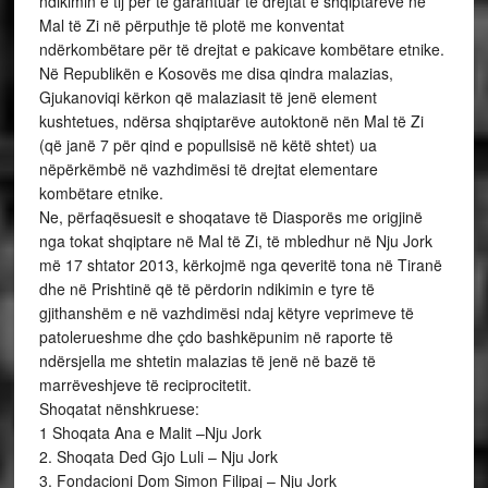
ndikimin e tij për të garantuar të drejtat e shqiptarëve në
Mal të Zi në përputhje të plotë me konventat
ndërkombëtare për të drejtat e pakicave kombëtare etnike.
Në Republikën e Kosovës me disa qindra malazias,
Gjukanoviqi kërkon që malaziasit të jenë element
kushtetues, ndërsa shqiptarëve autoktonë nën Mal të Zi
(që janë 7 për qind e popullsisë në këtë shtet) ua
nëpërkëmbë në vazhdimësi të drejtat elementare
kombëtare etnike.
Ne, përfaqësuesit e shoqatave të Diasporës me origjinë
nga tokat shqiptare në Mal të Zi, të mbledhur në Nju Jork
më 17 shtator 2013, kërkojmë nga qeveritë tona në Tiranë
dhe në Prishtinë që të përdorin ndikimin e tyre të
gjithanshëm e në vazhdimësi ndaj këtyre veprimeve të
patolerueshme dhe çdo bashkëpunim në raporte të
ndërsjella me shtetin malazias të jenë në bazë të
marrëveshjeve të reciprocitetit.
Shoqatat nënshkruese:
1 Shoqata Ana e Malit –Nju Jork
2. Shoqata Ded Gjo Luli – Nju Jork
3. Fondacioni Dom Simon Filipaj – Nju Jork