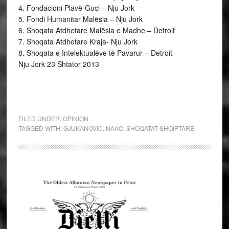
4. Fondacioni Plavë-Guci – Nju Jork
5. Fondi Humanitar Malësia – Nju Jork
6. Shoqata Atdhetare Malësia e Madhe – Detroit
7. Shoqata Atdhetare Kraja- Nju Jork
8. Shoqata e Intelektualëve të Pavarur – Detroit
Nju Jork 23 Shtator 2013
FILED UNDER:
OPINION
TAGGED WITH:
GJUKANOVIC
,
NAAC
,
SHOQATAT SHQIPTARE