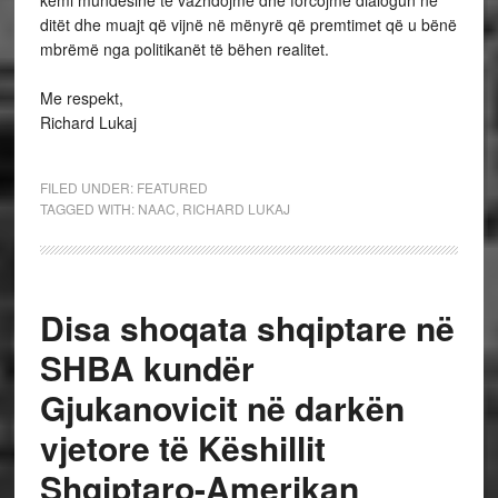
kemi mundësinë të vazhdojmë dhe forcojmë dialogun në
ditët dhe muajt që vijnë në mënyrë që premtimet që u bënë
mbrëmë nga politikanët të bëhen realitet.
Me respekt,
Richard Lukaj
FILED UNDER:
FEATURED
TAGGED WITH:
NAAC
,
RICHARD LUKAJ
Disa shoqata shqiptare në
SHBA kundër
Gjukanovicit në darkën
vjetore të Këshillit
Shqiptaro-Amerikan