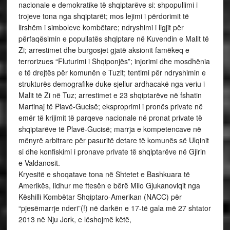
nacionale e demokratike të shqiptarëve si: shpopullimi i
trojeve tona nga shqiptarët; mos lejimi i përdorimit të
lirshëm i simboleve kombëtare; ndryshimi i ligjit për
përfaqësimin e popullatës shqiptare në Kuvendin e Malit të
Zi; arrestimet dhe burgosjet gjatë aksionit famëkeq e
terrorizues “Fluturimi i Shqiponjës”; injorimi dhe mosdhënia
e të drejtës për komunën e Tuzit; tentimi për ndryshimin e
strukturës demografike duke sjellur ardhacakë nga veriu i
Malit të Zi në Tuz; arrestimet e 23 shqiptarëve në fshatin
Martinaj të Plavë-Gucisë; eksproprimi i pronës private në
emër të krijimit të parqeve nacionale në pronat private të
shqiptarëve të Plavë-Gucisë; marrja e kompetencave në
mënyrë arbitrare për pasuritë detare të komunës së Ulqinit
si dhe konfiskimi i pronave private të shqiptarëve në Gjirin
e Valdanosit.
Kryesitë e shoqatave tona në Shtetet e Bashkuara të
Amerikës, lidhur me ftesën e bërë Milo Gjukanoviqit nga
Këshilli Kombëtar Shqiptaro-Amerikan (NACC) për
“pjesëmarrje nderi”(!) në darkën e 17-të gala më 27 shtator
2013 në Nju Jork, e lëshojmë këtë,