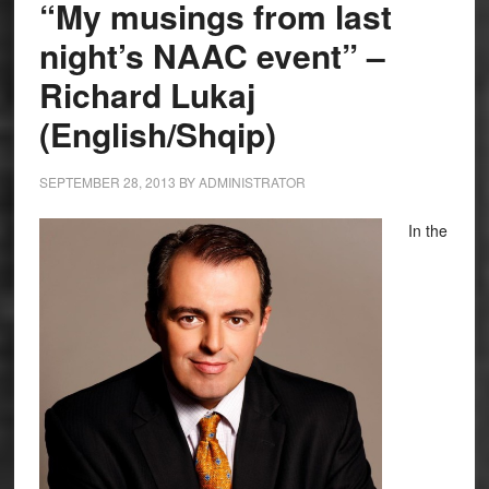
“My musings from last
night’s NAAC event” –
Richard Lukaj
(English/Shqip)
SEPTEMBER 28, 2013
BY
ADMINISTRATOR
In the