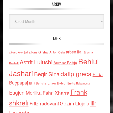
ARKIV
Arkiv
TAGS
arben llalla
alfons Grishaj
Anton Cefa
asllan
albano kolonjari
Behlul
Astrit Lulushi
Aurenc Bebja
Bushati
Jashari
dalip greca
Beqir Sina
Elida
Buçpapaj
Enver Bytyci
Elmi Berisha
Ermira Babamusta
Frank
Eugjen Merlika
Fahri Xharra
shkreli
Ilir
Gezim Llojdia
Fritz radovani
Levonja