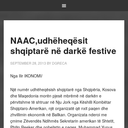
NAAC,udhëheqësit
shqiptarë në darkë festive
SEPTEMBER 28, 2013
BY
DGRECA
Nga Ilir IKONOMI/
Një numër udhëheqësish shqiptarë nga Shqipëria, Kosova
dhe Maqedonia morën pjesë mbrëmë në darkën e
përvitshme të shtruar në Nju Jork nga Këshilli Kombëtar
Shqiptaro-Amerikan, një organizatë që nxit paqen dhe
zhvillimin ekonomik në Ballkan. Organizata nderoi me
çmime Zëvendës Ndihmës Sekretarin amerikan të Shtetit,
Philip Reeker dhe nobelistin e paqes, Muhammad Yunus.