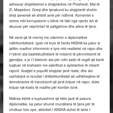
adresuar shqetësimet e shqiptarëve në Preshevë, Mal të
Zi, Maqedoni, Greqi dhe tjerakund ku shqiptarët shohin
drejt qeverisë së shtetit amë për ndihmë. Komentet e
vetme mbi korrupsionin u bënë në fakt nga njerëz ish të
akuzuar për veprimtari të paligjshme dhe afera të tjera.
Në vend që të merrej me nderimin e diplomatëve
ndërkombëtarë, qysh në krye të herës KKSHA ka patur si
qëllim madhor informimin e tyre mbi realitetet në rajon dhe
t’i bënin ata bashkëudhëtarë të misionit të përmirësimit të
gjendjes, e jo t’i blatonin ata për rolin sado të vogël që kanë
luajtuar në krahasim me sakrificat e qytetarëve të mbarë
rajonit. Vuajtjet e popullit shqiptar janë reale, dhe ato
vazhdojnë si rezultat i dritëshkurtësisë së udhëheqëve të
demokracive të tranzicionit që janë krijuar në rajon, duke
krijuar një kosto të madhe për kombin tonë.
Ndërsa është e kuptueshme që këto javë të pasura
diplomatike, ka patur shumë mundësira të tjera për të
zhvilluar foto ope, aktiviteti I KKSHA duhet të ishte I