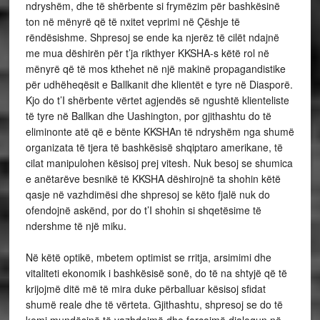
ndryshëm, dhe të shërbente si frymëzim për bashkësinë
ton në mënyrë që të nxitet veprimi në Çëshje të
rëndësishme. Shpresoj se ende ka njerëz të cilët ndajnë
me mua dëshirën për t’ja rikthyer KKSHA-s këtë rol në
mënyrë që të mos kthehet në një makinë propagandistike
për udhëheqësit e Ballkanit dhe klientët e tyre në Diasporë.
Kjo do t’I shërbente vërtet agjendës së ngushtë klienteliste
të tyre në Ballkan dhe Uashington, por gjithashtu do të
eliminonte atë që e bënte KKSHAn të ndryshëm nga shumë
organizata të tjera të bashkësisë shqiptaro amerikane, të
cilat manipulohen kësisoj prej vitesh. Nuk besoj se shumica
e anëtarëve besnikë të KKSHA dëshirojnë ta shohin këtë
qasje në vazhdimësi dhe shpresoj se këto fjalë nuk do
ofendojnë askënd, por do t’I shohin si shqetësime të
ndershme të një miku.
Në këtë optikë, mbetem optimist se rritja, arsimimi dhe
vitaliteti ekonomik i bashkësisë sonë, do të na shtyjë që të
krijojmë ditë më të mira duke përballuar kësisoj sfidat
shumë reale dhe të vërteta. Gjithashtu, shpresoj se do të