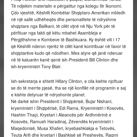
Të ndjekim materialin e përgatitur nga kolegu Ilir Ikonomi.
Çdo vjeshtë, Këshilli Kombëtar Shqiptaro-Amerikan mbledh
në një sallë udhëheqës dhe personalitete të ndryshme
shqiptare nga Ballkani, të cilët vijnë në Nju York për të
përfituar nga fakti që këtu mbahet Asambleja e
Përgjithshme e Kombeve të Bashkuara. Ky është viti i 17
që Këshilli nderon njerëz të cilët kanë kontribuar në favor të
shqiptarëve kudo që ndodhen. Mes atyre që janë nderuar
në të kaluarën kanë qenë ish-Presidenti Bill Clinton dhe
ish-kryeministri Tony Blair.
Ish-sekretarja e shtetit Hillary Clinton, e cila kishte njoftuar
se do të merrte pjesë, tha se një konflikt në programin e saj
e kishte detyruar të ndryshonte planet.
Në darkë ishin Presidenti i Shqipërisë, Bujar Nishani,
kryeministri i Shqipërisë, Edi Rama, Kryeministri i Kosovës,
Hashim Thaçi, Kryetari i Aleancës për Ardhmërinë e
Kosovës, Ramush Haradinaj, Zëvendës kryeministri i
Maqedonisë, Musa Xhaferi, kryebashkiakja e Tetovës,
Teuta Arifi dhe kryetari i Bashkisë së Preshevës, Ragmi