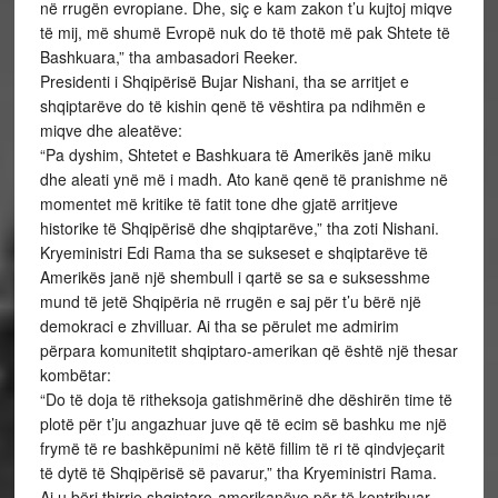
në rrugën evropiane. Dhe, siç e kam zakon t’u kujtoj miqve
të mij, më shumë Evropë nuk do të thotë më pak Shtete të
Bashkuara,” tha ambasadori Reeker.
Presidenti i Shqipërisë Bujar Nishani, tha se arritjet e
shqiptarëve do të kishin qenë të vështira pa ndihmën e
miqve dhe aleatëve:
“Pa dyshim, Shtetet e Bashkuara të Amerikës janë miku
dhe aleati ynë më i madh. Ato kanë qenë të pranishme në
momentet më kritike të fatit tone dhe gjatë arritjeve
historike të Shqipërisë dhe shqiptarëve,” tha zoti Nishani.
Kryeministri Edi Rama tha se sukseset e shqiptarëve të
Amerikës janë një shembull i qartë se sa e suksesshme
mund të jetë Shqipëria në rrugën e saj për t’u bërë një
demokraci e zhvilluar. Ai tha se përulet me admirim
përpara komunitetit shqiptaro-amerikan që është një thesar
kombëtar:
“Do të doja të ritheksoja gatishmërinë dhe dëshirën time të
plotë për t’ju angazhuar juve që të ecim së bashku me një
frymë të re bashkëpunimi në këtë fillim të ri të qindvjeçarit
të dytë të Shqipërisë së pavarur,” tha Kryeministri Rama.
Ai u bëri thirrje shqiptaro-amerikanëve për të kontribuar,