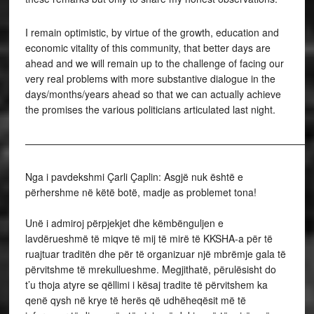
I remain optimistic, by virtue of the growth, education and
economic vitality of this community, that better days are
ahead and we will remain up to the challenge of facing our
very real problems with more substantive dialogue in the
days/months/years ahead so that we can actually achieve
the promises the various politicians articulated last night.
—————————————————————————————
Nga i pavdekshmi Çarli Çaplin: Asgjë nuk është e
përhershme në këtë botë, madje as problemet tona!
Unë i admiroj përpjekjet dhe këmbënguljen e
lavdërueshmë të miqve të mij të mirë të KKSHA-a për të
ruajtuar traditën dhe për të organizuar një mbrëmje gala të
përvitshme të mrekullueshme. Megjithatë, përulësisht do
t’u thoja atyre se qëllimi i kësaj tradite të përvitshem ka
qenë qysh në krye të herës që udhëheqësit më të