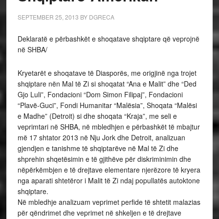
SEPTEMBER 25, 2013
BY
DGRECA
Deklaratë e përbashkët e shoqatave shqiptare që veprojnë
në SHBA/
Kryetarët e shoqatave të Diasporës, me origjinë nga trojet
shqiptare nën Mal të Zi si shoqatat “Ana e Malit” dhe “Ded
Gjo Luli”, Fondacioni “Dom Simon Filipaj”, Fondacioni
“Plavë-Guci”, Fondi Humanitar “Malësia”, Shoqata “Malësi
e Madhe” (Detroit) si dhe shoqata “Kraja”, me seli e
veprimtari në SHBA, në mbledhjen e përbashkët të mbajtur
më 17 shtator 2013 në Nju Jork dhe Detroit, analizuan
gjendjen e tanishme të shqiptarëve në Mal të Zi dhe
shprehin shqetësimin e të gjithëve për diskriminimin dhe
nëpërkëmbjen e të drejtave elementare njerëzore të kryera
nga aparati shtetëror i Malit të Zi ndaj popullatës autoktone
shqiptare.
Në mbledhje analizuam veprimet perfide të shtetit malazias
për qëndrimet dhe veprimet në shkeljen e të drejtave