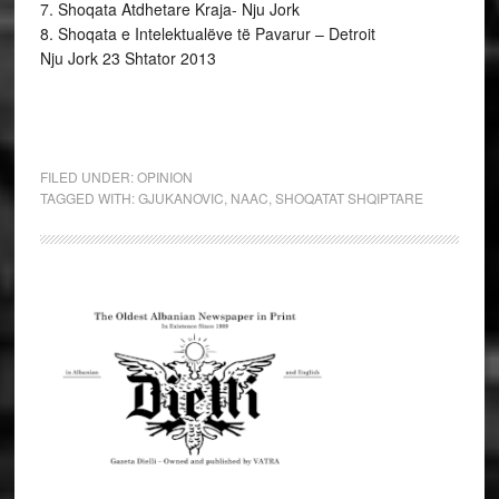
7. Shoqata Atdhetare Kraja- Nju Jork
8. Shoqata e Intelektualëve të Pavarur – Detroit
Nju Jork 23 Shtator 2013
FILED UNDER:
OPINION
TAGGED WITH:
GJUKANOVIC
,
NAAC
,
SHOQATAT SHQIPTARE