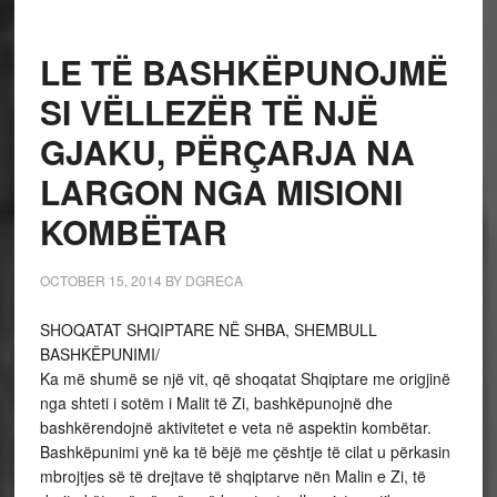
LE TË BASHKËPUNOJMË
SI VËLLEZËR TË NJË
GJAKU, PËRÇARJA NA
LARGON NGA MISIONI
KOMBËTAR
OCTOBER 15, 2014
BY
DGRECA
SHOQATAT SHQIPTARE NË SHBA, SHEMBULL
BASHKËPUNIMI/
Ka më shumë se një vit, që shoqatat Shqiptare me origjinë
nga shteti i sotëm i Malit të Zi, bashkëpunojnë dhe
bashkërendojnë aktivitetet e veta në aspektin kombëtar.
Bashkëpunimi ynë ka të bëjë me çështje të cilat u përkasin
mbrojtjes së të drejtave të shqiptarve nën Malin e Zi, të