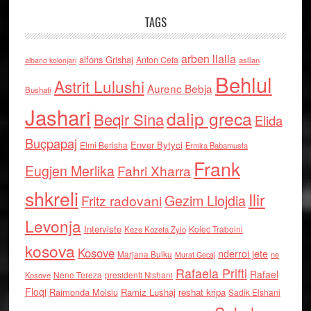
TAGS
arben llalla
alfons Grishaj
Anton Cefa
asllan
albano kolonjari
Behlul
Astrit Lulushi
Aurenc Bebja
Bushati
Jashari
dalip greca
Beqir Sina
Elida
Buçpapaj
Enver Bytyci
Elmi Berisha
Ermira Babamusta
Frank
Eugjen Merlika
Fahri Xharra
shkreli
Ilir
Gezim Llojdia
Fritz radovani
Levonja
Interviste
Kolec Traboini
Keze Kozeta Zylo
kosova
Kosove
nderroi jete
Marjana Bulku
ne
Murat Gecaj
Rafaela Prifti
Rafael
Nene Tereza
Kosove
presidenti Nishani
Floqi
Raimonda Moisiu
Ramiz Lushaj
reshat kripa
Sadik Elshani