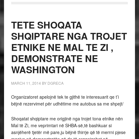
TETE SHOQATA
SHQIPTARE NGA TROJET
ETNIKE NE MAL TE ZI ,
DEMONSTRATE NE
WASHINGTON
MARCH 11, 2014
BY
DGRECA
Organizatoret apelojnë tek te gjithë te interesuarit qe t’i
bëjnë rezervimet për udhëtime me autobus sa me shpejt/
Shoqatat shqiptare me origjinë nga trojet tona etnike nën
Mal të Zi, me veprimtari në SHBA-së,të bashkuar si
asnjëherë tjetër më pare,ju bëjnë thirrje që të merrni pjese