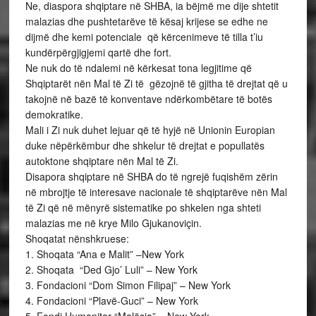
Ne, diaspora shqiptare në SHBA, ia bëjmë me dije shtetit
malazias dhe pushtetarëve të kësaj krijese se edhe ne
dijmë dhe kemi potenciale që kërcenimeve të tilla t’iu
kundërpërgjigjemi qartë dhe fort.
Ne nuk do të ndalemi në kërkesat tona legjitime që
Shqiptarët nën Mal të Zi të gëzojnë të gjitha të drejtat që u
takojnë në bazë të konventave ndërkombëtare të botës
demokratike.
Mali i Zi nuk duhet lejuar që të hyjë në Unionin Europian
duke nëpërkëmbur dhe shkelur të drejtat e popullatës
autoktone shqiptare nën Mal të Zi.
Disapora shqiptare në SHBA do të ngrejë fuqishëm zërin
në mbrojtje të interesave nacionale të shqiptarëve nën Mal
të Zi që në mënyrë sistematike po shkelen nga shteti
malazias me në krye Milo Gjukanoviçin.
Shoqatat nënshkruese:
1. Shoqata “Ana e Malit” –New York
2. Shoqata “Ded Gjo’ Luli” – New York
3. Fondacioni “Dom Simon Filipaj” – New York
4. Fondacioni “Plavë-Guci” – New York