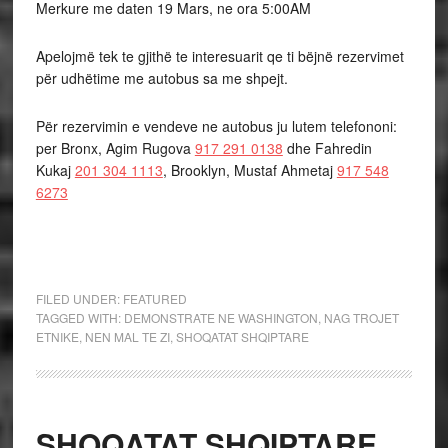
Merkure me daten 19 Mars, ne ora 5:00AM
Apelojmë tek te gjithë te interesuarit qe ti bëjnë rezervimet
për udhëtime me autobus sa me shpejt.
Për rezervimin e vendeve ne autobus ju lutem telefononi:
per Bronx, Agim Rugova
917 291 0138
dhe Fahredin
Kukaj
201 304 1113
, Brooklyn, Mustaf Ahmetaj
917 548
6273
FILED UNDER:
FEATURED
TAGGED WITH:
DEMONSTRATE NE WASHINGTON
,
NAG TROJET
ETNIKE
,
NEN MAL TE ZI
,
SHOQATAT SHQIPTARE
SHOQATAT SHQIPTARE