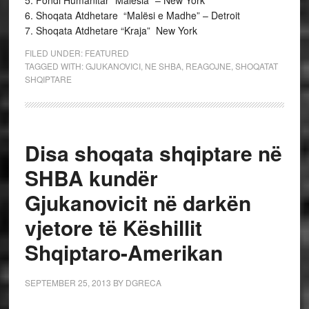
5. Fondi Humanitar “Malësia” – New York
6. Shoqata Atdhetare “Malësi e Madhe” – Detroit
7. Shoqata Atdhetare “Kraja” New York
FILED UNDER:
FEATURED
TAGGED WITH:
GJUKANOVICI
,
NE SHBA
,
REAGOJNE
,
SHOQATAT
SHQIPTARE
Disa shoqata shqiptare në
SHBA kundër
Gjukanovicit në darkën
vjetore të Këshillit
Shqiptaro-Amerikan
SEPTEMBER 25, 2013
BY
DGRECA