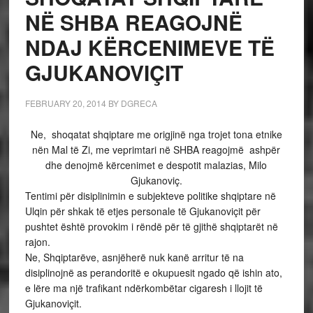
NË SHBA REAGOJNË
NDAJ KËRCENIMEVE TË
GJUKANOVIÇIT
FEBRUARY 20, 2014
BY
DGRECA
Ne, shoqatat shqiptare me origjinë nga trojet tona etnike
nën Mal të Zi, me veprimtari në SHBA reagojmë ashpër
dhe denojmë kërcenimet e despotit malazias, Milo
Gjukanoviç.
Tentimi për disiplinimin e subjekteve politike shqiptare në
Ulqin për shkak të etjes personale të Gjukanoviçit për
pushtet është provokim i rëndë për të gjithë shqiptarët në
rajon.
Ne, Shqiptarëve, asnjëherë nuk kanë arritur të na
disiplinojnë as perandoritë e okupuesit ngado që ishin ato,
e lëre ma një trafikant ndërkombëtar cigaresh i llojit të
Gjukanoviçit.