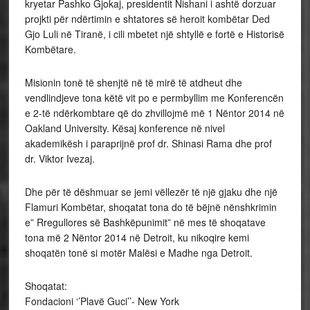
kryetar Pashko Gjokaj, presidentit Nishani i ashtë dorzuar
projkti për ndërtimin e shtatores së heroit kombëtar Ded
Gjo Luli në Tiranë, i cili mbetet një shtyllë e fortë e Historisë
Kombëtare.
Misionin tonë të shenjtë në të mirë të atdheut dhe
vendlindjeve tona këtë vit po e permbyllim me Konferencën
e 2-të ndërkombtare që do zhvillojmë më 1 Nëntor 2014 në
Oakland University. Kësaj konference në nivel
akademikësh i paraprijnë prof dr. Shinasi Rama dhe prof
dr. Viktor Ivezaj.
Dhe për të dëshmuar se jemi vëllezër të një gjaku dhe një
Flamuri Kombëtar, shoqatat tona do të bëjnë nënshkrimin
e” Rregullores së Bashkëpunimit” në mes të shoqatave
tona më 2 Nëntor 2014 në Detroit, ku nikoqire kemi
shoqatën tonë si motër Malësi e Madhe nga Detroit.
Shoqatat:
Fondacioni ‘’Plavë Guci’’- New York