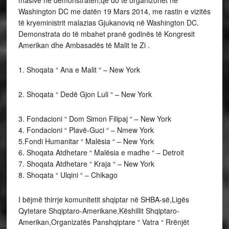
masive në demonstratën,që do të organizohet në
Washington DC me datën 19 Mars 2014, me rastin e vizitës
të kryeministrit malazias Gjukanoviq në Washington DC.
Demonstrata do të mbahet pranë godinës të Kongresit
Amerikan dhe Ambasadës të Malit te Zi .
1. Shoqata “ Ana e Malit “ – New York
2. Shoqata “ Dedë Gjon Luli “ – New York
3. Fondacioni “ Dom Simon Filipaj “ – New York
4. Fondacioni “ Plavë-Guci “ – Nmew York
5.Fondi Humanitar “ Malësia “ – New York
6. Shoqata Atdhetare “ Malësia e madhe “ – Detroit
7. Shoqata Atdhetare “ Kraja “ – New York
8. Shoqata “ Ulqini “ – Chikago
I bëjmë thirrje komunitetit shqiptar në SHBA-së,Ligës
Qytetare Shqiptaro-Amerikane,Këshillit Shqiptaro-
Amerikan,Organizatës Panshqiptare “ Vatra “ Rrënjët