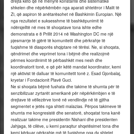
drejta këto që në mënyrë konstante dhe sistematike
shkelen dhe nëpërkëmbën nga aparati shtetëror i Malit të
Zi, që aspiron të anëtarësohet në Bashkimin Europian. Një
nga rezultatet e suksesshme të bashkëpunimit të
ndërsjelltë në mes të shoqatave tona ishte edhe
demonstrata e 8 Prillit 2014 në Washington DC me një
pjesmarrje të gjërë të komunitetit dhe përkrahje të
fuqishme të diasporës shqiptare në tërësi. Ne, si shoqata,
qëndrimet dhe veprimet tona i bëjmë dhe realizojmë
përmes koordinimit të përbashkët mes nesh dhe
koordinatorit tonë, e që për këtë mandat koordinator, kemi
një aktivist të dalluar të komunitetit tonë z. Esad Gjonbalaj,
kryetar i Fondacionit Plavë Guci.
Ne si shoqata bëjmë fushata dhe takime të shumta për të
senzibilizuar zyrtarët amerikanë për nëpërkëmbjen e të
drejtave të vëllezërve tonë në vendlindje në të gjitha
segmentet e jetës nga shteti malazias. Përpos takimeve të
shumta me kongresistë dhe senatorë, shoqatat tona kanë
realizuar takime me presidentin Nishani dhe presidenten
Jahjaga, të cilëve, u kemi paraqitur shqetësimet tona dhe
kemi kërkuar përkrahje më të fuqishme nga dy shtetet