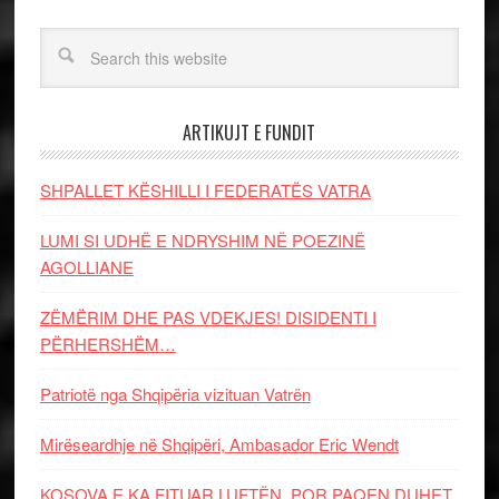
ARTIKUJT E FUNDIT
SHPALLET KËSHILLI I FEDERATËS VATRA
LUMI SI UDHË E NDRYSHIM NË POEZINË
AGOLLIANE
ZËMËRIM DHE PAS VDEKJES! DISIDENTI I
PËRHERSHËM…
Patriotë nga Shqipëria vizituan Vatrën
Mirëseardhje në Shqipëri, Ambasador Eric Wendt
KOSOVA E KA FITUAR LUFTËN, POR PAQEN DUHET