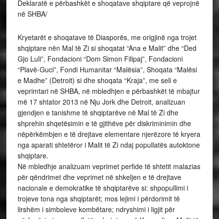
Deklaratë e përbashkët e shoqatave shqiptare që veprojnë
në SHBA/
Kryetarët e shoqatave të Diasporës, me origjinë nga trojet
shqiptare nën Mal të Zi si shoqatat “Ana e Malit” dhe “Ded
Gjo Luli”, Fondacioni “Dom Simon Filipaj”, Fondacioni
“Plavë-Guci”, Fondi Humanitar “Malësia”, Shoqata “Malësi
e Madhe” (Detroit) si dhe shoqata “Kraja”, me seli e
veprimtari në SHBA, në mbledhjen e përbashkët të mbajtur
më 17 shtator 2013 në Nju Jork dhe Detroit, analizuan
gjendjen e tanishme të shqiptarëve në Mal të Zi dhe
shprehin shqetësimin e të gjithëve për diskriminimin dhe
nëpërkëmbjen e të drejtave elementare njerëzore të kryera
nga aparati shtetëror i Malit të Zi ndaj popullatës autoktone
shqiptare.
Në mbledhje analizuam veprimet perfide të shtetit malazias
për qëndrimet dhe veprimet në shkeljen e të drejtave
nacionale e demokratike të shqiptarëve si: shpopullimi i
trojeve tona nga shqiptarët; mos lejimi i përdorimit të
lirshëm i simboleve kombëtare; ndryshimi i ligjit për