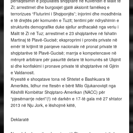
përfaqësimin e popullatës shqiptare në Kuvendin e Malit të
Zi; arrestimet dhe burgosjet gjatë aksionit famëkeq e
terrorizues “Fluturimi i Shqiponjës”; injorimi dhe mosdhënia
e të drejtës për komunën e Tuzit; tentimi për ndryshimin e
strukturës demografike duke sjellur ardhacakë nga veriu i
Malit të Zi në Tuz; arrestimet e 23 shqiptarëve në fshatin
Martinaj të Plavë-Gucisë; eksproprimi i pronës private në
emër të krijimit të parqeve nacionale në pronat private të
shqiptarëve të Plavë-Gucisë; marrja e kompetencave në
mënyrë arbitrare për pasuritë detare të komunës së Ulqinit
si dhe konfiskimi i pronave private të shqiptarëve në Gjirin
e Valdanosit.
Kryesitë e shoqatave tona në Shtetet e Bashkuara të
Amerikës, lidhur me ftesën e bërë Milo Gjukanoviqit nga
Këshilli Kombëtar Shqiptaro-Amerikan (NACC) për
“pjesëmarrje nderi”(!) në darkën e 17-të gala më 27 shtator
2013 në Nju Jork, e lëshojmë këtë,
Deklaratë