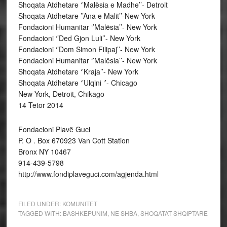
Shoqata Atdhetare ‘’Malësia e Madhe’’- Detroit
Shoqata Atdhetare ’’Ana e Malit’’-New York
Fondacioni Humanitar ‘’Malësia’’- New York
Fondacioni ‘’Ded Gjon Luli’’- New York
Fondacioni ‘’Dom Simon Filipaj’’- New York
Fondacioni Humanitar ‘’Malësia’’- New York
Shoqata Atdhetare ‘’Kraja’’- New York
Shoqata Atdhetare ‘’Ulqini ‘’- Chicago
New York, Detroit, Chikago
14 Tetor 2014
Fondacioni Plavë Guci
P. O . Box 670923 Van Cott Station
Bronx NY 10467
914-439-5798
http://www.fondiplaveguci.com/agjenda.html
FILED UNDER:
KOMUNITET
TAGGED WITH:
BASHKEPUNIM
,
NE SHBA
,
SHOQATAT SHQIPTARE