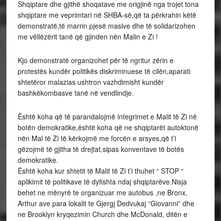
Shqiptare dhe gjithë shoqatave me origjinë nga trojet tona
shqiptare me veprimtari në SHBA-së,që ta përkrahin këtë
demonstratë,të marrin pjesë masive dhe të solidarizohen
me vëllëzërit tanë që gjinden nën Malin e Zi !
Kjo demonstratë organizohet për të ngritur zërin e
protestës kundër politikës diskriminuese të cilën,aparati
shtetëror malazias ushtron vazhdimisht kundër
bashkëkombasve tanë në vendlindje.
Është koha që të parandalojmë integrimet e Malit të Zi në
botën demokratike,është koha që ne shqiptarët autoktonë
nën Mal të Zi të kërkojmë me forcën e arsyes,që t’i
gëzojmë të gjitha të drejtat,sipas konventave të botës
demokratike.
Është koha kur shtetit të Malit të Zi t’i thuhet “ STOP “
aplikimit të politikave të dyfishta ndaj shqiptarëve.Nisja
behet ne mënyrë te organizuar me autobus ,ne Bronx,
Arthur ave para lokalit te Gjergj Dedvukaj “Giovanni” dhe
ne Brooklyn kryqezimin Church dhe McDonald, ditën e