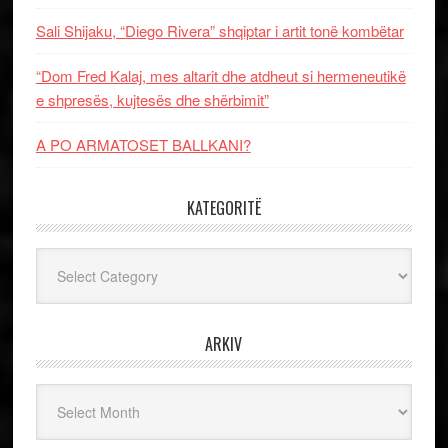
Sali Shijaku, “Diego Rivera” shqiptar i artit tonë kombëtar
“Dom Fred Kalaj, mes altarit dhe atdheut si hermeneutikë
e shpresës, kujtesës dhe shërbimit”
A PO ARMATOSET BALLKANI?
KATEGORITË
Kategoritë
ARKIV
Arkiv