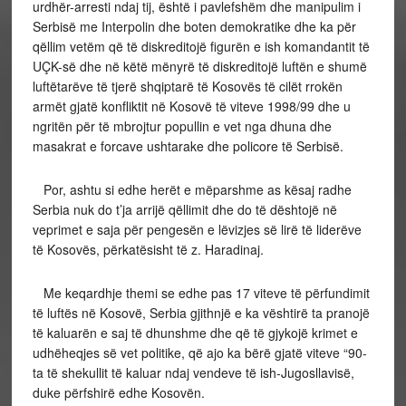
urdhër-arresti ndaj tij, është i pavlefshëm dhe manipulim i
Serbisë me Interpolin dhe boten demokratike dhe ka për
qëllim vetëm që të diskreditojë figurën e ish komandantit të
UÇK-së dhe në këtë mënyrë të diskreditojë luftën e shumë
luftëtarëve të tjerë shqiptarë të Kosovës të cilët rrokën
armët gjatë konfliktit në Kosovë të viteve 1998/99 dhe u
ngritën për të mbrojtur popullin e vet nga dhuna dhe
masakrat e forcave ushtarake dhe policore të Serbisë.
Por, ashtu si edhe herët e mëparshme as kësaj radhe
Serbia nuk do t’ja arrijë qëllimit dhe do të dështojë në
veprimet e saja për pengesën e lëvizjes së lirë të liderëve
të Kosovës, përkatësisht të z. Haradinaj.
Me keqardhje themi se edhe pas 17 viteve të përfundimit
të luftës në Kosovë, Serbia gjithnjë e ka vështirë ta pranojë
të kaluarën e saj të dhunshme dhe që të gjykojë krimet e
udhëheqjes së vet politike, që ajo ka bërë gjatë viteve “90-
ta të shekullit të kaluar ndaj vendeve të ish-Jugosllavisë,
duke përfshirë edhe Kosovën.