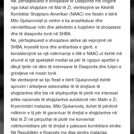
Ne, përfaqësuesit e shoqatave të Diasporës me origjinë
nga tokat shqiptare në Mal të Zi, vlerësojmë se Këshilli
Kombëtar Shqiptaro-Amerikan (NAAC) me ftesën e bërë
Milo Gjukanoviqit jo vetëm e ka anashkaluar dhe
nënvleftësuar rolin dhe aktivitetin e fuqishëm të shoqatave
dhe të diasporës tonë në SHBA.
Ne, përfaqësuesit e shoqatave aktive që veprojmë në
SHBA, kryesitë tona dhe anëtarësia e gjerë, e
konsiderojmë se një ndërmarrje e tillë e NAAC-ut është më
shumë si një spektakël medial sa për të ngopur apetitet e
dikujt tjetër në dëm të interesave të Diasporës dhe futjen e
grindjeve në mesin tonë.
Ne vlerësojmë se kjo ftesë e bërë Gjukanoviqit është
aprovim i shkeljeve sistematike të të drejtave të
shqiptarëve dhe bie në shpërputhje të plotë me interesat
jetike nacionale të shqiptarëve autoktonë nën Malin e Zi.
Kryeministri malazias, Milo Gjukanoviq, duhet të përdorë
ndikimin e tij për të garantuar të drejtat e shqiptarëve në
Mal të Zi në përputhje të plotë me konventat
ndërkombëtare për të drejtat e pakicave kombëtare etnike.
Në Republikën e Kosovës me disa qindra malazias,