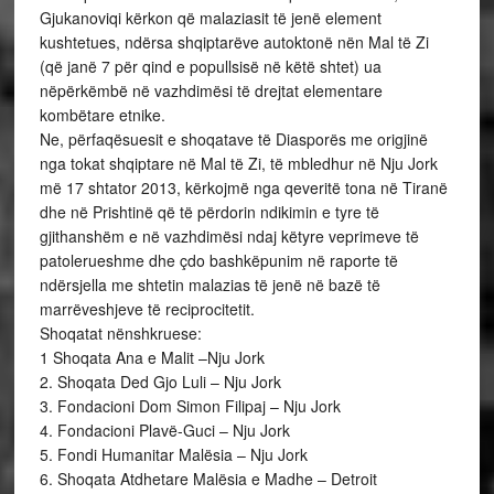
Gjukanoviqi kërkon që malaziasit të jenë element
kushtetues, ndërsa shqiptarëve autoktonë nën Mal të Zi
(që janë 7 për qind e popullsisë në këtë shtet) ua
nëpërkëmbë në vazhdimësi të drejtat elementare
kombëtare etnike.
Ne, përfaqësuesit e shoqatave të Diasporës me origjinë
nga tokat shqiptare në Mal të Zi, të mbledhur në Nju Jork
më 17 shtator 2013, kërkojmë nga qeveritë tona në Tiranë
dhe në Prishtinë që të përdorin ndikimin e tyre të
gjithanshëm e në vazhdimësi ndaj këtyre veprimeve të
patolerueshme dhe çdo bashkëpunim në raporte të
ndërsjella me shtetin malazias të jenë në bazë të
marrëveshjeve të reciprocitetit.
Shoqatat nënshkruese:
1 Shoqata Ana e Malit –Nju Jork
2. Shoqata Ded Gjo Luli – Nju Jork
3. Fondacioni Dom Simon Filipaj – Nju Jork
4. Fondacioni Plavë-Guci – Nju Jork
5. Fondi Humanitar Malësia – Nju Jork
6. Shoqata Atdhetare Malësia e Madhe – Detroit