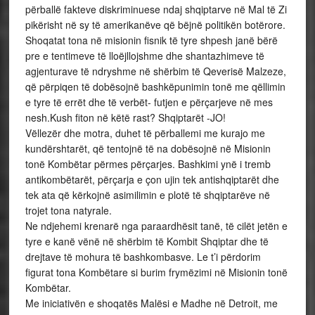
përballë fakteve diskriminuese ndaj shqiptarve në Mal të Zi
pikërisht në sy të amerikanëve që bëjnë politikën botërore.
Shoqatat tona në misionin fisnik të tyre shpesh janë bërë
pre e tentimeve të lloëjllojshme dhe shantazhimeve të
agjenturave të ndryshme në shërbim të Qeverisë Malzeze,
që përpiqen të dobësojnë bashkëpunimin tonë me qëllimin
e tyre të errët dhe të verbët- futjen e përçarjeve në mes
nesh.Kush fiton në këtë rast? Shqiptarët -JO!
Vëllezër dhe motra, duhet të përballemi me kurajo me
kundërshtarët, që tentojnë të na dobësojnë në Misionin
tonë Kombëtar përmes përçarjes. Bashkimi ynë i tremb
antikombëtarët, përçarja e çon ujin tek antishqiptarët dhe
tek ata që kërkojnë asimilimin e plotë të shqiptarëve në
trojet tona natyrale.
Ne ndjehemi krenarë nga paraardhësit tanë, të cilët jetën e
tyre e kanë vënë në shërbim të Kombit Shqiptar dhe të
drejtave të mohura të bashkombasve. Le t’i përdorim
figurat tona Kombëtare si burim frymëzimi në Misionin tonë
Kombëtar.
Me iniciativën e shoqatës Malësi e Madhe në Detroit, me