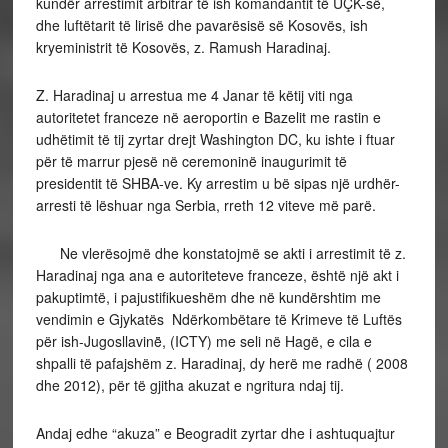
kundër arrestimit arbitrar të ish komandantit të UÇK-së,
dhe luftëtarit të lirisë dhe pavarësisë së Kosovës, ish
kryeministrit të Kosovës, z. Ramush Haradinaj.
Z. Haradinaj u arrestua me 4 Janar të këtij viti nga
autoritetet franceze në aeroportin e Bazelit me rastin e
udhëtimit të tij zyrtar drejt Washington DC, ku ishte i ftuar
për të marrur pjesë në ceremoninë inaugurimit të
presidentit të SHBA-ve. Ky arrestim u bë sipas një urdhër-
arresti të lëshuar nga Serbia, rreth 12 viteve më parë.
Ne vlerësojmë dhe konstatojmë se akti i arrestimit të z.
Haradinaj nga ana e autoriteteve franceze, është një akt i
pakuptimtë, i pajustifikueshëm dhe në kundërshtim me
vendimin e Gjykatës Ndërkombëtare të Krimeve të Luftës
për ish-Jugosllavinë̈, (ICTY) me seli në Hagë, e cila e
shpalli të pafajshëm z. Haradinaj, dy herë me radhë ( 2008
dhe 2012), për të gjitha akuzat e ngritura ndaj tij.
Andaj edhe “akuza” e Beogradit zyrtar dhe i ashtuquajtur