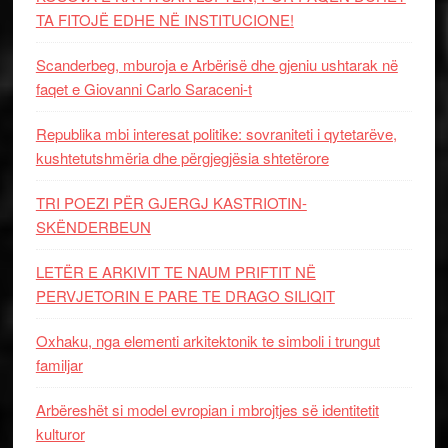
TA FITOJË EDHE NË INSTITUCIONE!
Scanderbeg, mburoja e Arbërisë dhe gjeniu ushtarak në
faqet e Giovanni Carlo Saraceni-t
Republika mbi interesat politike: sovraniteti i qytetarëve,
kushtetutshmëria dhe përgjegjësia shtetërore
TRI POEZI PËR GJERGJ KASTRIOTIN-
SKËNDERBEUN
LETËR E ARKIVIT TE NAUM PRIFTIT NË
PERVJETORIN E PARE TE DRAGO SILIQIT
Oxhaku, nga elementi arkitektonik te simboli i trungut
familjar
Arbëreshët si model evropian i mbrojtjes së identitetit
kulturor