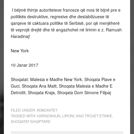
I bëjmë thirrje autoriteteve franceze që mos të bijnë pre e
politikës destruktive, regresive dhe destabilizuese të
qarqeve të caktuara politike të Serbisë, por që menjëherë
të veprojë drejtë dhe të angazhohet në lirimin e z. Ramush
Haradinaj!
New York
10 Janar 2017
Shoqatat: Malesia e Madhe New York. Shoqata Plave e
Guci, Shoqata Ana Malit, Shoqata Malesia e Madhe E
Detroitit, Shoqata Kraja, Shoqata Dom Simone Filipaj
FILED UNDER:
KOMUNITET
TAGGED WITH:
HARADINAJN
,
LIRONI
,
NAG TROJET ETNIKE
,
SHOQATAT SHQIPTARE