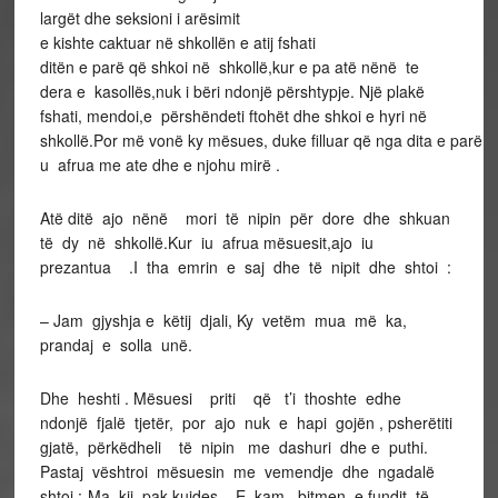
largët dhe seksioni i arësimit
e kishte caktuar në shkollën e atij fshati
ditën e parë që shkoi në shkollë,kur e pa atë nënë te
dera e kasollës,nuk i bëri ndonjë përshtypje. Një plakë
fshati, mendoi,e përshëndeti ftohët dhe shkoi e hyri në
shkollë.Por më vonë ky mësues, duke filluar që nga dita e parë e
u afrua me ate dhe e njohu mirë .
Atë ditë ajo nënë mori të nipin për dore dhe shkuan
të dy në shkollë.Kur iu afrua mësuesit,ajo iu
prezantua .I tha emrin e saj dhe të nipit dhe shtoi :
– Jam gjyshja e këtij djali, Ky vetëm mua më ka,
prandaj e solla unë.
Dhe heshti . Mësuesi priti që t’i thoshte edhe
ndonjë fjalë tjetër, por ajo nuk e hapi gojën , psherëtiti
gjatë, përkëdheli të nipin me dashuri dhe e puthi.
Pastaj vështroi mësuesin me vemendje dhe ngadalë
shtoi :-Ma kij pak kujdes . E kam bitmen e fundit të