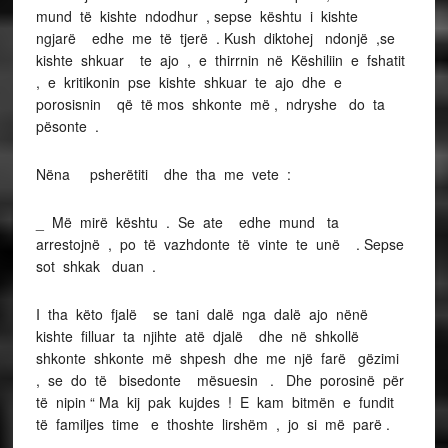
mund të kishte ndodhur , sepse kështu i kishte
ngjarë edhe me të tjerë . Kush diktohej ndonjë ,se
kishte shkuar te ajo , e thirrnin në Këshiliin e fshatit
, e kritikonin pse kishte shkuar te ajo dhe e
porosisnin që të mos shkonte më , ndryshe do ta
pësonte .
Nëna psherëtiti dhe tha me vete :
_ Më mirë kështu . Se ate edhe mund ta
arrestojnë , po të vazhdonte të vinte te unë . Sepse
sot shkak duan .
I tha këto fjalë se tani dalë nga dalë ajo nënë
kishte filluar ta njihte atë djalë dhe në shkollë
shkonte shkonte më shpesh dhe me një farë gëzimi
, se do të bisedonte mësuesin . Dhe porosinë për
të nipin “ Ma kij pak kujdes ! E kam bitmën e fundit
të familjes time e thoshte lirshëm , jo si më parë .