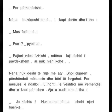
– Por përkohësisht .
Nëna buzëqeshi lehtë , i kapi dorën dhe i tha :
_ Mos folë më !
_ Pse ? _ pyeti ai .
_ Fajtori vdes fizikisht , ndërsa faji është i
pavdekshëm , ai nuk njeh kohë . .
Nëna nuk deshi të rrijë më aty . Shoi cigaren ,
përshëndeti mësuesin dhe bëri të largohet. Por
mësuesi e ndalloi , u ngrit , e vështroi me vemendje
dhe e kapi për dore . Ajo u cudit dhe i tha :
_ Jo kështu ! Nuk duhet të na shohi njeri
bashkë .