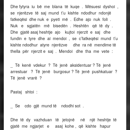
Dhe fytyra iu bë me blana të kuqe . Mësuesi dyshoi ,
se njerëzve të saj mund t’u kishte ndodhur ndonjë
fatkeqësi dhe nuk e pyeti më . Edhe ajo nuk foli .
Nuk e sgjatën më bisedën . Heshtën që të dy .
Dhe gjatë asaj heshtje ajo kujtoi njerzit e saj dhe
fundin e tyre dhe ai mendoi , se c’fatkeqësi mund t’u
kishte ndodhur atyre njerëzve dhe ra në mendime të
thella për njerzit e saj . Mendoi dhe tha me vete :
_ Të kenë vdekur ? Të jenë aksidentuar ? Të jenë
arrestuar ? Të jenë burgosur ? Të jenë pushkatuar ?
Të jenë vrarë ?
Pastaj shtoi :
_ Se cdo gjë mund të ndodhi sot .
Dhe të dy vazhduan të jetojnë në një heshtje të
gjatë me ngjarjet e asaj kohe , që kishte hapur