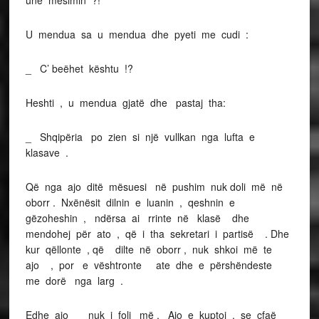
U mendua sa u mendua dhe pyeti me cudi :
_ C’ beëhet kështu !?
Heshti , u mendua gjatë dhe pastaj tha:
_ Shqipëria po zien si një vullkan nga lufta e
klasave .
Që nga ajo ditë mësuesi në pushim nuk doli më në
oborr . Nxënësit dilnin e luanin , qeshnin e
gëzoheshin , ndërsa ai rrinte në klasë dhe
mendohej për ato , që i tha sekretari i partisë . Dhe
kur qëllonte , që dilte në oborr , nuk shkoi më te
ajo , por e vështronte ate dhe e përshëndeste
me dorë nga larg .
Edhe ajo nuk i foli më . Ajo e kuptoi , se cfaë