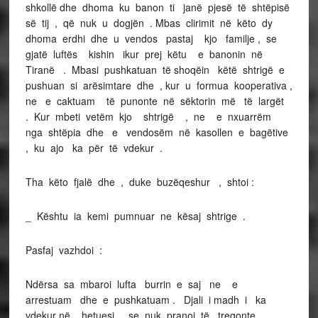
shkollë dhe dhoma ku banon ti janë pjesë të shtëpisë
së tij , që nuk u dogjën . Mbas clirimit në këto dy
dhoma erdhi dhe u vendos pastaj kjo familje , se
gjatë luftës kishin ikur prej këtu e banonin në
Tiranë . Mbasi pushkatuan të shoqëin këtë shtrigë e
pushuan si arësimtare dhe , kur u formua kooperativa ,
ne e caktuam të punonte në sëktorin më të largët
. Kur mbeti vetëm kjo shtrigë , ne e nxuarrëm
nga shtëpia dhe e vendosëm në kasollen e bagëtive
, ku ajo ka për të vdekur .
Tha këto fjalë dhe , duke buzëqeshur , shtoi :
_ Kështu ia kemi pumnuar ne kësaj shtrige .
Pasfaj vazhdoi :
Ndërsa sa mbaroi lufta burrin e saj ne e
arrestuam dhe e pushkatuam . Djali i madh i ka
vdekur në hetuesi , se nuk pranoi të tregonte