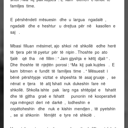
familjes time.
E përshëndeti mësuesin dhe u largua ngadalë ,
ngadalë dhe e heshtur u drejtua për në kasollen e
saj .
Mbasi filluan mësimet, ajo shkoi në shkollë edhe herë
të tjera për të pyetur për të nipin . Thoshte po ato
fjalë që tha në fillim : “ Jam gjyshja e këtij djali “ .
Dhe thoshte të njejtën porosi : “Ma kij pak kujdes . E
kam bitmen e fundit të familjes time . “ Mësuesit i
bënë përshtypje vizitat e shpeshta të asaj gruaje , se
nënat e tjera të atij fshati nuk dukeshin fare në
shkollë. Shkolla ishte pak larg nga shtëpijat e fshatit
dhe të gjitha graë e fshatit punonin në kooperativë
nga mëngezi deri në darkë , lodheshin e
copëtoheshin dhe nuk e kishin mendjen , të pyetshin
, se si shkonin fëmijët e tyre në shkolë .