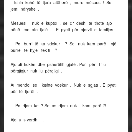
_ Ishin kohë të tjera atëherë , more mësues ! Sot
jemi ndryshe .
Mësuesi nuk e kuptoi , se c ‘ deshi të thotë ajo
nënë me ato fjalë . E pyeti për njerzit e familjes :
_ Po burri të ka vdekur ? Se nuk kam parë një
burrë të hyjë tek ti ?
Ajo uli kokën dhe psherëtiti gjatë . Por për t ‘ u
përgjigjur nuk iu përgjigj .
Ai mendoi se kishte vdekur . Nuk e sgjati . E pyeti
për të tjerët :
_ Po djem ke ? Se as djem nuk ‘ kam parë ?!
Ajo u s verdh .