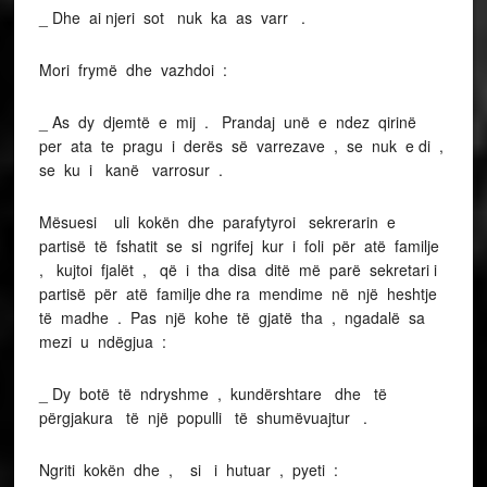
_ Dhe ai njeri sot nuk ka as varr .
Mori frymë dhe vazhdoi :
_ As dy djemtë e mij . Prandaj unë e ndez qirinë
per ata te pragu i derës së varrezave , se nuk e di ,
se ku i kanë varrosur .
Mësuesi uli kokën dhe parafytyroi sekrerarin e
partisë të fshatit se si ngrifej kur i foli për atë familje
, kujtoi fjalët , që i tha disa ditë më parë sekretari i
partisë për atë familje dhe ra mendime në një heshtje
të madhe . Pas një kohe të gjatë tha , ngadalë sa
mezi u ndëgjua :
_ Dy botë të ndryshme , kundërshtare dhe të
përgjakura të një populli të shumëvuajtur .
Ngriti kokën dhe , si i hutuar , pyeti :