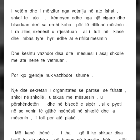
I vetëm dhe i mërzitur nga vetmija në ate fshat ,
shkoi te ajo , këmbyen edhe nga një cigare dhe
biseduan deri sa erdhi koha për të rifilluar mësimin .
I ra ziles, nxënësit u rrjeshtuan , ai i futi në klasë
dhe mbas tyre hyri edhe ai e rifilloi mësimin ,
Dhe kështu vazhdoi disa ditë mësuesi i asaj shkolle
me ate nënë të vetmuar .
Por kjo gjendje nuk vazhbdoi shumë .
Një ditë sekretari i organizatës së partisë së fshatit ,
shkoi në shkollë , u takua me mësuesin , u
përshëndetën dhe në bisedë e sipër , si e pyeti
në se venin të gjithë nxënësit në shkollë dhe a
mësonin , i foli per atë plakë .
_ Më kanë thënë , _ i tha _ që ti ke shkuar disa
herë te ajo plaka , që banon në kasollen këtu , afër