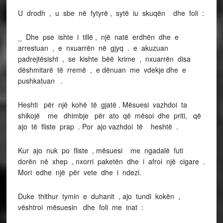
U drodh , u sbe në fytyrë , sytë iu skuqën dhe foli :
_ Dhe pse ishte i tillë , një natë erdhën dhe e
arrestuan , e nxuarrën në gjyq . e akuzuan
padrejtësisht , se kishte bëë krime , nxuarrën disa
dëshmitarë të rremë , e dënuan me vdekje dhe e
pushkatuan .
Heshti për një kohë të gjatë . Mësuesi vazhdoi ta
shikojë me dhimbje për ato që mësoi dhe priti, që
ajo të fliste prap . Por ajo vazhdoi të heshtë .
Kur ajo nuk po fliste , mësuesi me ngadalë futi
dorën në xhep , nxorri paketën dhe i afroi një cigare .
Mori edhe një për vete dhe i ndezi.
Duke thithur tymin e duhanit , ajo tundi kokën ,
vështroi mësuesin dhe foli me inat :