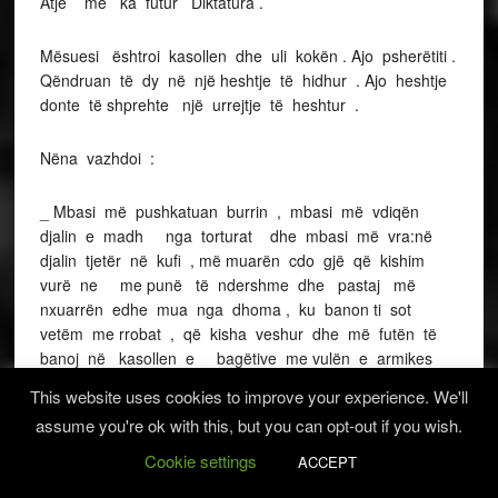
Atje më ka futur Diktatura .
Mësuesi ështroi kasollen dhe uli kokën . Ajo psherëtiti .
Qëndruan të dy në një heshtje të hidhur . Ajo heshtje
donte të shprehte një urrejtje të heshtur .
Nëna vazhdoi :
_ Mbasi më pushkatuan burrin , mbasi më vdiqën
djalin e madh nga torturat dhe mbasi më vra:në
djalin tjetër në kufi , më muarën cdo gjë që kishim
vurë ne me punë të ndershme dhe pastaj më
nxuarrën edhe mua nga dhoma , ku banon ti sot
vetëm me rrobat , që kisha veshur dhe më futën të
banoj në kasollen e bagëtive me vulën e armikes
në kurris
This website uses cookies to improve your experience. We'll
assume you're ok with this, but you can opt-out if you wish.
Mori frymë gjatë dhe shtoi :
Cookie settings
ACCEPT
_ Dhe mbas gjithë këtyre mynxyrave më bënë njeri