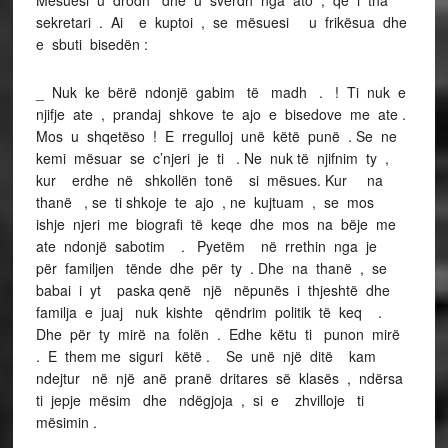
sekretari . Ai e kuptoi , se mësuesi u frikësua dhe
e sbuti bisedën :
_ Nuk ke bërë ndonjë gabim të madh . ! Ti nuk e
njifje ate , prandaj shkove te ajo e bisedove me ate .
Mos u shqetëso ! E rregulloj unë këtë punë . Se ne
kemi mësuar se c’njeri je ti . Ne nuk të njifnim ty ,
kur erdhe në shkollën tonë si mësues. Kur na
thanë , se ti shkoje te ajo , ne kujtuam , se mos
ishje njeri me biografi të keqe dhe mos na bëje me
ate ndonjë sabotim . Pyetëm në rrethin nga je
për familjen tënde dhe për ty . Dhe na thanë , se
babai i yt paska qenë një nëpunës i thjeshtë dhe
familja e juaj nuk kishte qëndrim politik të keq .
Dhe për ty mirë na folën . Edhe këtu ti punon mirë
. E them me siguri këtë . Se unë një ditë kam
ndejtur në një anë pranë dritares së klasës , ndërsa
ti jepje mësim dhe ndëgjoja , si e zhvilloje ti
mësimin .