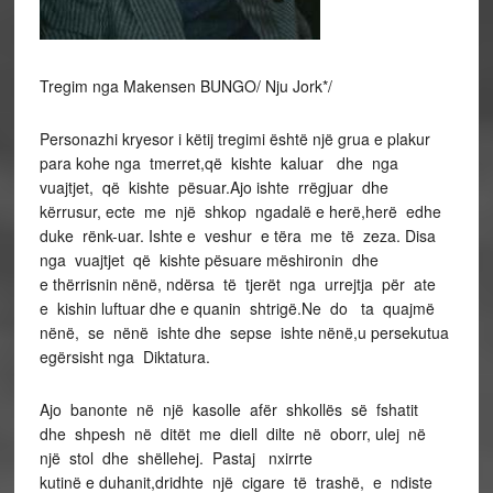
Tregim nga Makensen BUNGO/ Nju Jork*/
Personazhi kryesor i këtij tregimi është një grua e plakur
para kohe nga tmerret,që kishte kaluar dhe nga
vuajtjet, që kishte pësuar.Ajo ishte rrëgjuar dhe
kërrusur, ecte me një shkop ngadalë e herë,herë edhe
duke rënk-uar. Ishte e veshur e tëra me të zeza. Disa
nga vuajtjet që kishte pësuare mëshironin dhe
e thërrisnin nënë, ndërsa të tjerët nga urrejtja për ate
e kishin luftuar dhe e quanin shtrigë.Ne do ta quajmë
nënë, se nënë ishte dhe sepse ishte nënë,u persekutua
egërsisht nga Diktatura.
Ajo banonte në një kasolle afër shkollës së fshatit
dhe shpesh në ditët me diell dilte në oborr, ulej në
një stol dhe shëllehej. Pastaj nxirrte
kutinë e duhanit,dridhte një cigare të trashë, e ndiste