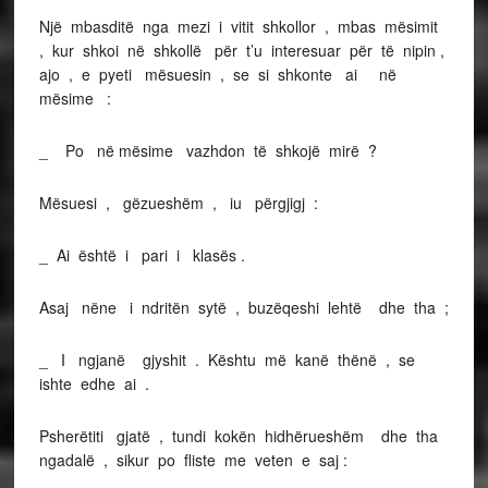
Një mbasditë nga mezi i vitit shkollor , mbas mësimit
, kur shkoi në shkollë për t’u interesuar për të nipin ,
ajo , e pyeti mësuesin , se si shkonte ai në
mësime :
_ Po në mësime vazhdon të shkojë mirë ?
Mësuesi , gëzueshëm , iu përgjigj :
_ Ai është i pari i klasës .
Asaj nëne i ndritën sytë , buzëqeshi lehtë dhe tha ;
_ I ngjanë gjyshit . Kështu më kanë thënë , se
ishte edhe ai .
Psherëtiti gjatë , tundi kokën hidhërueshëm dhe tha
ngadalë , sikur po fliste me veten e saj :