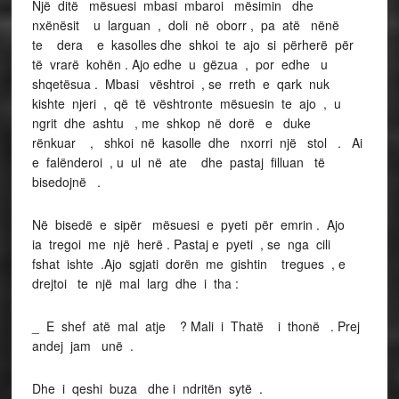
Një ditë mësuesi mbasi mbaroi mësimin dhe
nxënësit u larguan , doli në oborr , pa atë nënë
te dera e kasolles dhe shkoi te ajo si përherë për
të vrarë kohën . Ajo edhe u gëzua , por edhe u
shqetësua . Mbasi vështroi , se rreth e qark nuk
kishte njeri , që të vështronte mësuesin te ajo , u
ngrit dhe ashtu , me shkop në dorë e duke
rënkuar , shkoi në kasolle dhe nxorri një stol . Ai
e falënderoi , u ul në ate dhe pastaj filluan të
bisedojnë .
Në bisedë e sipër mësuesi e pyeti për emrin . Ajo
ia tregoi me një herë . Pastaj e pyeti , se nga cili
fshat ishte .Ajo sgjati dorën me gishtin tregues , e
drejtoi te një mal larg dhe i tha :
_ E shef atë mal atje ? Mali i Thatë i thonë . Prej
andej jam unë .
Dhe i qeshi buza dhe i ndritën sytë .