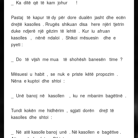
_ Ka ditë që të kam johur !
Pastaj të kapur të dy për dore dualën jasht dhe ecën
drejtë kasolles . Rrugës shikuan disa here njëri tjetrin
duke ndjerë një gëzim të lehtë . Kur iu afruan
kasolles , nënë ndaloi . Shikoi mësuesin dhe e
pyeti :
_ Do të vijsh me mua të shohësh banesën time ?
Mësuesi u habit , se nuk e priste këtë propozim .
Nëna e kuptoi dhe shtoi :
_ Unë banoj në kasollen , ku ne mbanim bagëtinë .
Tundi kokën me hidhërim , sgjati dorën drejt të
kasolles dhe shtoi :
_ Në atë kasolle banoj unë . Në kasollen e bagëtive .