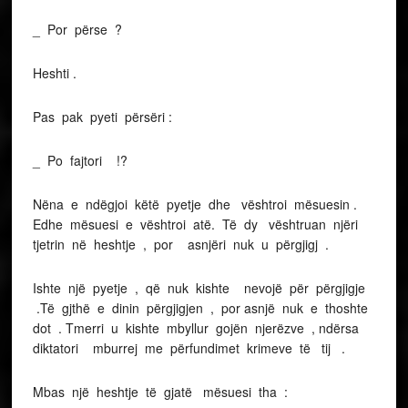
_ Por përse ?
Heshti .
Pas pak pyeti përsëri :
_ Po fajtori !?
Nëna e ndëgjoi këtë pyetje dhe vështroi mësuesin .
Edhe mësuesi e vështroi atë. Të dy vështruan njëri
tjetrin në heshtje , por asnjëri nuk u përgjigj .
Ishte një pyetje , që nuk kishte nevojë për përgjigje
.Të gjthë e dinin përgjigjen , por asnjë nuk e thoshte
dot . Tmerri u kishte mbyllur gojën njerëzve , ndërsa
diktatori mburrej me përfundimet krimeve të tij .
Mbas një heshtje të gjatë mësuesi tha :