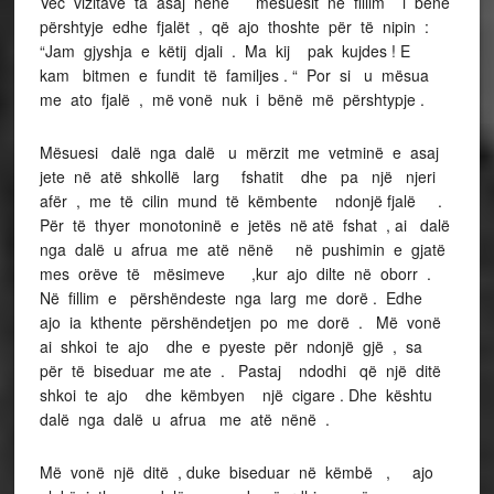
Vec vizitave ta asaj nëne mësuesit në fillim i bënë
përshtyje edhe fjalët , që ajo thoshte për të nipin :
“Jam gjyshja e këtij djali . Ma kij pak kujdes ! E
kam bitmen e fundit të familjes . “ Por si u mësua
me ato fjalë , më vonë nuk i bënë më përshtypje .
Mësuesi dalë nga dalë u mërzit me vetminë e asaj
jete në atë shkollë larg fshatit dhe pa një njeri
afër , me të cilin mund të këmbente ndonjë fjalë .
Për të thyer monotoninë e jetës në atë fshat , ai dalë
nga dalë u afrua me atë nënë në pushimin e gjatë
mes orëve të mësimeve ,kur ajo dilte në oborr .
Në fillim e përshëndeste nga larg me dorë . Edhe
ajo ia kthente përshëndetjen po me dorë . Më vonë
ai shkoi te ajo dhe e pyeste për ndonjë gjë , sa
për të biseduar me ate . Pastaj ndodhi që një ditë
shkoi te ajo dhe këmbyen një cigare . Dhe kështu
dalë nga dalë u afrua me atë nënë .
Më vonë një ditë , duke biseduar në këmbë , ajo