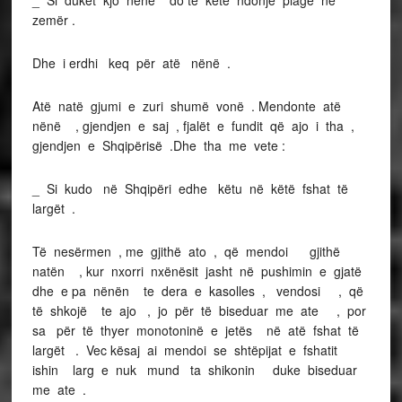
zemër .
Dhe i erdhi keq për atë nënë .
Atë natë gjumi e zuri shumë vonë . Mendonte atë
nënë , gjendjen e saj , fjalët e fundit që ajo i tha ,
gjendjen e Shqipërisë .Dhe tha me vete :
_ Si kudo në Shqipëri edhe këtu në këtë fshat të
largët .
Të nesërmen , me gjithë ato , që mendoi gjithë
natën , kur nxorri nxënësit jasht në pushimin e gjatë
dhe e pa nënën te dera e kasolles , vendosi , që
të shkojë te ajo , jo për të biseduar me ate , por
sa për të thyer monotoninë e jetës në atë fshat të
largët . Vec kësaj ai mendoi se shtëpijat e fshatit
ishin larg e nuk mund ta shikonin duke biseduar
me ate .