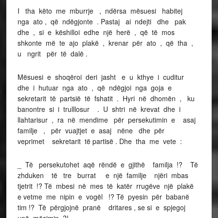
I tha këto me mburrje , ndërsa mësuesi habitej
nga ato , që ndëgjonte . Pastaj ai ndejti dhe pak
dhe , si e këshilloi edhe një herë , që të mos
shkonte më te ajo plakë , krenar për ato , që tha ,
u ngrit për të dalë .
Mësuesi e shoqëroi deri jasht e u kthye i cuditur
dhe i hutuar nga ato , që ndëgjoi nga goja e
sekretarit të partsië të fshatit . Hyri në dhomën , ku
banontre si i trulllosur . U shtri në krevat dhe i
llahtarisur , ra në mendime për persekutimin e asaj
familje , për vuajtjet e asaj nëne dhe për
veprimet sekretarit të partisë . Dhe tha me vete :
_ Të persekutohet aqë rëndë e gjithë familja !? Të
zhduken të tre burrat e një familje njëri mbas
tjetrit !? Të mbesi në mes të katër rrugëve një plakë
e vetme me nipin e vogël !? Të pyesin për babanë
tim !? Të përgjojnë pranë dritares , se si e spjegoj
unë mësimin ?!