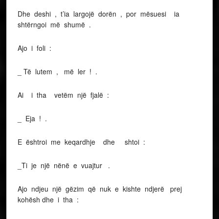
Dhe deshi , t’ia largojë dorën , por mësuesi ia
shtërngoi më shumë .
Ajo i foli :
_ Të lutem , më ler ! .
Ai i tha vetëm një fjalë :
_ Eja ! .
E ështroi me keqardhje dhe shtoi :
_Ti je një nënë e vuajtur .
Ajo ndjeu një gëzim që nuk e kishte ndjerë prej
kohësh dhe i tha :