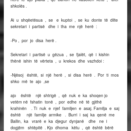
shkolës .
Ai u shqëetësua , se e kuptoi , se ku donte të dilte
sekretari i partisë dhe i tha me një herë :
-Po , por jo disa herë .
Sekretari i partisë u gëzua , se fjalët, që i kishin
thënë ishin të vërteta , u krekos dhe vazhdoi :
-Njësoj është, si një herë , si disa herë . Por ti mos
shko më te ajo ,se
ajo është një shtrigë , që nuk e ka shoqen jo
vetëm në fshatin tonë , por edhe në të gjithë
krahinën . Ti nuk e njef familjen e asaj. Familja e saj
është një familje armike . Burri i saj ka qenë me
Ballin, ka vrarë e ka djegur dynjanë dhe ne i
dogjëm shtëpitë . Kjo dhoma këtu , që është bërë