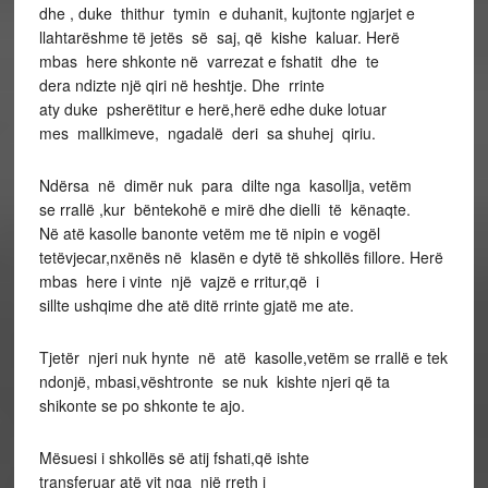
dhe , duke thithur tymin e duhanit, kujtonte ngjarjet e
llahtarëshme të jetës së saj, që kishe kaluar. Herë
mbas here shkonte në varrezat e fshatit dhe te
dera ndizte një qiri në heshtje. Dhe rrinte
aty duke psherëtitur e herë,herë edhe duke lotuar
mes mallkimeve, ngadalë deri sa shuhej qiriu.
Ndërsa në dimër nuk para dilte nga kasollja, vetëm
se rrallë ,kur bëntekohë e mirë dhe dielli të kënaqte.
Në atë kasolle banonte vetëm me të nipin e vogël
tetëvjecar,nxënës në klasën e dytë të shkollës fillore. Herë
mbas here i vinte një vajzë e rritur,që i
sillte ushqime dhe atë ditë rrinte gjatë me ate.
Tjetër njeri nuk hynte në atë kasolle,vetëm se rrallë e tek
ndonjë, mbasi,vështronte se nuk kishte njeri që ta
shikonte se po shkonte te ajo.
Mësuesi i shkollës së atij fshati,që ishte
transferuar atë vit nga një rreth i