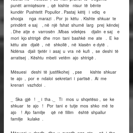
punët armiqësore , që kishte nisur të bënte
kundër Pushtetit Popullor . Pastaj këtij i vdiq e
shoqja nga marazi . Por jo këtu . Kishte shkuar te
prindërit e saj , në një fshat shumë larg prej këndej
. Dhe atje e varrosën .Mbas vdekjes djalin e saj e
mori kjo shtrigë dhe rron tani bashkë me ate . E ke
këtu ate djalë , në shkollë , në klasën e dytë .
Ndërsa djali tjetër i asaj u vra në kufi , se deshi të
arratisej . Kështu mbeti vetëm ajo shtrigë .
Mësuesi deshi të justifikohej , pse kishte shkuar
te ajo , por e ndaloi sekretari i partisë . Ai me
krenari vazhdoi .
_ Ska gjë ! _ i tha ._ Ti mos u shqetëso , se ke
shkuar te ajo ! Por tani e tutje mos shko më te
ajo ! Ajo familje që në fillim është shpallur
familje kulake .
Mësuesi u drodh dhe u sverdh nga ato , që i tha