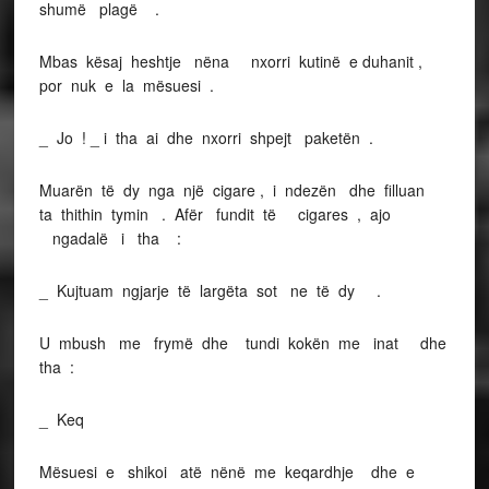
shumë plagë .
Mbas kësaj heshtje nëna nxorri kutinë e duhanit ,
por nuk e la mësuesi .
_ Jo ! _ i tha ai dhe nxorri shpejt paketën .
Muarën të dy nga një cigare , i ndezën dhe filluan
ta thithin tymin . Afër fundit të cigares , ajo
ngadalë i tha :
_ Kujtuam ngjarje të largëta sot ne të dy .
U mbush me frymë dhe tundi kokën me inat dhe
tha :
_ Keq
Mësuesi e shikoi atë nënë me keqardhje dhe e