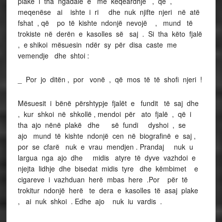
plakë i tha ngadalë e me keqëardhje , që ,
meqenëse ai ishte i ri dhe nuk njifte njeri në atë
fshat , që po të kishte ndonjë nevojë , mund të
trokiste në derën e kasolles së saj . Si tha këto fjalë
, e shikoi mësuesin ndër sy për disa caste me
vemendje dhe shtoi :
_ Por jo ditën , por vonë , që mos të të shofi njeri !
Mësuesit i bënë përshtypje fjalët e fundit të saj dhe
, kur shkoi në shkollë , mendoi për ato fjalë , që i
tha ajo nënë plakë dhe së fundi dyshoi , se
ajo mund të kishte ndonjë cen në biografinë e saj ,
por se cfarë nuk e vrau mendjen . Prandaj nuk u
largua nga ajo dhe midis atyre të dyve vazhdoi e
njejta lidhje dhe bisedat midis tyre dhe këmbimet e
cigareve i vazhduan herë mbas here .Por për të
trokitur ndonjë herë te dera e kasolles të asaj plake
, ai nuk shkoi . Edhe ajo nuk iu vardis .