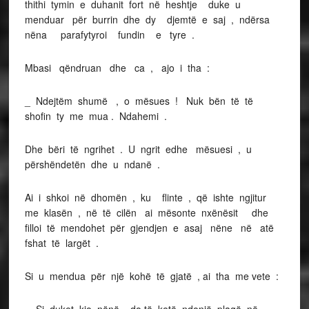
thithi tymin e duhanit fort në heshtje duke u
menduar për burrin dhe dy djemtë e saj , ndërsa
nëna parafytyroi fundin e tyre .
Mbasi qëndruan dhe ca , ajo i tha :
_ Ndejtëm shumë , o mësues ! Nuk bën të të
shofin ty me mua . Ndahemi .
Dhe bëri të ngrihet . U ngrit edhe mësuesi , u
përshëndetën dhe u ndanë .
Ai i shkoi në dhomën , ku flinte , që ishte ngjitur
me klasën , në të cilën ai mësonte nxënësit dhe
filloi të mendohet për gjendjen e asaj nëne në atë
fshat të largët .
Si u mendua për një kohë të gjatë , ai tha me vete :
_ Si duket kjo nënë do të ketë ndonjë plagë në