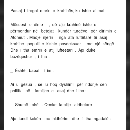
Pastaj i tregoi emrin e krahinës, ku ishte ai mal .
Mësuesi e dinte , që ajo krahinë ishte e
përmendur në betejat kundër turqëve për clirimin e
Atdheut . Madje njerin nga ata luftëtarë të asaj
krahine populli e kishte pavdeksuar me një këngë .
Dhe i tha emrin e atij luftëetari . Ajo duke
buzëqeshur , i tha :
_ Është babai i im .
Ai u gëzua , se iu hoq dyshimi për ndonjë cen
politik në familjen e asaj dhe i tha :
_ Shumë mirë . Qenke familje atdhetare .
Ajo tundi kokën me hidhërim dhe i tha ngadalë :