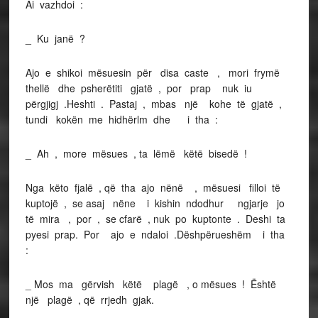
Ai vazhdoi :
_ Ku janë ?
Ajo e shikoi mësuesin për disa caste , mori frymë
thellë dhe psherëtiti gjatë , por prap nuk iu
përgjigj .Heshti . Pastaj , mbas një kohe të gjatë ,
tundi kokën me hidhërlm dhe i tha :
_ Ah , more mësues , ta lëmë këtë bisedë !
Nga këto fjalë , që tha ajo nënë , mësuesi filloi të
kuptojë , se asaj nëne i kishin ndodhur ngjarje jo
të mira , por , se cfarë , nuk po kuptonte . Deshi ta
pyesi prap. Por ajo e ndaloi .Dëshpërueshëm i tha
:
_ Mos ma gërvish këtë plagë , o mësues ! Është
një plagë , që rrjedh gjak.