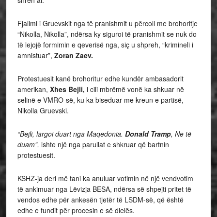
shreh ai.
Fjalimi i Gruevskit nga të pranishmit u përcoll me brohoritje
“Nikolla, Nikolla”, ndërsa ky siguroi të pranishmit se nuk do
të lejojë formimin e qeverisë nga, siç u shpreh, “krimineli i
amnistuar”,
Zoran Zaev.
Protestuesit kanë brohoritur edhe kundër ambasadorit
amerikan,
Xhes Bejli,
i cili mbrëmë vonë ka shkuar në
selinë e VMRO-së, ku ka biseduar me kreun e partisë,
Nikolla Gruevski.
“Bejli, largoi duart nga Maqedonia.
Donald Tramp
, Ne të
duam”,
ishte një nga parullat e shkruar që bartnin
protestuesit.
KSHZ-ja deri më tani ka anuluar votimin në një vendvotim
të ankimuar nga Lëvizja BESA, ndërsa së shpejti pritet të
vendos edhe për ankesën tjetër të LSDM-së, që është
edhe e fundit për procesin e së dielës.