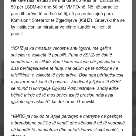
Në këtë rast rezultati në mandate do të ishte I barabartë,
50 për LSDM-në dhe 50 për VMRO-në. Në një paraqitje
para ithtarëve të partisë së tij, që po protestojnë para
Komisionit Shtetëror të Zgjedhjeve (KSHZ), Gruevski tha se
ky institucion ka miratuar vendime kundër vullnetit të
popullit.
“KSHZ-ja ka miratuar vendime anti-ligjore, me qëllim
shkeljen e vullnetit të popullit. Puna e KSHZ-së është
shndërruar në sfilatë. Kemi informacione për përzierjen e
disa përfaqësuesve të huaj, me qëllim që të ndikojnë në
falsifikimin e vullnetit të qytetarëve. Disa nga përfaqësuesit
e pavarur nuk janë të pavarur. Vendimet joligjore të KSHZ-
së mund t’i korrigjojë Gjykata Administrative, andaj edhe
bëjmë thirrje që të mos bëhet asnjë presion ndaj asaj
gjykate nga askush”,
ka deklaruar Gruevski.
“VMRO-ja nuk do të lejojë përzirjen e mëtejmë në çështjet
e brendshme politike të vendit dhe kërkojmë që të veprojnë
në kuadër të mandateve dhe autorizimeve si diplomatë”
, u