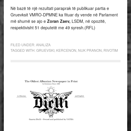
Në bazë të një rezultati paraprak të publikuar partia e
Gruevksit VMRO-DPMNE ka fituar dy vende në Parlament
më shumë se ajo e
Zoran Zaev,
LSDM, në opozitë,
respektivisht 51 deputetë me 49 syresh.(RFL)
FILED UNDER:
ANALIZA
TAGGED WITH:
GRUEVSKI
,
KERCENON
,
NUK PRANON
,
RIVOTIM