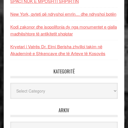
SPAÇI NUK E MPOSHTI SHPIRTIN
New York, qyteti që ndryshoi emrin… dhe ndryshoi botën
Kodi zakonor dhe isopolifonia dy nga monumentet e gjalla
madhështore të antikitetit shqiptar
Kryetari i Vatrës Dr. Elmi Berisha zhvilloi takim në
Akademinë e Shkencave dhe të Arteve të Kosovës
KATEGORITË
Kategoritë
ARKIV
Arkiv