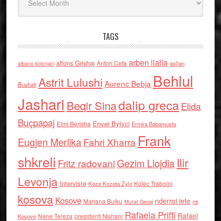
TAGS
arben llalla
alfons Grishaj
Anton Cefa
asllan
albano kolonjari
Behlul
Astrit Lulushi
Aurenc Bebja
Bushati
Jashari
dalip greca
Beqir Sina
Elida
Buçpapaj
Enver Bytyci
Elmi Berisha
Ermira Babamusta
Frank
Eugjen Merlika
Fahri Xharra
shkreli
Ilir
Gezim Llojdia
Fritz radovani
Levonja
Interviste
Kolec Traboini
Keze Kozeta Zylo
kosova
Kosove
nderroi jete
Marjana Bulku
ne
Murat Gecaj
Rafaela Prifti
Rafael
Nene Tereza
Kosove
presidenti Nishani