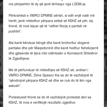
me përjashtim të dy që janë tërhequr nga LSDM-ja.
Përkrahësit e VMRO-DPMNE sërish, si edh enjë natë më
herët, janë mbledhur përpara selisë së KSHZ-së për, siç
thonë, të mos lejuar që të “vidhet fitorja e partisë në
pushtet”.
Ata kanë kënduar këngë dhe kanë brohoritur slogane
partiake dhe për Maqedoninë dhe kanë hedhur fishekzjarrë
dhe gjësende të tjera mbi ndërtesën e Komisionit Shtetëror
të Zgjedhjeve.
Me të përfunduar të mbledhjes së KSHZ-së, anëtari i
VMRO-DPMNE, Dime Spasov tha se do të vazhdojnë të
“qëndrojnë përpara KSHZ-së dhe se nuk do të ikin nga
askush”.
Protestuesit thonë se do të vazhdojnë protestat deri sa
KSHZ, të mos e verifikojë rezultatin zgjedhor.