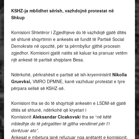
KSHZ-ja mblidhet sërish, vazhdojnë protestat në
Shkup
Komisioni Shtetëror i Zgjedhjeve do të vazhdojë gjatë ditës
së shtunë shqyrtimin e ankesës së fundit të Partisë Social
Demokrate në opozitë, për ta përmbyllur gjithë procesin
zgjedhor. Komisioni gjatë natës së kaluar ka pranuar vetëm
një ankesë të partisë shqiptare Besa.
Ndërkohë, përkrahësit e partisë së ish-kryeministrit
Nikolla
Gruevksi,
VMRO DPMNE, kanë vazhduar protestat e tyre
përpara selisë së KSHZ-së.
Komisioni tha se do të shqyrtojë ankesën e LSDM-së gjatë
ditës së shtunë, ndërkohë që kryetari i
Komisionit
Aleksandar Cicakovsk
i tha se “
në këtë
mbledhje do të përgatiten të gjitha vendimet për t’i
dorëzuar ato”.
Ankesat e mbetura janë refuzuar nga anëtarët e komisionit,