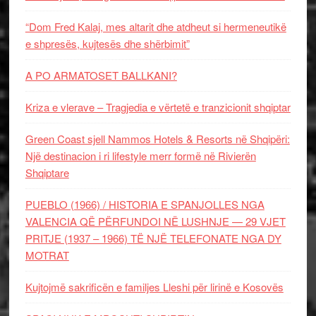
“Dom Fred Kalaj, mes altarit dhe atdheut si hermeneutikë
e shpresës, kujtesës dhe shërbimit”
A PO ARMATOSET BALLKANI?
Kriza e vlerave – Tragjedia e vërtetë e tranzicionit shqiptar
Green Coast sjell Nammos Hotels & Resorts në Shqipëri:
Një destinacion i ri lifestyle merr formë në Rivierën
Shqiptare
PUEBLO (1966) / HISTORIA E SPANJOLLES NGA
VALENCIA QË PËRFUNDOI NË LUSHNJE — 29 VJET
PRITJE (1937 – 1966) TË NJË TELEFONATE NGA DY
MOTRAT
Kujtojmë sakrificën e familjes Lleshi për lirinë e Kosovës