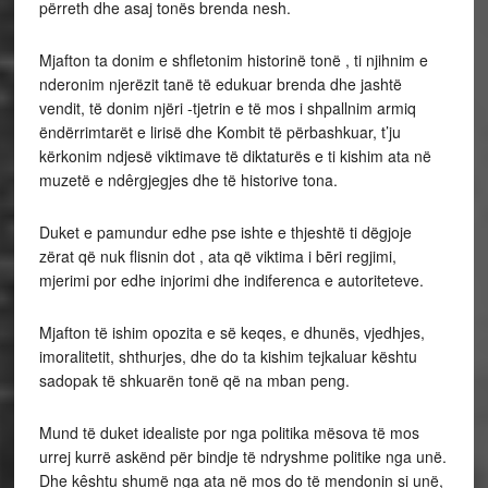
përreth dhe asaj tonës brenda nesh.
Mjafton ta donim e shfletonim historinë tonë , ti njihnim e
nderonim njerëzit tanë të edukuar brenda dhe jashtë
vendit, të donim njëri -tjetrin e të mos i shpallnim armiq
ëndërrimtarët e lirisë dhe Kombit të përbashkuar, t’ju
kërkonim ndjesë viktimave të diktaturës e ti kishim ata në
muzetë e ndêrgjegjes dhe të historive tona.
Duket e pamundur edhe pse ishte e thjeshtë ti dëgjoje
zërat që nuk flisnin dot , ata që viktima i bēri regjimi,
mjerimi por edhe injorimi dhe indiferenca e autoriteteve.
Mjafton të ishim opozita e së keqes, e dhunës, vjedhjes,
imoralitetit, shthurjes, dhe do ta kishim tejkaluar kështu
sadopak të shkuarën tonë që na mban peng.
Mund të duket idealiste por nga politika mësova të mos
urrej kurrë askënd për bindje të ndryshme politike nga unë.
Dhe kêshtu shumë nga ata në mos do të mendonin si unë,