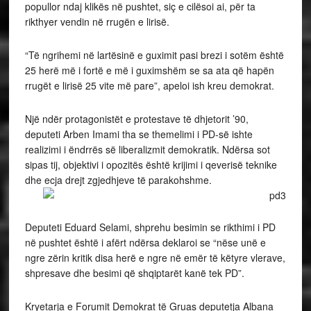
popullor ndaj klikës në pushtet, siç e cilësoi ai, për ta
rikthyer vendin në rrugën e lirisë.
“Të ngrihemi në lartësinë e guximit pasi brezi i sotëm është
25 herë më i fortë e më i guximshëm se sa ata që hapën
rrugët e lirisë 25 vite më pare”, apeloi ish kreu demokrat.
Një ndër protagonistët e protestave të dhjetorit ’90,
deputeti Arben Imami tha se themelimi i PD-së ishte
realizimi i ëndrrës së liberalizmit demokratik. Ndërsa sot
sipas tij, objektivi i opozitës është krijimi i qeverisë teknike
dhe ecja drejt zgjedhjeve të parakohshme.
Deputeti Eduard Selami, shprehu besimin se rikthimi i PD
në pushtet është i afërt ndërsa deklaroi se “nëse unë e
ngre zërin kritik disa herë e ngre në emër të këtyre vlerave,
shpresave dhe besimi që shqiptarët kanë tek PD”.
Kryetarja e Forumit Demokrat të Gruas deputetja Albana