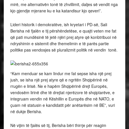
mirë, me alternativën tonë të zhvillimit, daljes së vendit nga
kjo gjendje mjerane ku e ka katandisur kjo qeveri”.
Lideri historik i demokratëve, ish kryetari i PD-së, Sali
Berisha në fjalën e tij përshëndetëse, e quajti veten me fat
që pati mundësinë të jetë njëri prej atyre që konbtribuoi në
ndryshimin e sistemit dhe themelimin e të parës partie
politike pas vendosjes së pluralizmit politik në vendin tonë.
“Kam menduar se kam lindur me fat sepse isha një prej
jush, se isha një prej atyre që e ngritën Shqipërinë në
rrugën e lirisë. Ne e hapëm Shqipërinë drejt Europës,
vendosëm lirinë dhe të drejtat njerëzore të shqiptarëve, e
integruam vendin në Këshillin e Europës dhe në NATO, e
çuam në statusin e kandidatit për anëtarësim në BE”, vuri
në dukje Berisha.
Në vijim të fjalës së tij, Berisha bëri thirrje për reagim