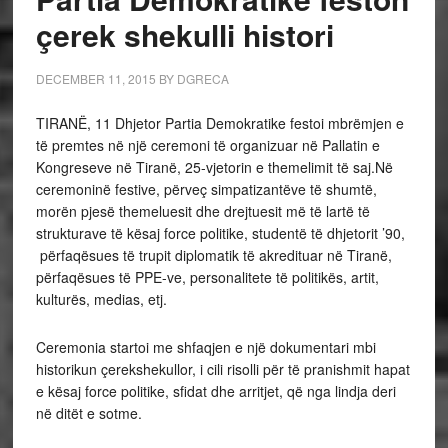
çerek shekulli histori
DECEMBER 11, 2015
BY
DGRECA
TIRANË, 11 Dhjetor Partia Demokratike festoi mbrëmjen e
të premtes në një ceremoni të organizuar në Pallatin e
Kongreseve në Tiranë, 25-vjetorin e themelimit të saj.Në
ceremoninë festive, përveç simpatizantëve të shumtë,
morën pjesë themeluesit dhe drejtuesit më të lartë të
strukturave të kësaj force politike, studentë të dhjetorit ’90,
përfaqësues të trupit diplomatik të akredituar në Tiranë,
përfaqësues të PPE-ve, personalitete të politikës, artit,
kulturës, medias, etj.
Ceremonia startoi me shfaqjen e një dokumentari mbi
historikun çerekshekullor, i cili risolli për të pranishmit hapat
e kësaj force politike, sfidat dhe arritjet, që nga lindja deri
në ditët e sotme.