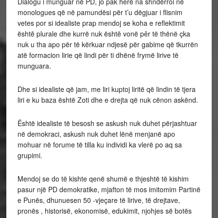
Dialogu i munguar në PD, jo pak herë na shndërroi në
monologues që në pamundësi për t’u dëgjuar i flisnim
vetes por si idealiste prap mendoj se koha e reflektimit
ështē plurale dhe kurrë nuk ështē vonë pêr të thënë çka
nuk u tha apo për të kërkuar ndjesë për gabime që tkurrën
atë formacion lirie që lindi për ti dhënë frymë lirive të
munguara.
Dhe si idealiste që jam, me liri kuptoj liritë që lindin të tjera
liri e ku baza është Zoti dhe e drejta që nuk cënon askënd.
Është idealiste të besosh se askush nuk duhet përjashtuar
në demokraci, askush nuk duhet lënë menjanë apo
mohuar në forume të tilla ku individi ka vlerë po aq sa
grupimi.
Mendoj se do të kishte qenë shumë e thjeshtë të kishim
pasur një PD demokratike, mjafton të mos imitomim Partinë
e Punës, dhunuesen 50 -vjeçare të lirive, të drejtave,
pronës , historisë, ekonomisë, edukimit, njohjes së botës