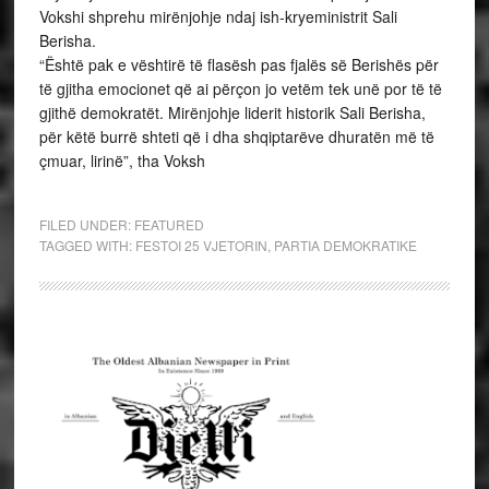
Vokshi shprehu mirënjohje ndaj ish-kryeministrit Sali
Berisha.
“Është pak e vështirë të flasësh pas fjalës së Berishës për
të gjitha emocionet që ai përçon jo vetëm tek unë por të të
gjithë demokratët. Mirënjohje liderit historik Sali Berisha,
për këtë burrë shteti që i dha shqiptarëve dhuratën më të
çmuar, lirinë”, tha Voksh
FILED UNDER:
FEATURED
TAGGED WITH:
FESTOI 25 VJETORIN
,
PARTIA DEMOKRATIKE