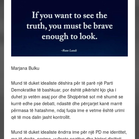
Marjana Bulku
Mund të duket idealiste dëshira pêr të parë një Parti
Demokratike të bashkuar, por është pikërisht kjo çka i
duhet jo vetëm asaj por dhe Shqipërisë sot më shumë se
kurrë edhe pse debati, ndasitë dhe përçarjet kanë marrë
pêrmasa të hatashme, ndaj fuqia ime e vetme êshtë urimi
që të mos dalin jasht kontrollit.
Mund të duket idealiste ëndrra ime për një PD me identitet,
me të drejta, parime, vullnete pozitive dhe histori dinjiteti