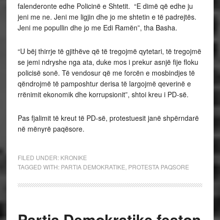
falenderonte edhe Policinë e Shtetit. “E dimë që edhe ju
jeni me ne. Jeni me ligjin dhe jo me shtetin e të padrejtës.
Jeni me popullin dhe jo me Edi Ramën”, tha Basha.
“U bëj thirrje të gjithëve që të tregojmë qytetari, të tregojmë
se jemi ndryshe nga ata, duke mos i prekur asnjë fije floku
policisë sonë. Të vendosur që me forcën e mosbindjes të
qëndrojmë të pamposhtur derisa të largojmë qeverinë e
rrënimit ekonomik dhe korrupsionit”, shtoi kreu i PD-së.
Pas fjalimit të kreut të PD-së, protestuesit janë shpërndarë
në mënyrë paqësore.
FILED UNDER:
KRONIKE
TAGGED WITH:
PARTIA DEMOKRATIKE
,
PROTESTA PAQSORE
Partia Demokratike feston