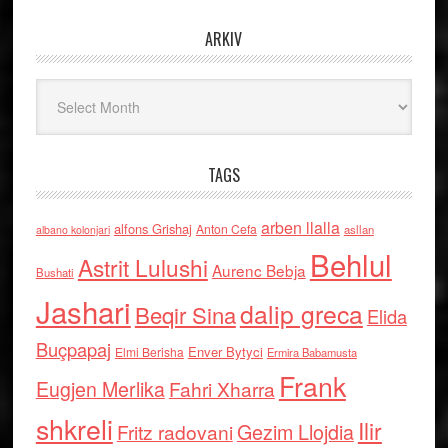
ARKIV
Arkiv
TAGS
arben llalla
alfons Grishaj
Anton Cefa
asllan
albano kolonjari
Behlul
Astrit Lulushi
Aurenc Bebja
Bushati
Jashari
dalip greca
Beqir Sina
Elida
Buçpapaj
Enver Bytyci
Elmi Berisha
Ermira Babamusta
Frank
Eugjen Merlika
Fahri Xharra
shkreli
Ilir
Gezim Llojdia
Fritz radovani