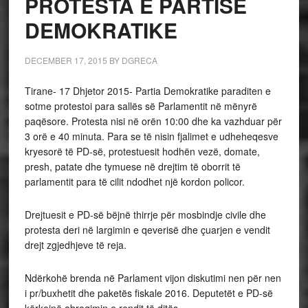
PROTESTA E PARTISE
DEMOKRATIKE
DECEMBER 17, 2015
BY
DGRECA
Tirane- 17 Dhjetor 2015- Partia Demokratike paraditen e
sotme protestoi para sallës së Parlamentit në mënyrë
paqësore. Protesta nisi në orën 10:00 dhe ka vazhduar për
3 orë e 40 minuta. Para se të nisin fjalimet e udheheqesve
kryesorë të PD-së, protestuesit hodhën vezë, domate,
presh, patate dhe tymuese në drejtim të oborrit të
parlamentit para të cilit ndodhet një kordon policor.
Drejtuesit e PD-së bëjnë thirrje për mosbindje civile dhe
protesta deri në largimin e qeverisë dhe çuarjen e vendit
drejt zgjedhjeve të reja.
Ndërkohë brenda në Parlament vijon diskutimi nen për nen
i pr/buxhetit dhe paketës fiskale 2016. Deputetët e PD-së