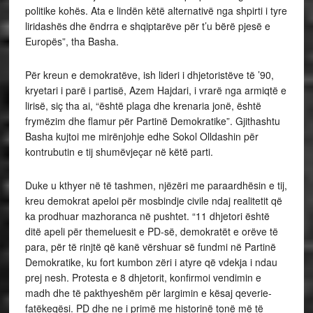
politike kohës. Ata e lindën këtë alternativë nga shpirti i tyre
liridashës dhe ëndrra e shqiptarëve për t’u bërë pjesë e
Europës”, tha Basha.
Për kreun e demokratëve, ish lideri i dhjetoristëve të ’90,
kryetari i parë i partisë, Azem Hajdari, i vrarë nga armiqtë e
lirisë, siç tha ai, “është plaga dhe krenaria jonë, është
frymëzim dhe flamur për Partinë Demokratike”. Gjithashtu
Basha kujtoi me mirënjohje edhe Sokol Olldashin për
kontrubutin e tij shumëvjeçar në këtë parti.
Duke u kthyer në të tashmen, njëzëri me paraardhësin e tij,
kreu demokrat apeloi për mosbindje civile ndaj realitetit që
ka prodhuar mazhoranca në pushtet. “11 dhjetori është
ditë apeli për themeluesit e PD-së, demokratët e orëve të
para, për të rinjtë që kanë vërshuar së fundmi në Partinë
Demokratike, ku fort kumbon zëri i atyre që vdekja i ndau
prej nesh. Protesta e 8 dhjetorit, konfirmoi vendimin e
madh dhe të pakthyeshëm për largimin e kësaj qeverie-
fatëkeqësi. PD dhe ne i primë me historinë tonë më të