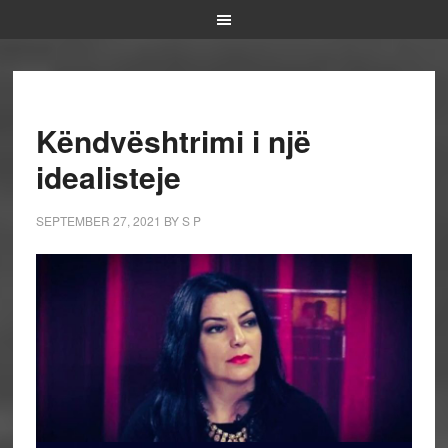
Këndvështrimi i një
idealisteje
SEPTEMBER 27, 2021
BY
S P