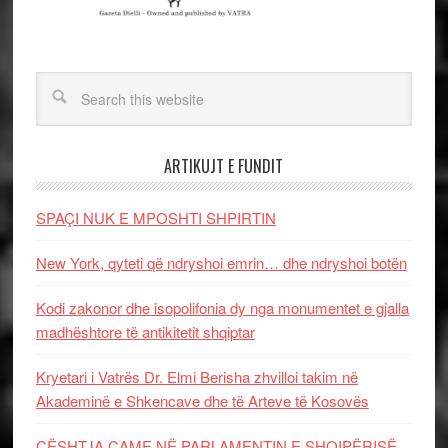
ARTIKUJT E FUNDIT
SPAÇI NUK E MPOSHTI SHPIRTIN
New York, qyteti që ndryshoi emrin… dhe ndryshoi botën
Kodi zakonor dhe isopolifonia dy nga monumentet e gjalla
madhështore të antikitetit shqiptar
Kryetari i Vatrës Dr. Elmi Berisha zhvilloi takim në
Akademinë e Shkencave dhe të Arteve të Kosovës
ÇËSHTJA ÇAME NË PARLAMENTIN E SHQIPËRISË