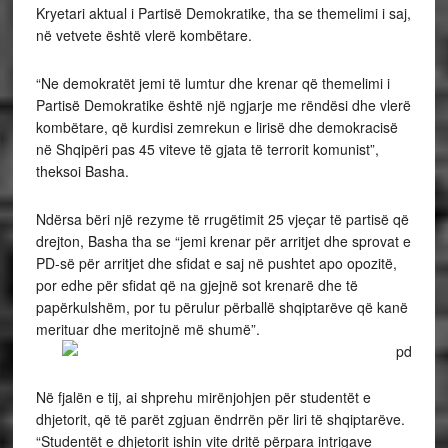
Kryetari aktual i Partisë Demokratike, tha se themelimi i saj,
në vetvete është vlerë kombëtare.
“Ne demokratët jemi të lumtur dhe krenar që themelimi i
Partisë Demokratike është një ngjarje me rëndësi dhe vlerë
kombëtare, që kurdisi zemrekun e lirisë dhe demokracisë
në Shqipëri pas 45 viteve të gjata të terrorit komunist”,
theksoi Basha.
Ndërsa bëri një rezyme të rrugëtimit 25 vjeçar të partisë që
drejton, Basha tha se “jemi krenar për arritjet dhe sprovat e
PD-së për arritjet dhe sfidat e saj në pushtet apo opozitë,
por edhe për sfidat që na gjejnë sot krenarë dhe të
papërkulshëm, por tu përulur përballë shqiptarëve që kanë
merituar dhe meritojnë më shumë”.
Në fjalën e tij, ai shprehu mirënjohjen për studentët e
dhjetorit, që të parët zgjuan ëndrrën për liri të shqiptarëve.
“Studentët e dhjetorit ishin vite dritë përpara intrigave