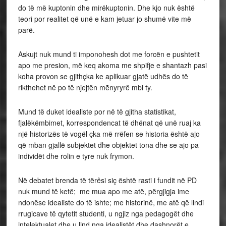
do të më kuptonin dhe mirëkuptonin. Dhe kjo nuk është
teori por realitet që unë e kam jetuar jo shumë vite më
parë.
Askujt nuk mund ti imponohesh dot me forcën e pushtetit
apo me presion, më keq akoma me shpifje e shantazh pasi
koha provon se gjithçka ke aplikuar gjatë udhës do të
rikthehet në po të njejtën mēnyryrë mbi ty.
Mund të duket idealiste por në të gjitha statistikat,
fjalëkëmbimet, korrespondencat të dhënat që unë ruaj ka
një historizës të vogël çka më rrëfen se historia është ajo
që mban gjallë subjektet dhe objektet tona dhe se ajo pa
individët dhe rolin e tyre nuk frymon.
Në debatet brenda të tërêsi siç është rasti i fundit në PD
nuk mund të ketë; me mua apo me atë, përgjigja ime
ndonëse idealiste do të ishte; me historinë, me atë që lindi
rrugicave të qytetit studenti, u ngjiz nga pedagogët dhe
intelektualet dhe u lind nga idealistët dhe dashnorët e