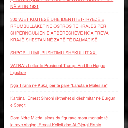
NË VITIN 1921
300 VJET KUJTESË DHE IDENTITET-TRYEZË E
RRUMBULLAKËT NË OSTROS TË KRAJËS PËR
SHPËRNGULJEN E ARBËRESHËVE NGA TREVA
KRAJË-SHESTAN NË ZARË TË DALMACISË
SHPOPULLIMI, PUSHTIMI I SHEKULLIT XXI
VATRA’s Letter to President Trump: End the Hague
Injustice
Nga Tirana në Kukaj për të parë “Lahuta e Malësisë”
Kardinali Ernest Simoni rikthehet si dëshmitar në Burgun
e Spaçit
Dom Ndre Mjeda, sipas dy figurave monumentale të
letrave shqipe, Ernest Koliqit dhe At Gjergj Fishta