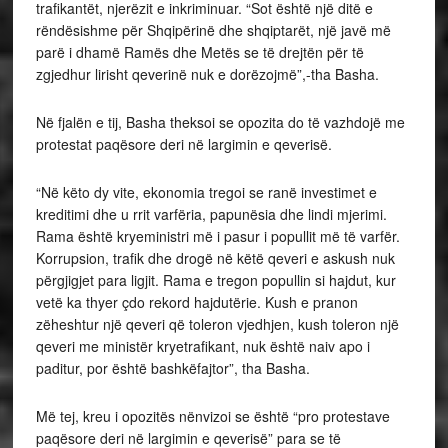
trafikantët, njerëzit e inkriminuar. “Sot është një ditë e
rëndësishme për Shqipërinë dhe shqiptarët, një javë më
parë i dhamë Ramës dhe Metës se të drejtën për të
zgjedhur lirisht qeverinë nuk e dorëzojmë”,-tha Basha.
Në fjalën e tij, Basha theksoi se opozita do të vazhdojë me
protestat paqësore deri në largimin e qeverisë.
“Në këto dy vite, ekonomia tregoi se ranë investimet e
kreditimi dhe u rrit varfëria, papunësia dhe lindi mjerimi.
Rama është kryeministri më i pasur i popullit më të varfër.
Korrupsion, trafik dhe drogë në këtë qeveri e askush nuk
përgjigjet para ligjit. Rama e tregon popullin si hajdut, kur
vetë ka thyer çdo rekord hajdutërie. Kush e pranon
zëheshtur një qeveri që toleron vjedhjen, kush toleron një
qeveri me ministër kryetrafikant, nuk është naiv apo i
paditur, por është bashkëfajtor”, tha Basha.
Më tej, kreu i opozitës nënvizoi se është “pro protestave
paqësore deri në largimin e qeverisë” para se të