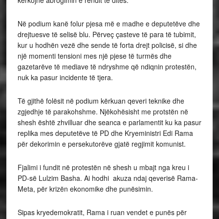
kërkojnë abrogimin e rendit të ditës.
Në podium kanë folur pjesa më e madhe e deputetëve dhe
drejtuesve të selisë blu. Përveç çasteve të para të tubimit,
kur u hodhën vezë dhe sende të forta drejt policisë, si dhe
një momenti tensioni mes një pjese të turmës dhe
gazetarëve të mediave të ndryshme që ndiqnin protestën,
nuk ka pasur incidente të tjera.
Të gjithë folësit në podium kërkuan qeveri teknike dhe
zgjedhje të parakohshme. Njëkohësisht me protstën në
shesh është zhvilluar dhe seanca e parlamentit ku ka pasur
replika mes deputetëve të PD dhe Kryeministri Edi Rama
për dekorimin e persekutorëve gjatë regjimit komunist.
Fjalimi i fundit në protestën në shesh u mbajt nga kreu i
PD-së Lulzim Basha. Ai hodhi akuza ndaj qeverisë Rama-
Meta, për krizën ekonomike dhe punësimin.
Sipas kryedemokratit, Rama i ruan vendet e punës për