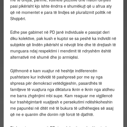
pasi pikërisht kjo ishte ëndrra e shumëkujt që u afrua aty
që në momentet e para të lindjes së pluralizmit politik në
Shqipëri.
Edhe pse gabimet në PD janë individuale e pasojat deri
diku kolektive, pak kush e kuptoi se sa peshë ka individii në
subjekte që lindën pikërisht si nëvojë lirie dhe të drejtash të
munguara ndaj respektimi i mendimit të ndryshëm është
alternativë më shumë dhe jo armiqësi.
Gjithmonë e kam vuajtur në heshtje indiferencën
pushtetare kur individë të pashpresë por me sy nga
shpresa për demokraci vetëdigjeshin, pasardhës të
familjeve të vuajtura nga diktatura iknin e iknin nga atdheu
me barra zhgënjimi mbi supe. Kam reaguar me vigjilencë
kur trashëgimtarë vuajtjesh e persekutimi ndëshkoheshin
me papunësi në ditët më të bukura të udhëheqjes së asaj
që ne e quanim dhe donim një forcë të djathtë.