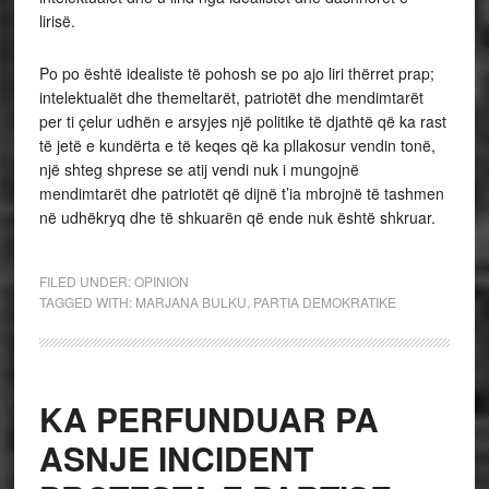
lirisë.
Po po është idealiste të pohosh se po ajo liri thërret prap;
intelektualët dhe themeltarët, patriotët dhe mendimtarët
per ti çelur udhën e arsyjes një politike të djathtë që ka rast
të jetë e kundërta e të keqes që ka pllakosur vendin tonë,
një shteg shprese se atij vendi nuk i mungojnë
mendimtarët dhe patriotët që dijnë t’ia mbrojnë të tashmen
në udhëkryq dhe të shkuarën që ende nuk është shkruar.
FILED UNDER:
OPINION
TAGGED WITH:
MARJANA BULKU
,
PARTIA DEMOKRATIKE
KA PERFUNDUAR PA
ASNJE INCIDENT