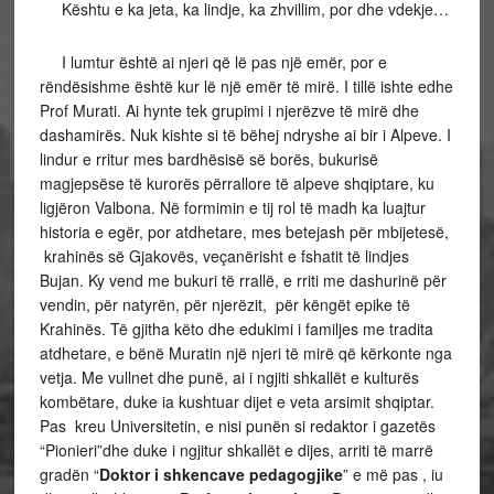
Kështu e ka jeta, ka lindje, ka zhvillim, por dhe vdekje…
I lumtur është ai njeri që lë pas një emër, por e
rëndësishme është kur lë një emër të mirë. I tillë ishte edhe
Prof Murati. Ai hynte tek grupimi i njerëzve të mirë dhe
dashamirës. Nuk kishte si të bëhej ndryshe ai bir i Alpeve. I
lindur e rritur mes bardhësisë së borës, bukurisë
magjepsëse të kurorës përrallore të alpeve shqiptare, ku
ligjëron Valbona. Në formimin e tij rol të madh ka luajtur
historia e egër, por atdhetare, mes betejash për mbijetesë,
krahinës së Gjakovës, veçanërisht e fshatit të lindjes
Bujan. Ky vend me bukuri të rrallë, e rriti me dashurinë për
vendin, për natyrën, për njerëzit, për këngët epike të
Krahinës. Të gjitha këto dhe edukimi i familjes me tradita
atdhetare, e bënë Muratin një njeri të mirë që kërkonte nga
vetja. Me vullnet dhe punë, ai i ngjiti shkallët e kulturës
kombëtare, duke ia kushtuar dijet e veta arsimit shqiptar.
Pas kreu Universitetin, e nisi punën si redaktor i gazetës
“Pionieri”dhe duke i ngjitur shkallët e dijes, arriti të marrë
gradën “
Doktor i shkencave pedagogjike
” e më pas , iu