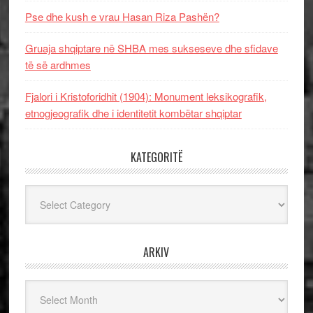
Pse dhe kush e vrau Hasan Riza Pashën?
Gruaja shqiptare në SHBA mes sukseseve dhe sfidave
të së ardhmes
Fjalori i Kristoforidhit (1904): Monument leksikografik,
etnogjeografik dhe i identitetit kombëtar shqiptar
KATEGORITË
Kategoritë
ARKIV
Arkiv