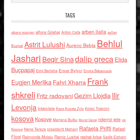
TAGS
arben llalla
alfons Grishaj
Anton Cefa
asllan
albano kolonjari
Behlul
Astrit Lulushi
Aurenc Bebja
Bushati
Jashari
dalip greca
Beqir Sina
Elida
Buçpapaj
Enver Bytyci
Elmi Berisha
Ermira Babamusta
Frank
Eugjen Merlika
Fahri Xharra
shkreli
Ilir
Gezim Llojdia
Fritz radovani
Levonja
Interviste
Kolec Traboini
Keze Kozeta Zylo
kosova
Kosove
nderroi jete
Marjana Bulku
ne
Murat Gecaj
Rafaela Prifti
Rafael
Nene Tereza
Kosove
presidenti Nishani
Floqi
Raimonda Moisiu
Ramiz Lushaj
reshat kripa
Sadik Elshani