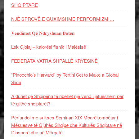
SHQIPTARE
NJË SPROVË E GUXIMSHME PERFORMIZMI…
𝐕𝐞𝐧𝐝𝐢𝐦𝐞𝐭 𝐐𝐞̈ 𝐍𝐝𝐫𝐲𝐬𝐡𝐮𝐚𝐧 𝐁𝐨𝐭𝐞̈𝐧
Lek Gjolaj – kalorësi fisnik i Malësisë
FEDERATA VATRA SHPALLË KRYESINË
“Pinocchio’s Harvard” by Tertini Set to Make a Global
Slice
A duhet që Shqipëria të ribëhet një vend i jetueshëm për
të gjithë shqiptarët?
Përfundoi me sukses Seminari XIX Mbarëkombëtar i
Mësuesve të Gjuhës Shqipe dhe Kulturës Shqiptare në
Diasporë dhe në Mërgatë