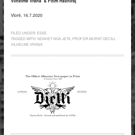
Vilhelme Vrana & Fitim Haxhiraj
Vlorë, 16.7.2020
FILED UNDER:
ESSE
TAGGED WITH:
NDAHET NGA JETA
,
PROF.DR.MURAT GECAJ
,
VILHELME VRANA