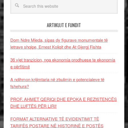
ARTIKUJT E FUNDIT
Dom Ndre Mjeda, sipas dy figurave monumentale të
letrave shqipe, Ernest Koliqit dhe At Gjergj Fishta
36 vjet tranzicion, nga ekonomia prodhuese te ekonomia
e përfitimit
A ndihmon krijimtaria në zbulimin e potencialeve të
fshehura?
PROF. AHMET QERIQI DHE EPOKA E REZISTENCЁS
DHE LUFTЁS PЁR LIRI!
FORMAT ALTERNATIVE TË EVIDENTIMIT TË
TARIFËS POSTARE NË HISTORINË E POSTËS