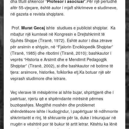
dha titulli shkencor “
Profesor i asociuar
”.Për një periudhë
afër 55-vjeçare, është autor i mjaft shkrimeve e studimeve,
në gazeta e revista shqiptare.
Prof.
Murat Gecaj
ishte studiues e publicist shqiptar. Ka
mbajtur një kumtesë në Kongresin e Drejtshkrimit të
Gjuhës Shqipe (Tiranë, 1972). Eshtë autor i disa zërave
për arsimin e shtypin, në “Fjalorin Enciklopedik Shqiptar”
(Tiranë, 1985) dhe ribotimi (Tiranë, 2010); bashkautor i
veprës “Historia e Arsimit dhe e Mendimit Pedagogjik
Shqiptar” (Tiranë, 2002), si dhe bashkautor në botime të
tjera: arsimore, historike, folklorike etj.Ka botuar një sër
veprash studimore dhe letrare.
Veç vlerave të mësipërme ai ishte bujar, shpirtgjerë dhe i
paërtuar, njeriu që e shpërndante mirësinë përmes
buzëqeshjes. Megjithë moshën dhe problemet
shëndetësore ishte i kudogjndur, i papërtguar të ndihmonte
shkrimtarët e rinj, të shkruante për ta, duke i inkurajuar në
rrugën e vështirë por të bukur të artit letrar. Kështu ka lënë