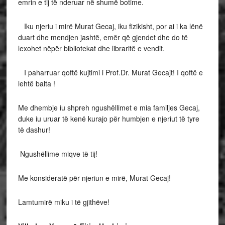
emrin e tij të nderuar në shumë botime.
Iku njeriu i mirë Murat Gecaj, iku fizikisht, por ai i ka lënë
duart dhe mendjen jashtë, emër që gjendet dhe do të
lexohet nëpër bibliotekat dhe libraritë e vendit.
I paharruar qoftë kujtimi i Prof.Dr. Murat Gecajt! I qoftë e
lehtë balta !
Me dhembje iu shpreh ngushëllimet e mia familjes Gecaj,
duke iu uruar të kenë kurajo për humbjen e njeriut të tyre
të dashur!
Ngushëllime miqve të tij!
Me konsideratë për njeriun e mirë, Murat Gecaj!
Lamtumirë miku i të gjithëve!