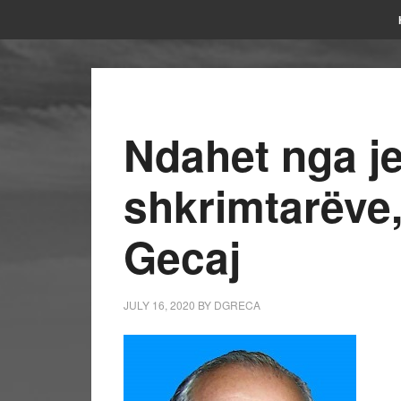
Ndahet nga je
shkrimtarëve,
Gecaj
JULY 16, 2020
BY
DGRECA