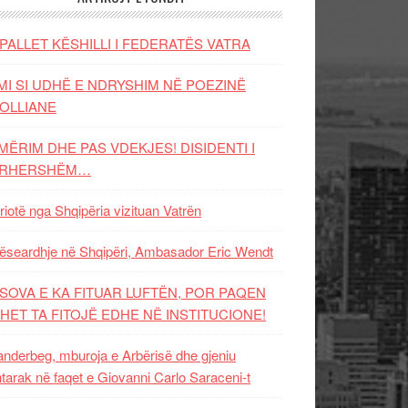
PALLET KËSHILLI I FEDERATËS VATRA
MI SI UDHË E NDRYSHIM NË POEZINË
OLLIANE
MËRIM DHE PAS VDEKJES! DISIDENTI I
ËRHERSHËM…
riotë nga Shqipëria vizituan Vatrën
ëseardhje në Shqipëri, Ambasador Eric Wendt
SOVA E KA FITUAR LUFTËN, POR PAQEN
HET TA FITOJË EDHE NË INSTITUCIONE!
nderbeg, mburoja e Arbërisë dhe gjeniu
tarak në faqet e Giovanni Carlo Saraceni-t