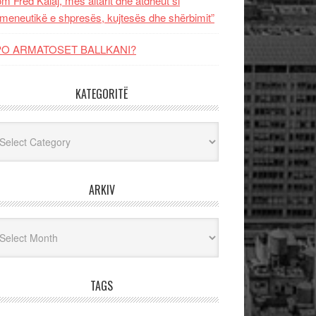
m Fred Kalaj, mes altarit dhe atdheut si
meneutikë e shpresës, kujtesës dhe shërbimit”
PO ARMATOSET BALLKANI?
KATEGORITË
egoritë
ARKIV
iv
TAGS