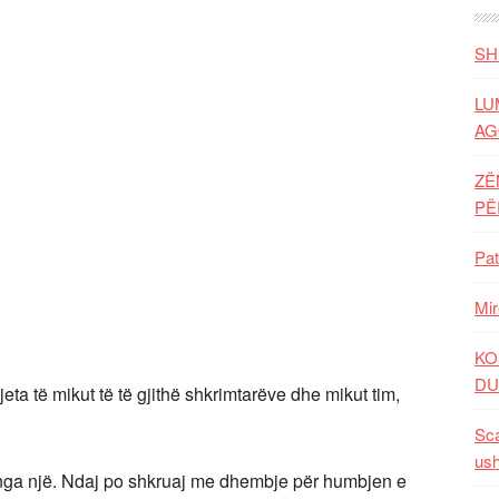
SH
LU
AG
ZË
P
Pat
Mir
KO
DU
 të mikut të të gjithë shkrimtarëve dhe mikut tim,
Sca
ush
 nga një. Ndaj po shkruaj me dhembje për humbjen e