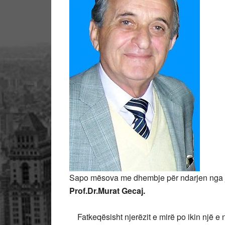
Sapo mësova me dhembje për ndarjen nga jeta
Prof.Dr.Murat Gecaj.
Fatkeqësisht njerëzit e mirë po ikin një e