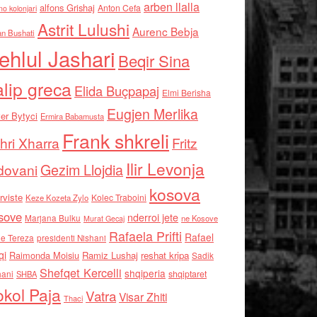
arben llalla
alfons Grishaj
Anton Cefa
no kolonjari
Astrit Lulushi
Aurenc Bebja
an Bushati
ehlul Jashari
Beqir Sina
alip greca
Elida Buçpapaj
Elmi Berisha
Eugjen Merlika
er Bytyci
Ermira Babamusta
Frank shkreli
hri Xharra
Fritz
Ilir Levonja
Gezim Llojdia
dovani
kosova
rviste
Kolec Traboini
Keze Kozeta Zylo
sove
nderroi jete
Marjana Bulku
ne Kosove
Murat Gecaj
Rafaela Prifti
Rafael
e Tereza
presidenti Nishani
qi
Raimonda Moisiu
Ramiz Lushaj
reshat kripa
Sadik
Shefqet Kercelli
shqiperia
hani
shqiptaret
SHBA
kol Paja
Vatra
Visar Zhiti
Thaci