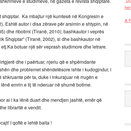
“Do
t shkrimeve e studimeve, në gazeta e revista shqiptare.
her
st shqiptar. Ka mbajtur një kumtesë në Kongresin e
A 
). Eshtë autor i disa zërave për arsimin e shtypin, në
85) dhe ribotimi (Tiranë, 2010); bashkautor i veprës
ik Shqiptar” (Tiranë, 2002), si dhe bashkautor në
ke etj.Ka botuar një sër veprash studimore dhe letrare.
Kat
irtgjerë dhe i paërtuar, njeriu që e shpërndante
hën dhe problemet shëndetësore ishte i kudogjndur, i
ë shkruante për ta, duke i inkurajuar në rrugën e
ka lënë emrin e tij të nderuar në shumë botime.
Ark
 por ai i ka lënë duart dhe mendjen jashtë, emër që
he libraritë e vendit.
jt! I qoftë e lehtë balta !