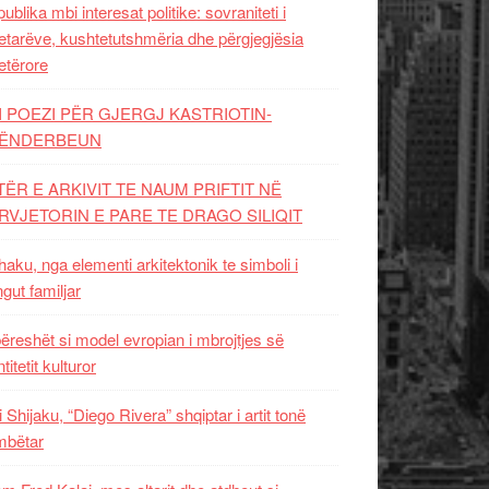
ublika mbi interesat politike: sovraniteti i
etarëve, kushtetutshmëria dhe përgjegjësia
etërore
I POEZI PËR GJERGJ KASTRIOTIN-
ËNDERBEUN
TËR E ARKIVIT TE NAUM PRIFTIT NË
RVJETORIN E PARE TE DRAGO SILIQIT
aku, nga elementi arkitektonik te simboli i
ngut familjar
ëreshët si model evropian i mbrojtjes së
titetit kulturor
i Shijaku, “Diego Rivera” shqiptar i artit tonë
mbëtar