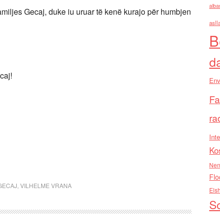
alba
miljes Gecaj, duke iu uruar të kenë kurajo për humbjen
asll
B
d
caj!
Env
Fa
ra
Inte
Ko
Nen
Flo
GECAJ
,
VILHELME VRANA
Els
So