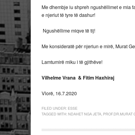
Me dhembje iu shpreh ngushëllimet e mia fa
e njeriut të tyre të dashur!
Ngushëllime miqve të tij!
Me konsideratë për njeriun e mirë, Murat Ge
Lamtumirë miku i të gjithëve!
Vilhelme Vrana & Fitim Haxhiraj
Vlorë, 16.7.2020
FILED UNDER:
ESSE
TAGGED WITH:
NDAHET NGA JETA
,
PROF.DR.MURAT 