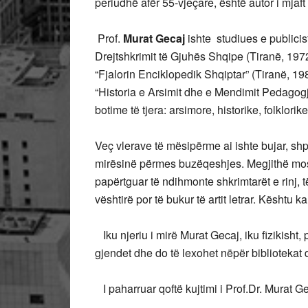
periudhë afër 55-vjeçare, është autor i mjaf
Prof.
Murat Gecaj
ishte studiues e publici
Drejtshkrimit të Gjuhës Shqipe (Tiranë, 1972
“Fjalorin Enciklopedik Shqiptar” (Tiranë, 19
“Historia e Arsimit dhe e Mendimit Pedagogj
botime të tjera: arsimore, historike, folklori
Veç vlerave të mësipërme ai ishte bujar, shp
mirësinë përmes buzëqeshjes. Megjithë mos
papërtguar të ndihmonte shkrimtarët e rinj, t
vështirë por të bukur të artit letrar. Kështu 
Iku njeriu i mirë Murat Gecaj, iku fizikisht,
gjendet dhe do të lexohet nëpër bibliotekat d
I paharruar qoftë kujtimi i Prof.Dr. Murat Geca