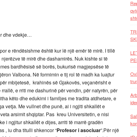
Rep
qyt
sht
TR
por dhe vdekje…
SK
or e rëndësishme është kur lë një emër të mirë. I tillë
LE
 i njerëzve të mirë dhe dashamirës. Nuk kishte si të
PE
itur mes bardhësisë së borës, bukurisë magjepsëse të
Oxh
gjëron Valbona. Në formimin e tij rol të madh ka luajtur
tru
h për mbijetesë, krahinës së Gjakovës, veçanërisht e
 rrallë, e rriti me dashurinë për vendin, për natyrën, për
Arb
itha këto dhe edukimi i familjes me tradita atdhetare, e
iden
 vetja. Me vullnet dhe punë, ai i ngjiti shkallët e
veta arsimit shqiptar. Pas kreu Universitetin, e nisi
Sal
 i ngjitur shkallët e dijes, arriti të marrë gradën
ko
s , iu dha titulli shkencor “
Profesor i asociuar
”.Për një