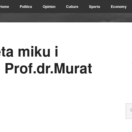
Home
Politics
Opinion
Culture
Sports
Economy
ta miku i
 Prof.dr.Murat