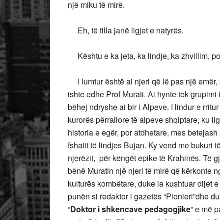
një miku të mirë.
Eh, të tilla janë ligjet e natyrës.
Kështu e ka jeta, ka lindje, ka zhvillim, 
I lumtur është ai njeri që lë pas një emër, p
ishte edhe Prof Murati. Ai hynte tek grupimi
bëhej ndryshe ai bir i Alpeve. I lindur e rr
kurorës përrallore të alpeve shqiptare, ku li
historia e egër, por atdhetare, mes betejas
fshatit të lindjes Bujan. Ky vend me bukuri të
njerëzit, për këngët epike të Krahinës. Të gj
bënë Muratin një njeri të mirë që kërkonte nga
kulturës kombëtare, duke ia kushtuar dijet e 
punën si redaktor i gazetës “Pionieri”dhe duke
“
Doktor i shkencave pedagogjike
” e më pa