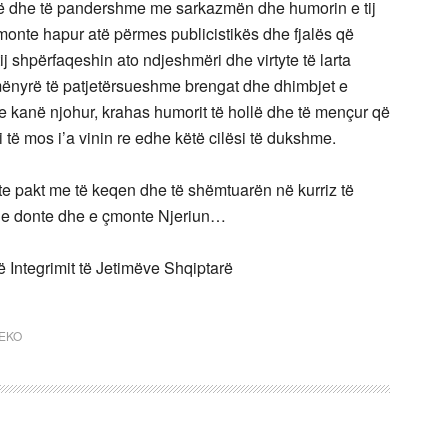
stë dhe të pandershme me sarkazmën dhe humorin e tij
emonte hapur atë përmes publicistikës dhe fjalës që
j shpërfaqeshin ato ndjeshmëri dhe virtyte të larta
 mënyrë të patjetërsueshme brengat dhe dhimbjet e
 e kanë njohur, krahas humorit të hollë dhe të mençur që
i të mos i’a vinin re edhe këtë cilësi të dukshme.
e pakt me të keqen dhe të shëmtuarën në kurriz të
 Ai e donte dhe e çmonte Njeriun…
të Integrimit të Jetimëve Shqiptarë
EKO