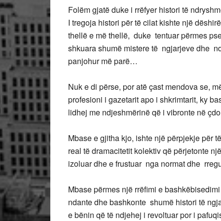
Folëm gjatë duke i rrëfyer histori të ndry
I tregoja histori për të cilat kishte një dës
thellë e më thellë, duke tentuar përmes ps
shkuara shumë mistere të ngjarjeve dhe ndo
panjohur më parë…
Nuk e di përse, por atë çast mendova se, më
profesioni i gazetarit apo i shkrimtarit, ky
lidhej me ndjeshmërinë që i vibronte në çdo 
Mbase e gjitha kjo, ishte një përpjekje për t
real të dramacitetit kolektiv që përjetonte 
izoluar dhe e frustuar nga normat dhe rregull
Mbase përmes një rrëfimi e bashkëbisedimi d
ndante dhe bashkonte shumë histori të ngjas
e bënin që të ndjehej i revoltuar por i pafuq