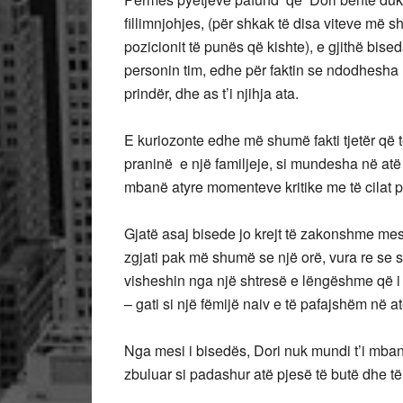
fillimnjohjes, (për shkak të disa viteve më s
pozicionit të punës që kishte), e gjithë bis
personin tim, edhe për faktin se ndodhesha n
prindër, dhe as t’i njihja ata.
E kuriozonte edhe më shumë fakti tjetër që t
praninë e një familjeje, si mundesha në atë 
mbanë atyre momenteve kritike me të cilat 
Gjatë asaj bisede jo krejt të zakonshme mes
zgjati pak më shumë se një orë, vura re se sy
visheshin nga një shtresë e lëngëshme që i
– gati si një fëmijë naiv e të pafajshëm në a
Nga mesi i bisedës, Dori nuk mundi t’i mba
zbuluar si padashur atë pjesë të butë dhe t