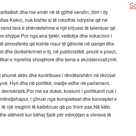
So
rtistësh dhe me emër në të gjithë vendin, (biri i dy
nfise Keko), nuk kishte si të ndodhte ndryshe që në
nte vend fara e shëndetshme e një krijuesi të talentuar që
ve shqipe.Por nga ana tjetër, vetëdija dhe vokacioni i
të atmosferës që kishte nisur të gëlonte në qarqet dhe
t dhe dorëshkrimet e tij, në publicistikë, prozë e poezi,
kat e mprehta shoqërore dhe tema e ekzistencializmit.
st shumë aktiv dhe kontribues i rëndësishëm në lëvizjet
ynë. Hyri dhe në politikë, madje edhe në parlament,
e demokratik.Por me sa duket, kostumi i politikanit nuk i
i mëndjehapur, i çliruar nga komplekset dhe konceptet e
të një rregjimi të kalbëzuar që po linim pas.Në këto
dhe atëherë kur bëhej fjalë për mbrojtjen e vlerave të