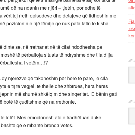
Gr
humë që na ndanin me njëri – tjetrin, por edhe të
sfi
eda vërtitej rreth episodeve dhe detajeve që lidheshin me
Fja
ë pozicionin e një fëmije që nuk pata fatin të kisha
lek
kom
ë dinte se, në rrethanat në të cilat ndodhesha pa
moshë të përballoja situata të ndryshme dhe t’ia dilja
përballesha i vetëm…!?
Kat
 dy njerëzve që takoheshin për herë të parë, e cila
të e tij të vegjël, të thellë dhe zhbirues, hera herës
 jepnin më shumë shkëlqim dhe sinqeritet. E bënin gati
të botë të çuditshme që na rrethonte.
Ark
nte lotët. Mes emocionesh ato e tradhëtuan duke
ë brishtë që e mbante brenda vetes.