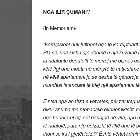
NGA ILIR ÇUMANI*/
(In Memoriam)/
“Korrupsioni nuk luftohet nga të korruptuarit
PD-së, unë kisha një dhomë e një kuzhinë në 
ia ndalonte deputetit të merrej me biznes o
këtë ligj dhe mbeta në mënyrë të natyrshme 
në këtë apartament jo se desha të qëndroja
mundësi financiare të blej një apartament të 
E nisa nga analiza e vetvetes, për t’iu treg
dikur shumë më rrjepacakë ekonomikisht, ng
nga honoraret etj, sot banojnë në vila, apo
të ndalojë, para një peizazhi të tillë dhe t
thoni se ku i gjetët lekët? Është vërtet krimi