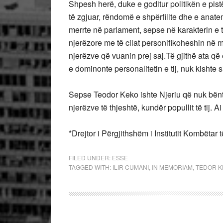
Shpesh herë, duke e goditur politikën e pi
të zgjuar, rëndomë e shpërfillte dhe e anat
merrte në parlament, sepse në karakterin e ti
njerëzore me të cilat personifikoheshin në
njerëzve që vuanin prej saj.Të gjithë ata që
e dominonte personalitetin e tij, nuk kishte s
Sepse Teodor Keko ishte Njeriu që nuk bënt
njerëzve të thjeshtë, kundër popullit të tij.
*Drejtor i Përgjithshëm i Institutit Kombëtar 
FILED UNDER:
ESSE
TAGGED WITH:
ILIR CUMANI
,
IN MEMORIAM
,
TEDOR K