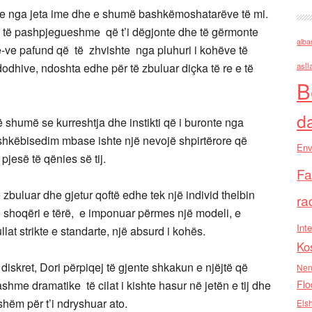
shme nga jeta ime dhe e shumë bashkëmoshatarëve të mi.
hirë të pashpjegueshme që t’i dëgjonte dhe të gërmonte
alba
e-ve pafund që të zhvishte nga pluhuri i kohëve të
dhive, ndoshta edhe për të zbuluar diçka të re e të
asll
B
d
 shumë se kurreshtja dhe instikti që i buronte nga
 bashkëbisedim mbase ishte një nevojë shpirtërore që
Env
pjesë të qënies së tij.
Fa
ë zbuluar dhe gjetur qoftë edhe tek një individ thelbin
ra
një shoqëri e tërë, e imponuar përmes një modeli, e
Inte
at strikte e standarte, një absurd i kohës.
Ko
iskret, Dori përpiqej të gjente shkakun e njëjtë që
Nen
hme dramatike të cilat i kishte hasur në jetën e tij dhe
Flo
ishëm për t’i ndryshuar ato.
Els