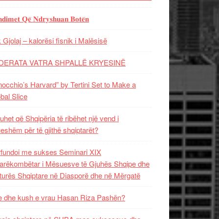
𝐝𝐢𝐦𝐞𝐭 𝐐𝐞̈ 𝐍𝐝𝐫𝐲𝐬𝐡𝐮𝐚𝐧 𝐁𝐨𝐭𝐞̈𝐧
 Gjolaj – kalorësi fisnik i Malësisë
DERATA VATRA SHPALLË KRYESINË
nocchio’s Harvard” by Tertini Set to Make a
bal Slice
uhet që Shqipëria të ribëhet një vend i
ueshëm për të gjithë shqiptarët?
fundoi me sukses Seminari XIX
rëkombëtar i Mësuesve të Gjuhës Shqipe dhe
turës Shqiptare në Diasporë dhe në Mërgatë
 dhe kush e vrau Hasan Riza Pashën?