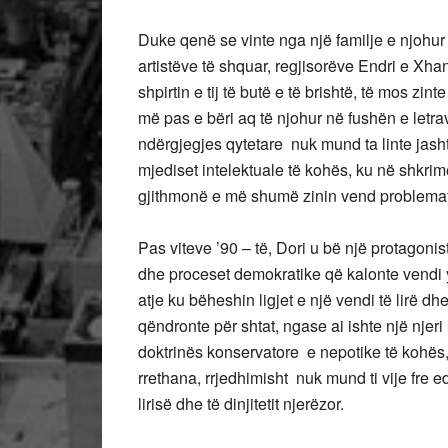
Duke qenë se vinte nga një familje e njohur a
artistëve të shquar, regjisorëve Endri e Xha
shpirtin e tij të butë e të brishtë, të mos zi
më pas e bëri aq të njohur në fushën e letra
ndërgjegjes qytetare nuk mund ta linte jash
mjediset intelektuale të kohës, ku në shkrime
gjithmonë e më shumë zinin vend problemati
Pas viteve ’90 – të, Dori u bë një protagoni
dhe proceset demokratike që kalonte vendi 
atje ku bëheshin ligjet e një vendi të lirë dh
qëndronte për shtat, ngase ai ishte një njer
doktrinës konservatore e nepotike të kohës, 
rrethana, rrjedhimisht nuk mund ti vije fre e
lirisë dhe të dinjitetit njerëzor.