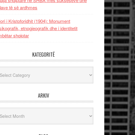
uaja shqiptare në SHBA mes sukseseve dhe
dave të së ardhmes
lori i Kristoforidhit (1904): Monument
sikografik, etnogjeografik dhe i identitetit
bëtar shqiptar
KATEGORITË
egoritë
ARKIV
iv