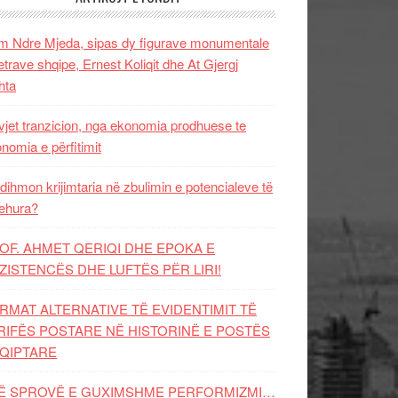
 Ndre Mjeda, sipas dy figurave monumentale
letrave shqipe, Ernest Koliqit dhe At Gjergj
hta
vjet tranzicion, nga ekonomia prodhuese te
nomia e përfitimit
dihmon krijimtaria në zbulimin e potencialeve të
ehura?
OF. AHMET QERIQI DHE EPOKA E
ZISTENCЁS DHE LUFTЁS PЁR LIRI!
RMAT ALTERNATIVE TË EVIDENTIMIT TË
RIFËS POSTARE NË HISTORINË E POSTËS
QIPTARE
Ë SPROVË E GUXIMSHME PERFORMIZMI…