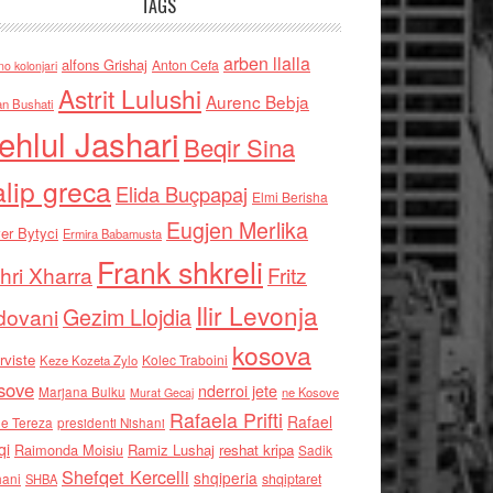
TAGS
arben llalla
alfons Grishaj
Anton Cefa
no kolonjari
Astrit Lulushi
Aurenc Bebja
an Bushati
ehlul Jashari
Beqir Sina
alip greca
Elida Buçpapaj
Elmi Berisha
Eugjen Merlika
er Bytyci
Ermira Babamusta
Frank shkreli
hri Xharra
Fritz
Ilir Levonja
Gezim Llojdia
dovani
kosova
rviste
Kolec Traboini
Keze Kozeta Zylo
sove
nderroi jete
Marjana Bulku
ne Kosove
Murat Gecaj
Rafaela Prifti
Rafael
e Tereza
presidenti Nishani
qi
Raimonda Moisiu
Ramiz Lushaj
reshat kripa
Sadik
Shefqet Kercelli
shqiperia
hani
shqiptaret
SHBA