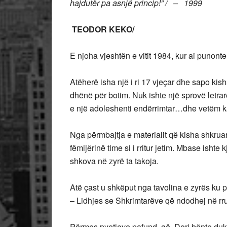
hajdutër pa asnjë princip!” / –
1999
TEODOR KEKO/
E njoha vjeshtën e vitit 1984, kur ai punonte
Atëherë isha një i ri 17 vjeçar dhe sapo kisha
dhënë për botim. Nuk ishte një sprovë letrar
e një adoleshenti endërrimtar…dhe vetëm k
Nga përmbajtja e materialit që kisha shkruar
fëmijërinë time si i rritur jetim. Mbase ishte 
shkova në zyrë ta takoja.
Atë çast u shkëput nga tavolina e zyrës ku p
– Lidhjes se Shkrimtarëve që ndodhej në rr
Përmes pyetjeve pafund që Dori bënte duke u