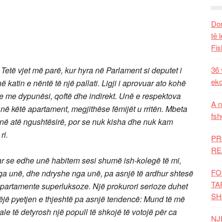
Dom
të 
Fis
. Tetë vjet më parë, kur hyra në Parlament si deputet i
36 
eko
katin e nëntë të një pallati. Ligji i aprovuar ato kohë
se me dypunësi, qoftë dhe indirekt. Unë e respektova
A n
në këtë apartament, megjithëse fëmijët u rritën. Mbeta
fsh
 në atë ngushtësirë, por se nuk kisha dhe nuk kam
ri.
PR
RE
uar se edhe unë habitem sesi shumë ish-kolegë të mi,
FO
a unë, dhe ndryshe nga unë, pa asnjë të ardhur shtesë
TA
 apartamente superluksoze. Një prokurori serioze duhet
SH
ë bëjë pyetjen e thjeshtë pa asnjë tendencë: Mund të më
nale të detyrosh një popull të shkojë të votojë për ca
NJ