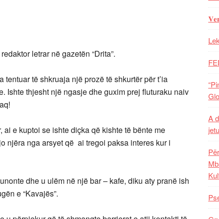
𝐕𝐞
Lek
 redaktor letrar në gazetën “Drita”.
FE
 tentuar të shkruaja një prozë të shkurtër për t’ia
“Pi
e. Ishte thjesht një ngasje dhe guxim prej fluturaku naiv
Glo
aq!
A d
, ai e kuptoi se ishte diçka që kishte të bënte me
jet
kjo njëra nga arsyet që ai tregoi paksa interes kur i
Për
Mba
Kul
unonte dhe u ulëm në një bar – kafe, diku aty pranë ish
ugën e “Kavajës”.
Pse
 përpjekur që të shmangte barrierat e atij kontakti të