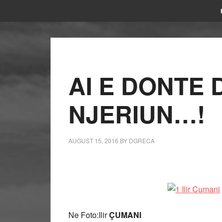
AI E DONTE
NJERIUN…!
AUGUST 15, 2016
BY
DGRECA
Ne Foto:Ilir
ÇUMANI