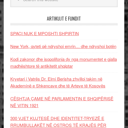
ARTIKUJT E FUNDIT
SPAÇI NUK E MPOSHTI SHPIRTIN
New York, qyteti që ndryshoi emrin… dhe ndryshoi botën
Kodi zakonor dhe isopolifonia dy nga monumentet e gjalla
madhështore të antikitetit shqiptar
Kryetari i Vatrës Dr. Elmi Berisha zhvilloi takim në
Akademinë e Shkencave dhe të Arteve të Kosovës
ÇËSHTJA ÇAME NË PARLAMENTIN E SHQIPËRISË
NË VITIN 1921
300 VJET KUJTESË DHE IDENTITET-TRYEZË E
RRUMBULLAKËT NË OSTROS TË KRAJËS PËR