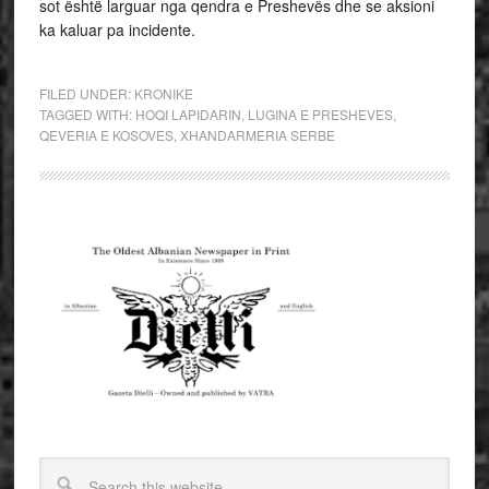
sot është larguar nga qendra e Preshevës dhe se aksioni
ka kaluar pa incidente.
FILED UNDER:
KRONIKE
TAGGED WITH:
HOQI LAPIDARIN
,
LUGINA E PRESHEVES
,
QEVERIA E KOSOVES
,
XHANDARMERIA SERBE