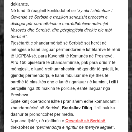
deklaratë.
Në fund të reagimit konkludohet se “
ky akt i shëmtuar i
Qeverisë së Serbisë e rrezikon seriozisht procesin e
dialogut për normalizimin e marrëdhënieve ndërmjet
Kosovës dhe Serbisë, dhe përgjegjësia direkte bie mbi
Serbinë”
.
Pjesëtarët e xhandarmërisë së Serbisë sot herët në
mëngjes e kanë larguar përmendoren e luftëtarëve të rënë
të UÇPBM-së, para Kuvendit të Komunës në Preshevë.
Afro 150 pjesëtarë të xhandarmërisë, pak para orës 7 të
mëngjesit, e kanë rrethuar sheshin në qendër të qytetit, ku
gjendej përmendorja, e kanë mbuluar me një thes të
bardhë të plastikës dhe e kanë ngarkuar në kamion, i cili i
përcjellë nga 20 makina të policisë, është larguar nga
Presheva.
Gjatë këtij operacioni ishte i pranishëm edhe komandanti i
xhandarmërisë së Serbisë,
Bratisllav Dikiq
, i cili nuk ka
dashur të prononcohet për media.
Nga ana tjetër, në njoftimin e
Qeverisë së Serbisë
,
theksohet se “
përmendorja e ngritur në mënyrë ilegale
”,