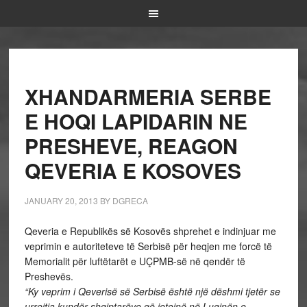
XHANDARMERIA SERBE
E HOQI LAPIDARIN NE
PRESHEVE, REAGON
QEVERIA E KOSOVES
JANUARY 20, 2013
BY
DGRECA
Qeveria e Republikës së Kosovës shprehet e indinjuar me
veprimin e autoriteteve të Serbisë për heqjen me forcë të
Memorialit për luftëtarët e UÇPMB-së në qendër të
Preshevës.
“Ky veprim i Qeverisë së Serbisë është një dëshmi tjetër se
urrejtja kundër shqiptarëve që jetojnë në Luginën e