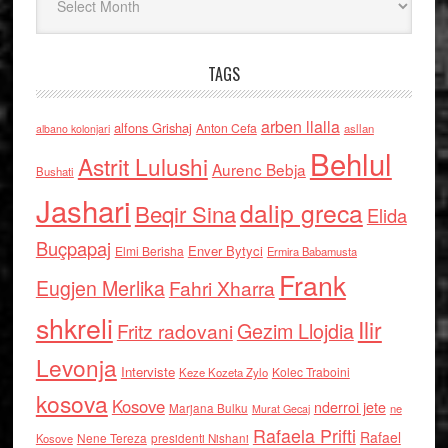
TAGS
arben llalla
alfons Grishaj
Anton Cefa
asllan
albano kolonjari
Behlul
Astrit Lulushi
Aurenc Bebja
Bushati
Jashari
dalip greca
Beqir Sina
Elida
Buçpapaj
Enver Bytyci
Elmi Berisha
Ermira Babamusta
Frank
Eugjen Merlika
Fahri Xharra
shkreli
Ilir
Gezim Llojdia
Fritz radovani
Levonja
Interviste
Kolec Traboini
Keze Kozeta Zylo
kosova
Kosove
nderroi jete
Marjana Bulku
ne
Murat Gecaj
Rafaela Prifti
Rafael
Nene Tereza
Kosove
presidenti Nishani