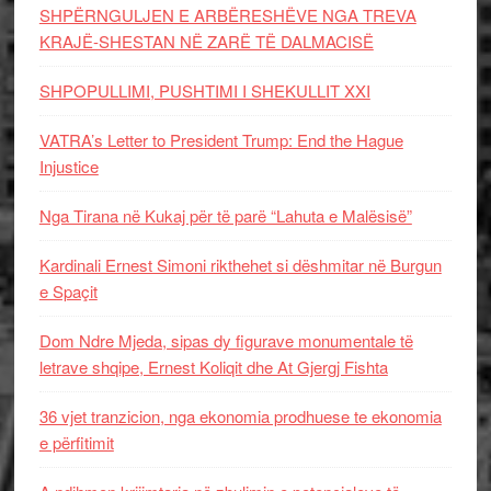
SHPËRNGULJEN E ARBËRESHËVE NGA TREVA
KRAJË-SHESTAN NË ZARË TË DALMACISË
SHPOPULLIMI, PUSHTIMI I SHEKULLIT XXI
VATRA’s Letter to President Trump: End the Hague
Injustice
Nga Tirana në Kukaj për të parë “Lahuta e Malësisë”
Kardinali Ernest Simoni rikthehet si dëshmitar në Burgun
e Spaçit
Dom Ndre Mjeda, sipas dy figurave monumentale të
letrave shqipe, Ernest Koliqit dhe At Gjergj Fishta
36 vjet tranzicion, nga ekonomia prodhuese te ekonomia
e përfitimit