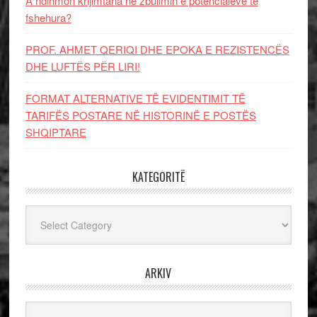
A ndihmon krijimtaria në zbulimin e potencialeve të
fshehura?
PROF. AHMET QERIQI DHE EPOKA E REZISTENCЁS
DHE LUFTЁS PЁR LIRI!
FORMAT ALTERNATIVE TË EVIDENTIMIT TË
TARIFËS POSTARE NË HISTORINË E POSTËS
SHQIPTARE
KATEGORITË
Kategoritë
ARKIV
Arkiv