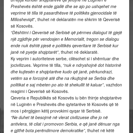
Preshevës është ende gjallë dhe se ajo po ushqehet me
veprime të tilla të pasardhësve të politikës gjenocidale të
Millosheviqit
”, thuhet në deklaratën me shkrim të Qeverisë
së Kosovës.
“Dështimi i Qeverisë së Serbisë që përmes dialogut të gjejë
një zgjidhje për vendosjen e Memorialit, tregon se dialogu
ende nuk është pjesë e politikës qeveritare të Serbisë kur
janë në pyetje shqiptarët”
, thuhet në deklaratë.
Ky veprim i autoriteteve serbe, cilësohet si i shëmtuar dhe
jocivilizues. Veprime të tilla,
“nuk e ndryshojnë dot historinë
dhe kujtesën e shqiptarëve kudo që janë, përkundrazi,
vetëm sa e forcojnë atë dhe na rikujtojnë se Serbia dhe
politikat e saj mbeten po ato të shekullit të kaluar”
, vazhdon
reagimi i Qeverisë së Kosovës.
Qeveria e Republikës së Kosovës iu bën thirrje shqiptarëve
në Luginën e Preshevës dhe qytetarëve të Kosovës që të
mos i përgjigjen këtij provokimi qyqar të Serbisë.
“Ne duhet të besojmë në vlerat civilizuese dhe jo në
antivlera, të cilat i promovon Serbia, e që janë dënuar nga
e gjithë bota perëndimore demokratike”
, thuhet në këtë