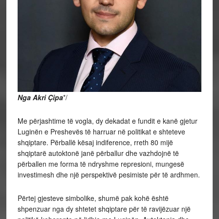
Nga Akri Çipa
*/
Me përjashtime të vogla, dy dekadat e fundit e kanë gjetur
Luginën e Preshevës të harruar në politikat e shteteve
shqiptare. Përballë kësaj indiference, rreth 80 mijë
shqiptarë autoktonë janë përballur dhe vazhdojnë të
përballen me forma të ndryshme represioni, mungesë
investimesh dhe një perspektivë pesimiste për të ardhmen.
Përtej gjesteve simbolike, shumë pak kohë është
shpenzuar nga dy shtetet shqiptare për të ravijëzuar një