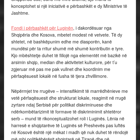
konceptohet si një iniciativë e përbashkët e dy Ministrive të
Jashtme.
Fondi i përbashkët për Luginën
, i dakordësuar nga
Shqipëria dhe Kosova, mbetet modest në vetvete. Të dy
shtetet, në bashkëpunim edhe me diasporën, kanë
mundësi për ta rritur shumë më shumë kontributin e tyre.
Kjo mbështetje duhet të fillojë nga elementët më bazikë në
arsimin shqip, median dhe aktivitetet kulturore, për t’u
zgjeruar më pas me pak vullnet dhe koordinim me
përfaqësuesit lokalë në fusha të tjera zhvillimore.
Nëpërmjet tre rrugëve – intensifikimit të marrëdhënieve me
vetë përfaqësuesit dhe strukturat lokale, reagimit në rrugë
zyrtare ndaj Serbisë për politikat diskriminuese dhe
ndërkombëtarizimit të formave të diskriminimit shtetëror
serb – mund të rikonceptualizohet roli i Luginës. Lënia në
harresë e shqiptarëve të Luginës së Preshevës pas luftës
në Kosovë është një mëkat i madh që nuk duhet të rëndojë
më mbi politikëbërësit shqiptarë në Tiranë dhe në