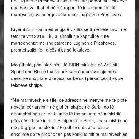
në Luginën e Preshevës është ndaluar përdorimi i teksteve
nga Kosova, thuhet në një raport të implementimit të
marrëveshjeve ndërqeveritare për Luginën e Preshevës.
Kryeministri Rama edhe gjatë vizitës së tij në këtë rajon në
tetor të vitit 2016 – ku ai shpalli një kapitull të ri në
marrëdhëniet me shqiptarët në Luginën e Preshevës,
premtoi zgjidhjen e çështjes së teksteve.
Megjithatë, pas interesimit të BIRN ministria së Arsimit,
Sportit dhe Rinisë tha se nuk ka një marrëveshje mes
qeverisë shqiptare dhe asaj serbe sa i përket çështjes së
teksteve shqipe.
“Një marrëveshje e tillë, që adreson në mënyrë më të plotë
nevojat për arsimin në gjuhën shqipe në Serbi, do të
diskutohet nga grupe teknike të themeluara në ministritë
përkatëse të arsimit në Shqipëri dhe Serbi,” tha ministria në
një përgjigje me shkrim.“Rrjedhimisht edhe tekstet
shkollore do të prodhohen pas konkludimit të marrëveshjes