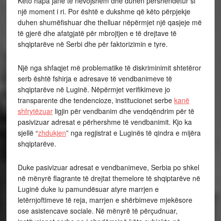
Këto hapa janë të nevojshëm dhe duhen përshëndetur si
një moment i ri. Por është e dukshme që këto përpjekje
duhen shumëfishuar dhe thelluar nëpërmjet një qasjeje më
të gjerë dhe afatgjatë për mbrojtjen e të drejtave të
shqiptarëve në Serbi dhe për faktorizimin e tyre.
Një nga shfaqjet më problematike të diskriminimit shtetëror
serb është fshirja e adresave të vendbanimeve të
shqiptarëve në Luginë. Nëpërmjet verifikimeve jo
transparente dhe tendencioze, institucionet serbe
kanë
shfrytëzuar
ligjin për vendbanim dhe vendqëndrim për të
pasivizuar adresat e përhershme të vendbanimit. Kjo ka
sjellë “
zhdukjen
” nga regjistrat e Luginës të qindra e mijëra
shqiptarëve.
Duke pasivizuar adresat e vendbanimeve, Serbia po shkel
në mënyrë flagrante të drejtat themelore të shqiptarëve në
Luginë duke iu pamundësuar atyre marrjen e
letërnjoftimeve të reja, marrjen e shërbimeve mjekësore
ose asistencave sociale. Në mënyrë të përçudnuar,