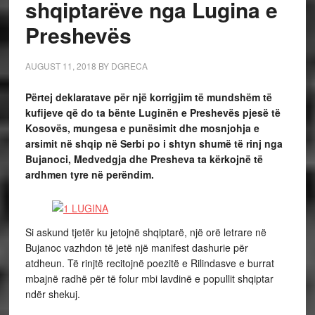
shqiptarëve nga Lugina e
Preshevës
AUGUST 11, 2018
BY
DGRECA
Përtej deklaratave për një korrigjim të mundshëm të
kufijeve që do ta bënte Luginën e Preshevës pjesë të
Kosovës, mungesa e punësimit dhe mosnjohja e
arsimit në shqip në Serbi po i shtyn shumë të rinj nga
Bujanoci, Medvedgja dhe Presheva ta kërkojnë të
ardhmen tyre në perëndim.
Si askund tjetër ku jetojnë shqiptarë, një orë letrare në
Bujanoc vazhdon të jetë një manifest dashurie për
atdheun. Të rinjtë recitojnë poezitë e Rilindasve e burrat
mbajnë radhë për të folur mbi lavdinë e popullit shqiptar
ndër shekuj.