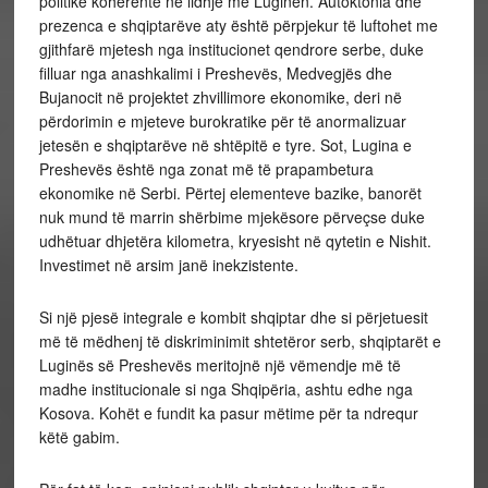
politikë koherente në lidhje me Luginën. Autoktonia dhe
prezenca e shqiptarëve aty është përpjekur të luftohet me
gjithfarë mjetesh nga institucionet qendrore serbe, duke
filluar nga anashkalimi i Preshevës, Medvegjës dhe
Bujanocit në projektet zhvillimore ekonomike, deri në
përdorimin e mjeteve burokratike për të anormalizuar
jetesën e shqiptarëve në shtëpitë e tyre. Sot, Lugina e
Preshevës është nga zonat më të prapambetura
ekonomike në Serbi. Përtej elementeve bazike, banorët
nuk mund të marrin shërbime mjekësore përveçse duke
udhëtuar dhjetëra kilometra, kryesisht në qytetin e Nishit.
Investimet në arsim janë inekzistente.
Si një pjesë integrale e kombit shqiptar dhe si përjetuesit
më të mëdhenj të diskriminimit shtetëror serb, shqiptarët e
Luginës së Preshevës meritojnë një vëmendje më të
madhe institucionale si nga Shqipëria, ashtu edhe nga
Kosova. Kohët e fundit ka pasur mëtime për ta ndrequr
këtë gabim.