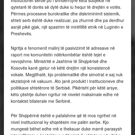
institucionet serbe po i shndërrojnë këta subjekte në
qytetarë të dorës së dytë duke iu hequr të drejtën e votës.
Përmes proceseve burokratike dhe diskriminimit sistemik,
shteti serb është duke realizuar, pa zhurmë dhe pa derdhur
asnjë pikë gjak, një spastrim të mirëfilltë etnik në Luginën e
Preshevës.
Ngritja e fenomenit malinj të pasivizimit të adresave në
raport me komunitetin ndërkombëtar është tejet e
nevojshme. Ministritë e Jashtme të Shqipërisë dhe
Kosovës kanë gjetur në këtë drejtim një konsistencë
vokale. Megjithatë, kjo problematikë dhe simotrat e saj nuk
ekzistojnë në vakuum. Ato janë produkt i institucioneve dhe
politikave shtetërore të Serbisë. Pikërisht për këtë arsye,
këto çështje duhen ngritur në nivelet maksimale edhe në
kontaktet bilaterale me Serbinë.
Për Shqipërinë është e pafalshme që të mos ngrihet në
nivel institucional ky shqetësim me palën serbe. Kjo
mungesë bëhet edhe më e theksuar duke marrë parasysh