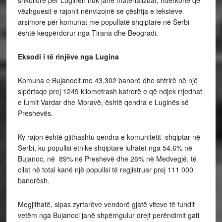
shkollore për Luginën nuk janë materializuar, ndërkohë që
vëzhguesit e rajonit nënvizojnë se çështja e teksteve
arsimore për komunat me popullatë shqiptare në Serbi
është keqpërdorur nga Tirana dhe Beogradi.
Eksodi i të rinjëve nga Lugina
Komuna e Bujanocit,me 43,302 banorë dhe shtrirë në një
sipërfaqe prej 1249 kilometrash katrorë e që ndjek rrjedhat
e lumit Vardar dhe Moravë, është qendra e Luginës së
Preshevës.
Ky rajon është gjithashtu qendra e komunitetit shqiptar në
Serbi, ku popullsi etnike shqiptare luhatet nga 54.6% në
Bujanoc, në 89% në Preshevë dhe 26% në Medvegjë, të
cilat në total kanë një popullsi të regjistruar prej 111 000
banorësh.
Megjithatë, sipas zyrtarëve vendorë gjatë viteve të fundit
vetëm nga Bujanoci janë shpërngulur drejt perëndimit gati