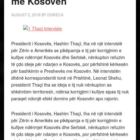
me Kosovën
AUGUST 2, 2018
BY
DGRECA
Presidenti i Kosovës, Hashim Thaçi, tha në një intervistë
për Zërin e Amerikës se pikëpamja e tij për korrigjimin e
kufijve ndërmjet Kosovës dhe Serbisë, nënkupton refuzim
të çdo ideje për ndarjen e Kosovës, por përfshinë kërkesën
për bashkimin e Preshevës me Kosovën. Në intervistën
dhënë korrespondentit tonë në Prishtinë, Leonat Shehu,
presidenti Thaçi tha se ideja e tij nuk nënkupton as
shkëmbim territoresh, ndërsa korrigjimi i kufijve sipas tij nuk
paraqet ndonjë efekt domino për Kosovën apo rajonin.
Presidenti i Kosovës, Hashim Thaçi, tha në një intervistë
për Zërin e Amerikës se pikëpamja e tij për korrigjimin e
kufijve ndërmjet Kosovës dhe Serbisë, nënkupton refuzim
të çdo ideje për ndarjen e Kosovës, por përfshinë kërkesën