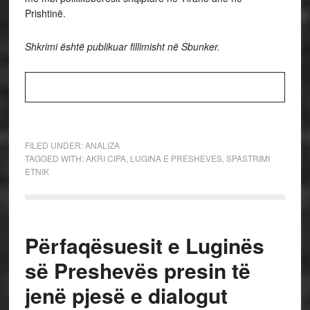
Prishtinë.
Shkrimi është publikuar fillimisht në Sbunker.
FILED UNDER:
ANALIZA
TAGGED WITH:
AKRI CIPA
,
LUGINA E PRESHEVES
,
SPASTRIMI
ETNIK
Përfaqësuesit e Luginës
së Preshevës presin të
jenë pjesë e dialogut