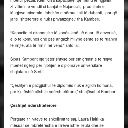
mbetur pezull. Kemi disa kapacitete që mund të ngjallin
zhvillimin e vendit si banjat e Nujanocit, prodhimin e
lëngjeve minerale, fabrikën e përpunimit të duhanit, por që
janë shtetërore e nuk i privatizojnë,” tha Kamberi.
“Kapacitetet ekonomike të zonës janë në duart të qeverisë,
e jo të komunës dhe pse angazhimi ynë është se të ruanim
të rinjtë, ata të rrinin në vend,” shtoi ai.
Sipas Kamberit një tjetër shtysë për emigrimin e të rinjve
mbetet ngërçi për njohjen e diplomave universitare
shqiptare në Serbi.
“Çështjen e pazgjidhur të diplomës nuk e zgjidh komuna,
por kjo është çështje ndërshtetërore,” shfajësohet Kamberi.
Çështjet ndërshtetërore
Përgjatë 11 viteve të shkollimit të saj, Laura Halili ka
mësuar se mbretëresha e Ilirëve ishte Teuta dhe se