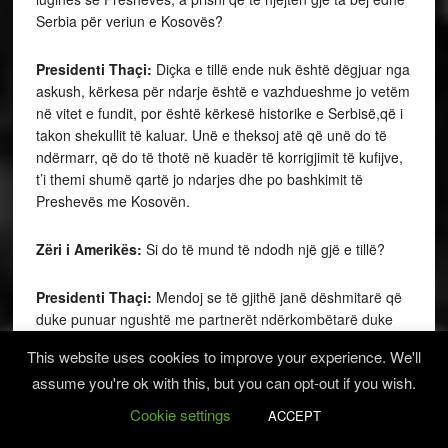
Serbia për veriun e Kosovës?
Presidenti Thaçi:
Diçka e tillë ende nuk është dëgjuar nga
askush, kërkesa për ndarje është e vazhdueshme jo vetëm
në vitet e fundit, por është kërkesë historike e Serbisë,që i
takon shekullit të kaluar. Unë e theksoj atë që unë do të
ndërmarr, që do të thotë në kuadër të korrigjimit të kufijve,
t’i themi shumë qartë jo ndarjes dhe po bashkimit të
Preshevës me Kosovën.
Zëri i Amerikës:
Si do të mund të ndodh një gjë e tillë?
Presidenti Thaçi:
Mendoj se të gjithë janë dëshmitarë që
duke punuar ngushtë me partnerët ndërkombëtarë duke
punuar me seriozitetin më të lartë për finalizimin e
This website uses cookies to improve your experience. We'll
marrëveshjes Kosovë-Serbi, duke punuar me përgjegjësi
assume you're ok with this, but you can opt-out if you wish.
më të larta kushtetuese, ligjore por edhe vizionin e
qëndrueshmërisë së të ardhmes mendoj se marrëveshja
Cookie settings
ACCEPT
përfundimtare Kosovë-Serbi do të përmbyllet me njohjen