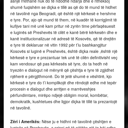
asnjë rrethanë nuk do të ndodhë ndarja dhe e ritheksoj
shumë fuqishëm se diçka e tillë as që do të mund të hidhet
në tavolinë nga Beogradi, që është një kërkesë e hershme
e tyre. Por, ajo që mund të them, në kuadër të korrigjimit të
kufijve tani më unë kam pritur në zyrën time përfaqësuesit
e luginës së Preshevës të cilët e kanë bërë kërkesën dhe e
kanë institucionalizuar në adresë të Kosovës, që të drejtën
e tyre të deklaruar në vitin 1992 për t’iu bashkangjitur
Kosovës si luginë e Preshevës, është diçka reale ,është një
kërkesë e tyre e prezantuar tek unë të cilën definitivisht veç
kam vendosur që pas kërkesës së tyre, do ta hedh në
tryezën e dialogut në mënyrë që çështja e tyre të zgjidhet
njëherë e përgjithmonë. Do të jetë shumë e vështirë, kjo
kërkesë e tyre do t’i komplikojë dhe rëndojë edhe më tepër
procesin e dialogut dhe arritjen e marrëveshjes
përfundimtare, mirëpo ndjejë obligim moral, kombëtar,
demokratik, kushtetues dhe ligjor diçka të tillë ta prezantojë
në tavolinë.
Zëri i Amerikës:
Nëse ju e hidhni në tavolinë çështjen e
luginës së Preshevës, a prisni që të njëjtën gjë ta bëj edhe