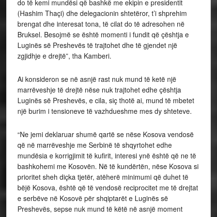
do të kemi mundësi që bashkë me ekipin e presidentit
(Hashim Thaçi) dhe delegacionin shtetëror, t’i shprehim
brengat dhe interesat tona, të cilat do të adresohen në
Bruksel. Besojmë se është momenti i fundit që çështja e
Luginës së Preshevës të trajtohet dhe të gjendet një
zgjidhje e drejtë”, tha Kamberi.
Ai konsideron se në asnjë rast nuk mund të ketë një
marrëveshje të drejtë nëse nuk trajtohet edhe çështja
Luginës së Preshevës, e cila, siç thotë ai, mund të mbetet
një burim i tensioneve të vazhdueshme mes dy shteteve.
“Ne jemi deklaruar shumë qartë se nëse Kosova vendosë
që në marrëveshje me Serbinë të shqyrtohet edhe
mundësia e korrigjimit të kufirit, interesi ynë është që ne të
bashkohemi me Kosovën. Në të kundërtën, nëse Kosova si
prioritet sheh diçka tjetër, atëherë minimumi që duhet të
bëjë Kosova, është që të vendosë reciprocitet me të drejtat
e serbëve në Kosovë për shqiptarët e Luginës së
Preshevës, sepse nuk mund të këtë në asnjë moment