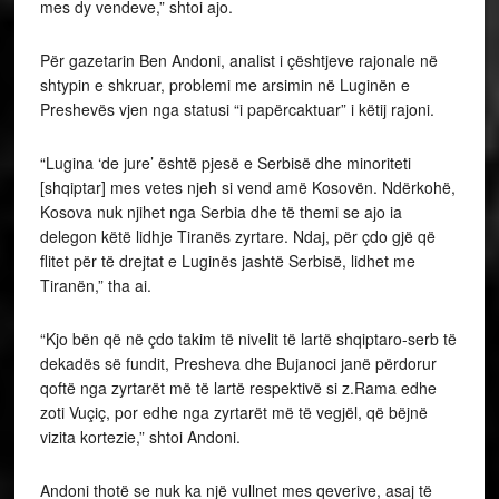
mes dy vendeve,” shtoi ajo.
Për gazetarin Ben Andoni, analist i çështjeve rajonale në
shtypin e shkruar, problemi me arsimin në Luginën e
Preshevës vjen nga statusi “i papërcaktuar” i këtij rajoni.
“Lugina ‘de jure’ është pjesë e Serbisë dhe minoriteti
[shqiptar] mes vetes njeh si vend amë Kosovën. Ndërkohë,
Kosova nuk njihet nga Serbia dhe të themi se ajo ia
delegon këtë lidhje Tiranës zyrtare. Ndaj, për çdo gjë që
flitet për të drejtat e Luginës jashtë Serbisë, lidhet me
Tiranën,” tha ai.
“Kjo bën që në çdo takim të nivelit të lartë shqiptaro-serb të
dekadës së fundit, Presheva dhe Bujanoci janë përdorur
qoftë nga zyrtarët më të lartë respektivë si z.Rama edhe
zoti Vuçiç, por edhe nga zyrtarët më të vegjël, që bëjnë
vizita kortezie,” shtoi Andoni.
Andoni thotë se nuk ka një vullnet mes qeverive, asaj të