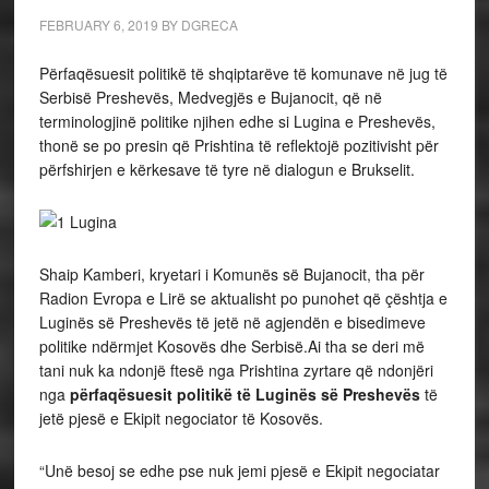
FEBRUARY 6, 2019
BY
DGRECA
Përfaqësuesit politikë të shqiptarëve të komunave në jug të
Serbisë Preshevës, Medvegjës e Bujanocit, që në
terminologjinë politike njihen edhe si Lugina e Preshevës,
thonë se po presin që Prishtina të reflektojë pozitivisht për
përfshirjen e kërkesave të tyre në dialogun e Brukselit.
Shaip Kamberi, kryetari i Komunës së Bujanocit, tha për
Radion Evropa e Lirë se aktualisht po punohet që çështja e
Luginës së Preshevës të jetë në agjendën e bisedimeve
politike ndërmjet Kosovës dhe Serbisë.Ai tha se deri më
tani nuk ka ndonjë ftesë nga Prishtina zyrtare që ndonjëri
nga
përfaqësuesit politikë të Luginës së Preshevës
të
jetë pjesë e Ekipit negociator të Kosovës.
“Unë besoj se edhe pse nuk jemi pjesë e Ekipit negociatar