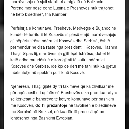
marrëveshje që sjell stabilitet afatgjatë në Ballkanin
Perëndimor nëse edhe Lugina e Preshevës nuk trajtohet
në këto bisedime”, tha Kamberi.
Përfshirja e komunave, Preshevë, Medvegjë e Bujanoc në
kuadër të territorit të Kosovës si pjesë e një marrëveshjeje
gjithëpërfshirëse ndërmjet Kosovës dhe Serbisë, është
përmendur në disa raste nga presidenti i Kosovës, Hashim
Thaçi. Sipas tij, marrëveshja gjithëpërfshirëse, duhet të
ketë edhe mundësinë e korrigjimit të kufirit ndërmjet
Kosovës dhe Serbisë, ide kjo që deri më tani nuk ka gjetur
mbështetje në spektrin politik në Kosovë.
Njëherësh, Thaçi gjatë dy-tri takimeve që ka zhvilluar me
përfaqësuesit e Luginës së Preshevës u ka premtuar atyre
se kërkesat e banorëve të këtyre komunave për bashkim
me Kosovën,
do t’i prezantojë
në tavolinën e bisedimeve
me Serbinë në Bruksel, në kuadër të procesit që po
lehtësohet nga Bashkimi Evropian.