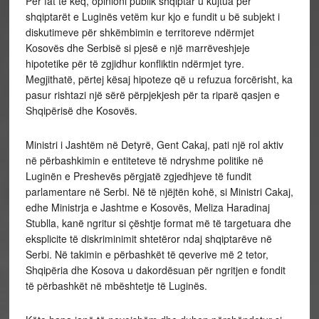
Për fat të keq, opinioni publik shqiptar u kujtua për
shqiptarët e Luginës vetëm kur kjo e fundit u bë subjekt i
diskutimeve për shkëmbimin e territoreve ndërmjet
Kosovës dhe Serbisë si pjesë e një marrëveshjeje
hipotetike për të zgjidhur konfliktin ndërmjet tyre.
Megjithatë, përtej kësaj hipoteze që u refuzua forcërisht, ka
pasur rishtazi një sërë përpjekjesh për ta riparë qasjen e
Shqipërisë dhe Kosovës.
Ministri i Jashtëm në Detyrë, Gent Cakaj, pati një rol aktiv
në përbashkimin e entiteteve të ndryshme politike në
Luginën e Preshevës përgjatë zgjedhjeve të fundit
parlamentare në Serbi. Në të njëjtën kohë, si Ministri Cakaj,
edhe Ministrja e Jashtme e Kosovës, Meliza Haradinaj
Stublla, kanë ngritur si çështje format më të targetuara dhe
eksplicite të diskriminimit shtetëror ndaj shqiptarëve në
Serbi. Në takimin e përbashkët të qeverive më 2 tetor,
Shqipëria dhe Kosova u dakordësuan për ngritjen e fondit
të përbashkët në mbështetje të Luginës.