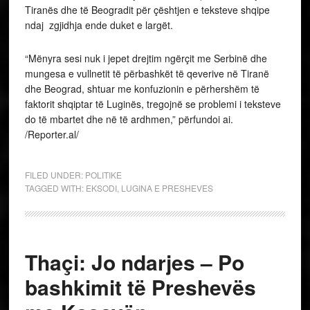
Tiranës dhe të Beogradit për çështjen e teksteve shqipe
ndaj zgjidhja ende duket e largët.
“Mënyra sesi nuk i jepet drejtim ngërçit me Serbinë dhe
mungesa e vullnetit të përbashkët të qeverive në Tiranë
dhe Beograd, shtuar me konfuzionin e përhershëm të
faktorit shqiptar të Luginës, tregojnë se problemi i teksteve
do të mbartet dhe në të ardhmen,” përfundoi ai.
/Reporter.al/
FILED UNDER:
POLITIKE
TAGGED WITH:
EKSODI
,
LUGINA E PRESHEVES
Thaçi: Jo ndarjes – Po
bashkimit të Preshevës