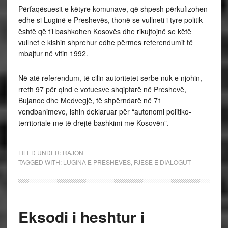
Përfaqësuesit e këtyre komunave, që shpesh përkufizohen
edhe si Luginë e Preshevës, thonë se vullneti i tyre politik
është që t’i bashkohen Kosovës dhe rikujtojnë se këtë
vullnet e kishin shprehur edhe përmes referendumit të
mbajtur në vitin 1992.
Në atë referendum, të cilin autoritetet serbe nuk e njohin,
rreth 97 për qind e votuesve shqiptarë në Preshevë,
Bujanoc dhe Medvegjë, të shpërndarë në 71
vendbanimeve, ishin deklaruar për “autonomi politiko-
territoriale me të drejtë bashkimi me Kosovën”.
FILED UNDER:
RAJON
TAGGED WITH:
LUGINA E PRESHEVES
,
PJESE E DIALOGUT
Eksodi i heshtur i