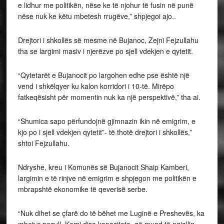
e lidhur me politikën, nëse ke të njohur të fusin në punë
nëse nuk ke këtu mbetesh rrugëve,” shpjegoi ajo..
Drejtori i shkollës së mesme në Bujanoc, Zejni Fejzullahu
tha se largimi masiv i njerëzve po sjell vdekjen e qytetit.
“Qytetarët e Bujanocit po largohen edhe pse është një
vend i shkëlqyer ku kalon korridori i 10-të. Mirëpo
fatkeqësisht për momentin nuk ka një perspektivë,” tha ai.
“Shumica sapo përfundojnë gjimnazin ikin në emigrim, e
kjo po i sjell vdekjen qytetit”- të thotë drejtori i shkollës,”
shtoi Fejzullahu.
Ndryshe, kreu i Komunës së Bujanocit Shaip Kamberi,
largimin e të rinjve në emigrim e shpjegon me politikën e
mbrapshtë ekonomike të qeverisë serbe.
“Nuk dihet se çfarë do të bëhet me Luginë e Preshevës, ka