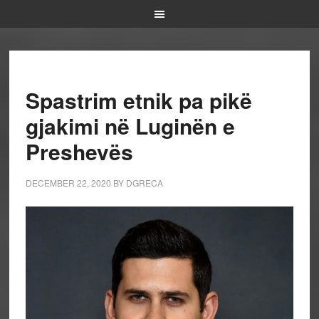
Spastrim etnik pa pikë
gjakimi në Luginën e
Preshevës
DECEMBER 22, 2020
BY
DGRECA