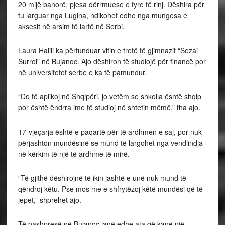
20 mijë banorë, pjesa dërrmuese e tyre të rinj. Dëshira për
tu larguar nga Lugina, ndikohet edhe nga mungesa e
aksesit në arsim të lartë në Serbi.
Laura Halili ka përfunduar vitin e tretë të gjimnazit “Sezai
Surroi” në Bujanoc. Ajo dëshiron të studiojë për financë por
në universitetet serbe e ka të pamundur.
“Do të aplikoj në Shqipëri, jo vetëm se shkolla është shqip
por është ëndrra ime të studioj në shtetin mëmë,” tha ajo.
17-vjeçarja është e paqartë për të ardhmen e saj, por nuk
përjashton mundësinë se mund të largohet nga vendlindja
në kërkim të një të ardhme të mirë.
“Të gjithë dëshirojnë të ikin jashtë e unë nuk mund të
qëndroj këtu. Pse mos me e shfrytëzoj këtë mundësi që të
jepet,” shprehet ajo.
Të pashpresë në Bujanoc janë edhe ata që kanë një