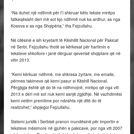
“Na duhet një ndihmë për t’i shkruar këto tekste mirëpo
fatkeqësisht deri më sot kjo ndihmë nuk ka ardhur, as nga
Kosova e as nga Shqipëria,” tha Fejzullahu.
Në cilësinë e ish kryetarit të Këshillit Nacional për Pakicat
në Serbi, Fejzullahu thotë se kërkesat për hartimin e
teksteve shkollore i janë dërguar qeverisë shqiptare që në
vitin 2013.
“Kemi kërkuar ndihmë, me shkresa zyrtare, me emaile,
përmes takimeve që kemi pasur si Këshill Nacional.
Përgjigja është që do të na ndihmojnë, mirëpo që nga viti
2013 e deri më sot nuk kemi asnjë zgjidhje. Në vazhdimësi
kemi vetëm premtime por ndoshta një ditë do të
realizohet,” shpjegoi Fejzullahu.
Sistemi juridik i Serbisë pranon mundësinë për importin e
teksteve mësimore në gjuhën e pakicave, por nga viti 2007