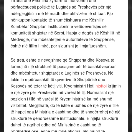
Tirana dhe Prishtina zyrtare të motivohen dhe
përfaqësuesit politikë të Luginës së Preshevës për një
ndërgjegjësim më të madh dhe aktivizëm të shtuar. Kjo
nënkupton kontakte të shumëfishuara me Këshillin
Kombëtar Shqiptar, institucionin e vetëqeverisjes së
komunitetit shqiptar në Serbi. Hapja e degës së Këshillit në
Medvegjë, me mbështetjen e autoriteteve të Shqipërisë,
është një fillim i mirë, por sigurisht jo i mjaftueshëm.
Së treti, është e nevojshme që Shqipëria dhe Kosova të
formojnë një strukturë të posaçme për të bashkëvepruar
dhe mbështetur shqiptarët e Luginës së Preshevës. Në
takimin e përbashkët të qeverive të Shqipërisë dhe
Kosovës në tetor të këtij viti, Kryeministri Hoti
njoftoi
krijimin
e një zyre për Preshevën në varësi të tij. Normalisht një
pozicion i tillë në varësi të Kryeministrisë ka më shumë
vizibilitet. Megjithatë, do të ishte e udhës që një zyrë e tillë
të hapej nga Ministria e Jashtme dhe të shndërrohej në një
strukturë të qëndrueshme institucionale. E njëjta strukturë
duhet të ngrihet edhe në Ministrinë e Jashtme të
Shqipërisë ose, edhe më mirë akoma, ajo mund të