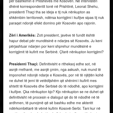
për bashkimin e Preshevës me Kosovën. Në intervistën
dhënë korrespondentit tonë në Prishtinë, Leonat Shehu,
presidenti Thaçi tha se ideja e tij nuk nënkupton as
shkëmbim territoresh, ndërsa korrigjimi i kufijve sipas tij nuk
paraqet ndonjë efekt domino për Kosovën apo rajonin.
Zëri i Amerikës:
Zoti president, javëve të fundit është
hapur debat për mundësinë e ndarjes së Kosovës. Ju keni
përjashtuar ndarjen por keni shprehur mundësinë e
korrigjimit të kufirit me Serbinë. Çfarë nënkupton korrigjimi?
Presidenti Thaçi:
Definitivisht e ritheksoj edhe sot, në
asnjë rrethanë, me asnjë çmim, nga askush, nuk mund të
imponohet ndonjë ndarje e Kosovës, por në të njëjtën kohë
ne duhet të jemi të vetëdijshëm që shënimi i kufirit mes
shtetit të Kosovës dhe Serbisë do të ndodhë, apo korrigjimi
i kufijve. Çka nënkupton kjo? Kjo nënkupton se ne duhet që
definitivisht në procesin e dialogut që do të ndodhë në të
ardhmen, të punojmë që së bashku edhe me akterët
ndërkombëtarë të vëmë kufirin Kosovë-Serbi. Tani kur në