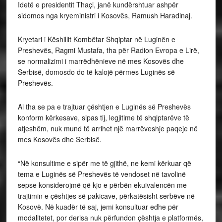
Idetë e presidentit Thaçi, janë kundërshtuar ashpër
sidomos nga kryeministri i Kosovës, Ramush Haradinaj.
Kryetari i Këshillit Kombëtar Shqiptar në Luginën e
Preshevës, Ragmi Mustafa, tha për Radion Evropa e Lirë,
se normalizimi i marrëdhënieve në mes Kosovës dhe
Serbisë, domosdo do të kalojë përmes Luginës së
Preshevës.
Ai tha se pa e trajtuar çështjen e Luginës së Preshevës
konform kërkesave, sipas tij, legjitime të shqiptarëve të
atjeshëm, nuk mund të arrihet një marrëveshje paqeje në
mes Kosovës dhe Serbisë.
“Në konsultime e sipër me të gjithë, ne kemi kërkuar që
tema e Luginës së Preshevës të vendoset në tavolinë
sepse konsiderojmë që kjo e përbën ekuivalencën me
trajtimin e çështjes së pakicave, përkatësisht serbëve në
Kosovë. Në kuadër të saj, jemi konsultuar edhe për
modalitetet, por derisa nuk përfundon çështja e platformës,