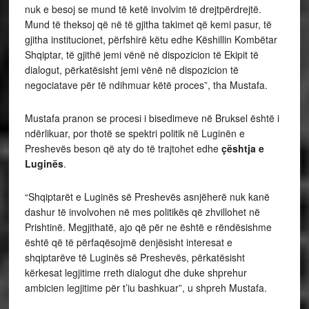
nuk e besoj se mund të ketë involvim të drejtpërdrejtë.
Mund të theksoj që në të gjitha takimet që kemi pasur, të
gjitha institucionet, përfshirë këtu edhe Këshillin Kombëtar
Shqiptar, të gjithë jemi vënë në dispozicion të Ekipit të
dialogut, përkatësisht jemi vënë në dispozicion të
negociatave për të ndihmuar këtë proces”, tha Mustafa.
Mustafa pranon se procesi i bisedimeve në Bruksel është i
ndërlikuar, por thotë se spektri politik në Luginën e
Preshevës beson që aty do të trajtohet edhe
çështja e
Luginës
.
“Shqiptarët e Luginës së Preshevës asnjëherë nuk kanë
dashur të involvohen në mes politikës që zhvillohet në
Prishtinë. Megjithatë, ajo që për ne është e rëndësishme
është që të përfaqësojmë denjësisht interesat e
shqiptarëve të Luginës së Preshevës, përkatësisht
kërkesat legjitime rreth dialogut dhe duke shprehur
ambicien legjitime për t’iu bashkuar”, u shpreh Mustafa.