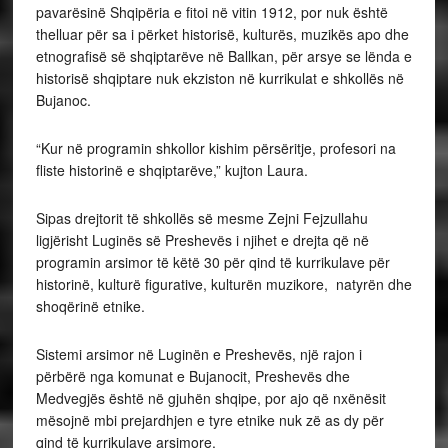
pavarësinë Shqipëria e fitoi në vitin 1912, por nuk është
thelluar për sa i përket historisë, kulturës, muzikës apo dhe
etnografisë së shqiptarëve në Ballkan, për arsye se lënda e
historisë shqiptare nuk ekziston në kurrikulat e shkollës në
Bujanoc.
“Kur në programin shkollor kishim përsëritje, profesori na
fliste historinë e shqiptarëve,” kujton Laura.
Sipas drejtorit të shkollës së mesme Zejni Fejzullahu
ligjërisht Luginës së Preshevës i njihet e drejta që në
programin arsimor të këtë 30 për qind të kurrikulave për
historinë, kulturë figurative, kulturën muzikore, natyrën dhe
shoqërinë etnike.
Sistemi arsimor në Luginën e Preshevës, një rajon i
përbërë nga komunat e Bujanocit, Preshevës dhe
Medvegjës është në gjuhën shqipe, por ajo që nxënësit
mësojnë mbi prejardhjen e tyre etnike nuk zë as dy për
qind të kurrikulave arsimore.