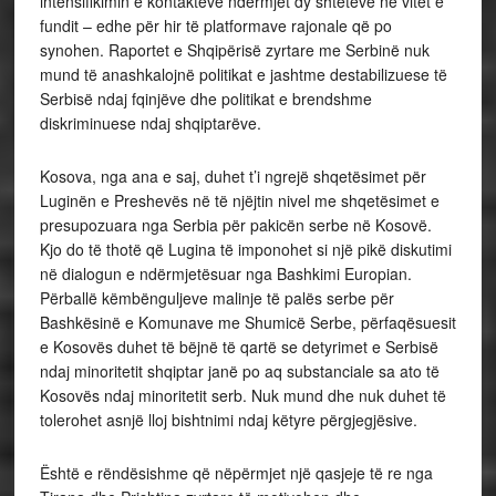
intensifikimin e kontakteve ndërmjet dy shteteve në vitet e
fundit – edhe për hir të platformave rajonale që po
synohen. Raportet e Shqipërisë zyrtare me Serbinë nuk
mund të anashkalojnë politikat e jashtme destabilizuese të
Serbisë ndaj fqinjëve dhe politikat e brendshme
diskriminuese ndaj shqiptarëve.
Kosova, nga ana e saj, duhet t’i ngrejë shqetësimet për
Luginën e Preshevës në të njëjtin nivel me shqetësimet e
presupozuara nga Serbia për pakicën serbe në Kosovë.
Kjo do të thotë që Lugina të imponohet si një pikë diskutimi
në dialogun e ndërmjetësuar nga Bashkimi Europian.
Përballë këmbënguljeve malinje të palës serbe për
Bashkësinë e Komunave me Shumicë Serbe, përfaqësuesit
e Kosovës duhet të bëjnë të qartë se detyrimet e Serbisë
ndaj minoritetit shqiptar janë po aq substanciale sa ato të
Kosovës ndaj minoritetit serb. Nuk mund dhe nuk duhet të
tolerohet asnjë lloj bishtnimi ndaj këtyre përgjegjësive.
Është e rëndësishme që nëpërmjet një qasjeje të re nga