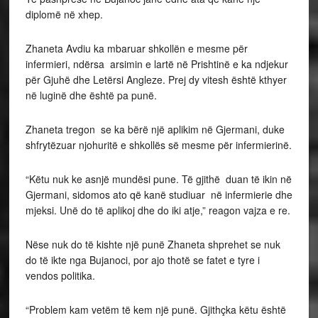
diplomë në xhep.
Zhaneta Avdiu ka mbaruar shkollën e mesme për
infermieri, ndërsa arsimin e lartë në Prishtinë e ka ndjekur
për Gjuhë dhe Letërsi Angleze. Prej dy vitesh është kthyer
në luginë dhe është pa punë.
Zhaneta tregon se ka bërë një aplikim në Gjermani, duke
shfrytëzuar njohuritë e shkollës së mesme për infermierinë.
“Këtu nuk ke asnjë mundësi pune. Të gjithë duan të ikin në
Gjermani, sidomos ato që kanë studiuar në infermierie dhe
mjeksi. Unë do të aplikoj dhe do iki atje,” reagon vajza e re.
Nëse nuk do të kishte një punë Zhaneta shprehet se nuk
do të ikte nga Bujanoci, por ajo thotë se fatet e tyre i
vendos politika.
“Problem kam vetëm të kem një punë. Gjithçka këtu është