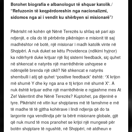
Botohet biografia e albanologut të shquar katolik
./
“Refuzonin të keqpërdoreshin nga nacionalizmi,
sidomos nga ai i vendit ku shërbyen si misionarë”/
Pikërisht në kohën që Nënë Terezës iu shfaq së pari ajo
ndjenjë, e cila do të përbënte pikënisjen e misionit të saj
madhështor në botë, një misionar i madh katolik vinte në
Shqipëri. A nuk duket se këtu Providenca (ndikimi hyjnor)
ka ndërhyrë duke krijuar një lloj sistemi feedback, siç quhet
në shkencat e natyrës një marrëdhënie ushqyese e
ndërsjellë brenda një cikli? Në shkencat e natyrës
shembulli i atij që quhet “positive feedback” është: “X krijon
më shumë Y dhe ky nga ana e tij krijon më shumë X”. A
nuk është krijuar edhe një marrëdhënie e ngjashme mes At
Zef Valentinit dhe Nënë Terezës? Kuptohet, pa dijeninë e
tyre. Pikërisht në vitin kur shqiptares më të famshme e më
të madhe të të gjitha kohërave i lindi ndjenja që do ta
largonte nga vendlindja për ta bërë misionare globale, gjë
që nuk mund të mos pranohet se krijoi një mungesë për
botën shqiptare të ngushtë, në Shqipëri, në atdheun e