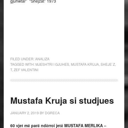
gjuhwtar” “Shêjzat” 1973
FILED UNDER:
ANALIZA
TAGGED WITH:
MJESHTRI I GJUHES
,
MUSTAFA KRUJA
,
SHEJE`Z
,
T
,
ZEF VALENTINI
Mustafa Kruja si studjues
JANUARY 2, 2019
BY
DGRECA
60 vjet mё parё ndёrroi jetё MUSTAFA MERLIKA –