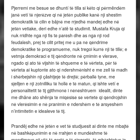
Pjerremi me besue se dhuntí tё tilla si kёto qi pёrmêndёm
janё vetí tё njerёzve qi nё jetёn publike kanё nji shestim
demokratik tё cilin e bâjnё me rrjedhё mandej edhe nё
jetёn vetiake, deri edhe n’atê tё studimit. Mustafa Kruja qi
nuk rridhte nga nji fis tё parёsh dhe as nga nji rod
feudalёsh, prej tё cilit pritej me u pa nё qёndrime
demokratike tё programueme, nuk tregoi kurrё nji tё tillё; e
vetmja demokraci e tij qёndronte nё çmimin e vlerave,
ngado qi ato tё vijshin tё shqueme e tё vёrteta, pёr tё
vёrteta ai kuptonte ato qi ndershmёnisht e me zell tё madh
i shёrbejshin nji çâshtjeje tё drejtё; pёrballё tyne, me
sjelljen e nji zotnilliku tё hollё e tё matun, qi ishte vetí e
personalitetit tё tij gjithmonё i nёnёshtruem idealit, dinte
me dhânё ato shênja tё miqёsisё sё vёrtetё qi qёndrojshin
nё vlerёsimin e nё pranimin e ndershёm e tё arsyeshёm
n’intimitetin e idealeve tё tij.
Prandêj edhe nё jetёn e vet tё studjuesit ai dinte me mbajtё
nё bashkёpunimin e nё rrahjen e mundёshme tё
mendimeve nji vijё tё qartё e tё sinqertё, tё mbёshtetun jo