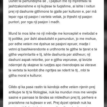
Duhet tё pёrfundojmё se , i pajisun me nji mprehtёsí tё
jashtzakonshme e nji kujtesё tё fuqishme, ai ishte i nxitun
prej nji dashunie gjithmonё tё gjallё pёr kulturёn e, pёr mâ
tepёr nga nji pasjon i vёrtetё vetiak, jo thjesht nji pasjon
puntori, por nga nji pasjon i madh.
Mund tё mos ishe nё nji mêndje me konceptet e metodat e
tij politike, por âsht absolutisht e pamundun, jo me mohue,
por edhe vetёm me dyshue se pasjoni epruer, madje i
vetmi qi bashkёrendonte e urdhnonte tё gjithё tё tjerёt e tё
gjithё veprimtaritё e tij, ishte dashunia pёr atdheun; nji
dashuni aspak retorike, por e gjitha vepruese, qi lёvizte
ndёrmjet dy skajeve tё ruejtjes apo rivendosjes sё vlerave
tё vёrteta tё kombit dhe ngritjes sё nderit tё tij , mbi tё
gjitha moral e kulturor.
Cilido qi ka pasё rastin tё kёndojё edhe vetёm njenin prej
artikujve tё tij tё filologjisё, nuk ka mundun mos me vёrejtё
sasinё e pamasё tё lândёs sё mbledhun prej tij, pёrherё e
pranishme nё kujtesёn e vet. Prej dyzet vjetёsh nuk ka