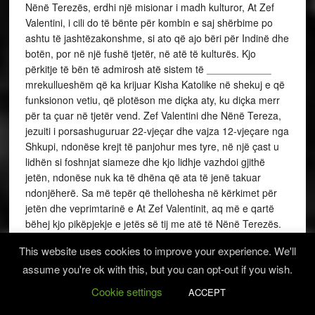
Nënë Terezës, erdhi një misionar i madh kulturor, At Zef
Valentini, i cili do të bënte për kombin e saj shërbime po
ashtu të jashtëzakonshme, si ato që ajo bëri për Indinë dhe
botën, por në një fushë tjetër, në atë të kulturës. Kjo
përkitje të bën të admirosh atë sistem të
mrekullueshëm që ka krijuar Kisha Katolike në shekuj e që
funksionon vetiu, që plotëson me diçka aty, ku diçka merr
për ta çuar në tjetër vend. Zef Valentini dhe Nënë Tereza,
jezuiti i porsashuguruar 22-vjeçar dhe vajza 12-vjeçare nga
Shkupi, ndonëse krejt të panjohur mes tyre, në një çast u
lidhën si foshnjat siameze dhe kjo lidhje vazhdoi gjithë
jetën, ndonëse nuk ka të dhëna që ata të jenë takuar
ndonjëherë. Sa më tepër që thellohesha në kërkimet për
jetën dhe veprimtarinë e At Zef Valentinit, aq më e qartë
bëhej kjo pikëpjekje e jetës së tij me atë të Nënë Terezës.
Ishte vetëm një pjesë e ngjashmërisë së madhe të jetëve
This website uses cookies to improve your experience. We'll
të tyre. Gjithmonë e më tepër po më krijohej ideja se
assume you're ok with this, but you can opt-out if you wish.
biografia ime për Zef Valentinin do të duhej të ishte një libër
i dyfishtë, pra një biografi për të dhe për Nënë Terezën,
Cookie settings
ACCEPT
diçka e ngjashme me metodën që kishte përdorur Plutarku