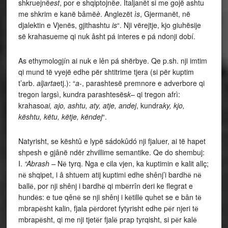
shkruejnë
est
, por e shqiptojnë
e
. Italjanët si me gojë ashtu
me shkrim e kanë bâmë
è
. Anglezët
ìs
, Gjermanët, në
djalektin e Vjenës, gjithashtu
is
“. Nji vërejtje, kjo giuhësije
së krahasueme qi nuk âsht pá interes e pá ndonji dobí.
As ethymologjín ai nuk e lên pá shërbye. Qe p.sh. nji imtim
qi mund të vyejë edhe për shtitrime tjera (si për kuptim
t’arb.
aljarta
etj.): “
a
-, parashtesë premnore e adverbore qi
tregon largsì, kundra parashtesës
k
– qi tregon afrì:
krahaso
ai, ajo, ashtu, aty, atje, andej
, kundra
ky, kjo,
kështu, këtu, këtje, këndej
“.
Natyrisht, se kështû e lypë sádokûdó nji fjaluer, ai të hapet
shpesh e gjânë ndër zhvillime semantike. Qe do shembuj:
I.
“Abrash –
Nё tyrq. Nga e cila vjen, ka kuptimin e kalit allç;
nё shqipet, i â shtuem atij kuptimi edhe shênj’i bardhё nё
ballё, por nji shênj i bardhё qi mbёrrîn deri ke flegrat e
hundёs: e tue qênё se nji shênj i kёtillё quhet se e bân tё
mbrapёsht kalin, fjala pёrdoret fytyrisht edhe pёr njeri tё
mbrapёsht, qi me nji tjetёr fjalё prap tyrqisht, si pёr kalё