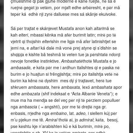
çmueshme qi pak gjuhё moderne e kanё ruejtё, nё sá e
ruejnё gegёt jo vetёm, por mjaft edhe arbёresht, e pёr mâ
tepёr ká edhè nji zyrё dalluese mes sá skânje ekuivoke.
Sá pёr trajtat e skánjevet Mustafa anon kah
altari
mâ se
kah
elteri
, mbassi kênka mâ afёr burimit latin; mirё po tё
vjetrit qi thojshin
elter
ishin me ligjё mâ afёr latinishtjet se
jemi na, e
altari
ká dalё mâ vonё prej atyne qi s’dishin se
shqipja e kishte bâ teshmâ tё veten tue ja pёrshtatё ndonji
nevoje fonetike instinktive.
Ambashatё
thotё Mustafa e jo
ambasadё, e
kёta pёr me i ardhun italishtes qi e paska nё
burim e jo huajtun si frêngjishtja; mirё po italishtja vetё nё
burim ka kênё nё dyshim mes dý ý trajtavet, herё tue
shkruem
ambassata
, herё
ambaxata,
lexó
ambashata
apor
edhe
ambazata
(shif indeksat e “Acta Albanie Veneta”); e
mue ma ha mendja se del veç pёr nji tё pёrziem populluer
nga
ambascia
( = angshtí), por me tё drejtё nga gr.
enbasis, rrjedhё nga
embaino
, lat.
adeo,
i siellem kúj pёr
m’u pjekun me tê.
Amiral
thotё ai, jo
admiral
; kёta, besoj,
pse kёshtu kje n’arabishten kû e ká burimin, mirё po,
venetishtja e sh. XV ka jo vetёm
amirato,
por edhè