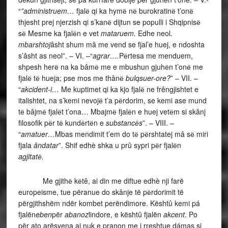
“
”administruem…
fjalё qi ka hymё nё burokratinё t’onё
thjesht prej njerzish qi s’kanё dijtun se populli i Shqipnisё
sё Mesme ka fjalёn e vet
mataruem.
Edhe neol
.
mbarshtoj
âsht shum mâ me vend se fjal’e huej, e ndoshta
s’âsht as neol”. – VI. –“
agrar….
Pёrtesa me menduem,
shpesh herё na ka bâmё me e mbushun gjuhёn t’onё me
fjalё tё hueja; pse mos me thânё
bulqsuer-ore?
” – VII. –
“
akcident-i…
Me kuptimet qi ka kjo fjalё ne frêngjishtet e
italishtet, na s’kemi nevojё t’a pёrdorim, se kemi ase mund
tё bâjmё fjalёt t’ona… Mbajmё fjalёn e huej vetёm si skânj
filosofik pёr tё kundёrtёn e
substancёs
”. – VIII. –
“
amatuer…
Mbas mendimit t’em do tё pёrshtatej mâ sё miri
fjala
ândatar
”. Shif edhè shka u prû sypri pёr fjalёn
agjitatё.
Me gjithё kёtê, ai din me diftue edhè nji farë
europeisme, tue përanue do skânje të pёrdorimit të
përgjithshëm ndër kombet perëndimore. Kështû kemi pá
fjalën
eben
për
abanoz
lindore, e kështû fjalën
akcent
. Po
për ato arësyena ai nuk e pranon me i rreshtue dámas si