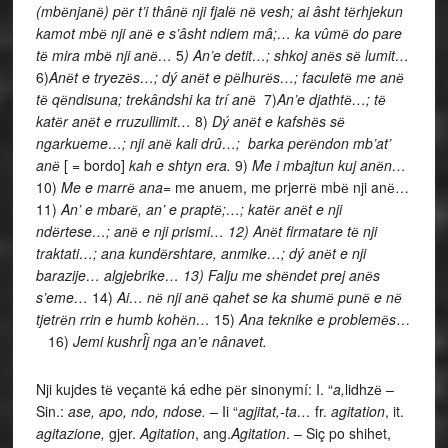
(mbёnjanё) pёr t’i thânё nji fjalё nё vesh; ai âsht tёrhjekun
kamot mbё nji anё e s’âsht ndiem mâ;… ka vûmё do pare
tё mira mbё nji anё…
5
) An’e detit…; shkoj anёs sё lumit…
6)
Anёt e tryezёs…; dý anёt e pёlhurёs…; faculetё me anё
tё qёndisuna; trekândshi ka trí anё
7)
An’e djathtё…; tё
katёr anёt e rruzullimit…
8)
Dý anёt e kafshёs sё
ngarkueme…; nji anё kali drû…; barka perёndon mb’at’
anё
[ = bordo]
kah e shtyn era.
9)
Me i mbajtun kuj anёn…
10)
Me e marrё ana
= me anuem, me prjerrё mbё nji anё…
11)
An’ e mbarё, an’ e praptё;…; katёr anёt e nji
ndёrtese…; anё e nji prismi… 12) Anёt firmatare tё nji
traktati…; ana kundёrshtare, anmike…; dý anёt e nji
barazije… algjebrike… 13) Falju me shёndet prej anёs
s’eme…
14)
Ai… nё nji anё qahet se ka shumё punё e nё
tjetrёn rrin e humb kohёn…
15)
Ana teknike e problemёs
…
16)
Jemi kushrÎj nga an’e nânavet.
Nji kujdes tё veçantё ká edhe pёr sinonymí: I. “
a,
lidhzё –
Sin.:
ase, apo, ndo, ndose. –
Ii “
agjitat,-ta…
fr.
agitation
, it.
agitazione,
gjer.
Agitation
, ang.
Agitation
. – Siç po shihet,