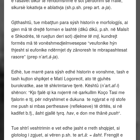
e rasavet dikúr tё rendomshme e sot pёrdorimi sё rrallё,
sikursè lokativja e ablativja (sh.p.sh. prep art.
a-ja
).
Gjithashtû, tue mbatjtun para sýsh historín e morfologjís, ai
gjen mâ të drejtë formёn e lashtë (dikû dikû, p.sh. në Malsít
e Shkodrës, të ruejtun deri sot)
djelme të mij
, kundrejt
formës mâ të vonëshme
djelmve
sepse “
v
eufonike hýn
thjesht si eufonike ndërmjet dy zânoresh te mbrapashtesat
rasore” (prep n’art.
á-ja
).
Edhè, tue marrë para sŷsh edhé historin e vonshme, tash e
tash kujton shpikjet e Matí Logorecit, ato të gjuhës
burokratike, ase të shkrimtarve tjerë. Kështû (n’art.
af-i
)
shënon: “Kjo fjalë qi ka nxjerrë në qarkullim Koço Tasi me
fjalorin e tij, për ndryshimet e dukuna te ngjyrat e nji stofe
me push si mbas perthesave (reflekseve) të dritës, si në
kadifet b.fj., âsht gjallë tyrq.
hav
, e don me thânë
push
“.
Tue shtrî veshtrimin e vet edhe jasht e rreth shqipjet, si
glotolog i zgjuet, ai vëren p.sh. te art.
â
: =
âsht
. Frengjit e