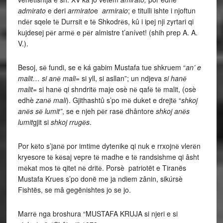
admirato
e deri
armirato
e
armiraio
; e titulli ishte i njoftun
ndёr sqele tё Durrsit e tё Shkodrёs, kû i ipej nji zyrtari qi
kujdesej pёr armё e pёr almistre t’anívet! (shih prep A. A.
V.).
Besoj, sё fundi, se e ká gabim Mustafa tue shkruem “
an’ e
malit… si anё mali
= si yll, si asllan”; un ndjeva
si hanё
malit
= si hanё qi shndritё maje osè nё qafё tё malit, (osè
edhè
zanё mali
). Gjithashtû s’po mё duket e drejtё “
shkoj
anёs sё lumit”
, se e njeh pёr rasё dhântore
shkoj anёs
lumit
gjit si
shkoj rrugёs
.
Por kёto s’janё por imtime dytenike qi nuk e rrxojnё vlerёn
kryesore tё kёsaj vepre tё madhe e tё randsishme qi âsht
mёkat mos tё qitet nё dritё. Porsè patriotët e Tiranës
Mustafa Krues s’po donë me ja ndiem zânin, sikúrsè
Fishtës, se mâ gegënishtes jo se jo.
Marrё nga broshura “MUSTAFA KRUJA si njeri e si