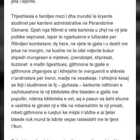
jeta i lejonte.
Thjeshtёsia e familjes mezi i dha mundsí tё kryente
studimet pёr karrierё administrative nё Perandorinё
Osmane. Qysh nga fillimet e vetё karierёs u zhyt nё nji jetё
politike vepruese, tepёr tё ngarkueme e luftarake pёr
Rilindjen kombёtare; dy herё, nё vjete tё gjata i u desht me
jetue nё mёrgim, nё kushte nё tё cilёt ndjente bukur
shpesh mungesёn e mjeteve, çvendosjet, shpresat,
iluzionet e mallin ligёshtues, gjithmonё tё gjallё e
gjithmonё zhgёnjyes qi i kthejshin tё mёrguemit e shkretё
n’andrratarё pёr inerci, madje nё vesakeqё. I shtojmё kёsaj
se lloji i studimeve tё tij – gjuhёsia – kёrkonte ndihmёn e
vazhdueshme tё nji biblioteke dhe bisedёn e gjallё me
popullin, ndёrsa biblioteka e vet, aq e pasun sa âsht shumё
e vёshtirё tё gjindet nji e tillё nё mbarёshtim tё nji privati,
mbeti gjithmonё e ruejtun ke miqtё n’atdhe e ai tjetёr
bisedё nuk mund tё bânte veçse rastёsisht me tё tjerё
t’ikun.