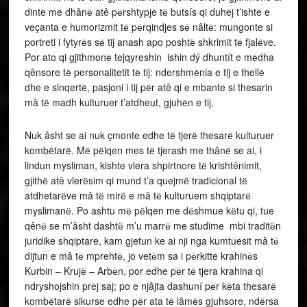
dinte me dhânё atê pёrshtypje tё butsís qi duhej t’ishte e
veçanta e humorizmit tё pёrqindjes sё nâltё: mungonte si
portreti i fytyrёs sё tij anash apo poshtё shkrimit tё fjalёve.
Por ato qi gjithmonё tejqyreshin ishin dý dhuntít e mёdha
qênsore tё personalitetit tё tij: ndershmёnia e tij e thellё
dhe e sinqertё, pasjoni i tij pёr atê qi e mbante si thesarin
mâ tё madh kulturuer t’atdheut, gjuhёn e tij.
Nuk âsht se ai nuk çmonte edhe tё tjerё thesarё kulturuer
kombёtarё. Mё pёlqen mes tё tjerash me thânё se ai, i
lindun mysliman, kishte vlera shpirtnore tё krishtênimit,
gjithё atê vlerёsim qi mund t’a quejmё tradicional tё
atdhetarёve mâ tё mirё e mâ tё kulturuem shqiptarё
myslimanё. Po ashtu mё pёlqen me dёshmue kёtu qi, tue
qênё se m’âsht dashtё m’u marrё me studime mbi traditёn
juridike shqiptare, kam gjetun ke ai nji nga kumtuesit mâ tё
dijtun e mâ tё mprehtё, jo vetёm sa i pёrkitte krahinёs
Kurbin – Krujё – Arbёn, por edhe pёr tё tjera krahina qi
ndryshojshin prej saj; po e njâjta dashuní pёr kёta thesarё
kombёtarё sikurse edhe pёr ata tё lâmёs gjuhsore, ndёrsa