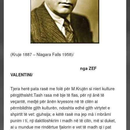
(Krujё 1887 – Niagara Falls 1958)/
nga ZEF
VALENTINI/
Tjera herë pata rasë me folë për M.Krujën si nieri kulture
përgjithsisht.Tash rasa më bje të flas, për nji ânë të
veçantë, medjé për ânën kryesore në të cilën ai
përmblidhte gjith kulturën, ndoshta edhé gjith virtytet e
shpirtit të vet: gjuhsija; e këtë rasë ma jep mâ i mbrâmi
punim i tí, nji daktiloshkrim i madh në të cilin, më si duket,
ai u mundue me rindërtue fjalorin e vet të madh qi i pat