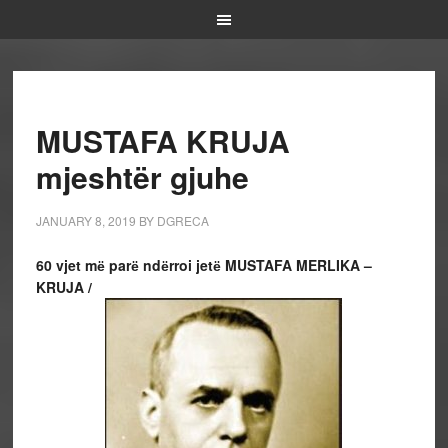
MUSTAFA KRUJA
mjeshtër gjuhe
JANUARY 8, 2019
BY
DGRECA
60 vjet mё parё ndёrroi jetё MUSTAFA MERLIKA –
KRUJA /