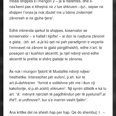
mbasi shqipes s’i mёngon
y
– ja si italishtes, dhe
s-
nёs’kemi pse e kthejmё nё
z
tue shkruem –
lyz-
, sepse nё
shqipen t’onё
s
-ja nuk zbutet me u bâmё
z
ndёrmjet
zânoresh si nё gjuhё tjera”.
Edhè mbrenda qarkut tё shqipes, koservator se
konservator – e hallall i kjoftё! – ai don tё ruejtuna zânoret
e giata; (sh. art.
a-ja
kû qet nё pah paradigmin e veçantё
t’emnavet nё zânore tё gjatё pёrgjithsisht), edhe n’art. tё
posaçёm qi i kushton akcentit, ja njef ndonji vend edhe
akcentit tё prehtё si shênj giatsije tё zânores.
As nuk i mungon fjalorit të Mustafës ndonji ndjesí
hesthetike. Interesohet për eufoní, p.sh. kúr te
art.
â
=
âsht
vёren “formë e volitshme për me i ikun nji
kakofonije, si p.sh.
a
(sht)
shkruem
“. Nji synim stilistik e ká tu
art. “
â:
mënyrë njerzish të pagdhêndun për të pyetun
si
?,
si
thé
?,
si urdhnove
?, kur s’e marrim vesht fjalën”.
Ana kritike del nё shesh hap pёr hap. Qe do shembuj: I. –