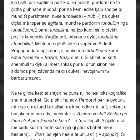
kjo fjalё, pёr kuptimin politik qi ka marrё, pёrdoret nё tё
gjitha gjuhnat e mёdhá; por na kemi edhe fjalё shqipe qi
mund t’i pёrshtaten; nёse
turbullina
(=
trub –
) na duket
diçka mâ tepёr se
agjitata,
mund tё pёrdorim
tundullim
nga
tundulluem.
E para,
turbullina
, na jep kuptimin e efektit
pozitiv tё veprёs s’agjitatorit, ndёrsa e dyta,
tundullima
a
tundullimi
, kishte me qênё shi kjo vepёr vetё dmth.
Propaganda e agjitatorit; sinonim me
turbullimёn
kemi
edhe
trazimin
( =
trazirё, trazyrё
etj.). Si shifet nё kёtё
shembull tё dytё ai merr shkas pёr tё qitun sinonime
sidomos prej zâvendsimi qi i duket i nevojshёm tё
barbarizmavet.
Nё tё gjitha kёto ai shtjen nё punё nji hollёsí leksikografike
shum tё prehёt. Qe p.sh.: “
a,
adv. Pёrdoret pёr tё pyetun,
nё krye e nё fund tё fjalisё; nё krye edhe nё funt, vetёm; e
bashkueme me adv. mohimtar s:
A more vesht? Kёshtu po
thue a? A pёrnjimend e ké a? – á (
me tingull tё gjallё e si
me çudí, kur na thotё kush gjâ qi gadi s’bâhet me e
besuem). –
Pra
ti po vjen nesёr te un,
as?
( =
apo jo
?). Si