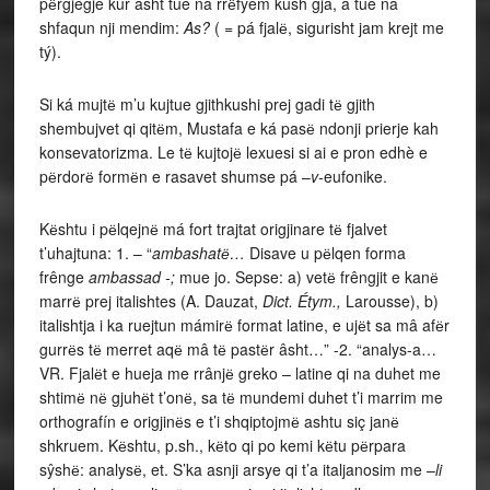
pёrgjegje kúr âsht tue na rrёfyem kush gjâ, a tue na
shfaqun nji mendim:
As?
( = pá fjalё, sigurisht jam krejt me
tý).
Si ká mujtё m’u kujtue gjithkushi prej gadi tё gjith
shembujvet qi qitёm, Mustafa e ká pasё ndonji prierje kah
konsevatorizma. Le tё kujtojё lexuesi si ai e pron edhè e
pёrdorё formёn e rasavet shumse pá –
v-
eufonike.
Kёshtu i pёlqejnё má fort trajtat origjinare tё fjalvet
t’uhajtuna: 1. – “
ambashatё…
Disave u pёlqen forma
frênge
ambassad -;
mue jo. Sepse: a) vetё frêngjit e kanё
marrё prej italishtes (A. Dauzat,
Dict. Étym.,
Larousse), b)
italishtja i ka ruejtun mámirё format latine, e ujёt sa mâ afёr
gurrёs tё merret aqё mâ tё pastёr âsht…” -2. “analys-a…
VR. Fjalёt e hueja me rrânjё greko – latine qi na duhet me
shtimё nё gjuhёt t’onё, sa tё mundemi duhet t’i marrim me
orthografín e origjinёs e t’i shqiptojmё ashtu siç janё
shkruem. Kёshtu, p.sh., kёto qi po kemi kёtu pёrpara
sŷshё: analysё, et. S’ka asnji arsye qi t’a italjanosim me –
li