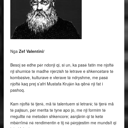
Nga
Zef Valentini/
Besoj se edhe pёr ndonji qi, si un, ka pasё fatin me njoftё
nji shumicё tё madhe njerzish tё letrave e shkencёtarё tё
kombёsive, kulturave e vlerave tё ndryshme, me pasё
njoftё kaq prej s’afri Mustafa Krujёn ka qênё nji fat i
pashoq.
Kam njoftё tё tjerё, mâ tё talentuem si letrarё; tё tjerё mâ
tё pajisun, pёr merita tё tyne apo jo, me nji formim tё
rregulltё nё metodёn shkencore; asnjânin qi tё ketё
mbёrrîmё nё rendimentin e tij nё pёrpjestim me mundsít qi