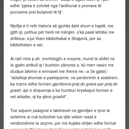
edhè “pjesa e zotnisë nga t’ardhunat e pronave të
punueme prei bulqёvet të tij”.
Njoftja e tí reth historìs së gjuhës âsht shum e haptë, me
gjith qi, pothue për herë në mërgim, s’ká pasë lehtësí me
shfletue, s’po tham bibliothekat e Shqipnís, por as
bibliotheken e vet.
Ai njef mirё p.sh. morfologjín e moçme, mund tё shifet nё
tё gjatin artikull qi i kushton zânores
a
, kû merr rasёn me
studjue lakimin e emnavet me themё nё –
a
(tё gjatё):
“ablativja shumse e pashqueme, nё pёrdorimin e sodshёm,
ka marrё edhe formёn gjenitivore:
prej do grave
pёr
prej do
grash
; ajo e shquemja e ka humbun kryekёput formёn e
vet arkaike, qi ka qênё
grashit
”.
Tue sajuem pasqyrat e lakimevet nё gjendjen e tyne tё
sotshme ai nuk kufizohet tue qitё vetёm rasat e
rendomshme tё soçme, por me kujdes shtjen edhe format