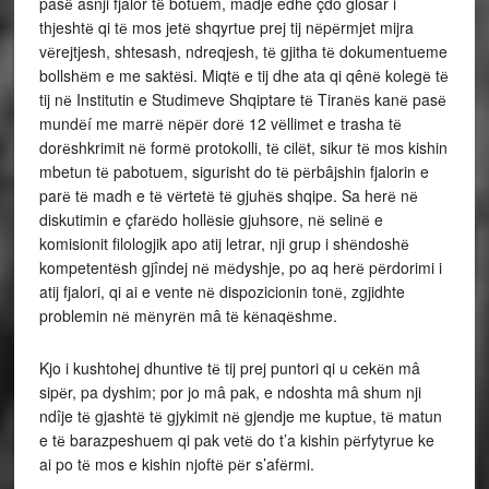
pasё asnji fjalor tё botuem, madje edhe çdo glosar i
thjeshtё qi tё mos jetё shqyrtue prej tij nёpёrmjet mijra
vёrejtjesh, shtesash, ndreqjesh, tё gjitha tё dokumentueme
bollshёm e me saktёsi. Miqtё e tij dhe ata qi qênё kolegё tё
tij nё Institutin e Studimeve Shqiptare tё Tiranёs kanё pasё
mundёí me marrё nёpёr dorё 12 vёllimet e trasha tё
dorёshkrimit nё formё protokolli, tё cilёt, sikur tё mos kishin
mbetun tё pabotuem, sigurisht do tё pёrbâjshin fjalorin e
parё tё madh e tё vёrtetё tё gjuhёs shqipe. Sa herё nё
diskutimin e çfarёdo hollёsie gjuhsore, nё selinё e
komisionit filologjik apo atij letrar, nji grup i shёndoshё
kompetentёsh gjîndej nё mёdyshje, po aq herё pёrdorimi i
atij fjalori, qi ai e vente nё dispozicionin tonё, zgjidhte
problemin nё mёnyrёn mâ tё kёnaqёshme.
Kjo i kushtohej dhuntive tё tij prej puntori qi u cekёn mâ
sipёr, pa dyshim; por jo mâ pak, e ndoshta mâ shum nji
ndîje tё gjashtё tё gjykimit nё gjendje me kuptue, tё matun
e tё barazpeshuem qi pak vetё do t’a kishin pёrfytyrue ke
ai po tё mos e kishin njoftё pёr s’afёrmi.