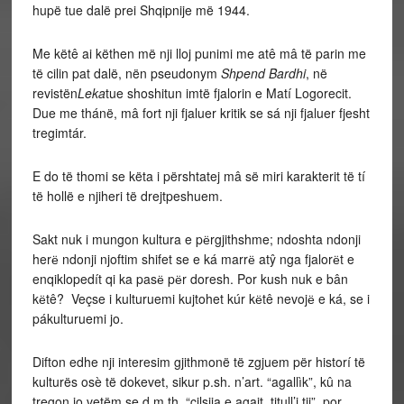
hupë tue dalë prei Shqipnije më 1944.
Me këtê ai këthen më nji lloj punimi me atê mâ të parin me
të cilin pat dalë, nën pseudonym
Shpend Bardhi
, në
revistën
Leka
tue shoshitun imtë fjalorin e Matí Logorecit.
Due me thánë, mâ fort nji fjaluer kritik se sá nji fjaluer fjesht
tregimtár.
E do të thomi se këta i përshtatej mâ së miri karakterit të tí
të hollë e njiheri të drejtpeshuem.
Sakt nuk i mungon kultura e pёrgjithshme; ndoshta ndonji
herё ndonji njoftim shifet se e ká marrё atŷ nga fjalorёt e
enqiklopedít qi ka pasё pёr doresh. Por kush nuk e bân
kёtê? Veçse i kulturuemi kujtohet kúr kёtê nevojё e ká, se i
pákulturuemi jo.
Difton edhe nji interesim gjithmonë të zgjuem për historí të
kulturës osè të dokevet, sikur p.sh. n’art. “agallìk”, kû na
tregon jo vetëm se d.m.th. “cilsija e agait, titull’i tij”, por