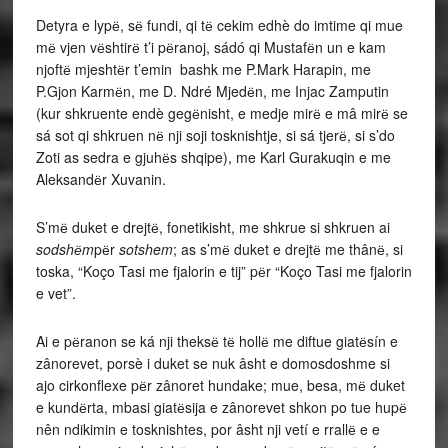
Detyra e lypё, sё fundi, qi tё cekim edhè do imtime qi mue
mё vjen vёshtirё t’i pёranoj, sádó qi Mustafёn un e kam
njoftё mjeshtёr t’emin bashk me P.Mark Harapin, me
P.Gjon Karmёn, me D. Ndré Mjedёn, me Injac Zamputin
(kur shkruente endè gegёnisht, e medje mirё e mâ mirё se
sá sot qi shkruen nё nji soji tosknishtje, si sá tjerё, si s’do
Zoti as sedra e gjuhёs shqipe), me Karl Gurakuqin e me
Aleksandёr Xuvanin.
S’mё duket e drejtё, fonetikisht, me shkrue si shkruen ai
sodshёm
pёr
sotshem
; as s’mё duket e drejtё me thânё, si
toska, “Koço Tasi me fjalorin e tij” pёr “Koço Tasi me fjalorin
e vet”.
Ai e pёranon se ká nji theksё tё hollё me diftue giatёsín e
zânorevet, porsè i duket se nuk âsht e domosdoshme si
ajo cirkonflexe pёr zânoret hundake; mue, besa, mё duket
e kundёrta, mbasi giatёsija e zânorevet shkon po tue hupё
nên ndikimin e tosknishtes, por âsht nji vetí e rrallё e e