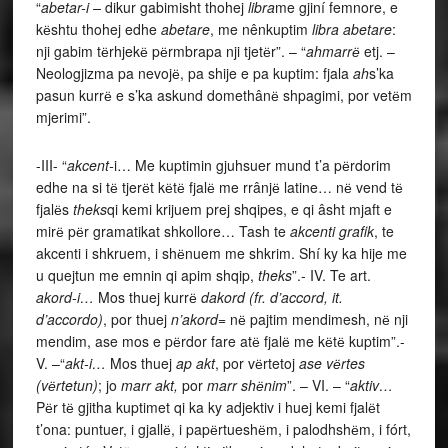
“
abetar-i –
dikur gabimisht thohej
libra
me gjiní femnore, e
kёshtu thohej edhe
abetare
, me nênkuptim
libra abetare
:
nji gabim tёrhjekё pёrmbrapa nji tjetёr”. – “
ahmarrё
etj. –
Neologjizma pa nevojё, pa shije e pa kuptim: fjala
ah
s’ka
pasun kurrё e s’ka askund domethânё shpagimi, por vetёm
mjerimi”.
-III- “
akcent-
i… Me kuptimin gjuhsuer mund t’a pёrdorim
edhe na si tё tjerёt kёtё fjalё me rrânjё latine… nё vend tё
fjalёs
theks
qi kemi krijuem prej shqipes, e qi âsht mjaft e
mirё pёr gramatikat shkollore… Tash te
akcenti grafik
, te
akcenti i shkruem, i shёnuem me shkrim. Shí ky ka hije me
u quejtun me emnin qi apim shqip,
theks
”.- IV. Te art.
akord-i…
Mos thuej kurrё
dakord (fr. d’accord, it.
d’accordo)
, por thuej
n’akord
= nё pajtim mendimesh, nё nji
mendim, ase mos e pёrdor fare atё fjalё me kёtё kuptim”.-
V. –“
akt-i…
Mos thuej
ap akt
, por vёrtetoj
ase vёrtes
(vёrtetun)
; jo
marr akt,
por
marr shёnim
”. – VI. – “
aktiv…
Pёr tё gjitha kuptimet qi ka ky adjektiv i huej kemi fjalёt
t’ona: puntuer, i gjallё, i papёrtueshёm, i palodhshёm, i fórt,