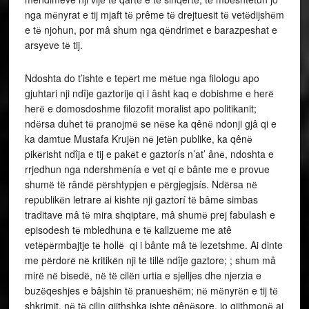
nga mёnyrat e tij mjaft tё prême tё drejtuesit tё vetёdijshёm
e tё njohun, por mâ shum nga qёndrimet e barazpeshat e
arsyeve tё tij.
Ndoshta do t’ishte e tepёrt me mёtue nga filologu apo
gjuhtari nji ndîje gaztorije qi i âsht kaq e dobishme e herё
herё e domosdoshme filozofit moralist apo politikanit;
ndёrsa duhet tё pranojmё se nёse ka qênё ndonji gjâ qi e
ka damtue Mustafa Krujёn nё jetёn publike, ka qênё
pikёrisht ndîja e tij e pakёt e gaztorís n’at’ ânё, ndoshta e
rrjedhun nga ndershmёnía e vet qi e bânte me e provue
shumё tё rândё pёrshtypjen e pёrgjegjsís. Ndёrsa nё
republikёn letrare ai kishte nji gaztorí tё bâme simbas
traditave mâ tё mira shqiptare, mâ shumё prej fabulash e
episodesh tё mbledhuna e tё kallzueme me atê
vetёpёrmbajtje tё hollё qi i bânte mâ tё lezetshme. Ai dinte
me pёrdorё nё kritikёn nji tё tillё ndîje gaztore; ; shum mâ
mirё nё bisedё, nё tё cilёn urtia e sjelljes dhe njerzia e
buzёqeshjes e bâjshin tё pranueshёm; nё mёnyrёn e tij tё
shkrimit, nё tё cilin gjithshka ishte qênёsore, jo gjithmonё ai