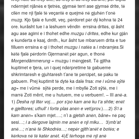
ndёrmjet njânёs e tjetrёs, gjymsё terri ase gjymsё drite, tё
cilёn me nji fjalё tё veçantё e quejmё nё gjuhёn t’onё
muzg
. Kjo fjalё e fundit, veç, pёrdoret pёr dý kohna tё 24
ore. kurâsht tue i a lёshuem vêndin errsina dritёs, qi âsht
agu ase agimi e i thohet edhe
muzgu i dritёs
, edhe kur gján
e kundёrta e ksaj, dmth., kur âsht tue mbaruem drita e tue
filluem errsina e qi i thohet
muzgu i natёs
a
i mbramjes.
Si
kёtё fjalё pёrdorin Gjermanёt pёr agun, e thonё
Morgendämmerung
= muzgu i mёngjesit. Tё gjitha
kuptimet e tjera, un i quej ndёrpretime tё gabueme
shkrimtarёsh e gjuhtarёsh t’anё tё pёrcipёt, sё paku tё
gabuem. Prej kuptimit tё dytё ka dalё frsa:
me i vûmё sŷtё
ag
= me i vûmё sŷtё perde, me i mbyllё Zoti sŷtё, me i
marrё Zoti mênt, me u hutuem, me u verbuem!. – III
anё-a.
1)
Desha nji litёr voj…. por s’po kam anё ku t’a shtie; enёt
e gjelltores; uthull’ i fortё plas anёn e vet
(prov.)….2)
S’i a
kam anёn
= s’kam mjet….; n’i a
gjetsh anёn, bâne
= nё paç
sesi…;
i a dёrgove lajmin me anёn e nji miku…
3)
mb’at
anё…; n’anё tё Shkodrёs…; nepёr gjith’anёt e botёs; e
kёrkova nё tё katёr anёt.
4)
E tёrhoqa mё nji anё