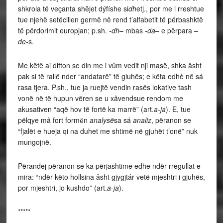
shkrola të veçanta shêjet dýfíshe si
dh
etj., por me i rreshtue
tue njehë setëcillen germë në rend t’alfabetit të përbashktë
të përdorimit europjan; p.sh.
-dh
– mbas
-da
– e përpara –
de
-s.
Me këtê ai difton se din me i vûm vedit nji masë, shka âsht
pak si të rallë nder “andatarë” të giuhës; e këta edhè në sá
rasa tjera. P.sh., tue ja ruejtë vendin rasës lokative tash
vonë në të hupun vëren se u xâvendsue rendom me
akusativen “aqë hov të fortë ka marrë” (art.
a-ja
). E, tue
pëlqye mâ fort formёn
analysë
sa sá
analiz
, përanon se
“fjalët e hueja qi na duhet me shtimë në gjuhët t’onë” nuk
mungojnë.
Përandej përanon se ka përjashtime edhe ndër rregullat e
mira: “ndër këto hollsina âsht gjygjtár vetë mjeshtri i gjuhës,
por mjeshtri, jo kushdo” (art.
a-ja
).
*****