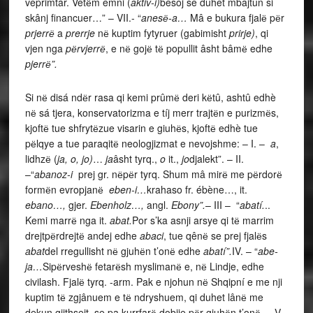
veprimtár. Vetёm emni (
aktiv-i)
besoj se duhet mbajtun si
skânj financuer…” – VII.- “
anesё-a…
Mâ e bukura fjalё pёr
prjerrё
a
prerrje
nё kuptim fytyruer (gabimisht
prirje)
, qi
vjen nga
pёrvjerrё
, e nё gojё tё popullit âsht bâmё edhe
pjerrё”.
Si nё disá ndёr rasa qi kemi prûmё deri kёtû, ashtû edhè
nё sá tjera, konservatorizma e tíj merr trajtёn e purizmёs,
kjoftё tue shfrytёzue visarin e giuhёs, kjoftё edhè tue
pёlqye a tue paraqitё neologjizmat e nevojshme: – I. –
a
,
lidhzё (
ja, o, jo)
…
ja
âsht tyrq.,
o
it.,
jo
djalekt”. – II.
–“
abanoz-i
prej gr. nёpёr tyrq. Shum mâ mirё me pёrdorё
formёn evropjanё
eben-i…
krahaso fr. ébène…, it.
ebano…,
gjer.
Ebenholz…,
angl.
Ebony”.
– III – “
abatí.
..
Kemi marrё nga it.
abat.
Por s’ka asnji arsye qi tё marrim
drejtpёrdrejtё andej edhe
abaci
, tue qênё se prej fjalёs
abat
del rregullisht nё gjuhёn t’onё edhe
abatí”.
IV. – “
abe-
ja…
Sipёrveshё fetarёsh myslimanё e, nё Lindje, edhe
civilash. Fjalё tyrq. -arm. Pak e njohun nё Shqipní e me nji
kuptim tё zgjânuem e tё ndryshuem, qi duhet lânё me
dekun gjithsejt, se pa kurrfarё dobije pёr gjuhёn t’onё. – V.-