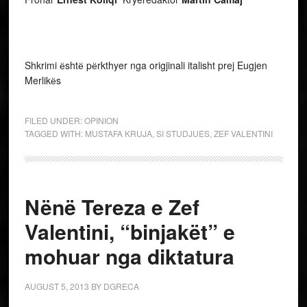
Shkrimi ёshtё pёrkthyer nga origjinali italisht prej Eugjen
Merlikёs
FILED UNDER:
OPINION
TAGGED WITH:
MUSTAFA KRUJA
,
SI STUDJUES
,
ZEF VALENTINI
Nënë Tereza e Zef
Valentini, “binjakët” e
mohuar nga diktatura
AUGUST 5, 2013
BY
DGRECA