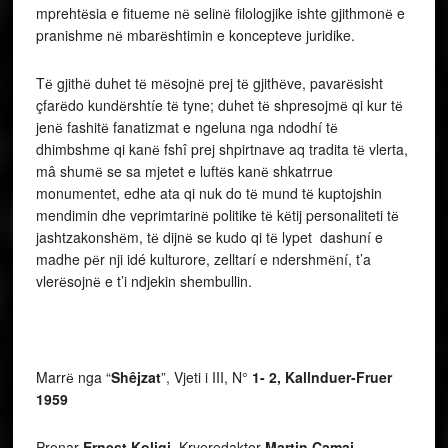
mprehtёsia e fitueme nё selinё filologjike ishte gjithmonё e
pranishme nё mbarёshtimin e koncepteve juridike.
Tё gjithё duhet tё mёsojnё prej tё gjithёve, pavarёsisht
çfarёdo kundёrshtíe tё tyne; duhet tё shpresojmё qi kur tё
jenё fashitё fanatizmat e ngeluna nga ndodhí tё
dhimbshme qi kanё fshî prej shpirtnave aq tradita tё vlerta,
mâ shumё se sa mjetet e luftёs kanё shkatrrue
monumentet, edhe ata qi nuk do tё mund tё kuptojshin
mendimin dhe veprimtarinё politike tё kёtij personaliteti tё
jashtzakonshёm, tё dijnё se kudo qi tё lypet dashuní e
madhe pёr nji idé kulturore, zelltarí e ndershmёní, t’a
vlerёsojnё e t’i ndjekin shembullin.
Marrё nga “
Shêjzat
”, Vjeti i III, N°
1- 2, Kallnduer-Fruer
1959
Pronar
Ernest Koliqi
Kryeredaktor
Martin Camaj