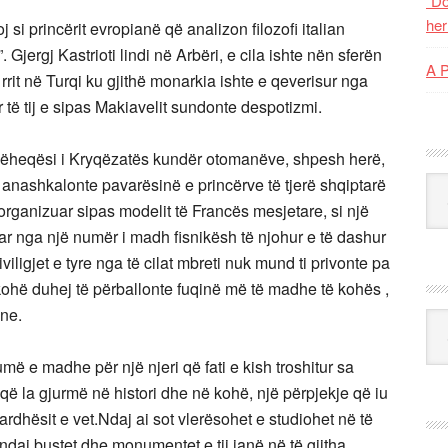
“Do
her
 si princërit evropianë që analizon filozofi italian
 Gjergj Kastrioti lindi në Arbëri, e cila ishte nën sferën
A 
 rrit në Turqi ku gjithë monarkia ishte e qeverisur nga
r të tij e sipas Makiavelit sundonte despotizmi.
dhëheqësi i Kryqëzatës kundër otomanëve, shpesh herë,
ta anashkalonte pavarësinë e princërve të tjerë shqiptarë
Kat
organizuar sipas modelit të Francës mesjetare, si një
thuar nga një numër i madh fisnikësh të njohur e të dashur
iviligjet e tyre nga të cilat mbreti nuk mund ti privonte pa
n kohë duhej të përballonte fuqinë më të madhe të kohës ,
ane.
Ark
humë e madhe për një njeri që fati e kish troshitur sa
që la gjurmë në histori dhe në kohë, një përpjekje që iu
dhësit e vet.Ndaj ai sot vlerësohet e studiohet në të
 ndaj bustet dhe monumentet e tij janë në të gjitha