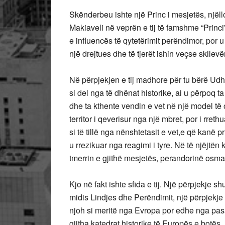
Skënderbeu ishte një Princ i mesjetës, njëlloj
Makiaveli në veprën e tij të famshme “Princi”.
e influencës të qytetërimit perëndimor, por u
një drejtues dhe të tjerët ishin veçse skllevë
Në përpjekjen e tij madhore për tu bërë U
si del nga të dhënat historike, ai u përpoq 
dhe ta kthente vendin e vet në një model të 
territor i qeverisur nga një mbret, por i rre
si të tillë nga nënshtetasit e vet,e që kanë pr
u rrezikuar nga reagimi i tyre. Në të njëjtë
tmerrin e gjithë mesjetës, perandorinë osm
Kjo në fakt ishte sfida e tij. Një përpjekje s
midis Lindjes dhe Perëndimit, një përpjekje 
njoh si meritë nga Evropa por edhe nga pasar
gjitha katedrat historike të Europës e botës,