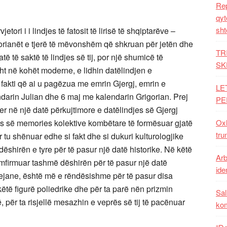
Rep
qyt
sht
ori i i lindjes të fatosit të lirisë të shqiptarëve –
storianët e tjerë të mëvonshëm që shkruan për jetën dhe
TR
 të saktë të lindjes së tij, por një shumicë të
SK
sht në kohët moderne, e lidhin datëlindjen e
 fakti që ai u pagëzua me emrin Gjergj, emrin e
LE
endarin Julian dhe 6 maj me kalendarin Grigorian. Prej
PE
er në një datë përkujtimore e datëlindjes së Gjergj
s së memories kolektive kombëtare të formësuar gjatë
Oxh
tru
 tu shënuar edhe si fakt dhe si dukuri kulturologjike
ëshirën e tyre për të pasur një datë historike. Në këtë
Arb
mfirmuar tashmë dëshirën për të pasur një datë
iden
bejane, është më e rëndësishme për të pasur disa
këtë figurë poliedrike dhe për ta parë nën prizmin
Sal
për ta risjellë mesazhin e veprës së tij të pacënuar
ko