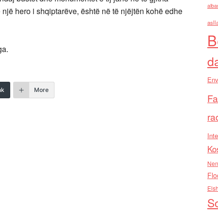
alba
një hero i shqiptarëve, është në të njëjtën kohë edhe
asll
B
ga.
d
Env
nk
More
Fa
ra
Inte
Ko
Nen
Flo
Els
So