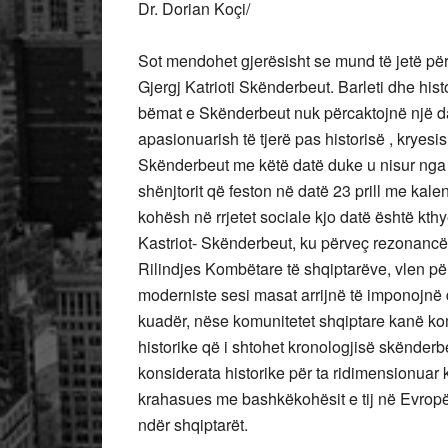
Dr. Dorian Koçi/
Sot mendohet gjerësisht se mund të jetë përvjet
Gjergj Katrioti Skënderbeut. Barleti dhe hi
bëmat e Skënderbeut nuk përcaktojnë një datë
apasionuarish të tjerë pas historisë , kryesi
Skënderbeut me
këtë datë duke u nisur nga
shënjtorit që feston në datë 23 prill me kal
kohësh në rrjetet sociale kjo datë është kthy
Kastriot- Skënderbeut, ku përveç rezonancë
Rilindjes Kombëtare të shqiptarëve, vlen për
moderniste sesi masat arrijnë të imponojnë d
kuadër, nëse komunitetet shqiptare kanë ko
historike që i shtohet kronologjisë skënder
konsiderata historike për ta ridimensionuar 
krahasues me bashkëkohësit e tij në Evropë, 
ndër shqiptarët.