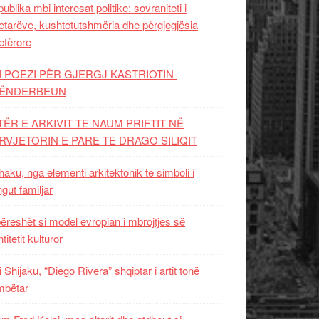
ublika mbi interesat politike: sovraniteti i
etarëve, kushtetutshmëria dhe përgjegjësia
etërore
I POEZI PËR GJERGJ KASTRIOTIN-
ËNDERBEUN
TËR E ARKIVIT TE NAUM PRIFTIT NË
RVJETORIN E PARE TE DRAGO SILIQIT
aku, nga elementi arkitektonik te simboli i
ngut familjar
ëreshët si model evropian i mbrojtjes së
titetit kulturor
i Shijaku, “Diego Rivera” shqiptar i artit tonë
mbëtar