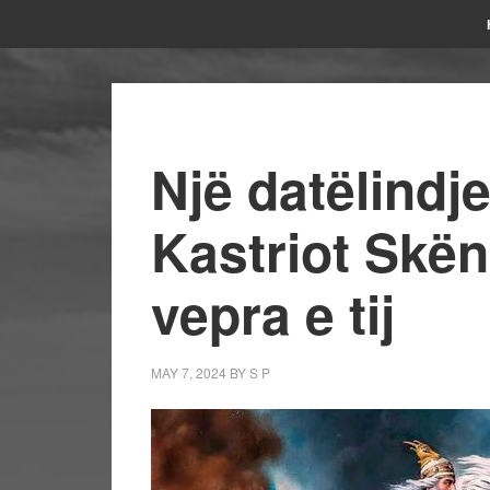
Një datëlindje
Kastriot Skë
vepra e tij
MAY 7, 2024
BY
S P