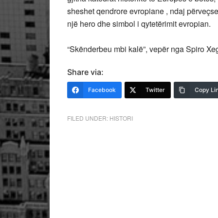
sheshet qendrore evropiane , ndaj përveçse 
një hero dhe simbol i qytetërimit evropian.
“Skënderbeu mbi kalë”, vepër nga Spiro Xe
Share via:
Facebook
Twitter
Copy Li
FILED UNDER:
HISTORI