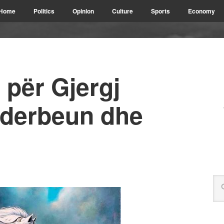
Home
Politics
Opinion
Culture
Sports
Economy
 për Gjergj
nderbeun dhe