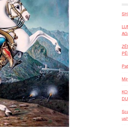
SH
LU
AG
ZË
P
Pat
Mir
KO
DU
Sca
ush