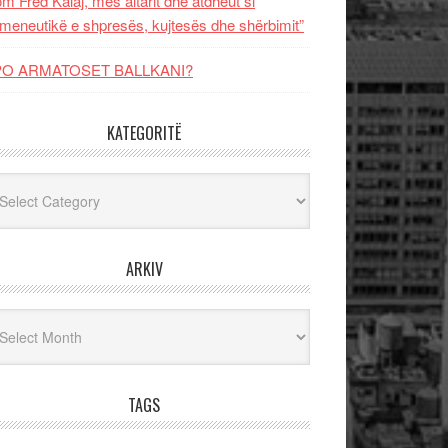
m Fred Kalaj, mes altarit dhe atdheut si
meneutikë e shpresës, kujtesës dhe shërbimit”
PO ARMATOSET BALLKANI?
KATEGORITË
egoritë
ARKIV
iv
TAGS