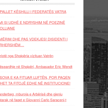
PALLET KËSHILLI I FEDERATËS VATRA
MI SI UDHË E NDRYSHIM NË POEZINË
OLLIANE
MËRIM DHE PAS VDEKJES! DISIDENTI I
ËRHERSHËM…
riotë nga Shqipëria vizituan Vatrën
ëseardhje në Shqipëri, Ambasador Eric Wendt
SOVA E KA FITUAR LUFTËN, POR PAQEN
HET TA FITOJË EDHE NË INSTITUCIONE!
nderbeg, mburoja e Arbërisë dhe gjeniu
tarak në faqet e Giovanni Carlo Saraceni-t