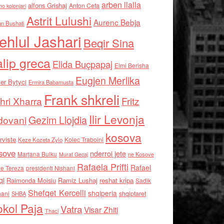
arben llalla
alfons Grishaj
Anton Cefa
no kolonjari
Astrit Lulushi
Aurenc Bebja
an Bushati
ehlul Jashari
Beqir Sina
alip greca
Elida Buçpapaj
Elmi Berisha
Eugjen Merlika
er Bytyci
Ermira Babamusta
Frank shkreli
hri Xharra
Fritz
Ilir Levonja
Gezim Llojdia
dovani
kosova
rviste
Kolec Traboini
Keze Kozeta Zylo
sove
nderroi jete
Marjana Bulku
ne Kosove
Murat Gecaj
Rafaela Prifti
Rafael
e Tereza
presidenti Nishani
qi
Raimonda Moisiu
Ramiz Lushaj
reshat kripa
Sadik
Shefqet Kercelli
shqiperia
hani
shqiptaret
SHBA
kol Paja
Vatra
Visar Zhiti
Thaci