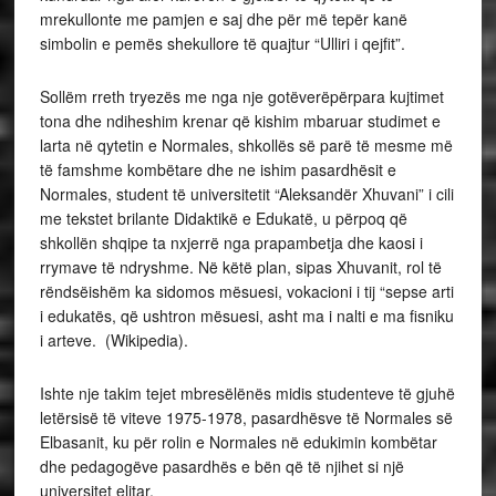
mrekullonte me pamjen e saj dhe për më tepër kanë
simbolin e pemës shekullore të quajtur “Ulliri i qejfit”.
Sollëm rreth tryezës me nga nje gotëverëpërpara kujtimet
tona dhe ndiheshim krenar që kishim mbaruar studimet e
larta në qytetin e Normales, shkollës së parë të mesme më
të famshme kombëtare dhe ne ishim pasardhësit e
Normales, student të universitetit “Aleksandër Xhuvani” i cili
me tekstet brilante Didaktikë e Edukatë, u përpoq që
shkollën shqipe ta nxjerrë nga prapambetja dhe kaosi i
rrymave të ndryshme. Në këtë plan, sipas Xhuvanit, rol të
rëndsëishëm ka sidomos mësuesi, vokacioni i tij “sepse arti
i edukatës, që ushtron mësuesi, asht ma i nalti e ma fisniku
i arteve. (Wikipedia).
Ishte nje takim tejet mbresëlënës midis studenteve të gjuhë
letërsisë të viteve 1975-1978, pasardhësve të Normales së
Elbasanit, ku për rolin e Normales në edukimin kombëtar
dhe pedagogëve pasardhës e bën që të njihet si një
universitet elitar.