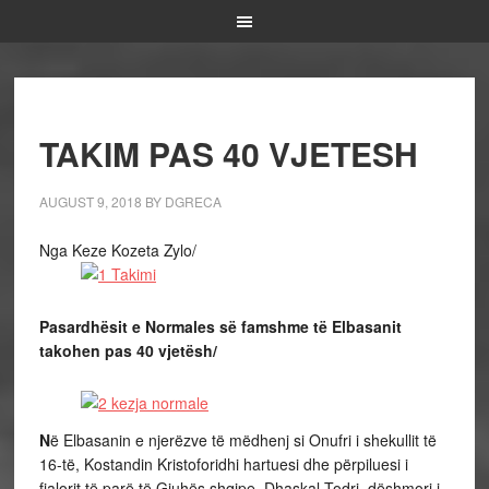
TAKIM PAS 40 VJETESH
AUGUST 9, 2018
BY
DGRECA
Nga Keze Kozeta Zylo/
Pasardhësit e Normales së famshme të Elbasanit
takohen pas 40 vjetësh/
N
ë Elbasanin e njerëzve të mëdhenj si Onufri i shekullit të
16-të, Kostandin Kristoforidhi hartuesi dhe përpiluesi i
fjalorit të parë të Gjuhës shqipe, Dhaskal Todri, dëshmori i