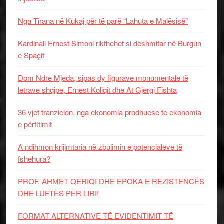
Nga Tirana në Kukaj për të parë “Lahuta e Malësisë”
Kardinali Ernest Simoni rikthehet si dëshmitar në Burgun
e Spaçit
Dom Ndre Mjeda, sipas dy figurave monumentale të
letrave shqipe, Ernest Koliqit dhe At Gjergj Fishta
36 vjet tranzicion, nga ekonomia prodhuese te ekonomia
e përfitimit
A ndihmon krijimtaria në zbulimin e potencialeve të
fshehura?
PROF. AHMET QERIQI DHE EPOKA E REZISTENCЁS
DHE LUFTЁS PЁR LIRI!
FORMAT ALTERNATIVE TË EVIDENTIMIT TË