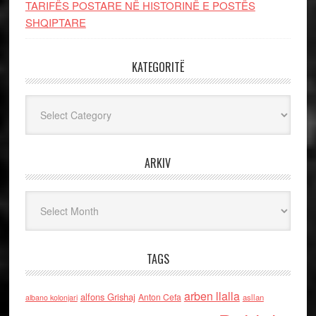
TARIFËS POSTARE NË HISTORINË E POSTËS
SHQIPTARE
KATEGORITË
Kategoritë
ARKIV
Arkiv
TAGS
arben llalla
alfons Grishaj
Anton Cefa
asllan
albano kolonjari