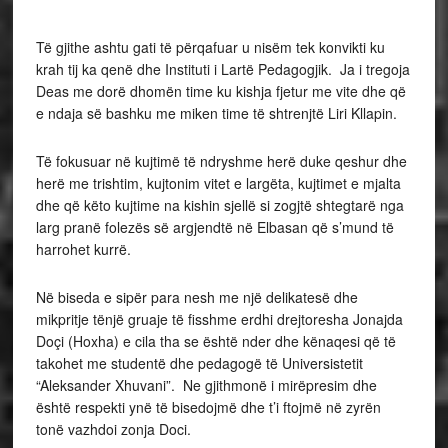
Të gjithe ashtu gati të përqafuar u nisëm tek konvikti ku
krah tij ka qenë dhe Instituti i Lartë Pedagogjik. Ja i tregoja
Deas me dorë dhomën time ku kishja fjetur me vite dhe që
e ndaja së bashku me miken time të shtrenjtë Liri Kllapin.
Të fokusuar në kujtimë të ndryshme herë duke qeshur dhe
herë me trishtim, kujtonim vitet e largëta, kujtimet e mjalta
dhe që këto kujtime na kishin sjellë si zogjtë shtegtarë nga
larg pranë folezës së argjendtë në Elbasan që s’mund të
harrohet kurrë.
Në biseda e sipër para nesh me një delikatesë dhe
mikpritje tënjë gruaje të fisshme erdhi drejtoresha Jonajda
Doçi (Hoxha) e cila tha se është nder dhe kënaqesi që të
takohet me studentë dhe pedagogë të Universistetit
“Aleksander Xhuvani”. Ne gjithmonë i mirëpresim dhe
është respekti ynë të bisedojmë dhe t’i ftojmë në zyrën
tonë vazhdoi zonja Doci.