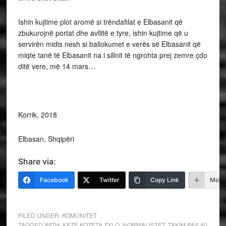
Ishin kujtime plot aromë si trëndafilat e Elbasanit që
zbukurojnë portat dhe avllitë e tyre, ishin kujtime që u
servirën midis nesh si ballokumet e verës së Elbasanit që
miqte tanë të Elbasanit na i sillnit të ngrohta prej zemre çdo
ditë vere, më 14 mars…
Korrik, 2018
Elbasan, Shqipëri
Share via:
Facebook
Twitter
Copy Link
More
FILED UNDER:
KOMUNITET
TAGGED WITH:
KEZE KOZETA ZYLO
,
NORMALISTET
,
TAKIM PAS 40