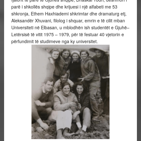
parë i shkollës shqipe dhe krijuesi i një alfabeti me 53
shkronja, Ethem Haxhiademi shkrimtar dhe dramaturg etj,
Aleksandër Xhuvani, filolog i shquar, emrin e të cilit mban
Universiteti në Elbasan, u mblodhën ish studentët e Gjuhë–
Letërsisë të vitit 1975 – 1979, për të festuar 40 vjetorin e
përfundimit të studimeve nga ky universitet.