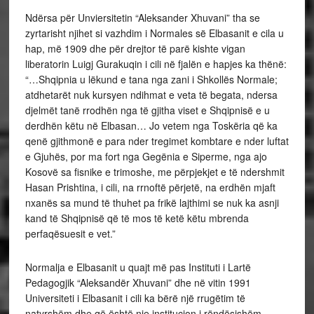
Ndërsa për Unviersitetin “Aleksander Xhuvani” tha se
zyrtarisht njihet si vazhdim i Normales së Elbasanit e cila u
hap, më 1909 dhe për drejtor të parë kishte vigan
liberatorin Luigj Gurakuqin i cili në fjalën e hapjes ka thënë:
“…Shqipnia u lëkund e tana nga zani i Shkollës Normale;
atdhetarët nuk kursyen ndihmat e veta të begata, ndersa
djelmët tanë rrodhën nga të gjitha viset e Shqipnisë e u
derdhën këtu në Elbasan… Jo vetem nga Toskëria që ka
qenë gjithmonë e para nder tregimet kombtare e nder luftat
e Gjuhës, por ma fort nga Gegënia e Siperme, nga ajo
Kosovë sa fisnike e trimoshe, me përpjekjet e të ndershmit
Hasan Prishtina, i cili, na rrnoftë përjetë, na erdhën mjaft
nxanës sa mund të thuhet pa frikë lajthimi se nuk ka asnji
kand të Shqipnisë që të mos të ketë këtu mbrenda
perfaqësuesit e vet.”
Normalja e Elbasanit u quajt më pas Instituti i Lartë
Pedagogjik “Aleksandër Xhuvani” dhe në vitin 1991
Universiteti i Elbasanit i cili ka bërë një rrugëtim të
natyrshëm dhe që është nje institucion i rëndësishëm