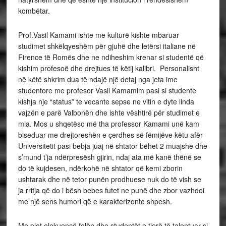
kombëtar.
Prof.Vasil Kamami ishte me kulturë kishte mbaruar
studimet shkëlqyeshëm për gjuhë dhe letërsi italiane në
Firence të Romës dhe ne ndiheshim krenar si studentë që
kishim profesoë dhe drejtues të këtij kalibri. Personalisht
në këtë shkrim dua të ndajë një detaj nga jeta ime
studentore me profesor Vasil Kamamim pasi si studente
kishja nje “status” te vecante sepse ne vitin e dyte linda
vajzën e parë Valbonën dhe ishte vështirë për studimet e
mia. Mos u shqetëso më tha professor Kamami unë kam
biseduar me drejtoreshën e çerdhes së fëmijëve këtu afër
Universitetit pasi bebja juaj në shtator bëhet 2 muajshe dhe
s’mund t’ja ndërpresësh gjirin, ndaj ata më kanë thënë se
do të kujdesen, ndërkohë në shtator që kemi zborin
ushtarak dhe në tetor punën prodhuese nuk do të vish se
ja rritja që do i bësh bebes futet ne punë dhe zbor vazhdoi
me një sens humori që e karakterizonte shpesh.
Me plot elekuencë folën dhe studentët e tjerë të talentuar si