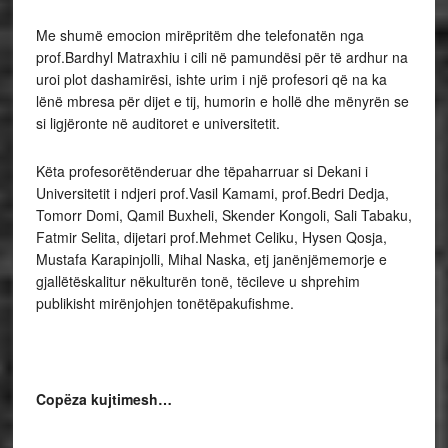
Me shumë emocion mirëpritëm dhe telefonatën nga
prof.Bardhyl Matraxhiu i cili në pamundësi për të ardhur na
uroi plot dashamirësi, ishte urim i një profesori që na ka
lënë mbresa për dijet e tij, humorin e hollë dhe mënyrën se
si ligjëronte në auditoret e universitetit.
Këta profesorëtënderuar dhe tëpaharruar si Dekani i
Universitetit i ndjeri prof.Vasil Kamami, prof.Bedri Dedja,
Tomorr Domi, Qamil Buxheli, Skender Kongoli, Sali Tabaku,
Fatmir Selita, dijetari prof.Mehmet Celiku, Hysen Qosja,
Mustafa Karapinjolli, Mihal Naska, etj janënjëmemorje e
gjallëtëskalitur nëkulturën tonë, tëcileve u shprehim
publikisht mirënjohjen tonëtëpakufishme.
Copëza kujtimesh…