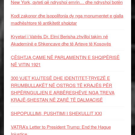
New York, qyteti që ndryshoi emrin… dhe ndryshoi botën
Kodi zakonor dhe isopolifonia dy nga monumentet e gjalla
madhështore të antikitetit shqiptar
Kryetari i Vatrës Dr. Elmi Berisha zhvilloi takim në
Akademinë e Shkencave dhe të Arteve të Kosovës
ÇËSHTJA ÇAME NË PARLAMENTIN E SHQIPËRISË
NË VITIN 1921
300 VJET KUJTESË DHE IDENTITET-TRYEZË E
RRUMBULLAKËT NË OSTROS TË KRAJËS PËR
SHPËRNGULJEN E ARBËRESHËVE NGA TREVA
KRAJË-SHESTAN NË ZARË TË DALMACISË
SHPOPULLIMI, PUSHTIMI I SHEKULLIT XXI
VATRA’s Letter to President Trump: End the Hague
Injustice