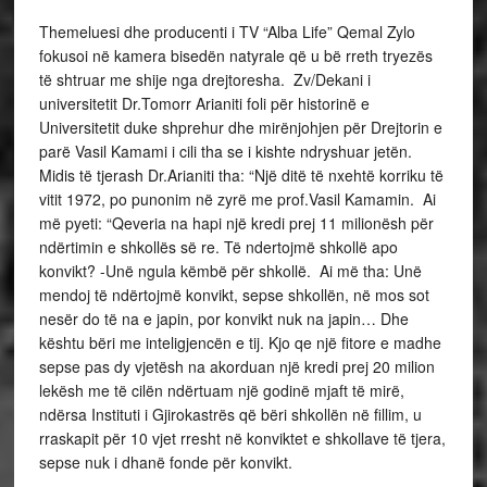
Themeluesi dhe producenti i TV “Alba Life” Qemal Zylo
fokusoi në kamera bisedën natyrale që u bë rreth tryezës
të shtruar me shije nga drejtoresha. Zv/Dekani i
universitetit Dr.Tomorr Arianiti foli për historinë e
Universitetit duke shprehur dhe mirënjohjen për Drejtorin e
parë Vasil Kamami i cili tha se i kishte ndryshuar jetën.
Midis të tjerash Dr.Arianiti tha: “Një ditë të nxehtë korriku të
vitit 1972, po punonim në zyrë me prof.Vasil Kamamin. Ai
më pyeti: “Qeveria na hapi një kredi prej 11 milionësh për
ndërtimin e shkollës së re. Të ndertojmë shkollë apo
konvikt? -Unë ngula këmbë për shkollë. Ai më tha: Unë
mendoj të ndërtojmë konvikt, sepse shkollën, në mos sot
nesër do të na e japin, por konvikt nuk na japin… Dhe
kështu bëri me inteligjencën e tij. Kjo qe një fitore e madhe
sepse pas dy vjetësh na akorduan një kredi prej 20 milion
lekësh me të cilën ndërtuam një godinë mjaft të mirë,
ndërsa Instituti i Gjirokastrës që bëri shkollën në fillim, u
rraskapit për 10 vjet rresht në konviktet e shkollave të tjera,
sepse nuk i dhanë fonde për konvikt.