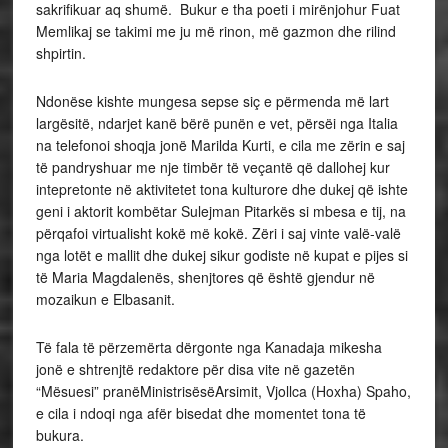
sakrifikuar aq shumë. Bukur e tha poeti i mirënjohur Fuat
Memlikaj se takimi me ju më rinon, më gazmon dhe rilind
shpirtin.
Ndonëse kishte mungesa sepse siç e përmenda më lart
largësitë, ndarjet kanë bërë punën e vet, përsëi nga Italia
na telefonoi shoqja jonë Marilda Kurti, e cila me zërin e saj
të pandryshuar me nje timbër të veçantë që dallohej kur
intepretonte në aktivitetet tona kulturore dhe dukej që ishte
geni i aktorit kombëtar Sulejman Pitarkës si mbesa e tij, na
përqafoi virtualisht kokë më kokë. Zëri i saj vinte valë-valë
nga lotët e mallit dhe dukej sikur godiste në kupat e pijes si
të Maria Magdalenës, shenjtores që është gjendur në
mozaikun e Elbasanit.
Të fala të përzemërta dërgonte nga Kanadaja mikesha
jonë e shtrenjtë redaktore për disa vite në gazetën
“Mësuesi” pranëMinistrisësëArsimit, Vjollca (Hoxha) Spaho,
e cila i ndoqi nga afër bisedat dhe momentet tona të
bukura.