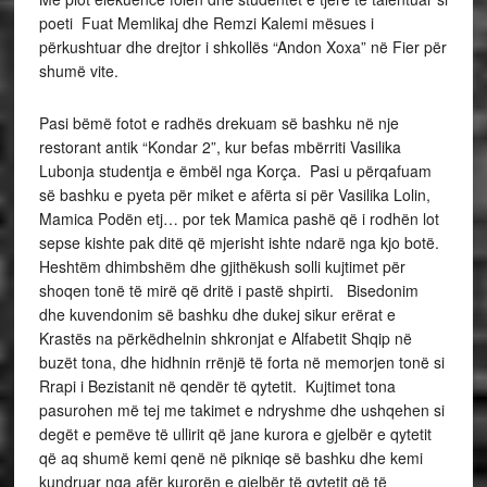
poeti Fuat Memlikaj dhe Remzi Kalemi mësues i
përkushtuar dhe drejtor i shkollës “Andon Xoxa” në Fier për
shumë vite.
Pasi bëmë fotot e radhës drekuam së bashku në nje
restorant antik “Kondar 2”, kur befas mbërriti Vasilika
Lubonja studentja e ëmbël nga Korça. Pasi u përqafuam
së bashku e pyeta për miket e afërta si për Vasilika Lolin,
Mamica Podën etj… por tek Mamica pashë që i rodhën lot
sepse kishte pak ditë që mjerisht ishte ndarë nga kjo botë.
Heshtëm dhimbshëm dhe gjithëkush solli kujtimet për
shoqen tonë të mirë që dritë i pastë shpirti. Bisedonim
dhe kuvendonim së bashku dhe dukej sikur erërat e
Krastës na përkëdhelnin shkronjat e Alfabetit Shqip në
buzët tona, dhe hidhnin rrënjë të forta në memorjen tonë si
Rrapi i Bezistanit në qendër të qytetit. Kujtimet tona
pasurohen më tej me takimet e ndryshme dhe ushqehen si
degët e pemëve të ullirit që jane kurora e gjelbër e qytetit
që aq shumë kemi qenë në pikniqe së bashku dhe kemi
kundruar nga afër kurorën e gjelbër të qytetit që të