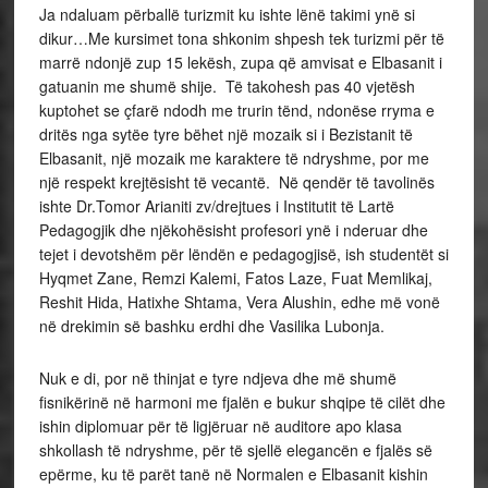
Ja ndaluam përballë turizmit ku ishte lënë takimi ynë si
dikur…Me kursimet tona shkonim shpesh tek turizmi për të
marrë ndonjë zup 15 lekësh, zupa që amvisat e Elbasanit i
gatuanin me shumë shije. Të takohesh pas 40 vjetësh
kuptohet se çfarë ndodh me trurin tënd, ndonëse rryma e
dritës nga sytëe tyre bëhet një mozaik si i Bezistanit të
Elbasanit, një mozaik me karaktere të ndryshme, por me
një respekt krejtësisht të vecantë. Në qendër të tavolinës
ishte Dr.Tomor Arianiti zv/drejtues i Institutit të Lartë
Pedagogjik dhe njëkohësisht profesori ynë i nderuar dhe
tejet i devotshëm për lëndën e pedagogjisë, ish studentët si
Hyqmet Zane, Remzi Kalemi, Fatos Laze, Fuat Memlikaj,
Reshit Hida, Hatixhe Shtama, Vera Alushin, edhe më vonë
në drekimin së bashku erdhi dhe Vasilika Lubonja.
Nuk e di, por në thinjat e tyre ndjeva dhe më shumë
fisnikërinë në harmoni me fjalën e bukur shqipe të cilët dhe
ishin diplomuar për të ligjëruar në auditore apo klasa
shkollash të ndryshme, për të sjellë elegancën e fjalës së
epërme, ku të parët tanë në Normalen e Elbasanit kishin