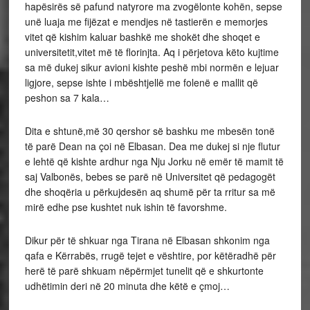
hapësirës së pafund natyrore ma zvogëlonte kohën, sepse
unë luaja me fijëzat e mendjes në tastierën e memorjes
vitet që kishim kaluar bashkë me shokët dhe shoqet e
universitetit,vitet më të florinjta. Aq i përjetova këto kujtime
sa më dukej sikur avioni kishte peshë mbi normën e lejuar
ligjore, sepse ishte i mbështjellë me folenë e mallit që
peshon sa 7 kala…
Dita e shtunë,më 30 qershor së bashku me mbesën tonë
të parë Dean na çoi në Elbasan. Dea me dukej si nje flutur
e lehtë që kishte ardhur nga Nju Jorku në emër të mamit të
saj Valbonës, bebes se parë në Universitet që pedagogët
dhe shoqëria u përkujdesën aq shumë për ta rritur sa më
mirë edhe pse kushtet nuk ishin të favorshme.
Dikur për të shkuar nga Tirana në Elbasan shkonim nga
qafa e Kërrabës, rrugë tejet e vështire, por këtëradhë për
herë të parë shkuam nëpërmjet tunelit që e shkurtonte
udhëtimin deri në 20 minuta dhe këtë e çmoj…