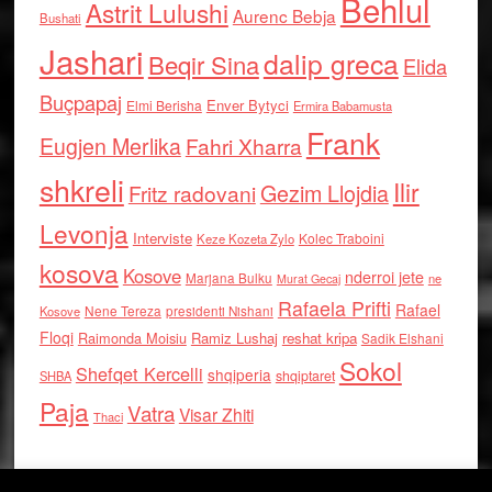
Behlul
Astrit Lulushi
Aurenc Bebja
Bushati
Jashari
dalip greca
Beqir Sina
Elida
Buçpapaj
Enver Bytyci
Elmi Berisha
Ermira Babamusta
Frank
Eugjen Merlika
Fahri Xharra
shkreli
Ilir
Gezim Llojdia
Fritz radovani
Levonja
Interviste
Kolec Traboini
Keze Kozeta Zylo
kosova
Kosove
nderroi jete
Marjana Bulku
ne
Murat Gecaj
Rafaela Prifti
Rafael
Nene Tereza
Kosove
presidenti Nishani
Floqi
Raimonda Moisiu
Ramiz Lushaj
reshat kripa
Sadik Elshani
Sokol
Shefqet Kercelli
shqiperia
shqiptaret
SHBA
Paja
Vatra
Visar Zhiti
Thaci