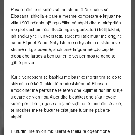
Pasardhësit e shkollës së famshme të Normales së
Elbasanit, shkolla e parë e mesme kombëtare e krijuar ne
vitin 1909 ndjenin një ngazëllim në shpirt dhe e mirëpritën
me plot dashamirësi, ftesën nga organizatori i këtij takimi,
ish shoku ynë i universitetit, studenti i talentuar me origjinë
çame Hiqmet Zane. Natyrisht me ndryshimin e sistemeve
shumë miq, studentë, shok janë larguar në çdo cep të
globit dhe largësia bën punën e vet për mos të qenë të
gjithë prezent.
Kur e vendosëm së bashku me bashkëshortin tim se do të
shkonim në këtë takim të rendesishëm në Elbasan
emocionet më përfshinë të tërën dhe kujtimet ridhnin si një
ujëvarë që vjen nga Alpet dhe bjeshkët dhe s’ka nevojë
kurrë për filtrim, ngase ato janë kujtime të moshës së artë,
të moshës më të bukur të cilat janë futur në palcë të
shpirtit.
Fluturimi me avion mbi ujërat e thella të oqeanit dhe