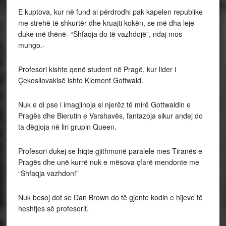
E kuptova, kur në fund ai përdrodhi pak kapelen republike
me strehë të shkurtër dhe kruajti kokën, se më dha leje
duke më thënë -“Shfaqja do të vazhdojë”, ndaj mos
mungo.-
Profesori kishte qenë student në Pragë, kur lider i
Çekosllovakisë ishte Klement Gottwald.
Nuk e di pse i imagjinoja si njerëz të mirë Gottwaldin e
Pragës dhe Bierutin e Varshavës, fantazoja sikur andej do
ta dëgjoja në liri grupin Queen.
Profesori dukej se hiqte gjithmonë paralele mes Tiranës e
Pragës dhe unë kurrë nuk e mësova çfarë mendonte me
“Shfaqja vazhdon!”
Nuk besoj dot se Dan Brown do të gjente kodin e hijeve të
heshtjes së profesorit.