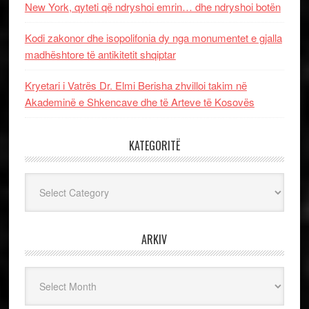
New York, qyteti që ndryshoi emrin… dhe ndryshoi botën
Kodi zakonor dhe isopolifonia dy nga monumentet e gjalla
madhështore të antikitetit shqiptar
Kryetari i Vatrës Dr. Elmi Berisha zhvilloi takim në
Akademinë e Shkencave dhe të Arteve të Kosovës
KATEGORITË
Kategoritë
ARKIV
Arkiv