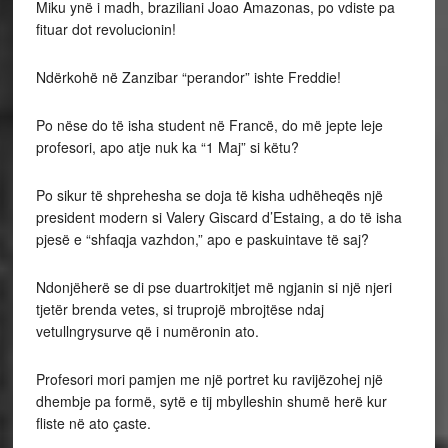
Miku ynë i madh, braziliani Joao Amazonas, po vdiste pa
fituar dot revolucionin!
Ndërkohë në Zanzibar “perandor” ishte Freddie!
Po nëse do të isha student në Francë, do më jepte leje
profesori, apo atje nuk ka “1 Maj” si këtu?
Po sikur të shprehesha se doja të kisha udhëheqës një
president modern si Valery Giscard d’Estaing, a do të isha
pjesë e “shfaqja vazhdon,” apo e paskuintave të saj?
Ndonjëherë se di pse duartrokitjet më ngjanin si një njeri
tjetër brenda vetes, si truprojë mbrojtëse ndaj
vetullngrysurve që i numëronin ato.
Profesori mori pamjen me një portret ku ravijëzohej një
dhembje pa formë, sytë e tij mbylleshin shumë herë kur
fliste në ato çaste.