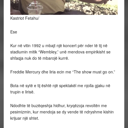
Kastriot Fetahu/
Ese
Kur
në vitin 1992 u mbajt një koncert për nder të tij në
stadiumin mitik “Wembley,” unë mendova empirikisht se
shfaqja nuk do të mbarojë kurrë.
Freddie Mercury dhe liria ecin me “The show must go on.”
Bota në sytë e tij është një spektakël me njolla gjaku në
trupin e lirisë.
Ndodhte të buzëqeshja hidhur, kryqëzoja revoltën me
pesimizmin, kur mendoja se dy vende të ndryshme kishin
krijuar një shtet.