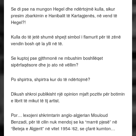
Se di pse na mungon Hegel dhe ndërtojmë kulla, sikur
presim zbarkimin e Hanibalit të Kartagjenës, në vend të
Hegel?!
Kulla do të jetë shumë shpejt simbol i flamurit për të zënë
vendin bosh që la ylli në të.
Se kuptoj pse gjithmonë ne mbushim boshllëqet
sipërfaqësore dhe jo ato në vëllim?
Po shpirtra, shpirtra kur do të ndërtojmë?
Dikush shkroi publikisht një opinion mjaft pozitiv për botimin
e librit të mikut të tij artist.
Por… lexojeni shkrimtarin anglo-algjerian Mouloud
Benzadi, për të cilin nuk mendoj se ka “marrë pjesë” në
“Beteja e Algjerit” në vitet 1954-‘62, se çfarë kumton…