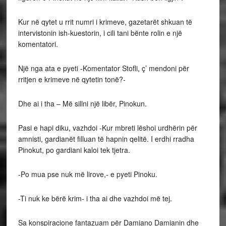
Kur në qytet u rrit numri i krimeve, gazetarët shkuan të
intervistonin ish-kuestorin, i cili tani bënte rolin e një
komentatori.
Një nga ata e pyeti -Komentator Stofli, ç’ mendoni për
rritjen e krimeve në qytetin tonë?-
Dhe ai i tha – Më sillni një libër, Pinokun.
Pasi e hapi diku, vazhdoi -Kur mbreti lëshoi urdhërin për
amnisti, gardianët filluan të hapnin qelitë. I erdhi rradha
Pinokut, po gardiani kaloi tek tjetra.
-Po mua pse nuk më lirove,- e pyeti Pinoku.
-Ti nuk ke bërë krim- i tha ai dhe vazhdoi më tej.
Sa konspiracione fantazuam për Damiano Damianin dhe