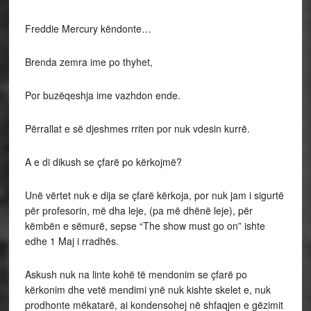
Freddie Mercury këndonte…
Brenda zemra ime po thyhet,
Por buzëqeshja ime vazhdon ende.
Përrallat e së djeshmes rriten por nuk vdesin kurrë.
A e di dikush se çfarë po kërkojmë?
Unë vërtet nuk e dija se çfarë kërkoja, por nuk jam i sigurtë
për profesorin, më dha leje, (pa më dhënë leje), për
këmbën e sëmurë, sepse “The show must go on” ishte
edhe 1 Maj i rradhës.
Askush nuk na linte kohë të mendonim se çfarë po
kërkonim dhe vetë mendimi ynë nuk kishte skelet e, nuk
prodhonte mëkatarë, ai kondensohej në shfaqjen e gëzimit