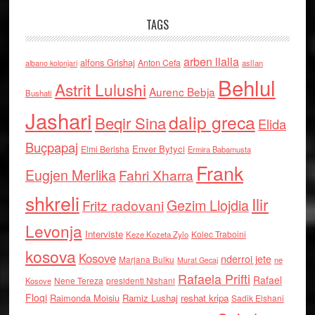
TAGS
arben llalla
alfons Grishaj
Anton Cefa
asllan
albano kolonjari
Behlul
Astrit Lulushi
Aurenc Bebja
Bushati
Jashari
dalip greca
Beqir Sina
Elida
Buçpapaj
Enver Bytyci
Elmi Berisha
Ermira Babamusta
Frank
Eugjen Merlika
Fahri Xharra
shkreli
Ilir
Gezim Llojdia
Fritz radovani
Levonja
Interviste
Kolec Traboini
Keze Kozeta Zylo
kosova
Kosove
nderroi jete
Marjana Bulku
ne
Murat Gecaj
Rafaela Prifti
Rafael
Nene Tereza
Kosove
presidenti Nishani
Floqi
Raimonda Moisiu
Ramiz Lushaj
reshat kripa
Sadik Elshani