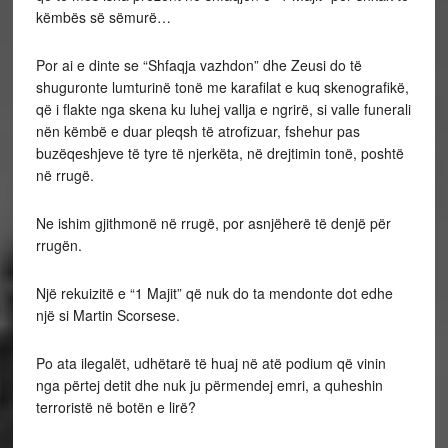
këmbës së sëmurë…
Por ai e dinte se “Shfaqja vazhdon” dhe Zeusi do të
shuguronte lumturinë tonë me karafilat e kuq skenografikë,
që i flakte nga skena ku luhej vallja e ngrirë, si valle funerali
nën këmbë e duar pleqsh të atrofizuar, fshehur pas
buzëqeshjeve të tyre të njerkëta, në drejtimin tonë, poshtë
në rrugë.
Ne ishim gjithmonë në rrugë, por asnjëherë të denjë për
rrugën.
Një rekuizitë e “1 Majit” që nuk do ta mendonte dot edhe
një si Martin Scorsese.
Po ata ilegalët, udhëtarë të huaj në atë podium që vinin
nga përtej detit dhe nuk ju përmendej emri, a quheshin
terroristë në botën e lirë?