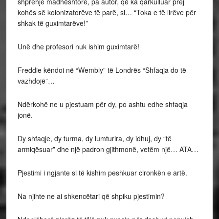
shprehje madhështore, pa autor, që ka qarkulluar prej
kohës së kolonizatorëve të parë, si… “Toka e të lirëve për
shkak të guximtarëve!”
Unë dhe profesori nuk ishim guximtarë!
Freddie këndoi në “Wembly” të Londrës “Shfaqja do të
vazhdojë”…
Ndërkohë ne u pjestuam për dy, po ashtu edhe shfaqja
jonë.
Dy shfaqje, dy turma, dy lumturira, dy idhuj, dy “të
armiqësuar” dhe një padron gjithmonë, vetëm një… ATA…
Pjestimi i ngjante si të kishim peshkuar cironkën e artë.
Na njihte ne ai shkencëtari që shpiku pjestimin?