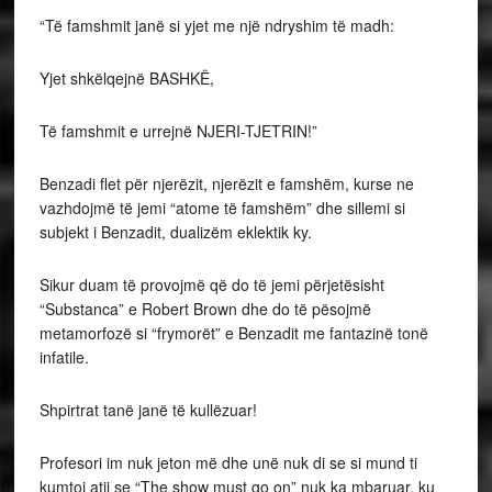
“Të famshmit janë si yjet me një ndryshim të madh:
Yjet shkëlqejnë BASHKË,
Të famshmit e urrejnë NJERI-TJETRIN!”
Benzadi flet për njerëzit, njerëzit e famshëm, kurse ne
vazhdojmë të jemi “atome të famshëm” dhe sillemi si
subjekt i Benzadit, dualizëm eklektik ky.
Sikur duam të provojmë që do të jemi përjetësisht
“Substanca” e Robert Brown dhe do të pësojmë
metamorfozë si “frymorët” e Benzadit me fantazinë tonë
infatile.
Shpirtrat tanë janë të kullëzuar!
Profesori im nuk jeton më dhe unë nuk di se si mund ti
kumtoj atij se “The show must go on” nuk ka mbaruar, ku