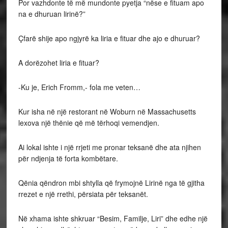
Por vazhdonte të më mundonte pyetja “nëse e fituam apo
na e dhuruan lirinë?”
Çfarë shije apo ngjyrë ka liria e fituar dhe ajo e dhuruar?
A dorëzohet liria e fituar?
-Ku je, Erich Fromm,- fola me veten…
Kur isha në një restorant në Woburn në Massachusetts
lexova një thënie që më tërhoqi vemendjen.
Ai lokal ishte i një rrjeti me pronar teksanë dhe ata njihen
për ndjenja të forta kombëtare.
Qënia qëndron mbi shtylla që frymojnë Lirinë nga të gjitha
rrezet e një rrethi, përsiata për teksanët.
Në xhama ishte shkruar “Besim, Familje, Liri” dhe edhe një