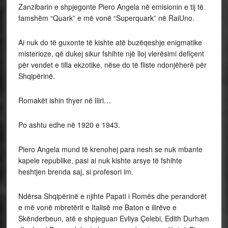
Zanzibarin e shpjegonte Piero Angela në emisionin e tij të
famshëm “Quark” e më vonë “Superquark” në RaiUno.
Ai nuk do të guxonte të kishte atë buzëqeshje enigmatike
misterioze, që dukej sikur fshihte një lloj vlerësimi defiçent
për vendet e tilla ekzotike, nëse do të fliste ndonjëherë për
Shqipërinë.
Romakët ishin thyer në Iliri…
Po ashtu edhe në 1920 e 1943.
Piero Angela mund të krenohej para nesh se nuk mbante
kapele republike, pasi ai nuk kishte arsye të fshihte
heshtjen brenda saj, si profesori im.
Ndërsa Shqipërinë e njihte Papati i Romës dhe perandorët
e më vonë mbretërit e Italisë me Baton e ilirëve e
Skënderbeun, atë e shpjeguan Evliya Çelebi, Edith Durham