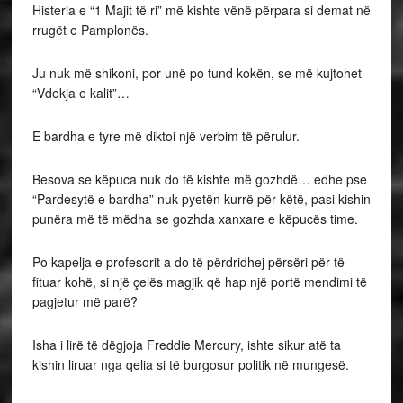
Histeria e “1 Majit të ri” më kishte vënë përpara si demat në
rrugët e Pamplonës.
Ju nuk më shikoni, por unë po tund kokën, se më kujtohet
“Vdekja e kalit”…
E bardha e tyre më diktoi një verbim të përulur.
Besova se këpuca nuk do të kishte më gozhdë… edhe pse
“Pardesytë e bardha” nuk pyetën kurrë për këtë, pasi kishin
punëra më të mëdha se gozhda xanxare e këpucës time.
Po kapelja e profesorit a do të përdridhej përsëri për të
fituar kohë, si një çelës magjik që hap një portë mendimi të
pagjetur më parë?
Isha i lirë të dëgjoja Freddie Mercury, ishte sikur atë ta
kishin liruar nga qelia si të burgosur politik në mungesë.