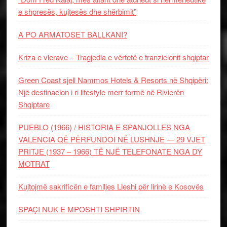
e shpresës, kujtesës dhe shërbimit”
A PO ARMATOSET BALLKANI?
Kriza e vlerave – Tragjedia e vërtetë e tranzicionit shqiptar
Green Coast sjell Nammos Hotels & Resorts në Shqipëri:
Një destinacion i ri lifestyle merr formë në Rivierën
Shqiptare
PUEBLO (1966) / HISTORIA E SPANJOLLES NGA
VALENCIA QË PËRFUNDOI NË LUSHNJE — 29 VJET
PRITJE (1937 – 1966) TË NJË TELEFONATE NGA DY
MOTRAT
Kujtojmë sakrificën e familjes Lleshi për lirinë e Kosovës
SPAÇI NUK E MPOSHTI SHPIRTIN