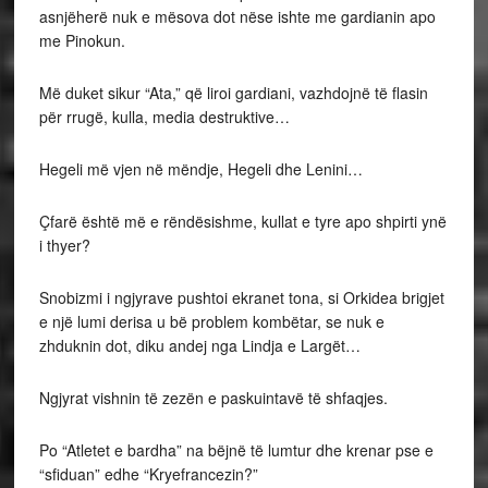
asnjëherë nuk e mësova dot nëse ishte me gardianin apo
me Pinokun.
Më duket sikur “Ata,” që liroi gardiani, vazhdojnë të flasin
për rrugë, kulla, media destruktive…
Hegeli më vjen në mëndje, Hegeli dhe Lenini…
Çfarë është më e rëndësishme, kullat e tyre apo shpirti ynë
i thyer?
Snobizmi i ngjyrave pushtoi ekranet tona, si Orkidea brigjet
e një lumi derisa u bë problem kombëtar, se nuk e
zhduknin dot, diku andej nga Lindja e Largët…
Ngjyrat vishnin të zezën e paskuintavë të shfaqjes.
Po “Atletet e bardha” na bëjnë të lumtur dhe krenar pse e
“sfiduan” edhe “Kryefrancezin?”