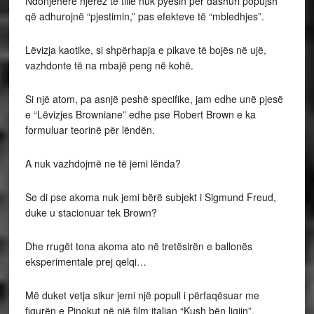
Ndonjëherë njerëz të tillë nuk pyesin për dashuri popujsh
që adhurojnë “pjestimin,” pas efekteve të “mbledhjes”.
Lëvizja kaotike, si shpërhapja e pikave të bojës në ujë,
vazhdonte të na mbajë peng në kohë.
Si një atom, pa asnjë peshë specifike, jam edhe unë pjesë
e “Lëvizjes Browniane” edhe pse Robert Brown e ka
formuluar teorinë për lëndën.
A nuk vazhdojmë ne të jemi lënda?
Se di pse akoma nuk jemi bërë subjekt i Sigmund Freud,
duke u stacionuar tek Brown?
Dhe rrugët tona akoma ato në tretësirën e ballonës
eksperimentale prej qelqi…
Më duket vetja sikur jemi një popull i përfaqësuar me
figurën e Pinokut në një film italian “Kush bën ligjin”.