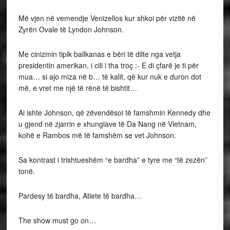
Më vjen në vemendje Venizellos kur shkoi për vizitë në
Zyrën Ovale të Lyndon Johnson.
Me cinizmin tipik ballkanas e bëri të dilte nga vetja
presidentin amerikan, i cili i tha troç :- E di çfarë je ti për
mua… si ajo miza në b… të kalit, që kur nuk e duron dot
më, e vret me një të rënë të bishtit…
Ai ishte Johnson, që zëvendësoi të famshmin Kennedy dhe
u gjend në zjarrin e xhunglave të Da Nang në Vietnam,
kohë e Rambos më të famshëm se vet Johnson.
Sa kontrast i trishtueshëm “e bardha” e tyre me “të zezën”
tonë.
Pardesy të bardha, Atlete të bardha…
The show must go on…