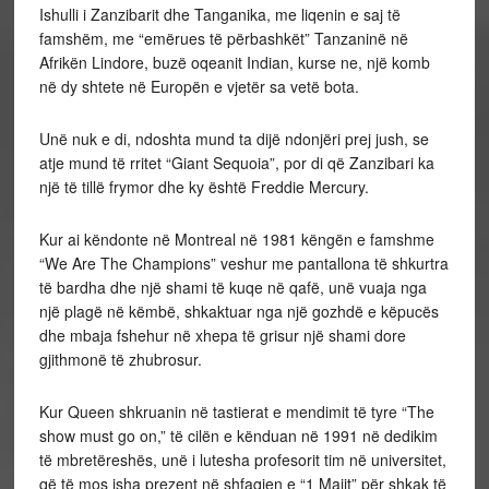
Ishulli i Zanzibarit dhe Tanganika, me liqenin e saj të
famshëm, me “emërues të përbashkët” Tanzaninë në
Afrikën Lindore, buzë oqeanit Indian, kurse ne, një komb
në dy shtete në Europën e vjetër sa vetë bota.
Unë nuk e di, ndoshta mund ta dijë ndonjëri prej jush, se
atje mund të rritet “Giant Sequoia”, por di që Zanzibari ka
një të tillë frymor dhe ky është Freddie Mercury.
Kur ai këndonte në Montreal në 1981 këngën e famshme
“We Are The Champions” veshur me pantallona të shkurtra
të bardha dhe një shami të kuqe në qafë, unë vuaja nga
një plagë në këmbë, shkaktuar nga një gozhdë e këpucës
dhe mbaja fshehur në xhepa të grisur një shami dore
gjithmonë të zhubrosur.
Kur Queen shkruanin në tastierat e mendimit të tyre “The
show must go on,” të cilën e kënduan në 1991 në dedikim
të mbretëreshës, unë i lutesha profesorit tim në universitet,
që të mos isha prezent në shfaqjen e “1 Majit” për shkak të