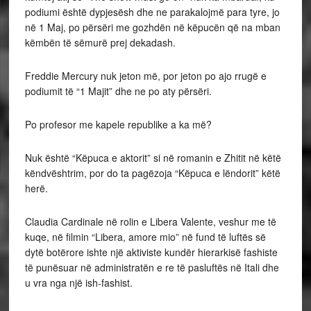
podiumi është dypjesësh dhe ne parakalojmë para tyre, jo
në 1 Maj, po përsëri me gozhdën në këpucën që na mban
këmbën të sëmurë prej dekadash.
Freddie Mercury nuk jeton më, por jeton po ajo rrugë e
podiumit të “1 Majit” dhe ne po aty përsëri.
Po profesor me kapele republike a ka më?
Nuk është “Këpuca e aktorit” si në romanin e Zhitit në këtë
këndvështrim, por do ta pagëzoja “Këpuca e lëndorit” këtë
herë.
Claudia Cardinale në rolin e Libera Valente, veshur me të
kuqe, në filmin “Libera, amore mio” në fund të luftës së
dytë botërore ishte një aktiviste kundër hierarkisë fashiste
të punësuar në administratën e re të pasluftës në Itali dhe
u vra nga një ish-fashist.