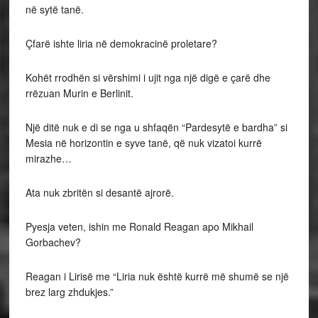
në sytë tanë.
Çfarë ishte liria në demokracinë proletare?
Kohët rrodhën si vërshimi i ujit nga një digë e çarë dhe
rrëzuan Murin e Berlinit.
Një ditë nuk e di se nga u shfaqën “Pardesytë e bardha” si
Mesia në horizontin e syve tanë, që nuk vizatoi kurrë
mirazhe…
Ata nuk zbritën si desantë ajrorë.
Pyesja veten, ishin me Ronald Reagan apo Mikhail
Gorbachev?
Reagan i Lirisë me “Liria nuk është kurrë më shumë se një
brez larg zhdukjes.”