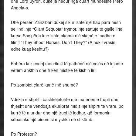
dhe Lord Byron, duke ja hequr nga duart mundësinë Piero
Angela-s.
Dhe përsëri Zanzibari dukej sikur ishte një hap para nesh
se lindi një “Giant Sequoia” frymor, një statujë të gjallë lirie,
kurse Shqipëria ime ishte akoma një skenë e madhe e
filmit “They Shoot Horses, Don’t They?” (A nuk i vrasin
edhe kuajt kështu?)
Kohëra kur endej mendimit të pathënë një çelës që lejonte
vetëm ankthin dhe frikën mistike të kishin liri.
Po zombiet çfarë kanë më shumë?
Vdekja e shpirtit bashkëjetonte me materien e trupit dhe
thjesht unë vendosja ekuilibrat midis një shpirti të vrarë, po
kurrë të mundur dhe një trupi të lodhur, që formonin
sëbashku një binom si myshku në shkëmb.
Po Profesori?