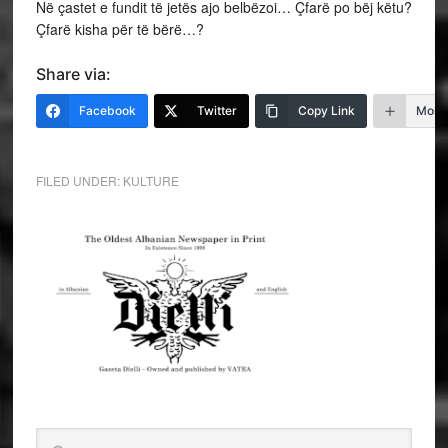
Në çastet e fundit të jetës ajo belbëzoi… Çfarë po bëj këtu?
Çfarë kisha për të bërë…?
Share via:
Facebook
Twitter
Copy Link
More
FILED UNDER:
KULTURE