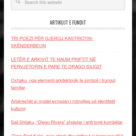
ARTIKUJT E FUNDIT
TRI POEZI PËR GJERGJ KASTRIOTIN-
SKËNDERBEUN
LETËR E ARKIVIT TE NAUM PRIFTIT NË
PERVJETORIN E PARE TE DRAGO SILIQIT
Oxhaku, nga elementi arkitektonik te simboli i trungut
familjar
Arbëreshët si model evropian i mbrojtjes së identitetit
kulturor
Sali Shijaku, “Diego Rivera” shqiptar i artit tonë kombëtar
“Dom Fred Kalaj, mes altarit dhe atdheut si hermeneutikë