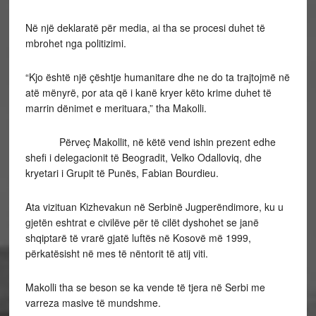
Në një deklaratë për media, ai tha se procesi duhet të
mbrohet nga politizimi.
“Kjo është një çështje humanitare dhe ne do ta trajtojmë në
atë mënyrë, por ata që i kanë kryer këto krime duhet të
marrin dënimet e merituara,” tha Makolli.
Përveç Makollit, në këtë vend ishin prezent edhe
shefi i delegacionit të Beogradit, Velko Odalloviq, dhe
kryetari i Grupit të Punës, Fabian Bourdieu.
Ata vizituan Kizhevakun në Serbinë Jugperëndimore, ku u
gjetën eshtrat e civilëve për të cilët dyshohet se janë
shqiptarë të vrarë gjatë luftës në Kosovë më 1999,
përkatësisht në mes të nëntorit të atij viti.
Makolli tha se beson se ka vende të tjera në Serbi me
varreza masive të mundshme.