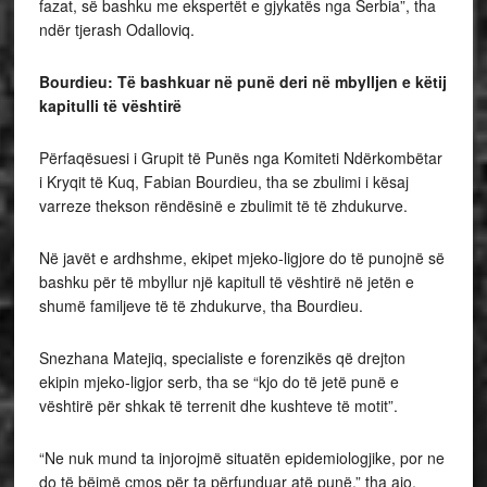
fazat, së bashku me ekspertët e gjykatës nga Serbia”, tha
ndër tjerash Odalloviq.
Bourdieu: Të bashkuar në punë deri në mbylljen e këtij
kapitulli të vështirë
Përfaqësuesi i Grupit të Punës nga Komiteti Ndërkombëtar
i Kryqit të Kuq, Fabian Bourdieu, tha se zbulimi i kësaj
varreze thekson rëndësinë e zbulimit të të zhdukurve.
Në javët e ardhshme, ekipet mjeko-ligjore do të punojnë së
bashku për të mbyllur një kapitull të vështirë në jetën e
shumë familjeve të të zhdukurve, tha Bourdieu.
Snezhana Matejiq, specialiste e forenzikës që drejton
ekipin mjeko-ligjor serb, tha se “kjo do të jetë punë e
vështirë për shkak të terrenit dhe kushteve të motit”.
“Ne nuk mund ta injorojmë situatën epidemiologjike, por ne
do të bëjmë çmos për ta përfunduar atë punë,” tha ajo.