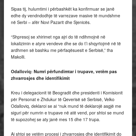
Sipas tij, hulumtimi i përbashkët ka konfirmuar se janë
edhe dy vendndodhje të varrezave masive të mundshme
në Serbi – afër Novi Pazarit dhe Sjenicës.
“Shpresoj se xhirimet nga ajri do të ndihmojnë në
lokalizimin e atyre vendeve dhe se do t’i shqyrtojmë në të
ardhmen së bashku me përfaqësuesit e Serbisë,” tha
Makolli.
Odalloviq: Numri përfundimtar i trupave, vetëm pas
zhvarrosjes dhe identifikimit
Kreu i delegacionit të Beogradit dhe presidenti i Komisionit
për Personat e Zhdukur të Qeverisë së Serbisë, Velko
Odalloviq, deklaroi se ai “nuk mund të deklarojë asgjë me
siguri për numrin e trupave në atë vend, por shtoi se mund
të supozohej se aty janë mes 15 dhe 17 trupa.
Ai shtoi se vetëm procesi i zhvarrosjes dhe identifikimit do