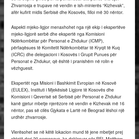
Zhvarrosja e trupave në vendin e ish-minierës “Kizhevak”,
afër kufirit midis Serbisë dhe Kosovës, filloi më 30 nëntor.
Aspekti mjeko-ligjor menaxhohet nga një ekip i ekspertëve
mjeko-ligjorë serbë dhe ekspertë nga Komisioni
Ndërkombëtar për Personat e Zhdukur (ICMP),
përfaqësues të Komitetit Ndërkombëtar të Kryqit të Kuq
(ICRC) dhe delegacioni i Kosovës i Grupit Punues për
Personat e Zhdukur, që është i pranishëm në rolin e
vëzhguesit.
Ekspertët nga Misioni i Bashkimit Evropian në Kosovë
(EULEX), Instituti i Mjekësisë Ligjore të Kosovës dhe
Komisioni i Qeverisë së Serbisë për Personat e Zhdukur
kanë gjetur mbetje njerëzore në vendin e Kizhevak më 16
nëntor, pas së cilës Gjykata e Lartë në Beograd lëshoi një
urdhër zhvarrosje.
Vlerësohet se në këtë lokacion mund të jene mbetjet prej
shtatë deri 20 personave, ka deklaruar për REL Matthew