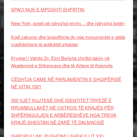
SPAÇI NUK E MPOSHTI SHPIRTIN
New York, qyteti që ndryshoi emrin… dhe ndryshoi botën
Kodi zakonor dhe isopolifonia dy nga monumentet e gjalla
madhështore të antikitetit shqiptar
Kryetari i Vatrës Dr. Elmi Berisha zhvilloi takim në
Akademinë e Shkencave dhe të Arteve të Kosovës
ÇËSHTJA ÇAME NË PARLAMENTIN E SHQIPËRISË
NË VITIN 1921
300 VJET KUJTESË DHE IDENTITET-TRYEZË E
RRUMBULLAKËT NË OSTROS TË KRAJËS PËR
SHPËRNGULJEN E ARBËRESHËVE NGA TREVA
KRAJË-SHESTAN NË ZARË TË DALMACISË
SHPOPULLIMI, PUSHTIMI I SHEKULLIT XXI