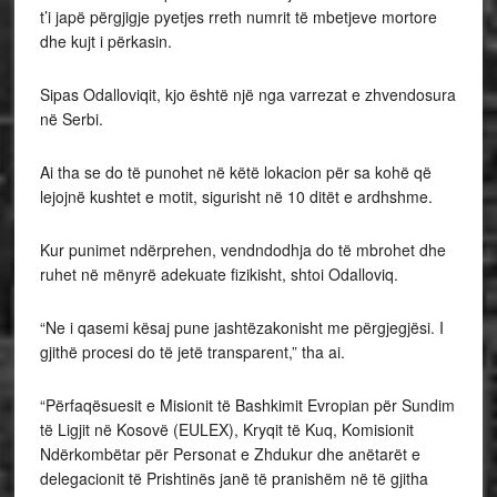
t’i japë përgjigje pyetjes rreth numrit të mbetjeve mortore
dhe kujt i përkasin.
Sipas Odalloviqit, kjo është një nga varrezat e zhvendosura
në Serbi.
Ai tha se do të punohet në këtë lokacion për sa kohë që
lejojnë kushtet e motit, sigurisht në 10 ditët e ardhshme.
Kur punimet ndërprehen, vendndodhja do të mbrohet dhe
ruhet në mënyrë adekuate fizikisht, shtoi Odalloviq.
“Ne i qasemi kësaj pune jashtëzakonisht me përgjegjësi. I
gjithë procesi do të jetë transparent,” tha ai.
“Përfaqësuesit e Misionit të Bashkimit Evropian për Sundim
të Ligjit në Kosovë (EULEX), Kryqit të Kuq, Komisionit
Ndërkombëtar për Personat e Zhdukur dhe anëtarët e
delegacionit të Prishtinës janë të pranishëm në të gjitha