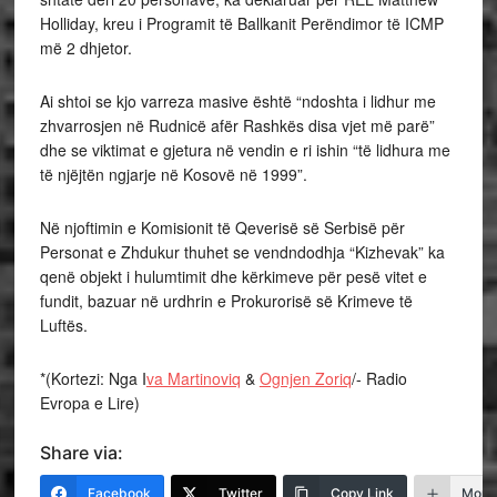
Holliday, kreu i Programit të Ballkanit Perëndimor të ICMP
më 2 dhjetor.
Ai shtoi se kjo varreza masive është “ndoshta i lidhur me
zhvarrosjen në Rudnicë afër Rashkës disa vjet më parë”
dhe se viktimat e gjetura në vendin e ri ishin “të lidhura me
të njëjtën ngjarje në Kosovë në 1999”.
Në njoftimin e Komisionit të Qeverisë së Serbisë për
Personat e Zhdukur thuhet se vendndodhja “Kizhevak” ka
qenë objekt i hulumtimit dhe kërkimeve për pesë vitet e
fundit, bazuar në urdhrin e Prokurorisë së Krimeve të
Luftës.
*(Kortezi: Nga I
va Martinoviq
&
Ognjen Zoriq
/- Radio
Evropa e Lire)
Share via:
Facebook
Twitter
Copy Link
More