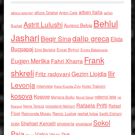
arben llalla
alfons Grishaj
Anton Cefa
asllan
albano kolonjari
Behlul
Astrit Lulushi
Aurenc Bebja
Bushati
Jashari
dalip greca
Beqir Sina
Elida
Buçpapaj
Enver Bytyci
Elmi Berisha
Ermira Babamusta
Frank
Eugjen Merlika
Fahri Xharra
shkreli
Ilir
Gezim Llojdia
Fritz radovani
Levonja
Interviste
Kolec Traboini
Keze Kozeta Zylo
kosova
Kosove
nderroi jete
Marjana Bulku
ne
Murat Gecaj
Rafaela Prifti
Rafael
Nene Tereza
Kosove
presidenti Nishani
Floqi
Raimonda Moisiu
Ramiz Lushaj
reshat kripa
Sadik Elshani
Sokol
Shefqet Kercelli
shqiperia
shqiptaret
SHBA
Paja
Vatra
Visar Zhiti
Thaci