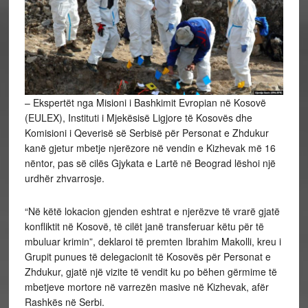
– Ekspertët nga Misioni i Bashkimit Evropian në Kosovë
(EULEX), Instituti i Mjekësisë Ligjore të Kosovës dhe
Komisioni i Qeverisë së Serbisë për Personat e Zhdukur
kanë gjetur mbetje njerëzore në vendin e Kizhevak më 16
nëntor, pas së cilës Gjykata e Lartë në Beograd lëshoi një
urdhër zhvarrosje.
“Në këtë lokacion gjenden eshtrat e njerëzve të vrarë gjatë
konfliktit në Kosovë, të cilët janë transferuar këtu për të
mbuluar krimin”, deklaroi të premten Ibrahim Makolli, kreu i
Grupit punues të delegacionit të Kosovës për Personat e
Zhdukur, gjatë një vizite të vendit ku po bëhen gërmime të
mbetjeve mortore në varrezën masive në Kizhevak, afër
Rashkës në Serbi.