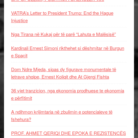
VATRA’s Letter to President Trump: End the Hague
Injustice
Nga Tirana në Kukaj për të parë “Lahuta e Malësisë”
Kardinali Ernest Simoni rikthehet si dëshmitar në Burgun
e Spaçit
Dom Ndre Mjeda, sipas dy figurave monumentale të
letrave shqipe, Ernest Koliqit dhe At Gjergj Fishta
36 vjet tranzicion, nga ekonomia prodhuese te ekonomia
e përfitimit
A ndihmon krijimtaria në zbulimin e potencialeve të
fshehura?
PROF. AHMET QERIQI DHE EPOKA E REZISTENCЁS