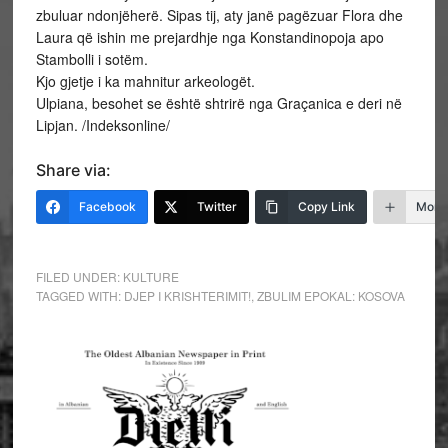
zbuluar ndonjëherë. Sipas tij, aty janë pagëzuar Flora dhe
Laura që ishin me prejardhje nga Konstandinopoja apo
Stambolli i sotëm.
Kjo gjetje i ka mahnitur arkeologët.
Ulpiana, besohet se është shtrirë nga Graçanica e deri në
Lipjan. /Indeksonline/
Share via:
Facebook
Twitter
Copy Link
More
FILED UNDER:
KULTURE
TAGGED WITH:
DJEP I KRISHTERIMIT!
,
ZBULIM EPOKAL: KOSOVA