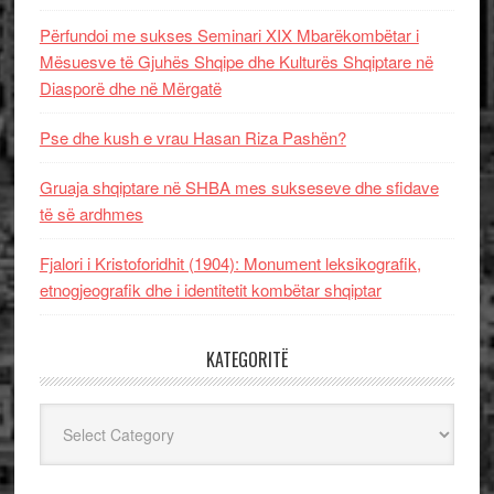
Përfundoi me sukses Seminari XIX Mbarëkombëtar i
Mësuesve të Gjuhës Shqipe dhe Kulturës Shqiptare në
Diasporë dhe në Mërgatë
Pse dhe kush e vrau Hasan Riza Pashën?
Gruaja shqiptare në SHBA mes sukseseve dhe sfidave
të së ardhmes
Fjalori i Kristoforidhit (1904): Monument leksikografik,
etnogjeografik dhe i identitetit kombëtar shqiptar
KATEGORITË
Kategoritë