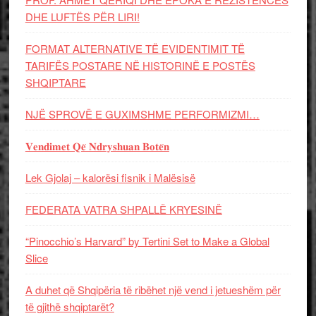
DHE LUFTЁS PЁR LIRI!
FORMAT ALTERNATIVE TË EVIDENTIMIT TË
TARIFËS POSTARE NË HISTORINË E POSTËS
SHQIPTARE
NJË SPROVË E GUXIMSHME PERFORMIZMI…
𝐕𝐞𝐧𝐝𝐢𝐦𝐞𝐭 𝐐𝐞̈ 𝐍𝐝𝐫𝐲𝐬𝐡𝐮𝐚𝐧 𝐁𝐨𝐭𝐞̈𝐧
Lek Gjolaj – kalorësi fisnik i Malësisë
FEDERATA VATRA SHPALLË KRYESINË
“Pinocchio’s Harvard” by Tertini Set to Make a Global
Slice
A duhet që Shqipëria të ribëhet një vend i jetueshëm për
të gjithë shqiptarët?