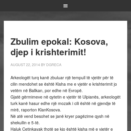
Zbulim epokal: Kosova,
djep i krishterimit!
AUGUST 22, 2014
BY
DGRECA
Arkeologët turq kanë zbuluar një tempull të vjetër për të
cilin mendohet se është Kisha me e vjetër e krishterimit jo
vetëm në Ballkan, por edhe në Evropë.
Gjatë gërmimeve në qytetin e vjetër të Ulpianës, arkeologët
turk kanë hasur edhe një mozaik i cili është në gjendje të
mirë, raporton KlanKosova.
Në atë vend besohet se janë kryer pagëzime qysh në
shekullin e 5-të.
Haluk Cetinkayak thotë se kjo është kisha më e vjetër e