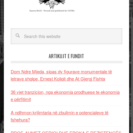
ARTIKUJT E FUNDIT
Dom Ndre Mjeda, sipas dy figurave monumentale të
letrave shqipe, Ernest Koliqit dhe At Gjergj Fishta
36 vjet tranzicion, nga ekonomia prodhuese te ekonomia
e përfitimit
A ndihmon krijimtaria në zbulimin e potencialeve të
fshehura?
PROF. AHMET QERIQI DHE EPOKA E REZISTENCЁS