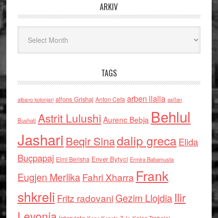
ARKIV
Arkiv
TAGS
arben llalla
alfons Grishaj
Anton Cefa
asllan
albano kolonjari
Behlul
Astrit Lulushi
Aurenc Bebja
Bushati
Jashari
dalip greca
Beqir Sina
Elida
Buçpapaj
Enver Bytyci
Elmi Berisha
Ermira Babamusta
Frank
Eugjen Merlika
Fahri Xharra
shkreli
Ilir
Gezim Llojdia
Fritz radovani
Levonja
Interviste
Kolec Traboini