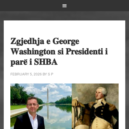
𝐙𝐠𝐣𝐞𝐝𝐡𝐣𝐚 𝐞 𝐆𝐞𝐨𝐫𝐠𝐞
𝐖𝐚𝐬𝐡𝐢𝐧𝐠𝐭𝐨𝐧 𝐬𝐢 𝐏𝐫𝐞𝐬𝐢𝐝𝐞𝐧𝐭𝐢 𝐢
𝐩𝐚𝐫𝐞̈ 𝐢 𝐒𝐇𝐁𝐀
FEBRUARY 5, 2026
BY
S P