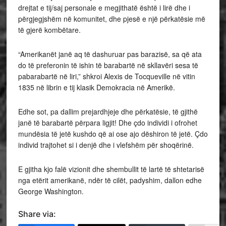
drejtat e tij/saj personale e megjithatë është i lirë dhe i
përgjegjshëm në komunitet, dhe pjesë e një përkatësie më
të gjerë kombëtare.
“Amerikanët janë aq të dashuruar pas barazisë, sa që ata
do të preferonin të ishin të barabartë në skllavëri sesa të
pabarabartë në liri,” shkroi Alexis de Tocqueville në vitin
1835 në librin e tij klasik Demokracia në Amerikë.
Edhe sot, pa dallim prejardhjeje dhe përkatësie, të gjithë
janë të barabartë përpara ligjit! Dhe çdo individi i ofrohet
mundësia të jetë kushdo që ai ose ajo dëshiron të jetë. Çdo
individ trajtohet si i denjë dhe i vlefshëm për shoqërinë.
E gjitha kjo falë vizionit dhe shembullit të lartë të shtetarisë
nga etërit amerikanë, ndër të cilët, padyshim, dallon edhe
George Washington.
Share via: