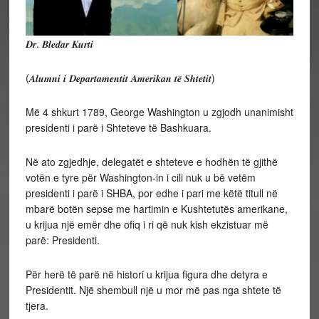
𝑫𝒓. 𝑩𝒍𝒆𝒅𝒂𝒓 𝑲𝒖𝒓𝒕𝒊
(𝑨𝒍𝒖𝒎𝒏𝒊 𝒊 𝑫𝒆𝒑𝒂𝒓𝒕𝒂𝒎𝒆𝒏𝒕𝒊𝒕 𝑨𝒎𝒆𝒓𝒊𝒌𝒂𝒏 𝒕𝒆̈ 𝑺𝒉𝒕𝒆𝒕𝒊𝒕)
Më 4 shkurt 1789, George Washington u zgjodh unanimisht
presidenti i parë i Shteteve të Bashkuara.
Në ato zgjedhje, delegatët e shteteve e hodhën të gjithë
votën e tyre për Washington-in i cili nuk u bë vetëm
presidenti i parë i SHBA, por edhe i pari me këtë titull në
mbarë botën sepse me hartimin e Kushtetutës amerikane,
u krijua një emër dhe ofiq i ri që nuk kish ekzistuar më
parë: Presidenti.
Për herë të parë në histori u krijua figura dhe detyra e
Presidentit. Një shembull një u mor më pas nga shtete të
tjera.