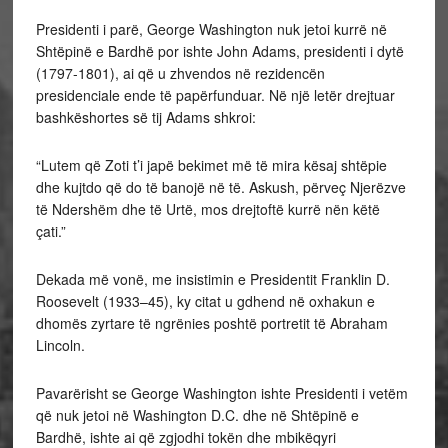
Presidenti i parë, George Washington nuk jetoi kurrë në
Shtëpinë e Bardhë por ishte John Adams, presidenti i dytë
(1797-1801), ai që u zhvendos në rezidencën
presidenciale ende të papërfunduar. Në një letër drejtuar
bashkëshortes së tij Adams shkroi:
“Lutem që Zoti t’i japë bekimet më të mira kësaj shtëpie
dhe kujtdo që do të banojë në të. Askush, përveç Njerëzve
të Ndershëm dhe të Urtë, mos drejtoftë kurrë nën këtë
çati.”
Dekada më vonë, me insistimin e Presidentit Franklin D.
Roosevelt (1933–45), ky citat u gdhend në oxhakun e
dhomës zyrtare të ngrënies poshtë portretit të Abraham
Lincoln.
Pavarërisht se George Washington ishte Presidenti i vetëm
që nuk jetoi në Washington D.C. dhe në Shtëpinë e
Bardhë, ishte ai që zgjodhi tokën dhe mbikëqyri