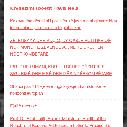
𝗞𝗿𝘆𝗾𝗲𝘇𝗶𝗺𝗶 𝗶 𝗽𝗼𝗲𝘁𝗶𝘁 𝗛𝗮𝘃𝘇𝗶 𝗡𝗲𝗹𝗮
Kosova dhe dështimi i politikës së jashtme shqiptare: Nga
internacionalja komuniste te globalizmi
ZELENSKYY DHE VUÇIQ, DY QASJE POLITIKE QË
NUK MUND TË ZËVENDËSOJNË TË DREJTËN
NDËRKOMBËTARE
IBRI DHE UJMANI, KUR UJI BËHET ÇËSHTJE E
SIGURISË DHE E SË DREJTËS NDËRKOMBËTARE
Shkupi pas 114 vjetëve, nga kryeqendra historike te
horizonti evropian
Fjalitë mesazh…
Prof. Dr. Rifat Latifi, Former Minister of Health of the
Republic of Kosovo, Addresses a Letter to President of