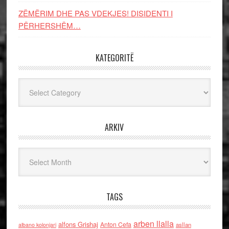
ZËMËRIM DHE PAS VDEKJES! DISIDENTI I
PËRHERSHËM…
KATEGORITË
Kategoritë
ARKIV
Arkiv
TAGS
arben llalla
alfons Grishaj
Anton Cefa
asllan
albano kolonjari