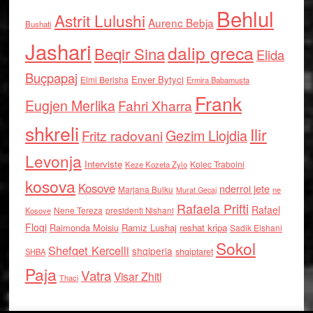
Behlul
Astrit Lulushi
Aurenc Bebja
Bushati
Jashari
dalip greca
Beqir Sina
Elida
Buçpapaj
Enver Bytyci
Elmi Berisha
Ermira Babamusta
Frank
Eugjen Merlika
Fahri Xharra
shkreli
Ilir
Gezim Llojdia
Fritz radovani
Levonja
Interviste
Kolec Traboini
Keze Kozeta Zylo
kosova
Kosove
nderroi jete
Marjana Bulku
ne
Murat Gecaj
Rafaela Prifti
Rafael
Nene Tereza
Kosove
presidenti Nishani
Floqi
Raimonda Moisiu
Ramiz Lushaj
reshat kripa
Sadik Elshani
Sokol
Shefqet Kercelli
shqiperia
shqiptaret
SHBA
Paja
Vatra
Visar Zhiti
Thaci