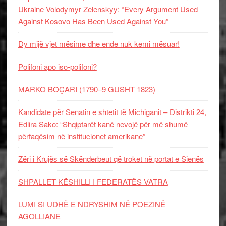
Ukraine Volodymyr Zelenskyy: “Every Argument Used
Against Kosovo Has Been Used Against You”
Dy mijë vjet mësime dhe ende nuk kemi mësuar!
Polifoni apo iso-polifoni?
MARKO BOÇARI (1790–9 GUSHT 1823)
Kandidate për Senatin e shtetit të Michiganit – Distrikti 24,
Edlira Sako: “Shqiptarët kanë nevojë për më shumë
përfaqësim në institucionet amerikane”
Zëri i Krujës së Skënderbeut që troket në portat e Sienës
SHPALLET KËSHILLI I FEDERATËS VATRA
LUMI SI UDHË E NDRYSHIM NË POEZINË
AGOLLIANE