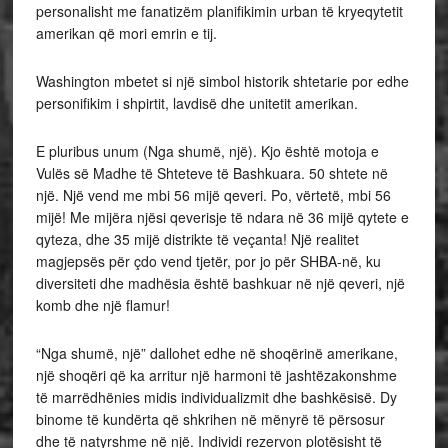
personalisht me fanatizëm planifikimin urban të kryeqytetit
amerikan që mori emrin e tij.
Washington mbetet si një simbol historik shtetarie por edhe
personifikim i shpirtit, lavdisë dhe unitetit amerikan.
E pluribus unum (Nga shumë, një). Kjo është motoja e
Vulës së Madhe të Shteteve të Bashkuara. 50 shtete në
një. Një vend me mbi 56 mijë qeveri. Po, vërtetë, mbi 56
mijë! Me mijëra njësi qeverisje të ndara në 36 mijë qytete e
qyteza, dhe 35 mijë distrikte të veçanta! Një realitet
magjepsës për çdo vend tjetër, por jo për SHBA-në, ku
diversiteti dhe madhësia është bashkuar në një qeveri, një
komb dhe një flamur!
“Nga shumë, një” dallohet edhe në shoqërinë amerikane,
një shoqëri që ka arritur një harmoni të jashtëzakonshme
të marrëdhënies midis individualizmit dhe bashkësisë. Dy
binome të kundërta që shkrihen në mënyrë të përsosur
dhe të natyrshme në një. Individi rezervon plotësisht të