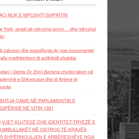
AÇI NUK E MPOSHTI SHPIRTIN
 York, qyteti që ndryshoi emrin… dhe ndryshoi
ën
i zakonor dhe isopolifonia dy nga monumentet
jalla madhështore të antikitetit shqiptar
etari i Vatrës Dr. Elmi Berisha zhvilloi takim në
deminë e Shkencave dhe të Arteve të
sovës
SHTJA ÇAME NË PARLAMENTIN E
QIPËRISË NË VITIN 1921
0 VJET KUJTESË DHE IDENTITET-TRYEZË E
UMBULLAKËT NË OSTROS TË KRAJËS
R SHPËRNGULJEN E ARBËRESHËVE NGA