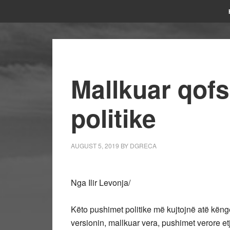
Mallkuar qof
politike
AUGUST 5, 2019
BY
DGRECA
Nga Ilir Levonja/
Këto pushimet politike më kujtojnë atë kën
versionin, mallkuar vera, pushimet verore etj