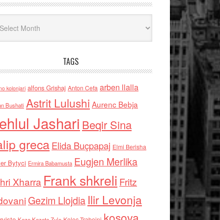
iv
TAGS
arben llalla
alfons Grishaj
Anton Cefa
no kolonjari
Astrit Lulushi
Aurenc Bebja
an Bushati
ehlul Jashari
Beqir Sina
alip greca
Elida Buçpapaj
Elmi Berisha
Eugjen Merlika
er Bytyci
Ermira Babamusta
Frank shkreli
hri Xharra
Fritz
Ilir Levonja
Gezim Llojdia
dovani
kosova
rviste
Kolec Traboini
Keze Kozeta Zylo