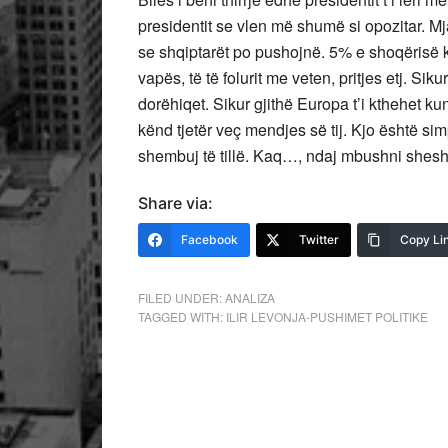
presidentit se vlen më shumë si opozitar. Mj
se shqiptarët po pushojnë. 5% e shoqërisë ka
vapës, të të folurit me veten, pritjes etj. Si
dorëhiqet. Sikur gjithë Europa t’i kthehet k
kënd tjetër veç mendjes së tij. Kjo është si
shembuj të tillë. Kaq…, ndaj mbushni shesh
Share via:
Facebook
Twitter
Copy Li
FILED UNDER:
ANALIZA
TAGGED WITH:
ILIR LEVONJA-PUSHIMET POLITIKE