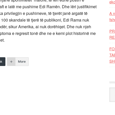
eko
aft e latë me pushime Edi Ramën. Dhe lëri justifikimet
 privilegjin e pushimeve, të tjerët janë argatë të
A n
fsh
kur 100 skandale të tjerë të publikoni, Edi Rama nuk
undër, sikur Amerika, ai nuk dorëhiqet. Dhe nuk njeh
PR
mptoma e regresit tonë dhe ne e kemi plot historinë me
RE
et.
FO
TA
SH
nk
More
Kat