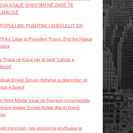
EVA KRAJË-SHESTAN NË ZARË TË
LMACISË
POPULLIMI, PUSHTIMI I SHEKULLIT XXI
RA’s Letter to President Trump: End the Hague
ustice
 Tirana në Kukaj për të parë “Lahuta e
ësisë”
dinali Ernest Simoni rikthehet si dëshmitar në
gun e Spaçit
 Ndre Mjeda, sipas dy figurave monumentale
letrave shqipe, Ernest Koliqit dhe At Gjergj
hta
vjet tranzicion, nga ekonomia prodhuese te