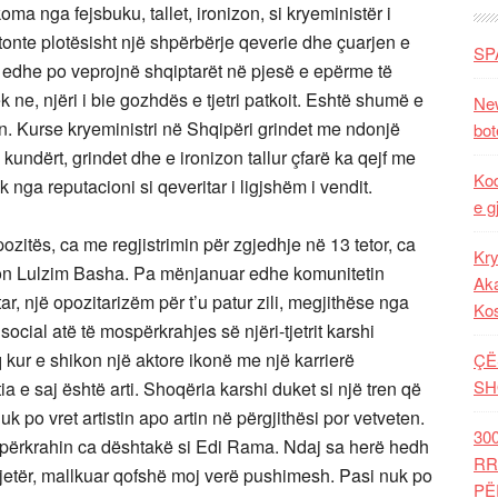
 nga fejsbuku, tallet, ironizon, si kryeministër i
tonte plotësisht një shpërbërje qeverie dhe çuarjen e
SP
si edhe po veprojnë shqiptarët në pjesë e epërme të
ne, njëri i bie gozhdës e tjetri patkoit. Eshtë shumë e
New
. Kurse kryeministri në Shqipëri grindet me ndonjë
bot
 kundërt, grindet dhe e ironizon tallur çfarë ka qejf me
Kod
ga reputacioni si qeveritar i ligjshëm i vendit.
e g
zitës, ca me regjistrimin për zgjedhje në 13 tetor, ca
Kry
on Lulzim Basha. Pa mënjanuar edhe komunitetin
Aka
ar, një opozitarizëm për t’u patur zili, megjithëse nga
Ko
ocial atë të mospërkrahjes së njëri-tjetrit karshi
eq kur e shikon një aktore ikonë me një karrierë
ÇË
SH
ia e saj është arti. Shoqëria karshi duket si një tren që
uk po vret artistin apo artin në përgjithësi por vetveten.
30
ë përkrahin ca dështakë si Edi Rama. Ndaj sa herë hedh
RR
vjetër, mallkuar qofshë moj verë pushimesh. Pasi nuk po
PË