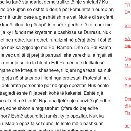
 se ku janë standartet demokratike të një shtetari? Ku
TR
ërie që kujton se është e denjë për komunitetin europian
DA
or në katër, pesë a gjashtëfishin e vet. Nuk e di se çfarë
 kanë filluar të pëshpërisin për zgjedhje të reja por me
SH
a ky i fundit me kryetarin e bashkisë së Durrësit. Nuk
VAT
 në rrethe, kur rrethet, ruralizmi në përgjithësi i është
Inj
 që nuk ka zgjedhje me Edi Ramën. Dhe se Edi Rama
eç uni të tij prej të parruari, shalvarexhiu, a mjaftisti
Nga
nga mendja se do ta hiqnin Edi Ramën me delikatesë
Mal
anë dhe kthejuni shesheve, fillojeni nga teatri sa nuk
gjoja në shtator do filloni nga protestat. Protestat nuk
Kar
 deklarata personale por në grup opozitar. Nuk është
Bur
agjedi është t’i japësh kohë të kakarisi. Eshtë një
Dom
he ai del më i fortë. Nga ana tjetër një opozitë që edhe
të 
t, edhe shkon e regjistrohet. Çfarë do bëj edhe
Fis
hor? Eshtë absurditet ramist ky jo opozitar. Nuk ka
tu. Madje opozita sot duhej të ishte më e bashkuar.
36 
mënjanë sportivitetet malore, të lëri edhe postin e