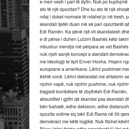
e merr vesh i pari të dytin. Nuk po kuptojmë
ato të një opozitari? Dhe ku ato të një shoq
ndaj i duket normale të ndahet jo në tresh, p
skandali tjetër duan më së pari opozitarët që
Edi Ramën. Ka qënë një vit skandalesh dhe j
e di përse i duhen Lulzim Bashës këto takimet
mbushur mendja më përpara se vet Bashës
nuk njeh asnjë koncept a standart demokracie v
me ideologji te tipit Enver Hoxha. Hiqeni 
europiane a amerikane. Lërini pushimet menj
është vonë. Lërini deklaratat me shtatorin se 
njohin vapë, nuk njohin pushime, nuk njohin
tragjedi kombëtare të zbythësh Edi Ramën, tr
absurditet i gjithi që skandal pas skandali d
bën fushatë, edhe deklaron, edhe distancohe
opozita votime siç bëri Edi Rama në 30 qers
demokraci me këtë logjikë. Nuk fitohet kësh
Biles i bëni thirrje edhe presidentit t’i lëri 