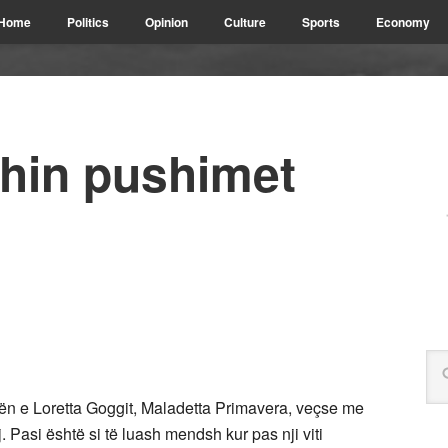
Home
Politics
Opinion
Culture
Sports
Economy
shin pushimet
gën e Loretta Goggit, Maladetta Primavera, veçse me
. Pasi është si të luash mendsh kur pas nji viti