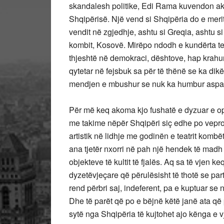
skandalesh politike, Edi Rama kuvendon akoma
Shqipërisë. Një vend si Shqipëria do e meri
vendit në zgjedhje, ashtu si Greqia, ashtu 
kombit, Kosovë. Mirëpo ndodh e kundërta tek 
thjeshtë në demokraci, dështove, hap krahun
qytetar në fejsbuk sa për të thënë se ka dikë
mendjen e mbushur se nuk ka humbur aspak n
Për më keq akoma kjo fushatë e dyzuar e opo
me takime nëpër Shqipëri siç edhe po vepr
artistik në lidhje me godinën e teatrit kombët
ana tjetër nxorri në pah një hendek të madh s
objekteve të kultit të fjalës. Aq sa të vjen k
dyzetëvjeçare që përulësisht të thotë se part
rend përbri saj, indeferent, pa e kuptuar se n
Dhe të parët që po e bëjnë këtë janë ata q
sytë nga Shqipëria të kujtohet ajo kënga e 