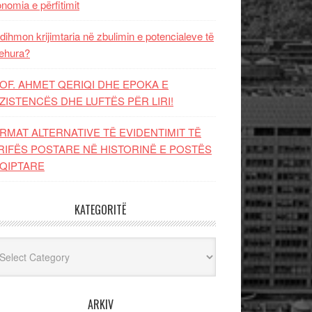
nomia e përfitimit
dihmon krijimtaria në zbulimin e potencialeve të
ehura?
OF. AHMET QERIQI DHE EPOKA E
ZISTENCЁS DHE LUFTЁS PЁR LIRI!
RMAT ALTERNATIVE TË EVIDENTIMIT TË
RIFËS POSTARE NË HISTORINË E POSTËS
QIPTARE
KATEGORITË
egoritë
ARKIV