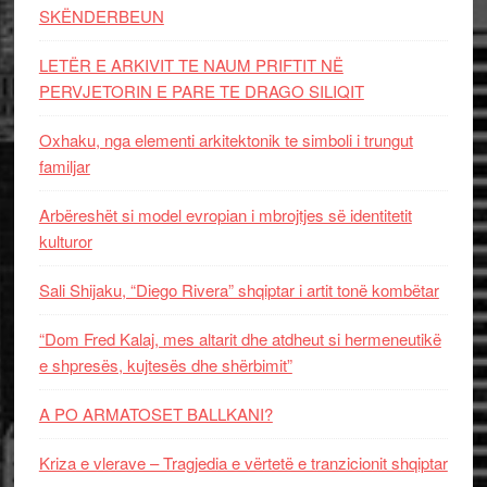
SKËNDERBEUN
LETËR E ARKIVIT TE NAUM PRIFTIT NË
PERVJETORIN E PARE TE DRAGO SILIQIT
Oxhaku, nga elementi arkitektonik te simboli i trungut
familjar
Arbëreshët si model evropian i mbrojtjes së identitetit
kulturor
Sali Shijaku, “Diego Rivera” shqiptar i artit tonë kombëtar
“Dom Fred Kalaj, mes altarit dhe atdheut si hermeneutikë
e shpresës, kujtesës dhe shërbimit”
A PO ARMATOSET BALLKANI?
Kriza e vlerave – Tragjedia e vërtetë e tranzicionit shqiptar