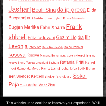
Jashari
dalip greca
Beqir Sina
Elida
Buçpapaj
Enver Bytyci
Elmi Berisha
Ermira Babamusta
Frank
Eugjen Merlika
Fahri Xharra
shkreli
Ilir
Gezim Llojdia
Fritz radovani
Levonja
Interviste
Kolec Traboini
Keze Kozeta Zylo
kosova
Kosove
nderroi jete
Marjana Bulku
ne
Murat Gecaj
Rafaela Prifti
Rafael
Nene Tereza
Kosove
presidenti Nishani
Floqi
Raimonda Moisiu
Ramiz Lushaj
reshat kripa
Sadik Elshani
Sokol
Shefqet Kercelli
shqiperia
shqiptaret
SHBA
Paja
Vatra
Visar Zhiti
Thaci
This website uses cookies to improve your experience. We'll