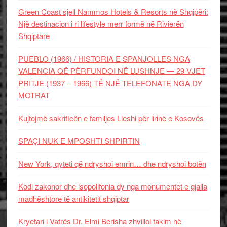
Green Coast sjell Nammos Hotels & Resorts në Shqipëri:
Një destinacion i ri lifestyle merr formë në Rivierën
Shqiptare
PUEBLO (1966) / HISTORIA E SPANJOLLES NGA
VALENCIA QË PËRFUNDOI NË LUSHNJE — 29 VJET
PRITJE (1937 – 1966) TË NJË TELEFONATE NGA DY
MOTRAT
Kujtojmë sakrificën e familjes Lleshi për lirinë e Kosovës
SPAÇI NUK E MPOSHTI SHPIRTIN
New York, qyteti që ndryshoi emrin… dhe ndryshoi botën
Kodi zakonor dhe isopolifonia dy nga monumentet e gjalla
madhështore të antikitetit shqiptar
Kryetari i Vatrës Dr. Elmi Berisha zhvilloi takim në