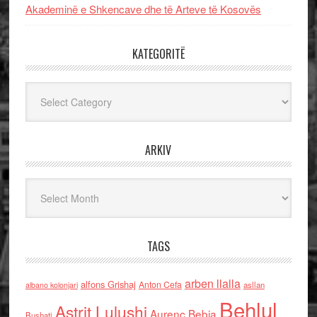
Akademinë e Shkencave dhe të Arteve të Kosovës
KATEGORITË
Kategoritë
ARKIV
Arkiv
TAGS
arben llalla
alfons Grishaj
Anton Cefa
asllan
albano kolonjari
Behlul
Astrit Lulushi
Aurenc Bebja
Bushati