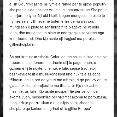
e ish Sigurimit ashte nji fymje e rande per te gjithe popullin
shqiptar, e sidomos per viktimet e komunizmit ne Shqiperi e
familjaret e tyne. Nji akt i ketill tregon mungesen e plote te
frymes se zhvillimeve ne boten e lire qe na rrethon,
mungesen e plote te sensibilitetit te plageve ne vendin
tone, dhe mungesen e plote te ndergjegjes se vrame nga
krimi komunist. Dhe kjo ashte nji tragjedi ma perpjestime
gjitheshqiptare.
Sa per kriminelin “shoku Çoku” qe me shkaktoi kaq dhimbje
trupore e shpirtenore me drunin etij te pagdhenun, e
çizmen e tij te ndyte, une nuk e fale, sepse tradhetoi
bashkevuejtesit e mi. Njikohesisht une nuk fale as edhe
“Shtetin” qe ka per detyre te me mbroje, e qe per 25 vjet te
gjata nuk zbatoi drejtesine ma fillestare. Kjo nuk ashte
meshire, as falje! Kjo ashte mosperfillje per vendin qe
akoma vuen, mosperfillje per viktimet akoma te perbuzuna,
mosperfillje per rrezikun e ringjalljes se nji shoqenie
shqiptare qe kerkon te ngrihet si “e gjithe Europa”