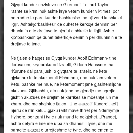
Gjyqet kunder nazisteve ne Gjermani, Telford Taylor,
“ashte se krimi nuk ashte krye vetem kunder viktimes, por
ne rradhe te pare kunder bashkesise, ne nji vend kushkelet
ligji”. Ashtekjo”bashkesi” qe duhet te kerkoje denimin per
dhunimin e te drejtave te njeriut e shkelje te ligjit. Ashte
kjo”bashkesi” qe duhet tekerkoje denimin per dhunimin e te
drejtave te tyne.
Ne fjalen e hapjes se Gjyqit kunder Adolf Eichmann-it ne
Jerusalem, kryeprokurori izraelit, Gideon Haussner tha:
“Kurune dal para jush, o gjyqtare te Izraelit, ne kete
gjykatore te te akuzuemit Eichmann, une nuk jam vetem.
Ketu, bashke me mue, ne ketemoment jane gjashtemiljone
akuzues. Gjithashtu, ata nuk jane ne gjendje me ngrejte
gishtin akuzues ne drejtim te karrikes se mbeshtjellun me
xham, dhe me shqiptue fjalen :’Une akuzoj!’ Kundrejt ketij
njeriu qe rrin ketu…gjaku i viktimave thrret per Nderhymje
Hyjnore, por zani i tyne nuk mund te ndigjohet…Prandej,
ashte detyra e ime me u ba za-dhanesi i tyne, dhe me
paraqite akuzat e urrejteshme te tyne, dhe ne emen te