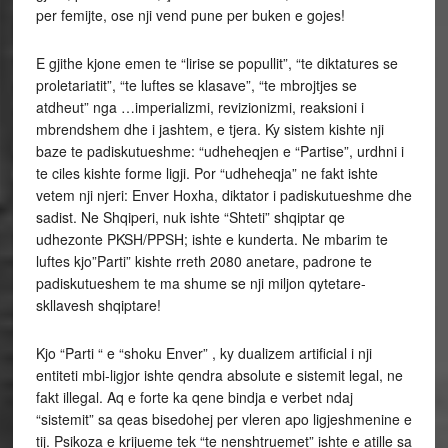
per femijte, ose nji vend pune per buken e gojes!
E gjithe kjone emen te “lirise se popullit”, “te diktatures se
proletariatit”, “te luftes se klasave”, “te mbrojtjes se
atdheut” nga …imperializmi, revizionizmi, reaksioni i
mbrendshem dhe i jashtem, e tjera. Ky sistem kishte nji
baze te padiskutueshme: “udheheqjen e “Partise”, urdhni i
te ciles kishte forme ligji. Por “udheheqja” ne fakt ishte
vetem nji njeri: Enver Hoxha, diktator i padiskutueshme dhe
sadist. Ne Shqiperi, nuk ishte “Shteti” shqiptar qe
udhezonte PKSH/PPSH; ishte e kunderta. Ne mbarim te
luftes kjo”Parti” kishte rreth 2080 anetare, padrone te
padiskutueshem te ma shume se nji miljon qytetare-
skllavesh shqiptare!
Kjo “Parti “ e “shoku Enver” , ky dualizem artificial i nji
entiteti mbi-ligjor ishte qendra absolute e sistemit legal, ne
fakt illegal. Aq e forte ka qene bindja e verbet ndaj
“sistemit” sa qeas bisedohej per vleren apo ligjeshmenine e
tij. Psikoza e krijueme tek “te nenshtruemet” ishte e atille sa