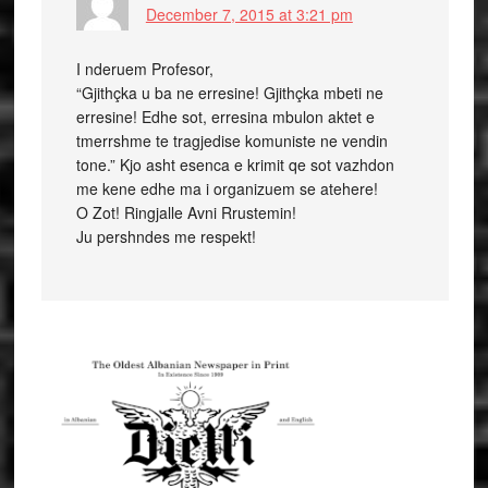
December 7, 2015 at 3:21 pm
I nderuem Profesor,
“Gjithçka u ba ne erresine! Gjithçka mbeti ne
erresine! Edhe sot, erresina mbulon aktet e
tmerrshme te tragjedise komuniste ne vendin
tone.” Kjo asht esenca e krimit qe sot vazhdon
me kene edhe ma i organizuem se atehere!
O Zot! Ringjalle Avni Rrustemin!
Ju pershndes me respekt!