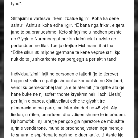
tyne”.
Shfajsimi e vartesve :”kemi zbatue ligjin”. Koha ka qene
ashtu”. Ashtu si koha edhe ligji”. “E bana nga frika”. e tjera
jane te pa pranueshme. Keto shfajsime u hodhen poshte
ne Gjyqin e Nurembergut per ish kriminelet naziste qe
perfunduen ne litar. Tue ju drejtue Eichmann-it ai tha:
“Edhe sikur 80 miljone gjermane te kene veprue si ti, kjo
nuk do te ju shkarkonte nga pergjegjsia per aktin tand”.
Individualizimi i fajit ne personen e fajtorit (jo te tjereve)
tregon shkallen e paligjeshmenise komuniste ne Shqiperi,
vendi ku persekutohej familja e te afermit (“te gjithe ata qe
hane buke ne nji sofer” thonte kryekrimineli Haxhi Lleshi)
per fajin e babes, djalit,vellaut edhe te gjyshit tre
gjeneracione ma pare, me internim deri ne 45 vjet. Aty
linden, u rriten, umartuen, dhe vdiqen shume te internuem.
Nji homofobi, nji urrejtje per çdo gja njerezore qe mbushte
ajrin e vendit tone, mund te prodhohej vetem nga mendje
te smura, e shpirtena te ngrime, e duer katile…! Ashte kjo