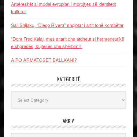
Arbëreshët si model evropian i mbrojtjes së identitetit
kulturor
Sali Shijaku, “Diego Rivera” shqiptar i artit tonë kombëtar
“Dom Fred Kalaj, mes altarit dhe atdheut si hermeneutikë
e shpresës, kujtesës dhe shërbimit”
A PO ARMATOSET BALLKANI?
KATEGORITË
Kategoritë
ARKIV
Arkiv