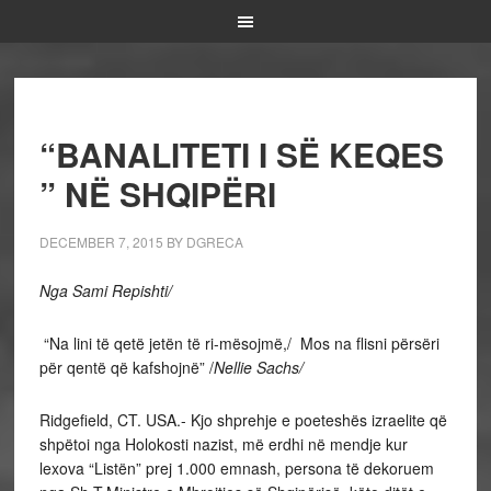
“BANALITETI I SË KEQES
” NË SHQIPËRI
DECEMBER 7, 2015
BY
DGRECA
Nga Sami Repishti/
“Na lini të qetë jetën të ri-mësojmë,/ Mos na flisni përsëri
për qentë që kafshojnë” /
Nellie Sachs/
Ridgefield, CT. USA.- Kjo shprehje e poeteshës izraelite që
shpëtoi nga Holokosti nazist, më erdhi në mendje kur
lexova “Listën” prej 1.000 emnash, persona të dekoruem