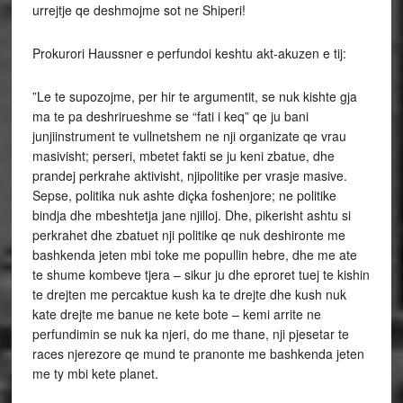
urrejtje qe deshmojme sot ne Shiperi!
Prokurori Haussner e perfundoi keshtu akt-akuzen e tij:
”Le te supozojme, per hir te argumentit, se nuk kishte gja
ma te pa deshrirueshme se “fati i keq” qe ju bani
junjiinstrument te vullnetshem ne nji organizate qe vrau
masivisht; perseri, mbetet fakti se ju keni zbatue, dhe
prandej perkrahe aktivisht, njipolitike per vrasje masive.
Sepse, politika nuk ashte diçka foshenjore; ne politike
bindja dhe mbeshtetja jane njilloj. Dhe, pikerisht ashtu si
perkrahet dhe zbatuet nji politike qe nuk deshironte me
bashkenda jeten mbi toke me popullin hebre, dhe me ate
te shume kombeve tjera – sikur ju dhe eproret tuej te kishin
te drejten me percaktue kush ka te drejte dhe kush nuk
kate drejte me banue ne kete bote – kemi arrite ne
perfundimin se nuk ka njeri, do me thane, nji pjesetar te
races njerezore qe mund te pranonte me bashkenda jeten
me ty mbi kete planet.