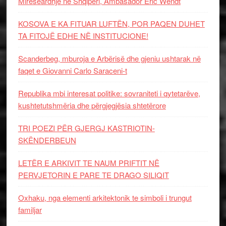
Mirëseardhje në Shqipëri, Ambasador Eric Wendt
KOSOVA E KA FITUAR LUFTËN, POR PAQEN DUHET
TA FITOJË EDHE NË INSTITUCIONE!
Scanderbeg, mburoja e Arbërisë dhe gjeniu ushtarak në
faqet e Giovanni Carlo Saraceni-t
Republika mbi interesat politike: sovraniteti i qytetarëve,
kushtetutshmëria dhe përgjegjësia shtetërore
TRI POEZI PËR GJERGJ KASTRIOTIN-
SKËNDERBEUN
LETËR E ARKIVIT TE NAUM PRIFTIT NË
PERVJETORIN E PARE TE DRAGO SILIQIT
Oxhaku, nga elementi arkitektonik te simboli i trungut
familjar