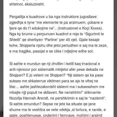
shtetnor, eksluzivisht.
Pergatitja e kuadrove u ba nga instruktore jugosllave:
zgjedhja e tyne “me elemente te pa arsimuem, çobane e
tjere qe do t’i edukojme ne”.. (instrusionet e Koçi Xoxes).
Nga ky brume u perpunuen kuadrot e reja te “Sigurimit te
Shtetit” qe sherbyen “Partine” per 45 vjet. Gjate kesaje
kohe, Shqiperia njohu dhe jetoi periudhen e saj ma te zeze,
e ma tragjike, pasojat e se ciles i ndjejme edhe sot.
Si ashte e mundun qe nji zhvillim i ketill kaq irracional e
anti-njerezor por sistematik mbijetoi afer pese dekada ne
Shqiperi? E jo vetem ne Shqiperi? “Nji sistem qe ka pase
sukses me shkaterrue viktimen para se ajo te vihej ne
litar… ashte jashtezakonisht sistemi ma i suksesshem me
mbajte njji popull ne skllaveri. Ne nenshtrim!” shkruente
filozofja Hannah Arendt, ne pershkrimin e saj te “nazismit”.
Si ashte emundun? Sepse ne jete ka situate qe jane
shume ma te veshtira se vete vdekja.,si tortura, e rande, e
gjate, poshtenuese, çnderimi i femnave, mohimi i arsimit