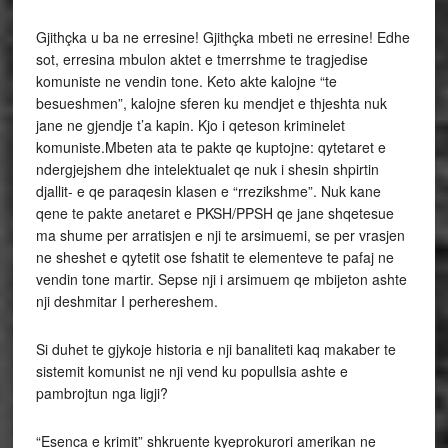
Gjithçka u ba ne erresine! Gjithçka mbeti ne erresine! Edhe
sot, erresina mbulon aktet e tmerrshme te tragjedise
komuniste ne vendin tone. Keto akte kalojne “te
besueshmen”, kalojne sferen ku mendjet e thjeshta nuk
jane ne gjendje t’a kapin. Kjo i qeteson kriminelet
komuniste.Mbeten ata te pakte qe kuptojne: qytetaret e
ndergjejshem dhe intelektualet qe nuk i shesin shpirtin
djallit- e qe paraqesin klasen e “rrezikshme”. Nuk kane
qene te pakte anetaret e PKSH/PPSH qe jane shqetesue
ma shume per arratisjen e nji te arsimuemi, se per vrasjen
ne sheshet e qytetit ose fshatit te elementeve te pafaj ne
vendin tone martir. Sepse nji i arsimuem qe mbijeton ashte
nji deshmitar I perhereshem.
Si duhet te gjykoje historia e nji banaliteti kaq makaber te
sistemit komunist ne nji vend ku popullsia ashte e
pambrojtun nga ligji?
“Esenca e krimit” shkruente kyeprokurori amerikan ne