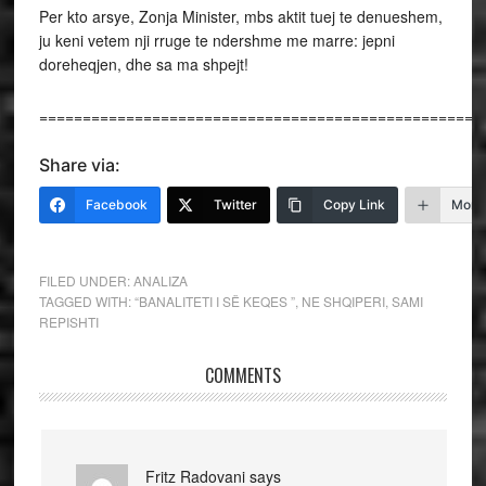
Per kto arsye, Zonja Minister, mbs aktit tuej te denueshem,
ju keni vetem nji rruge te ndershme me marre: jepni
doreheqjen, dhe sa ma shpejt!
===================================================
Share via:
Facebook
Twitter
Copy Link
More
FILED UNDER:
ANALIZA
TAGGED WITH:
“BANALITETI I SË KEQES ”
,
NE SHQIPERI
,
SAMI
REPISHTI
COMMENTS
Fritz Radovani
says