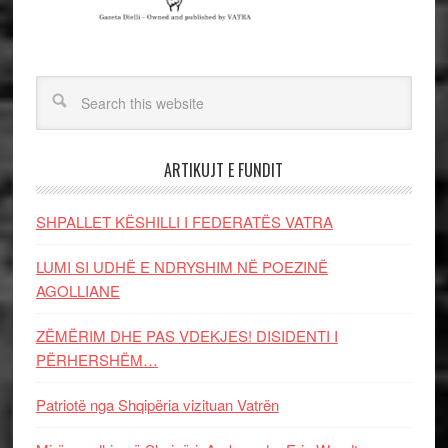
ARTIKUJT E FUNDIT
SHPALLET KËSHILLI I FEDERATËS VATRA
LUMI SI UDHË E NDRYSHIM NË POEZINË
AGOLLIANE
ZËMËRIM DHE PAS VDEKJES! DISIDENTI I
PËRHERSHËM…
Patriotë nga Shqipëria vizituan Vatrën