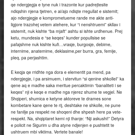
qe ndergjegja e tyne nuk i trazonte kur padrejtesite
ndiqshin njena tjetren, e ai/ajo ndiqte rregullat e sistemit;
ajo ndergjegje e komprometueme rande me akte anti-
ligjore trazohej vetem atehere, kur “i nenshtruemi” skllav i
sistemit, nuk kishte “ba mjaft” ashtu si ishte urdhenue. Prej
ketu, mundesia e “se keqes” kunder popullsise se
pafajshme nuk kishte kufi…vrasje, burgosje, debime,
internime, anatemime, deklasime,per burra, gra, femije,
pleq, pa perjashtim.
E keqja qe rridhte nga dora e elementit pa mend, pa
ndergjegje, i pa arsimuem, i stervitun “si qenine shkolleI” ka
qene aq e madhe saka meritue percaktimin “banaliteti i se
keqes” nji e keqe e madhe nga njerez shume te vegjel. Ne
Shqiperi, shumica e ketyne aktoreve te drames sone
kombetare kane qene te rij, deshtake ne shkolle, ne pune
ne fanilje pa respekt ne shoqeni dhe shpesh here pa vete-
respekt. Na, shqiptaret kemi nji thanje: “Nji askushi!” Detyra
e policit ne Sigurim u dha atyne ndjenjen e pushtetit te
ushtruem mbi viktima. Vertete banale!