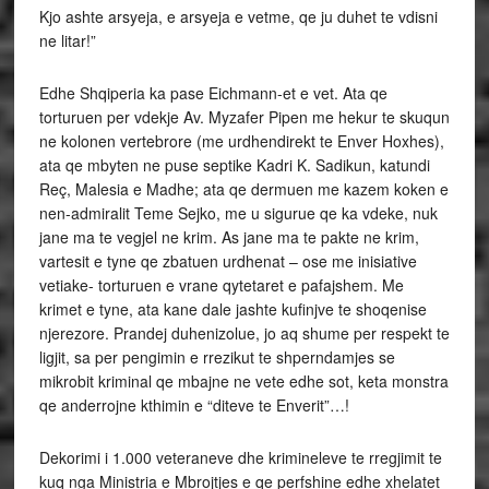
Kjo ashte arsyeja, e arsyeja e vetme, qe ju duhet te vdisni
ne litar!”
Edhe Shqiperia ka pase Eichmann-et e vet. Ata qe
torturuen per vdekje Av. Myzafer Pipen me hekur te skuqun
ne kolonen vertebrore (me urdhendirekt te Enver Hoxhes),
ata qe mbyten ne puse septike Kadri K. Sadikun, katundi
Reç, Malesia e Madhe; ata qe dermuen me kazem koken e
nen-admiralit Teme Sejko, me u sigurue qe ka vdeke, nuk
jane ma te vegjel ne krim. As jane ma te pakte ne krim,
vartesit e tyne qe zbatuen urdhenat – ose me inisiative
vetiake- torturuen e vrane qytetaret e pafajshem. Me
krimet e tyne, ata kane dale jashte kufinjve te shoqenise
njerezore. Prandej duhenizolue, jo aq shume per respekt te
ligjit, sa per pengimin e rrezikut te shperndamjes se
mikrobit kriminal qe mbajne ne vete edhe sot, keta monstra
qe anderrojne kthimin e “diteve te Enverit”…!
Dekorimi i 1.000 veteraneve dhe krimineleve te rregjimit te
kuq nga Ministria e Mbrojtjes e qe perfshine edhe xhelatet