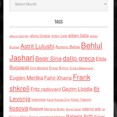
TAGS
arben llalla
alfons Grishaj
Anton Cefa
asllan
albano kolonjari
Behlul
Astrit Lulushi
Aurenc Bebja
Bushati
Jashari
dalip greca
Beqir Sina
Elida
Buçpapaj
Enver Bytyci
Elmi Berisha
Ermira Babamusta
Frank
Eugjen Merlika
Fahri Xharra
shkreli
Ilir
Gezim Llojdia
Fritz radovani
Levonja
Interviste
Kolec Traboini
Keze Kozeta Zylo
kosova
Kosove
nderroi jete
Marjana Bulku
ne
Murat Gecaj
Rafaela Prifti
Rafael
Nene Tereza
Kosove
presidenti Nishani