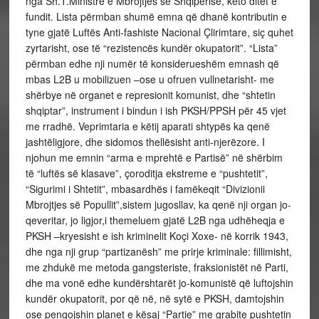
nga Sh.T.Ministre e Mbrojtjes së Shqipërisë, këto ditët e
fundit. Lista përmban shumë emna që dhanë kontributin e
tyne gjatë Luftës Anti-fashiste Nacional Çlirimtare, siç quhet
zyrtarisht, ose të “rezistencës kundër okupatorit”. “Lista”
përmban edhe nji numër të konsiderueshëm emnash që
mbas L2B u mobilizuen –ose u ofruen vullnetarisht- me
shërbye në organet e represionit komunist, dhe “shtetin
shqiptar”, instrument i bindun i ish PKSH/PPSH për 45 vjet
me rradhë. Veprimtaria e këtij aparati shtypës ka qenë
jashtëligjore, dhe sidomos thellësisht anti-njerëzore. I
njohun me emnin “arma e mprehtë e Partisë” në shërbim
të “luftës së klasave”, çoroditja ekstreme e “pushtetit”,
“Sigurimi i Shtetit”, mbasardhës i famëkeqit “Divizionii
Mbrojtjes së Popullit”,sistem jugosllav, ka qenë nji organ jo-
qeveritar, jo ligjor,i themeluem gjatë L2B nga udhëheqja e
PKSH –kryesisht e ish kriminelit Koçi Xoxe- në korrik 1943,
dhe nga nji grup “partizanësh” me prirje kriminale: fillimisht,
me zhdukë me metoda gangsteriste, fraksionistët në Parti,
dhe ma vonë edhe kundërshtarët jo-komunistë që luftojshin
kundër okupatorit, por që në, në sytë e PKSH, damtojshin
ose pengojshin planet e kësaj “Partie” me grabite pushtetin