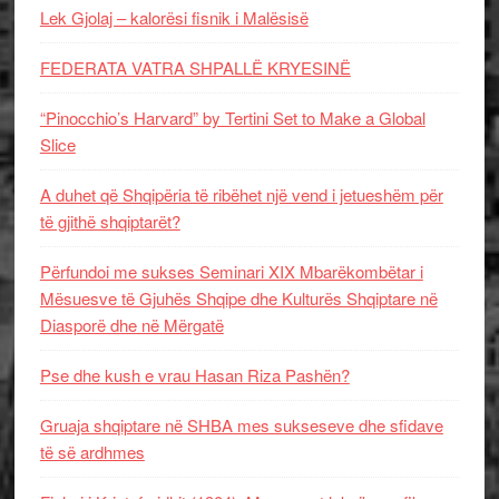
Lek Gjolaj – kalorësi fisnik i Malësisë
FEDERATA VATRA SHPALLË KRYESINË
“Pinocchio’s Harvard” by Tertini Set to Make a Global
Slice
A duhet që Shqipëria të ribëhet një vend i jetueshëm për
të gjithë shqiptarët?
Përfundoi me sukses Seminari XIX Mbarëkombëtar i
Mësuesve të Gjuhës Shqipe dhe Kulturës Shqiptare në
Diasporë dhe në Mërgatë
Pse dhe kush e vrau Hasan Riza Pashën?
Gruaja shqiptare në SHBA mes sukseseve dhe sfidave
të së ardhmes