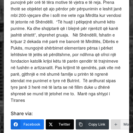
punojnë për orë të tëra motive të vjetra e të reja. Prena
thotë se objektet që ajo përdor për përpunimin e leshit janë
mbi 200-vjeçare dhe i solli me vete nga Mirdita kur vendosi
të jetonte në Shëndëlli. “Të huajt i pëlqejnë shumë këto
punime. Ka dhe shqiptarë që i blejnë për njerëzit që kanë
jashtë shtetit”, shprehet gruaja. Në Shëndëlli, fshatin e
krijuar 2 dekada më parë me banorë të Mirditës, Dibrës e
Pukës, mungojnë shërbimet elementare përsa i përket
lehtësive të jetës së përditshme, por ndihma që ofroi një
fondacion katolik krijoi këtu të parën qendër të trajnimeve
në fushën e artizanatit. Pas krijimit të qendrës, pak vite më
parë, gjithnjë e më shumë familje u prirën të ngrenë
stendat me punimet e tyre në Butrint. Të ardhurat sipas
tyre janë 3 herë më të larta se në fillim duke u dhënë
shpresë se mund të jetohet me to. Marë nga shtypi i
Tiranes
Share via:
Facebook
Twitter
Copy Link
More