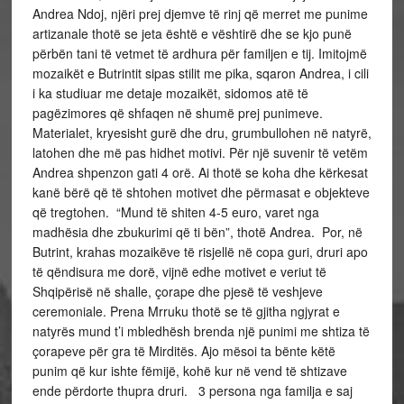
Andrea Ndoj, njëri prej djemve të rinj që merret me punime
artizanale thotë se jeta është e vështirë dhe se kjo punë
përbën tani të vetmet të ardhura për familjen e tij. Imitojmë
mozaikët e Butrintit sipas stilit me pika, sqaron Andrea, i cili
i ka studiuar me detaje mozaikët, sidomos atë të
pagëzimores që shfaqen në shumë prej punimeve.
Materialet, kryesisht gurë dhe dru, grumbullohen në natyrë,
latohen dhe më pas hidhet motivi. Për një suvenir të vetëm
Andrea shpenzon gati 4 orë. Ai thotë se koha dhe kërkesat
kanë bërë që të shtohen motivet dhe përmasat e objekteve
që tregtohen. “Mund të shiten 4-5 euro, varet nga
madhësia dhe zbukurimi që ti bën”, thotë Andrea. Por, në
Butrint, krahas mozaikëve të risjellë në copa guri, druri apo
të qëndisura me dorë, vijnë edhe motivet e veriut të
Shqipërisë në shalle, çorape dhe pjesë të veshjeve
ceremoniale. Prena Mrruku thotë se të gjitha ngjyrat e
natyrës mund t’i mbledhësh brenda një punimi me shtiza të
çorapeve për gra të Mirditës. Ajo mësoi ta bënte këtë
punim që kur ishte fëmijë, kohë kur në vend të shtizave
ende përdorte thupra druri. 3 persona nga familja e saj