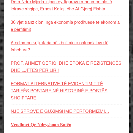
Dom Ndre Mjeda, sipas dy figurave monumentale të
letrave shqipe, Ernest Koliqit dhe At Gjergj Fishta
36 vjet tranzicion, nga ekonomia prodhuese te ekonomia
e përfitimit
A ndihmon krijimtaria në zbulimin e potencialeve të
fshehura?
PROF. AHMET QERIQI DHE EPOKA E REZISTENCЁS
DHE LUFTЁS PЁR LIRI!
FORMAT ALTERNATIVE TË EVIDENTIMIT TË
TARIFËS POSTARE NË HISTORINË E POSTËS
SHQIPTARE
NJË SPROVË E GUXIMSHME PERFORMIZMI…
𝐕𝐞𝐧𝐝𝐢𝐦𝐞𝐭 𝐐𝐞̈ 𝐍𝐝𝐫𝐲𝐬𝐡𝐮𝐚𝐧 𝐁𝐨𝐭𝐞̈𝐧