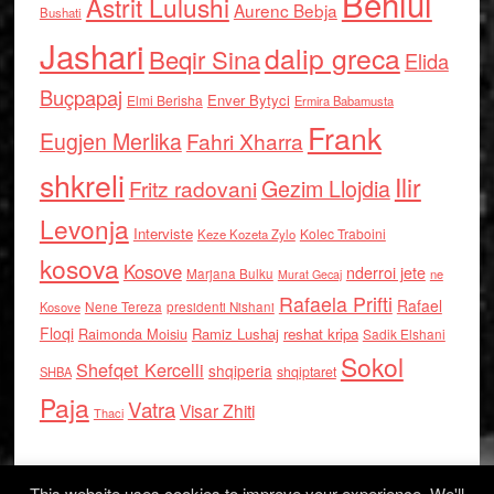
Behlul
Astrit Lulushi
Aurenc Bebja
Bushati
Jashari
dalip greca
Beqir Sina
Elida
Buçpapaj
Enver Bytyci
Elmi Berisha
Ermira Babamusta
Frank
Eugjen Merlika
Fahri Xharra
shkreli
Ilir
Gezim Llojdia
Fritz radovani
Levonja
Interviste
Kolec Traboini
Keze Kozeta Zylo
kosova
Kosove
nderroi jete
Marjana Bulku
ne
Murat Gecaj
Rafaela Prifti
Rafael
Nene Tereza
Kosove
presidenti Nishani
Floqi
Raimonda Moisiu
Ramiz Lushaj
reshat kripa
Sadik Elshani
Sokol
Shefqet Kercelli
shqiperia
shqiptaret
SHBA
Paja
Vatra
Visar Zhiti
Thaci
This website uses cookies to improve your experience. We'll