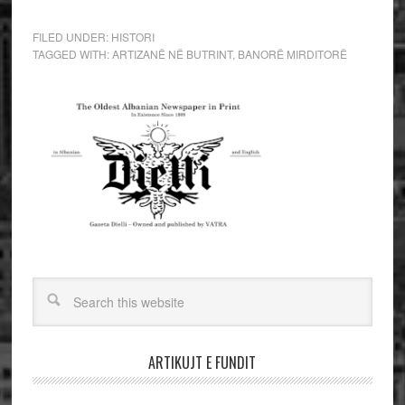
FILED UNDER:
HISTORI
TAGGED WITH:
ARTIZANË NË BUTRINT
,
BANORË MIRDITORË
ARTIKUJT E FUNDIT