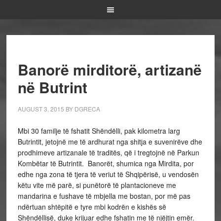
Banorë mirditorë, artizanë
në Butrint
AUGUST 3, 2015
BY
DGRECA
Mbi 30 familje të fshatit Shëndëlli, pak kilometra larg
Butrintit, jetojnë me të ardhurat nga shitja e suvenirëve dhe
prodhimeve artizanale të traditës, që i tregtojnë në Parkun
Kombëtar të Butrintit. Banorët, shumica nga Mirdita, por
edhe nga zona të tjera të veriut të Shqipërisë, u vendosën
këtu vite më parë, si punëtorë të plantacioneve me
mandarina e fushave të mbjella me bostan, por më pas
ndërtuan shtëpitë e tyre mbi kodrën e kishës së
Shëndëllisë, duke krijuar edhe fshatin me të njëjtin emër.