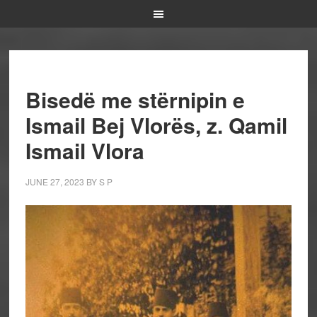
Bisedë me stërnipin e
Ismail Bej Vlorës, z. Qamil
Ismail Vlora
JUNE 27, 2023
BY
S P