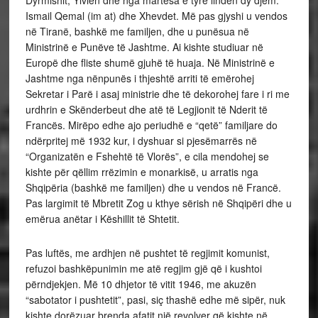
Dyrmishit, Ylvien dhe nga martesa e tyre lindën dy djem:
Ismail Qemal (im at) dhe Xhevdet. Më pas gjyshi u vendos
në Tiranë, bashkë me familjen, dhe u punësua në
Ministrinë e Punëve të Jashtme. Ai kishte studiuar në
Europë dhe fliste shumë gjuhë të huaja. Në Ministrinë e
Jashtme nga nënpunës i thjeshtë arriti të emërohej
Sekretar i Parë i asaj ministrie dhe të dekorohej fare i ri me
urdhrin e Skënderbeut dhe atë të Legjionit të Nderit të
Francës. Mirëpo edhe ajo periudhë e “qetë” familjare do
ndërpritej më 1932 kur, i dyshuar si pjesëmarrës në
“Organizatën e Fshehtë të Vlorës”, e cila mendohej se
kishte për qëllim rrëzimin e monarkisë, u arratis nga
Shqipëria (bashkë me familjen) dhe u vendos në Francë.
Pas largimit të Mbretit Zog u kthye sërish në Shqipëri dhe u
emërua anëtar i Këshillit të Shtetit.
Pas luftës, me ardhjen në pushtet të regjimit komunist,
refuzoi bashkëpunimin me atë regjim gjë që i kushtoi
përndjekjen. Më 10 dhjetor të vitit 1946, me akuzën
“sabotator i pushtetit”, pasi, siç thashë edhe më sipër, nuk
kishte dorëzuar brenda afatit një revolver që kishte në