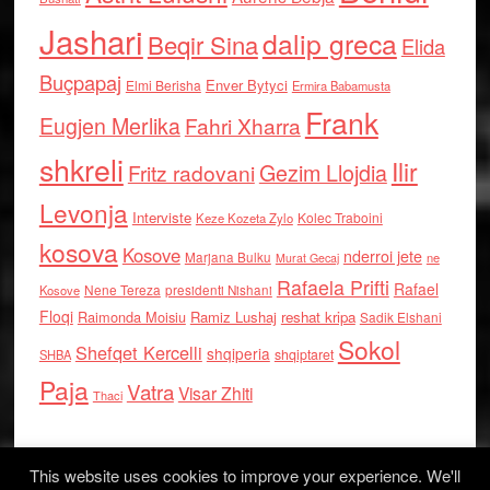
Jashari
dalip greca
Beqir Sina
Elida
Buçpapaj
Enver Bytyci
Elmi Berisha
Ermira Babamusta
Frank
Eugjen Merlika
Fahri Xharra
shkreli
Ilir
Gezim Llojdia
Fritz radovani
Levonja
Interviste
Kolec Traboini
Keze Kozeta Zylo
kosova
Kosove
nderroi jete
Marjana Bulku
ne
Murat Gecaj
Rafaela Prifti
Rafael
Nene Tereza
Kosove
presidenti Nishani
Floqi
Raimonda Moisiu
Ramiz Lushaj
reshat kripa
Sadik Elshani
Sokol
Shefqet Kercelli
shqiperia
shqiptaret
SHBA
Paja
Vatra
Visar Zhiti
Thaci
This website uses cookies to improve your experience. We'll