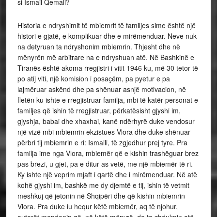
si Ismail Qemali?
Historia e ndryshimit të mbiemrit të familjes sime është një
histori e gjatë, e komplikuar dhe e mirëmenduar. Neve nuk
na detyruan ta ndryshonim mbiemrin. Thjesht dhe në
mënyrën më arbitrare na e ndryshuan atë. Në Bashkinë e
Tiranës është akoma rregjistri i vitit 1946 ku, më 30 tetor të
po atij viti, një komision i posaçëm, pa pyetur e pa
lajmëruar askënd dhe pa shënuar asnjë motivacion, në
fletën ku ishte e rregjistruar familja, mbi të katër personat e
familjes që ishin të rregjistruar, përkatësisht gjyshi im,
gjyshja, babai dhe xhaxhai, kanë ndërhyrë duke vendosur
një vizë mbi mbiemrin ekzistues Vlora dhe duke shënuar
përbri tij mbiemrin e ri: Ismaili, të zgjedhur prej tyre. Pra
familja ime nga Vlora, mbiemër që e kishin trashëguar brez
pas brezi, u gjet, pa e ditur as vetë, me një mbiemër të ri.
Ky ishte një veprim mjaft i qartë dhe i mirëmenduar. Në atë
kohë gjyshi im, bashkë me dy djemtë e tij, ishin të vetmit
meshkuj që jetonin në Shqipëri dhe që kishin mbiemrin
Vlora. Pra duke iu hequr këtë mbiemër, aq të njohur,