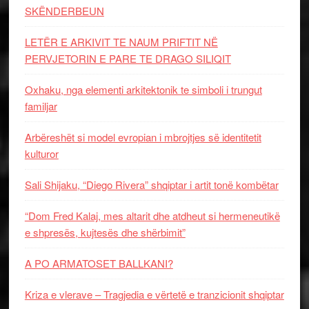
SKËNDERBEUN
LETËR E ARKIVIT TE NAUM PRIFTIT NË
PERVJETORIN E PARE TE DRAGO SILIQIT
Oxhaku, nga elementi arkitektonik te simboli i trungut
familjar
Arbëreshët si model evropian i mbrojtjes së identitetit
kulturor
Sali Shijaku, “Diego Rivera” shqiptar i artit tonë kombëtar
“Dom Fred Kalaj, mes altarit dhe atdheut si hermeneutikë
e shpresës, kujtesës dhe shërbimit”
A PO ARMATOSET BALLKANI?
Kriza e vlerave – Tragjedia e vërtetë e tranzicionit shqiptar