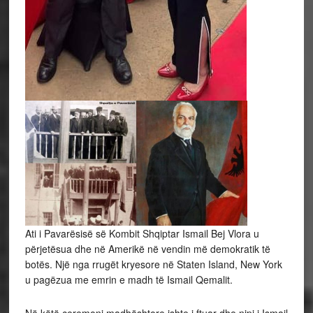
Ati i Pavarësisë së Kombit Shqiptar Ismail Bej Vlora u
përjetësua dhe në Amerikë në vendin më demokratik të
botës. Një nga rrugët kryesore në Staten Island, New York
u pagëzua me emrin e madh të Ismail Qemalit.