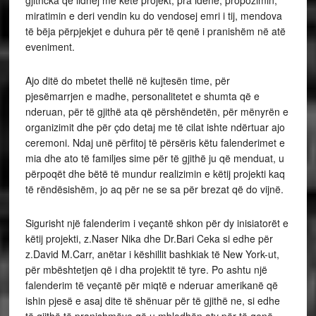
gjithcka që lidhej me këtë projekt, pra idenë, propozimin,
miratimin e deri vendin ku do vendosej emri i tij, mendova
të bëja përpjekjet e duhura për të qenë i pranishëm në atë
eveniment.
Ajo ditë do mbetet thellë në kujtesën time, për
pjesëmarrjen e madhe, personalitetet e shumta që e
nderuan, për të gjithë ata që përshëndetën, për mënyrën e
organizimit dhe për çdo detaj me të cilat ishte ndërtuar ajo
ceremoni. Ndaj unë përfitoj të përsëris këtu falenderimet e
mia dhe ato të familjes sime për të gjithë ju që menduat, u
përpoqët dhe bëtë të mundur realizimin e këtij projekti kaq
të rëndësishëm, jo aq për ne se sa për brezat që do vijnë.
Sigurisht një falenderim i veçantë shkon për dy inisiatorët e
këtij projekti, z.Naser Nika dhe Dr.Bari Ceka si edhe për
z.David M.Carr, anëtar i këshillit bashkiak të New York-ut,
për mbështetjen që i dha projektit të tyre. Po ashtu një
falenderim të veçantë për miqtë e nderuar amerikanë që
ishin pjesë e asaj dite të shënuar për të gjithë ne, si edhe