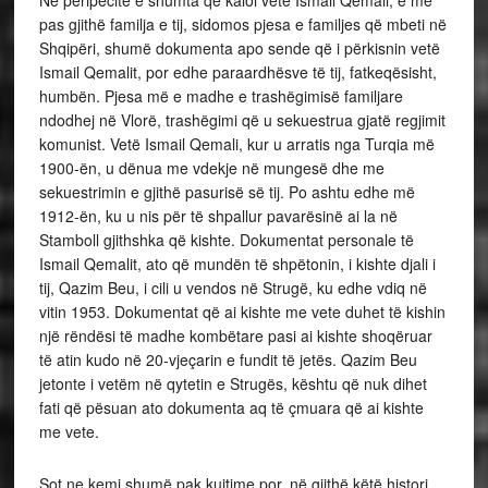
Në peripecitë e shumta që kaloi vetë Ismail Qemali, e më
pas gjithë familja e tij, sidomos pjesa e familjes që mbeti në
Shqipëri, shumë dokumenta apo sende që i përkisnin vetë
Ismail Qemalit, por edhe paraardhësve të tij, fatkeqësisht,
humbën. Pjesa më e madhe e trashëgimisë familjare
ndodhej në Vlorë, trashëgimi që u sekuestrua gjatë regjimit
komunist. Vetë Ismail Qemali, kur u arratis nga Turqia më
1900-ën, u dënua me vdekje në mungesë dhe me
sekuestrimin e gjithë pasurisë së tij. Po ashtu edhe më
1912-ën, ku u nis për të shpallur pavarësinë ai la në
Stamboll gjithshka që kishte. Dokumentat personale të
Ismail Qemalit, ato që mundën të shpëtonin, i kishte djali i
tij, Qazim Beu, i cili u vendos në Strugë, ku edhe vdiq në
vitin 1953. Dokumentat që ai kishte me vete duhet të kishin
një rëndësi të madhe kombëtare pasi ai kishte shoqëruar
të atin kudo në 20-vjeçarin e fundit të jetës. Qazim Beu
jetonte i vetëm në qytetin e Strugës, kështu që nuk dihet
fati që pësuan ato dokumenta aq të çmuara që ai kishte
me vete.
Sot ne kemi shumë pak kujtime por, në gjithë këtë histori,