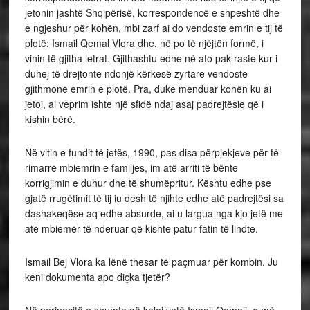
jetonin jashtë Shqipërisë, korrespondencë e shpeshtë dhe
e ngjeshur për kohën, mbi zarf ai do vendoste emrin e tij të
plotë: Ismail Qemal Vlora dhe, në po të njëjtën formë, i
vinin të gjitha letrat. Gjithashtu edhe në ato pak raste kur i
duhej të drejtonte ndonjë kërkesë zyrtare vendoste
gjithmonë emrin e plotë. Pra, duke menduar kohën ku ai
jetoi, ai veprim ishte një sfidë ndaj asaj padrejtësie që i
kishin bërë.
Në vitin e fundit të jetës, 1990, pas disa përpjekjeve për të
rimarrë mbiemrin e familjes, im atë arriti të bënte
korrigjimin e duhur dhe të shumëpritur. Kështu edhe pse
gjatë rrugëtimit të tij iu desh të njihte edhe atë padrejtësi sa
dashakeqëse aq edhe absurde, ai u largua nga kjo jetë me
atë mbiemër të nderuar që kishte patur fatin të lindte.
Ismail Bej Vlora ka lënë thesar të paçmuar për kombin. Ju
keni dokumenta apo diçka tjetër?