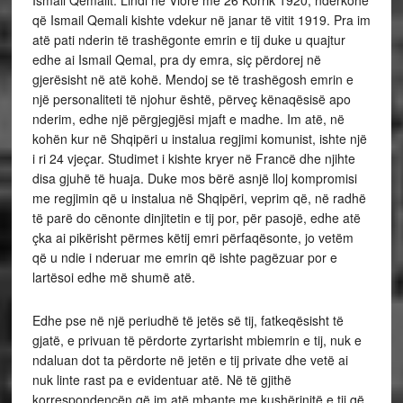
Ismail Qemalit. Lindi në Vlorë më 26 Korrik 1920, ndërkohë
që Ismail Qemali kishte vdekur në janar të vitit 1919. Pra im
atë pati nderin të trashëgonte emrin e tij duke u quajtur
edhe ai Ismail Qemal, pra dy emra, siç përdorej në
gjerësisht në atë kohë. Mendoj se të trashëgosh emrin e
një personaliteti të njohur është, përveç kënaqësisë apo
nderim, edhe një përgjegjësi mjaft e madhe. Im atë, në
kohën kur në Shqipëri u instalua regjimi komunist, ishte një
i ri 24 vjeçar. Studimet i kishte kryer në Francë dhe njihte
disa gjuhë të huaja. Duke mos bërë asnjë lloj kompromisi
me regjimin që u instalua në Shqipëri, veprim që, në radhë
të parë do cënonte dinjitetin e tij por, për pasojë, edhe atë
çka ai pikërisht përmes këtij emri përfaqësonte, jo vetëm
që u ndie i nderuar me emrin që ishte pagëzuar por e
lartësoi edhe më shumë atë.
Edhe pse në një periudhë të jetës së tij, fatkeqësisht të
gjatë, e privuan të përdorte zyrtarisht mbiemrin e tij, nuk e
ndaluan dot ta përdorte në jetën e tij private dhe vetë ai
nuk linte rast pa e evidentuar atë. Në të gjithë
korrespondencën që im atë mbante me kushërinjtë e tij që