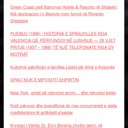
Green Coast sjell Nammos Hotels & Resorts në Shqipëri:
Një destinacion i ri lifestyle merr formë në Rivierën
Shqiptare
PUEBLO (1966) / HISTORIA E SPANJOLLES NGA
VALENCIA QË PËRFUNDOI NË LUSHNJE — 29 VJET
PRITJE (1937 – 1966) TË NJË TELEFONATE NGA DY
MOTRAT
Kujtojmë sakrificën e familjes Lleshi për lirinë e Kosovës
SPAÇI NUK E MPOSHTI SHPIRTIN
New York, qyteti që ndryshoi emrin… dhe ndryshoi botën
Kodi zakonor dhe isopolifonia dy nga monumentet e gjalla
madhështore të antikitetit shqiptar
Kryetari i Vatrës Dr. Elmi Berisha zhvilloi takim në