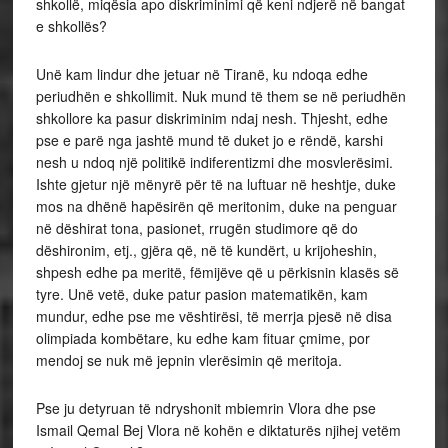
shkollë, miqësia apo diskriminimi që keni ndjerë në bangat
e shkollës?
Unë kam lindur dhe jetuar në Tiranë, ku ndoqa edhe
periudhën e shkollimit. Nuk mund të them se në periudhën
shkollore ka pasur diskriminim ndaj nesh. Thjesht, edhe
pse e parë nga jashtë mund të duket jo e rëndë, karshi
nesh u ndoq një politikë indiferentizmi dhe mosvlerësimi.
Ishte gjetur një mënyrë për të na luftuar në heshtje, duke
mos na dhënë hapësirën që meritonim, duke na penguar
në dëshirat tona, pasionet, rrugën studimore që do
dëshironim, etj., gjëra që, në të kundërt, u krijoheshin,
shpesh edhe pa meritë, fëmijëve që u përkisnin klasës së
tyre. Unë vetë, duke patur pasion matematikën, kam
mundur, edhe pse me vështirësi, të merrja pjesë në disa
olimpiada kombëtare, ku edhe kam fituar çmime, por
mendoj se nuk më jepnin vlerësimin që meritoja.
Pse ju detyruan të ndryshonit mbiemrin Vlora dhe pse
Ismail Qemal Bej Vlora në kohën e diktaturës njihej vetëm