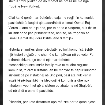
shkruar mbi pllakën që do mbetet në breza në një nga
rrugët e New York-ut.
Cilat kanë qenë marrëdhëniet tuaja me regjimin komunist,
pasi është fatkeqësi që pasardhësit e Ismail Qemal Bej
Vlorës u lanë në hije dhe, për të qenë e sinqertë, nuk dinim
ku ishit edhe pse prindërit tanë, nën zë, na tregonin se
Ismail Qemal Bej Vlora kishte lënë 9 fëmijë?
Historia e familjes sime, përgjatë regjimit komunist, është
një histori e gjatë dhe shumë e komplikuar në vetvete. Por,
e thënë shkurt, ajo është një marrëdhënie
mosbashkëpunimi midis familjarëve të mi dhe regjimit
komunist, të cilët u distancuan në mënyrë të hapur kundrejt
sistemit që po instalohej në Shqipëri, pasi ata nuk kishin
asgjë të përbashkët me ideologjinë komuniste dhe nuk
miratonin veprimet që ai sistem po zbatonte në Shqipëri,
që në ditët e para të pasluftës.
Pikërisht, për këtë distancim apo refuzim për të qenë pjesë