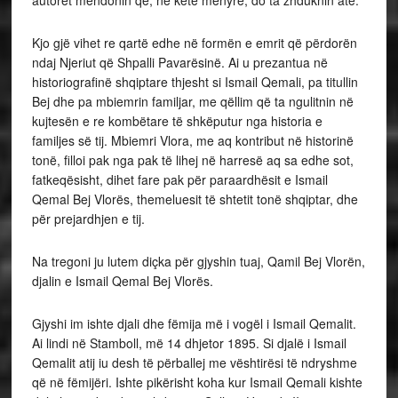
autorët mendonin që, në këtë mënyrë, do ta zhduknin atë.
Kjo gjë vihet re qartë edhe në formën e emrit që përdorën
ndaj Njeriut që Shpalli Pavarësinë. Ai u prezantua në
historiografinë shqiptare thjesht si Ismail Qemali, pa titullin
Bej dhe pa mbiemrin familjar, me qëllim që ta ngulitnin në
kujtesën e re kombëtare të shkëputur nga historia e
familjes së tij. Mbiemri Vlora, me aq kontribut në historinë
tonë, filloi pak nga pak të lihej në harresë aq sa edhe sot,
fatkeqësisht, dihet fare pak për paraardhësit e Ismail
Qemal Bej Vlorës, themeluesit të shtetit tonë shqiptar, dhe
për prejardhjen e tij.
Na tregoni ju lutem diçka për gjyshin tuaj, Qamil Bej Vlorën,
djalin e Ismail Qemal Bej Vlorës.
Gjyshi im ishte djali dhe fëmija më i vogël i Ismail Qemalit.
Ai lindi në Stamboll, më 14 dhjetor 1895. Si djalë i Ismail
Qemalit atij iu desh të përballej me vështirësi të ndryshme
që në fëmijëri. Ishte pikërisht koha kur Ismail Qemali kishte