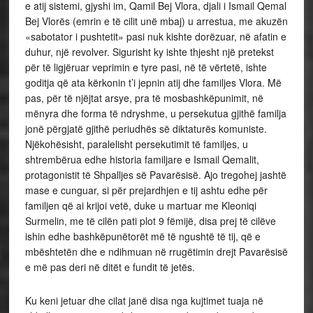
e atij sistemi, gjyshi im, Qamil Bej Vlora, djali i Ismail Qemal
Bej Vlorës (emrin e të cilit unë mbaj) u arrestua, me akuzën
«sabotator i pushtetit» pasi nuk kishte dorëzuar, në afatin e
duhur, një revolver. Sigurisht ky ishte thjesht një pretekst
për të ligjëruar veprimin e tyre pasi, në të vërtetë, ishte
goditja që ata kërkonin t’i jepnin atij dhe familjes Vlora. Më
pas, për të njëjtat arsye, pra të mosbashkëpunimit, në
mënyra dhe forma të ndryshme, u persekutua gjithë familja
jonë përgjatë gjithë periudhës së diktaturës komuniste.
Njëkohësisht, paralelisht persekutimit të familjes, u
shtrembërua edhe historia familjare e Ismail Qemalit,
protagonistit të Shpalljes së Pavarësisë. Ajo tregohej jashtë
mase e cunguar, si për prejardhjen e tij ashtu edhe për
familjen që ai krijoi vetë, duke u martuar me Kleoniqi
Surmelin, me të cilën pati plot 9 fëmijë, disa prej të cilëve
ishin edhe bashkëpunëtorët më të ngushtë të tij, që e
mbështetën dhe e ndihmuan në rrugëtimin drejt Pavarësisë
e më pas deri në ditët e fundit të jetës.
Ku keni jetuar dhe cilat janë disa nga kujtimet tuaja në