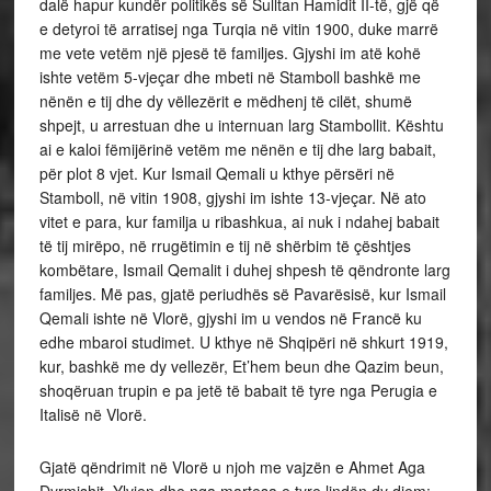
dalë hapur kundër politikës së Sulltan Hamidit II-të, gjë që
e detyroi të arratisej nga Turqia në vitin 1900, duke marrë
me vete vetëm një pjesë të familjes. Gjyshi im atë kohë
ishte vetëm 5-vjeçar dhe mbeti në Stamboll bashkë me
nënën e tij dhe dy vëllezërit e mëdhenj të cilët, shumë
shpejt, u arrestuan dhe u internuan larg Stambollit. Kështu
ai e kaloi fëmijërinë vetëm me nënën e tij dhe larg babait,
për plot 8 vjet. Kur Ismail Qemali u kthye përsëri në
Stamboll, në vitin 1908, gjyshi im ishte 13-vjeçar. Në ato
vitet e para, kur familja u ribashkua, ai nuk i ndahej babait
të tij mirëpo, në rrugëtimin e tij në shërbim të çështjes
kombëtare, Ismail Qemalit i duhej shpesh të qëndronte larg
familjes. Më pas, gjatë periudhës së Pavarësisë, kur Ismail
Qemali ishte në Vlorë, gjyshi im u vendos në Francë ku
edhe mbaroi studimet. U kthye në Shqipëri në shkurt 1919,
kur, bashkë me dy vellezër, Et’hem beun dhe Qazim beun,
shoqëruan trupin e pa jetë të babait të tyre nga Perugia e
Italisë në Vlorë.
Gjatë qëndrimit në Vlorë u njoh me vajzën e Ahmet Aga