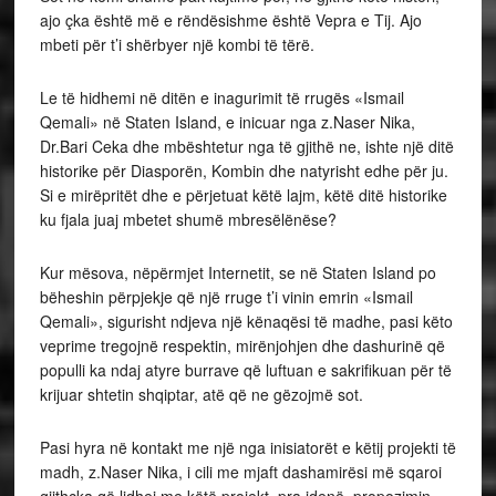
ajo çka është më e rëndësishme është Vepra e Tij. Ajo
mbeti për t’i shërbyer një kombi të tërë.
Le të hidhemi në ditën e inagurimit të rrugës «Ismail
Qemali» në Staten Island, e inicuar nga z.Naser Nika,
Dr.Bari Ceka dhe mbështetur nga të gjithë ne, ishte një ditë
historike për Diasporën, Kombin dhe natyrisht edhe për ju.
Si e mirëpritët dhe e përjetuat këtë lajm, këtë ditë historike
ku fjala juaj mbetet shumë mbresëlënëse?
Kur mësova, nëpërmjet Internetit, se në Staten Island po
bëheshin përpjekje që një rruge t’i vinin emrin «Ismail
Qemali», sigurisht ndjeva një kënaqësi të madhe, pasi këto
veprime tregojnë respektin, mirënjohjen dhe dashurinë që
populli ka ndaj atyre burrave që luftuan e sakrifikuan për të
krijuar shtetin shqiptar, atë që ne gëzojmë sot.
Pasi hyra në kontakt me një nga inisiatorët e këtij projekti të
madh, z.Naser Nika, i cili me mjaft dashamirësi më sqaroi