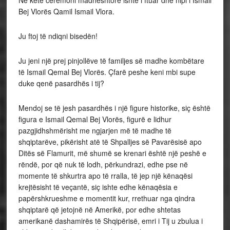
Në këtë ceremoni madhështore ishte i ftuar dhe nipi i Ismail
Bej Vlorës Qamil Ismail Vlora.
Ju
ftoj të ndiqni bisedën!
Ju jeni një prej pinjollëve të familjes së madhe kombëtare
të Ismail Qemal Bej Vlorës. Çfarë peshe keni mbi supe
duke qenë pasardhës i tij?
Mendoj se të jesh pasardhës i një figure historike, siç është
figura e Ismail Qemal Bej Vlorës, figurë e lidhur
pazgjidhshmërisht me ngjarjen më të madhe të
shqiptarëve, pikërisht atë të Shpalljes së Pavarësisë apo
Ditës së Flamurit, më shumë se krenari është një peshë e
rëndë, por që nuk të lodh, përkundrazi, edhe pse në
momente të shkurtra apo të rralla, të jep një kënaqësi
krejtësisht të veçantë, siç ishte edhe kënaqësia e
papërshkrueshme e momentit kur, rrethuar nga qindra
shqiptarë që jetojnë në Amerikë, por edhe shtetas
amerikanë dashamirës të Shqipërisë, emri i Tij u zbulua i