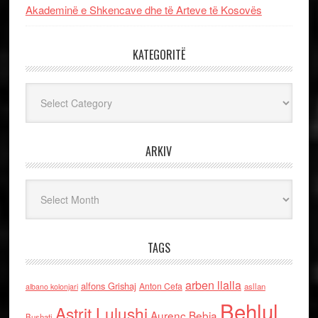
Akademinë e Shkencave dhe të Arteve të Kosovës
KATEGORITË
Kategoritë
ARKIV
Arkiv
TAGS
arben llalla
alfons Grishaj
Anton Cefa
asllan
albano kolonjari
Behlul
Astrit Lulushi
Aurenc Bebja
Bushati