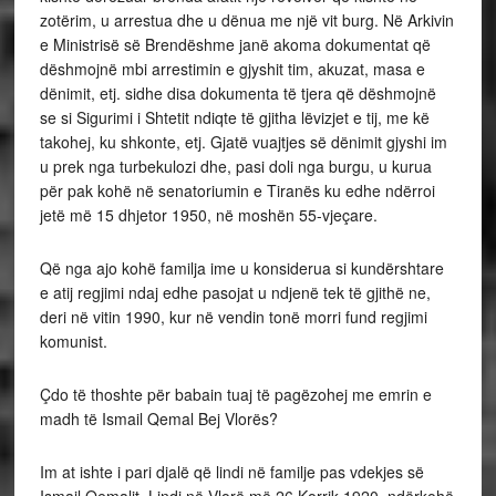
zotërim, u arrestua dhe u dënua me një vit burg. Në Arkivin
e Ministrisë së Brendëshme janë akoma dokumentat që
dëshmojnë mbi arrestimin e gjyshit tim, akuzat, masa e
dënimit, etj. sidhe disa dokumenta të tjera që dëshmojnë
se si Sigurimi i Shtetit ndiqte të gjitha lëvizjet e tij, me kë
takohej, ku shkonte, etj. Gjatë vuajtjes së dënimit gjyshi im
u prek nga turbekulozi dhe, pasi doli nga burgu, u kurua
për pak kohë në senatoriumin e Tiranës ku edhe ndërroi
jetë më 15 dhjetor 1950, në moshën 55-vjeçare.
Që nga ajo kohë familja ime u konsiderua si kundërshtare
e atij regjimi ndaj edhe pasojat u ndjenë tek të gjithë ne,
deri në vitin 1990, kur në vendin tonë morri fund regjimi
komunist.
Çdo të thoshte për babain tuaj të pagëzohej me emrin e
madh të Ismail Qemal Bej Vlorës?
Im at ishte i pari djalë që lindi në familje pas vdekjes së