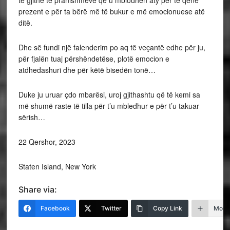
të gjithë të pranishmëve që u mblodhën aty për të qenë
prezent e për ta bërë më të bukur e më emocionuese atë
ditë.
Dhe së fundi një falenderim po aq të veçantë edhe për ju,
për fjalën tuaj përshëndetëse, plotë emocion e
atdhedashuri dhe për këtë bisedën tonë…
Duke ju uruar çdo mbarësi, uroj gjithashtu që të kemi sa
më shumë raste të tilla për t’u mbledhur e për t’u takuar
sërish…
22 Qershor, 2023
Staten Island, New York
Share via:
Facebook
Twitter
Copy Link
More