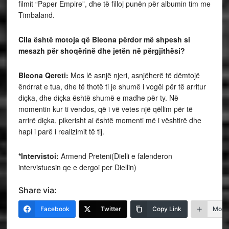
filmit “Paper Empire”, dhe të filloj punën për albumin tim me
Timbaland.
Cila është motoja që Bleona përdor më shpesh si
mesazh për shoqërinë dhe jetën në përgjithësi?
Bleona Qereti:
Mos lë asnjë njeri, asnjëherë të dëmtojë
ëndrrat e tua, dhe të thotë ti je shumë i vogël për të arritur
diçka, dhe diçka është shumë e madhe për ty. Në
momentin kur ti vendos, që i vë vetes një qëllim për të
arrirë diçka, pikerisht ai është momenti më i vështirë dhe
hapi i parë i realizimit të tij.
*Intervistoi:
Armend Preteni(Dielli e falenderon
intervistuesin qe e dergoi per Diellin)
Share via:
Facebook
Twitter
Copy Link
More