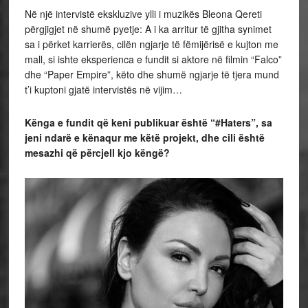
Në një intervistë ekskluzive ylli i muzikës Bleona Qereti
përgjigjet në shumë pyetje: A i ka arritur të gjitha synimet
sa i përket karrierës, cilën ngjarje të fëmijërisë e kujton me
mall, si ishte eksperienca e fundit si aktore në filmin “Falco”
dhe “Paper Empire”, këto dhe shumë ngjarje të tjera mund
t’i kuptoni gjatë intervistës në vijim…
Kënga e fundit që keni publikuar është “#Haters”, sa
jeni ndarë e kënaqur me këtë projekt, dhe cili është
mesazhi që përcjell kjo këngë?