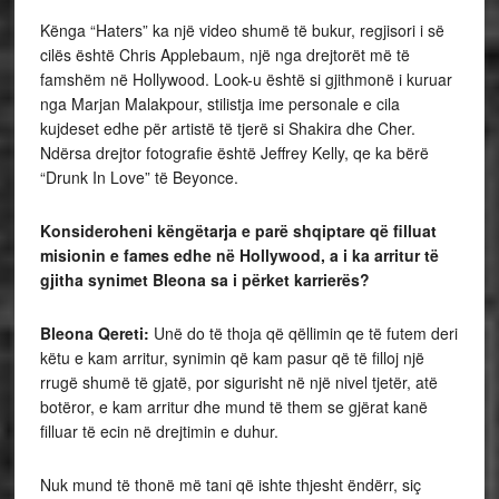
Kënga “Haters” ka një video shumë të bukur, regjisori i së
cilës është Chris Applebaum, një nga drejtorët më të
famshëm në Hollywood. Look-u është si gjithmonë i kuruar
nga Marjan Malakpour, stilistja ime personale e cila
kujdeset edhe për artistë të tjerë si Shakira dhe Cher.
Ndërsa drejtor fotografie është Jeffrey Kelly, qe ka bërë
“Drunk In Love” të Beyonce.
Konsideroheni këngëtarja e parë shqiptare që filluat
misionin e fames edhe në Hollywood, a i ka arritur të
gjitha synimet Bleona sa i përket karrierës?
Bleona Qereti:
Unë do të thoja që qëllimin qe të futem deri
këtu e kam arritur, synimin që kam pasur që të filloj një
rrugë shumë të gjatë, por sigurisht në një nivel tjetër, atë
botëror, e kam arritur dhe mund të them se gjërat kanë
filluar të ecin në drejtimin e duhur.
Nuk mund të thonë më tani që ishte thjesht ëndërr, siç