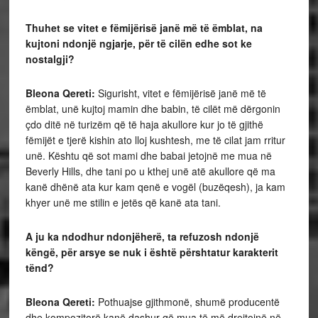
Thuhet se vitet e fëmijërisë janë më të ëmblat, na
kujtoni ndonjë ngjarje, për të cilën edhe sot ke
nostalgji?
Bleona Qereti:
Sigurisht, vitet e fëmijërisë janë më të
ëmblat, unë kujtoj mamin dhe babin, të cilët më dërgonin
çdo ditë në turizëm që të haja akullore kur jo të gjithë
fëmijët e tjerë kishin ato lloj kushtesh, me të cilat jam rritur
unë. Kështu që sot mami dhe babai jetojnë me mua në
Beverly Hills, dhe tani po u kthej unë atë akullore që ma
kanë dhënë ata kur kam qenë e vogël (buzëqesh), ja kam
khyer unë me stilin e jetës që kanë ata tani.
A ju ka ndodhur ndonjëherë, ta refuzosh ndonjë
këngë, për arsye se nuk i është përshtatur karakterit
tënd?
Bleona Qereti:
Pothuajse gjithmonë, shumë producentë
dhe kompozitorë kanë dashur që mua të më drejtojnë në