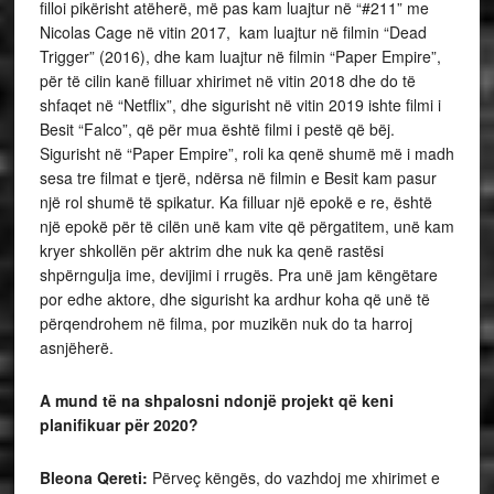
filloi pikërisht atëherë, më pas kam luajtur në “#211” me
Nicolas Cage në vitin 2017, kam luajtur në filmin “Dead
Trigger” (2016), dhe kam luajtur në filmin “Paper Empire”,
për të cilin kanë filluar xhirimet në vitin 2018 dhe do të
shfaqet në “Netflix”, dhe sigurisht në vitin 2019 ishte filmi i
Besit “Falco”, që për mua është filmi i pestë që bëj.
Sigurisht në “Paper Empire”, roli ka qenë shumë më i madh
sesa tre filmat e tjerë, ndërsa në filmin e Besit kam pasur
një rol shumë të spikatur. Ka filluar një epokë e re, është
një epokë për të cilën unë kam vite që përgatitem, unë kam
kryer shkollën për aktrim dhe nuk ka qenë rastësi
shpërngulja ime, devijimi i rrugës. Pra unë jam këngëtare
por edhe aktore, dhe sigurisht ka ardhur koha që unë të
përqendrohem në filma, por muzikën nuk do ta harroj
asnjëherë.
A mund të na shpalosni ndonjë projekt që keni
planifikuar për 2020?
Bleona Qereti:
Përveç këngës, do vazhdoj me xhirimet e