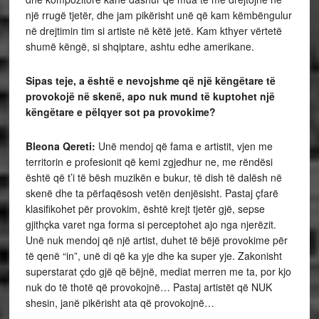
një rrugë tjetër, dhe jam pikërisht unë që kam këmbëngulur
në drejtimin tim si artiste në këtë jetë. Kam kthyer vërtetë
shumë këngë, si shqiptare, ashtu edhe amerikane.
Sipas teje, a është e nevojshme që një këngëtare të
provokojë në skenë, apo nuk mund të kuptohet një
këngëtare e pëlqyer sot pa provokime?
Bleona Qereti:
Unë mendoj që fama e artistit, vjen me
territorin e profesionit që kemi zgjedhur ne, me rëndësi
është që t’i të bësh muzikën e bukur, të dish të dalësh në
skenë dhe ta përfaqësosh vetën denjësisht. Pastaj çfarë
klasifikohet për provokim, është krejt tjetër gjë, sepse
gjithçka varet nga forma si perceptohet ajo nga njerëzit.
Unë nuk mendoj që një artist, duhet të bëjë provokime për
të qenë “in”, unë di që ka yje dhe ka super yje. Zakonisht
superstarat çdo gjë që bëjnë, mediat merren me ta, por kjo
nuk do të thotë që provokojnë… Pastaj artistët që NUK
shesin, janë pikërisht ata që provokojnë…