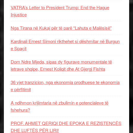
VATRA’s Letter to President Trump: End the Hague
Injustice
Nga Tirana në Kukaj për të parë “Lahuta e Malësisë”
Kardinali Ernest Simoni rikthehet si dëshmitar në Burgun
e Spaçit
Dom Ndre Mjeda, sipas dy figurave monumentale të
letrave shqipe, Ernest Koliqit dhe At Gjergj Fishta
36 vjet tranzicion, nga ekonomia prodhuese te ekonomia
e përfitimit
A ndihmon krijimtaria në zbulimin e potencialeve të
fshehura?
PROF. AHMET QERIQI DHE EPOKA E REZISTENCЁS
DHE LUFTЁS PЁR LIRI!