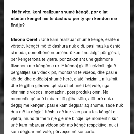
Ndër vite, keni realizuar shumë këngë, por cilat
mbeten këngët më të dashura për ty që i këndon më
ëndje?
Bleona Qereti:
Unë kam realizuar shumë këngë, është e
vërtetë, këngët më të dashura nuk e di, pasi muzika është
si moda, domethënë ndonjëherë kemi nostalgji për gjërat,
për këngët tona të vjetra, por zakonisht unë gjithmonë
fiksohem me këngën e re. E këndoj gjatë inçizimit, gjatë
përgatitjes së videoklipit, montazhit të videos, dhe pasi e
këndoj dhe e dëgjoj shumë herë, gjatë inçizimit, miksimit,
dhe të gjitha gjërave, që siç dihet unë i bëj vetë, nga
xhirimin e videos, montazhin, post produksionin. Në
momentin që unë i mbaroj të gjitha këto, atëherë nuk e
dëgjoj më këngën, pasi e kam dëgjuar aq shumë, saqë nuk
dua më ta dëgjoj. Kështu që kur vjen puna tek këngët e
vjetra, mund të them një gjë me bindje, që momentin kur
unë kam mbaruar videon për ato këngë respektive, nuk i
kam dëgjuar më vetë, përveçse në koncerte.