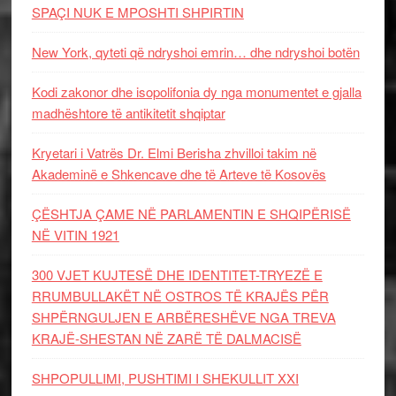
SPAÇI NUK E MPOSHTI SHPIRTIN
New York, qyteti që ndryshoi emrin… dhe ndryshoi botën
Kodi zakonor dhe isopolifonia dy nga monumentet e gjalla
madhështore të antikitetit shqiptar
Kryetari i Vatrës Dr. Elmi Berisha zhvilloi takim në
Akademinë e Shkencave dhe të Arteve të Kosovës
ÇËSHTJA ÇAME NË PARLAMENTIN E SHQIPËRISË
NË VITIN 1921
300 VJET KUJTESË DHE IDENTITET-TRYEZË E
RRUMBULLAKËT NË OSTROS TË KRAJËS PËR
SHPËRNGULJEN E ARBËRESHËVE NGA TREVA
KRAJË-SHESTAN NË ZARË TË DALMACISË
SHPOPULLIMI, PUSHTIMI I SHEKULLIT XXI