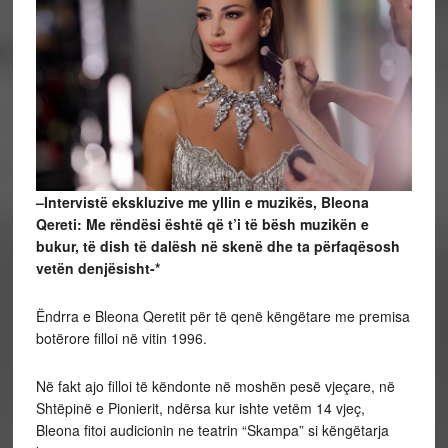
–
Intervistë ekskluzive me yllin e muzikës, Bleona
Qereti:
Me rëndësi është që t’i të bësh muzikën e
bukur, të dish të dalësh në skenë dhe ta përfaqësosh
vetën denjësisht-*
Ëndrra e Bleona Qeretit për të qenë këngëtare me premisa
botërore filloi në vitin 1996.
Në fakt ajo filloi të këndonte në moshën pesë vjeçare, në
Shtëpinë e Pionierit, ndërsa kur ishte vetëm 14 vjeç,
Bleona fitoi audicionin ne teatrin “Skampa” si këngëtarja