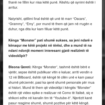
thanë ne fillim kur nisa këtë punë. Kështu që synimi është i
arritur.
Natyrisht, qëllimi final është që unë të marr “Oscars”,
“Grammy”, “Emy”, por mund të them që jam në rrugën e
duhur, nga dita kur kam filluar këtë punë.
Kënga “Monster” pati shumë sukses, sa jeni ndarë e
kënaqur me këtë projekt në tërësi, dhe a mund të na
ndani ndonjë moment interesant gjatë realizimit të
videoklipit?
Bleona Qereti:
Kënga “Monster”, tashmë është bërë e
vjetër, sepse është publikuar vitin e kaluar, arriti vendin e
12 në Billboard, është një këngë të cilën unë e kam pasur
shumë përzemër, pasi ka qenë shumë personale për mua
si histori. Mund të them që videoklipi i këngës “Monster”
është një video epike e realizuar në Como të Italisë, siç e
shikoni edhe në kanalin tim të “Youtube-it”. Njerëzit kanë
pasur reagime shumë, shumë pozitive për këtë këngë.