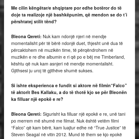
Me cilin këngëtar/e shqiptare por edhe botëror do të
doje ta realizoje një bashkëpunim, që mendon se do t’i
përshtatej stilit tënd?
Bleona Qereti:
Nuk kam ndonjë njeri në mendje
momentalisht për të bërë ndonjë duet, thjesht unë dua të
përcaktohem në muzikën time, të përqëndrohem në
muzikën e re dhe albumin e ri që po e bëj me Timberland,
kështu që nuk kam asnjeri në mendje momentalisht.
Gjithsesi ju uroj të gjithëve shumë sukses.
Si ishte eksperienca e fundit si aktore në filmin“Falco”
të aktorit Bes Kallaku, a do të thotë kjo se për Bleonën
ka filluar një epokë e re?
Bleona Qereti:
Sigurisht ka filluar një epokë e re, unë tani
po merrem më shumë me filmat. Nuk është vetëm filmi
“Falco” që kam bërë, kam luajtur edhe në “True Justice” të
Steven Seagal në vitin 2012. Mund të them se kjo epokë