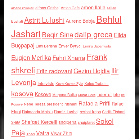
arben llalla
alfons Grishaj
Anton Cefa
asllan
albano kolonjari
Behlul
Astrit Lulushi
Aurenc Bebja
Bushati
Jashari
dalip greca
Beqir Sina
Elida
Buçpapaj
Enver Bytyci
Elmi Berisha
Ermira Babamusta
Frank
Eugjen Merlika
Fahri Xharra
shkreli
Ilir
Gezim Llojdia
Fritz radovani
Levonja
Interviste
Kolec Traboini
Keze Kozeta Zylo
kosova
Kosove
nderroi jete
Marjana Bulku
ne
Murat Gecaj
Rafaela Prifti
Rafael
Nene Tereza
Kosove
presidenti Nishani
Floqi
Raimonda Moisiu
Ramiz Lushaj
reshat kripa
Sadik Elshani
Sokol
Shefqet Kercelli
shqiperia
shqiptaret
SHBA
Paja
Vatra
Visar Zhiti
Thaci