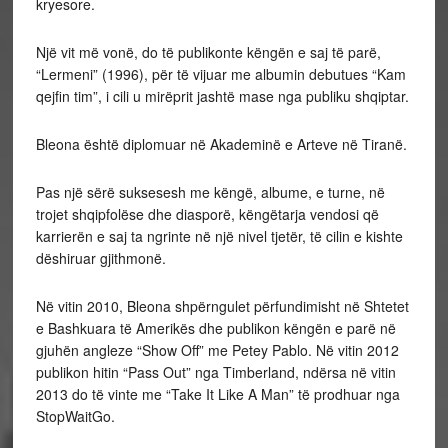
kryesore.
Një vit më vonë, do të publikonte këngën e saj të parë,
“Lermeni” (1996), për të vijuar me albumin debutues “Kam
qejfin tim”, i cili u mirëprit jashtë mase nga publiku shqiptar.
Bleona është diplomuar në Akademinë e Arteve në Tiranë.
Pas një sërë suksesesh me këngë, albume, e turne, në
trojet shqipfolëse dhe diasporë, këngëtarja vendosi që
karrierën e saj ta ngrinte në një nivel tjetër, të cilin e kishte
dëshiruar gjithmonë.
Në vitin 2010, Bleona shpërngulet përfundimisht në Shtetet
e Bashkuara të Amerikës dhe publikon këngën e parë në
gjuhën angleze “Show Off” me Petey Pablo. Në vitin 2012
publikon hitin “Pass Out” nga Timberland, ndërsa në vitin
2013 do të vinte me “Take It Like A Man” të prodhuar nga
StopWaitGo.