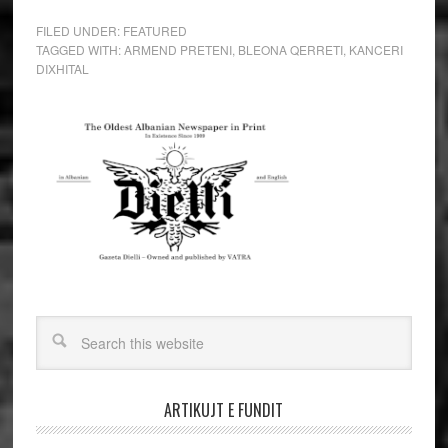
FILED UNDER:
FEATURED
TAGGED WITH:
ARMEND PRETENI
,
BLEONA QERRETI
,
KANCERI
DIXHITAL
ARTIKUJT E FUNDIT