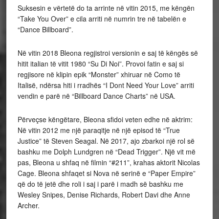
Suksesin e vërtetë do ta arrinte në vitin 2015, me këngën
“Take You Over” e cila arriti në numrin tre në tabelën e
“Dance Billboard”.
Në vitin 2018 Bleona regjistroi versionin e saj të këngës së
hitit italian të vitit 1980 “Su Di Noi”. Provoi fatin e saj si
regjisore në klipin epik “Monster” xhiruar në Como të
Italisë, ndërsa hiti i rradhës “I Dont Need Your Love” arriti
vendin e parë në “Billboard Dance Charts” në USA.
Përveçse këngëtare, Bleona sfidoi veten edhe në aktrim:
Në vitin 2012 me një paraqitje në një episod të “True
Justice” të Steven Seagal. Në 2017, ajo zbarkoi një rol së
bashku me Dolph Lundgren në “Dead Trigger”. Një vit më
pas, Bleona u shfaq në filmin “#211”, krahas aktorit Nicolas
Cage. Bleona shfaqet si Nova në serinë e “Paper Empire”
që do të jetë dhe roli i saj i parë i madh së bashku me
Wesley Snipes, Denise Richards, Robert Davi dhe Anne
Archer.