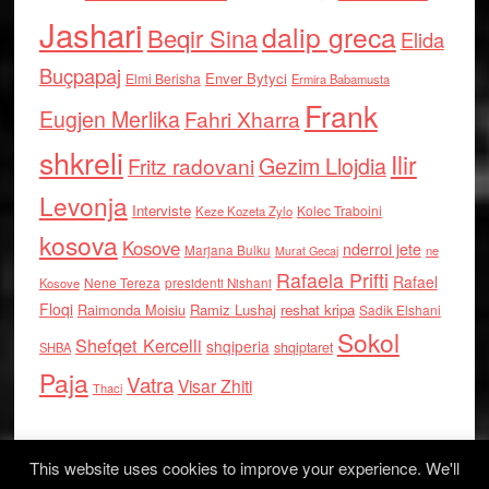
Jashari
dalip greca
Beqir Sina
Elida
Buçpapaj
Enver Bytyci
Elmi Berisha
Ermira Babamusta
Frank
Eugjen Merlika
Fahri Xharra
shkreli
Ilir
Gezim Llojdia
Fritz radovani
Levonja
Interviste
Kolec Traboini
Keze Kozeta Zylo
kosova
Kosove
nderroi jete
Marjana Bulku
ne
Murat Gecaj
Rafaela Prifti
Rafael
Nene Tereza
Kosove
presidenti Nishani
Floqi
Raimonda Moisiu
Ramiz Lushaj
reshat kripa
Sadik Elshani
Sokol
Shefqet Kercelli
shqiperia
shqiptaret
SHBA
Paja
Vatra
Visar Zhiti
Thaci
This website uses cookies to improve your experience. We'll