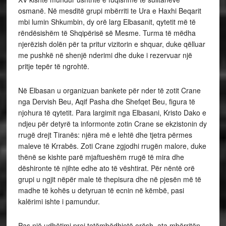
osmanë. Në mesditë grupi mbërriti te Ura e Haxhi Beqarit
mbi lumin Shkumbin, dy orë larg Elbasanit, qytetit më të
rëndësishëm të Shqipërisë së Mesme. Turma të mëdha
njerëzish dolën për ta pritur vizitorin e shquar, duke qëlluar
me pushkë në shenjë nderimi dhe duke i rezervuar një
pritje tepër të ngrohtë.
Në Elbasan u organizuan bankete për nder të zotit Crane
nga Dervish Beu, Aqif Pasha dhe Shefqet Beu, figura të
njohura të qytetit. Para largimit nga Elbasani, Kristo Dako e
ndjeu për detyrë ta informonte zotin Crane se ekzistonin dy
rrugë drejt Tiranës: njëra më e lehtë dhe tjetra përmes
maleve të Krrabës. Zoti Crane zgjodhi rrugën malore, duke
thënë se kishte parë mjaftueshëm rrugë të mira dhe
dëshironte të njihte edhe ato të vështirat. Për nëntë orë
grupi u ngjit nëpër male të thepisura dhe në pjesën më të
madhe të kohës u detyruan të ecnin në këmbë, pasi
kalërimi ishte i pamundur.
Pas një udhëtimi prej tetëmbëdhjetë orësh, ata mbërritën