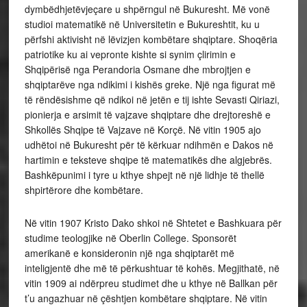
dymbëdhjetëvjeçare u shpërngul në Bukuresht. Më vonë
studioi matematikë në Universitetin e Bukureshtit, ku u
përfshi aktivisht në lëvizjen kombëtare shqiptare. Shoqëria
patriotike ku ai vepronte kishte si synim çlirimin e
Shqipërisë nga Perandoria Osmane dhe mbrojtjen e
shqiptarëve nga ndikimi i kishës greke. Një nga figurat më
të rëndësishme që ndikoi në jetën e tij ishte Sevasti Qiriazi,
pionierja e arsimit të vajzave shqiptare dhe drejtoreshë e
Shkollës Shqipe të Vajzave në Korçë. Në vitin 1905 ajo
udhëtoi në Bukuresht për të kërkuar ndihmën e Dakos në
hartimin e teksteve shqipe të matematikës dhe algjebrës.
Bashkëpunimi i tyre u kthye shpejt në një lidhje të thellë
shpirtërore dhe kombëtare.
Në vitin 1907 Kristo Dako shkoi në Shtetet e Bashkuara për
studime teologjike në Oberlin College. Sponsorët
amerikanë e konsideronin një nga shqiptarët më
inteligjentë dhe më të përkushtuar të kohës. Megjithatë, në
vitin 1909 ai ndërpreu studimet dhe u kthye në Ballkan për
t’u angazhuar në çështjen kombëtare shqiptare. Në vitin