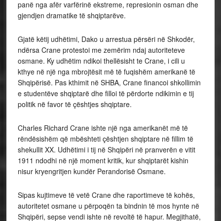
panë nga afër varfërinë ekstreme, represionin osman dhe
gjendjen dramatike të shqiptarëve.
Gjatë këtij udhëtimi, Dako u arrestua përsëri në Shkodër,
ndërsa Crane protestoi me zemërim ndaj autoriteteve
osmane. Ky udhëtim ndikoi thellësisht te Crane, i cili u
kthye në një nga mbrojtësit më të fuqishëm amerikanë të
Shqipërisë. Pas kthimit në SHBA, Crane financoi shkollimin
e studentëve shqiptarë dhe filloi të përdorte ndikimin e tij
politik në favor të çështjes shqiptare.
Charles Richard Crane ishte një nga amerikanët më të
rëndësishëm që mbështeti çështjen shqiptare në fillim të
shekullit XX. Udhëtimi i tij në Shqipëri në pranverën e vitit
1911 ndodhi në një moment kritik, kur shqiptarët kishin
nisur kryengritjen kundër Perandorisë Osmane.
Sipas kujtimeve të vetë Crane dhe raportimeve të kohës,
autoritetet osmane u përpoqën ta bindnin të mos hynte në
Shqipëri, sepse vendi ishte në revoltë të hapur. Megjithatë,