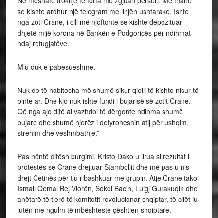
Në mesnatë trokitje të forta më zgjuan përsëri. Më thanë
se kishte ardhur një telegram me linjën ushtarake. Ishte
nga zoti Crane, i cili më njoftonte se kishte depozituar
dhjetë mijë korona në Bankën e Podgoricës për ndihmat
ndaj refugjatëve.
M’u duk e pabesueshme.
Nuk do të habitesha më shumë sikur qielli të kishte nisur të
binte ar. Dhe kjo nuk ishte fundi i bujarisë së zotit Crane.
Që nga ajo ditë ai vazhdoi të dërgonte ndihma shumë
bujare dhe shumë njerëz i detyroheshin atij për ushqim,
strehim dhe veshmbathje.”
Pas nëntë ditësh burgimi, Kristo Dako u lirua si rezultat i
protestës së Crane drejtuar Stambollit dhe më pas u nis
drejt Cetinës për t’u ribashkuar me grupin. Atje Crane takoi
Ismail Qemal Bej Vlorën, Sokol Bacin, Luigj Gurakuqin dhe
anëtarë të tjerë të komitetit revolucionar shqiptar, të cilët iu
lutën me ngulm të mbështeste çështjen shqiptare.