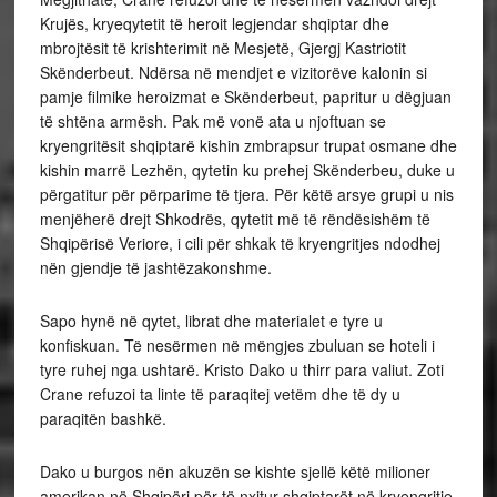
Krujës, kryeqytetit të heroit legjendar shqiptar dhe
mbrojtësit të krishterimit në Mesjetë, Gjergj Kastriotit
Skënderbeut. Ndërsa në mendjet e vizitorëve kalonin si
pamje filmike heroizmat e Skënderbeut, papritur u dëgjuan
të shtëna armësh. Pak më vonë ata u njoftuan se
kryengritësit shqiptarë kishin zmbrapsur trupat osmane dhe
kishin marrë Lezhën, qytetin ku prehej Skënderbeu, duke u
përgatitur për përparime të tjera. Për këtë arsye grupi u nis
menjëherë drejt Shkodrës, qytetit më të rëndësishëm të
Shqipërisë Veriore, i cili për shkak të kryengritjes ndodhej
nën gjendje të jashtëzakonshme.
Sapo hynë në qytet, librat dhe materialet e tyre u
konfiskuan. Të nesërmen në mëngjes zbuluan se hoteli i
tyre ruhej nga ushtarë. Kristo Dako u thirr para valiut. Zoti
Crane refuzoi ta linte të paraqitej vetëm dhe të dy u
paraqitën bashkë.
Dako u burgos nën akuzën se kishte sjellë këtë milioner
amerikan në Shqipëri për të nxitur shqiptarët në kryengritje