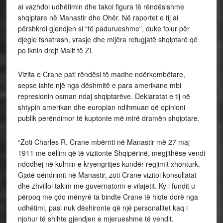
ai vazhdoi udhëtimin dhe takoi figura të rëndësishme
shqiptare në Manastir dhe Ohër. Në raportet e tij ai
përshkroi gjendjen si “të padurueshme”, duke folur për
djegie fshatrash, vrasje dhe mijëra refugjatë shqiptarë që
po iknin drejt Malit të Zi.
Vizita e Crane pati rëndësi të madhe ndërkombëtare,
sepse ishte një nga dëshmitë e para amerikane mbi
represionin osman ndaj shqiptarëve. Deklaratat e tij në
shtypin amerikan dhe europian ndihmuan që opinioni
publik perëndimor të kuptonte më mirë dramën shqiptare.
“Zoti Charles R. Crane mbërriti në Manastir më 27 maj
1911 me qëllim që të vizitonte Shqipërinë, megjithëse vendi
ndodhej në kulmin e kryengritjes kundër regjimit xhonturk.
Gjatë qëndrimit në Manastir, zoti Crane vizitoi konsullatat
dhe zhvilloi takim me guvernatorin e vilajetit. Ky i fundit u
përpoq me çdo mënyrë ta bindte Crane të hiqte dorë nga
udhëtimi, pasi nuk dëshironte që një personalitet kaq i
njohur të shihte gjendjen e mjerueshme të vendit.