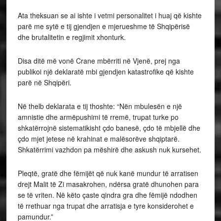
Ata theksuan se ai ishte i vetmi personalitet i huaj që kishte
parë me sytë e tij gjendjen e mjerueshme të Shqipërisë
dhe brutalitetin e regjimit xhonturk.
Disa ditë më vonë Crane mbërriti në Vjenë, prej nga
publikoi një deklaratë mbi gjendjen katastrofike që kishte
parë në Shqipëri.
Në thelb deklarata e tij thoshte: “Nën mbulesën e një
amnistie dhe armëpushimi të rremë, trupat turke po
shkatërrojnë sistematikisht çdo banesë, çdo të mbjellë dhe
çdo mjet jetese në krahinat e malësorëve shqiptarë.
Shkatërrimi vazhdon pa mëshirë dhe askush nuk kursehet.
Pleqtë, gratë dhe fëmijët që nuk kanë mundur të arratisen
drejt Malit të Zi masakrohen, ndërsa gratë dhunohen para
se të vriten. Në këto çaste qindra gra dhe fëmijë ndodhen
të rrethuar nga trupat dhe arratisja e tyre konsiderohet e
pamundur.”