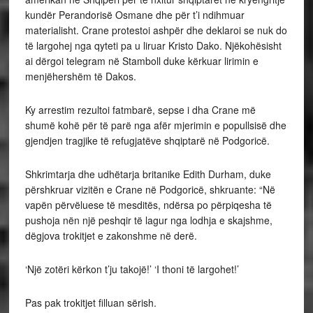
kundër Perandorisë Osmane dhe për t’i ndihmuar
materialisht. Crane protestoi ashpër dhe deklaroi se nuk do
të largohej nga qyteti pa u liruar Kristo Dako. Njëkohësisht
ai dërgoi telegram në Stamboll duke kërkuar lirimin e
menjëhershëm të Dakos.
Ky arrestim rezultoi fatmbarë, sepse i dha Crane më
shumë kohë për të parë nga afër mjerimin e popullsisë dhe
gjendjen tragjike të refugjatëve shqiptarë në Podgoricë.
Shkrimtarja dhe udhëtarja britanike Edith Durham, duke
përshkruar vizitën e Crane në Podgoricë, shkruante: “Në
vapën përvëluese të mesditës, ndërsa po përpiqesha të
pushoja nën një peshqir të lagur nga lodhja e skajshme,
dëgjova trokitjet e zakonshme në derë.
‘Një zotëri kërkon t’ju takojë!’ ‘I thoni të largohet!’
Pas pak trokitjet filluan sërish.