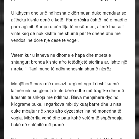
U kthyem dhe unë ndihesha e dërrmuar, duke menduar se
gjithçka kishte qenë e kotë. Por errësira është më e madhe
para agimit. Kur po e përcillja të nesërmen, ai më tha se i
vinte keq që nuk kishte më shumë për të dhënë dhe më
vendosi në dorë një qese të vogël.
Vetëm kur u ktheva në dhomë e hapa dhe mbeta e
shtangur: brenda kishte afro tetëdhjetë sterlina ar. Ishte një
mrekulli. Tani mund të ndihmoheshin shumë njerëz.
Menjëherë mora një mesazh urgjent nga Trieshi ku më
lajmëronin se gjendja ishte bërë edhe më tragjike dhe më
luteshin të shkoja me ndihma. Bleva menjëherë dyqind
kilogramë bukë, i ngarkova mbi dy kuaj barre dhe u nisa
duke mbajtur në xhep afro dyzet sterlina në monedha të
vogla. Mbërrita vonë dhe pata kohë vetëm të shpërndaja
bukë në shtëpitë më pranë.