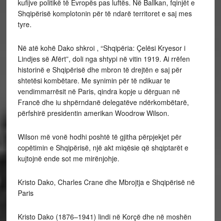
kufijve politikë të Evropës pas luftës. Në Ballkan, fqinjët e
Shqipërisë komplotonin për të ndarë territoret e saj mes
tyre.
Në atë kohë Dako shkroi , “Shqipëria: Çelësi Kryesor i
Lindjes së Afërt”, doli nga shtypi në vitin 1919. Ai rrëfen
historinë e Shqipërisë dhe mbron të drejtën e saj për
shtetësi kombëtare. Me synimin për të ndikuar te
vendimmarrësit në Paris, qindra kopje u dërguan në
Francë dhe iu shpërndanë delegatëve ndërkombëtarë,
përfshirë presidentin amerikan Woodrow Wilson.
Wilson më vonë hodhi poshtë të gjitha përpjekjet për
copëtimin e Shqipërisë, një akt miqësie që shqiptarët e
kujtojnë ende sot me mirënjohje.
Kristo Dako, Charles Crane dhe Mbrojtja e Shqipërisë në
Paris
Kristo Dako (1876–1941) lindi në Korçë dhe në moshën