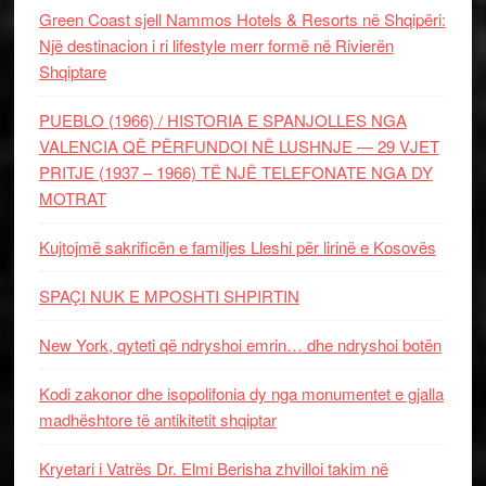
Green Coast sjell Nammos Hotels & Resorts në Shqipëri:
Një destinacion i ri lifestyle merr formë në Rivierën
Shqiptare
PUEBLO (1966) / HISTORIA E SPANJOLLES NGA
VALENCIA QË PËRFUNDOI NË LUSHNJE — 29 VJET
PRITJE (1937 – 1966) TË NJË TELEFONATE NGA DY
MOTRAT
Kujtojmë sakrificën e familjes Lleshi për lirinë e Kosovës
SPAÇI NUK E MPOSHTI SHPIRTIN
New York, qyteti që ndryshoi emrin… dhe ndryshoi botën
Kodi zakonor dhe isopolifonia dy nga monumentet e gjalla
madhështore të antikitetit shqiptar
Kryetari i Vatrës Dr. Elmi Berisha zhvilloi takim në