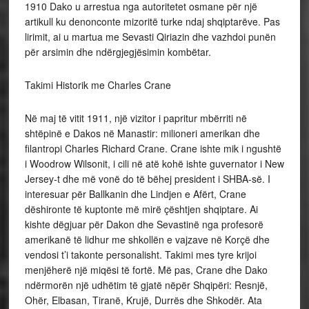
1910 Dako u arrestua nga autoritetet osmane për një
artikull ku denonconte mizoritë turke ndaj shqiptarëve. Pas
lirimit, ai u martua me Sevasti Qiriazin dhe vazhdoi punën
për arsimin dhe ndërgjegjësimin kombëtar.
Takimi Historik me Charles Crane
Në maj të vitit 1911, një vizitor i papritur mbërriti në
shtëpinë e Dakos në Manastir: milioneri amerikan dhe
filantropi Charles Richard Crane. Crane ishte mik i ngushtë
i Woodrow Wilsonit, i cili në atë kohë ishte guvernator i New
Jersey-t dhe më vonë do të bëhej president i SHBA-së. I
interesuar për Ballkanin dhe Lindjen e Afërt, Crane
dëshironte të kuptonte më mirë çështjen shqiptare. Ai
kishte dëgjuar për Dakon dhe Sevastinë nga profesorë
amerikanë të lidhur me shkollën e vajzave në Korçë dhe
vendosi t’i takonte personalisht. Takimi mes tyre krijoi
menjëherë një miqësi të fortë. Më pas, Crane dhe Dako
ndërmorën një udhëtim të gjatë nëpër Shqipëri: Resnjë,
Ohër, Elbasan, Tiranë, Krujë, Durrës dhe Shkodër. Ata