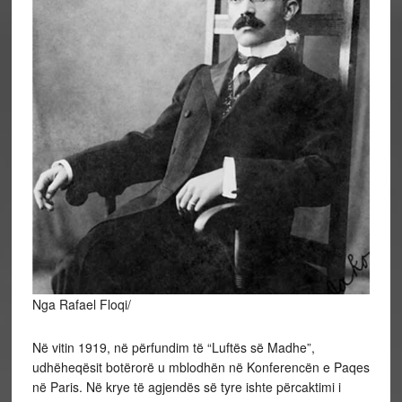
Nga Rafael Floqi/
Në vitin 1919, në përfundim të “Luftës së Madhe”,
udhëheqësit botërorë u mblodhën në Konferencën e Paqes
në Paris. Në krye të agjendës së tyre ishte përcaktimi i