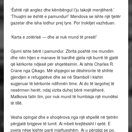
‘Është një anglez dhe këmbëngul t’ju takojë menjëherë.’
‘Thuajini se është e pamundur!’ Mendova se ishte një tjetër
gazetar dhe isha lodhur prej tyre. Por trokitjet vazhduan.
‘Karta e zotërisë — dhe ai nuk mund të presë!’
Gjumi ishte bërë i pamundur. Zbrita poshtë me mundim
dhe nën hijen e manave të bardhë gjeta një burrë të gjatë
që kërkonte ndjesë për shqetësimin. Ai ishte Charles R.
Crane nga Çikago. Më shpjegoi se dëshironte të shihte
gjendjen e refugjatëve dhe se në Stamboll i kishin
sugjeruar të kërkonte ndihmën time. Ai do të largohej të
nesërmen herët, ndaj vizita duhej bërë menjëherë.
Mallkova fatin tim, por nuk mund të humbisja një mundësi
të tillë.
Vesha opingat dhe e shoqërova nga një shpellë në tjetrën
përgjatë brigjeve të lumit. Ai mbeti krejtësisht i qetë. E
pyeta nëse kishte parë mjaftueshëm. Ai u përgjigj se po.