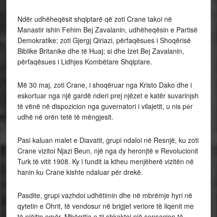
Ndër udhëheqësit shqiptarë që zoti Crane takoi në
Manastir ishin Fehim Bej Zavalanin, udhëheqësin e Partisë
Demokratike; zoti Gjergj Qiriazi, përfaqësues i Shoqërisë
Biblike Britanike dhe të Huaj; si dhe Izet Bej Zavalanin,
përfaqësues i Lidhjes Kombëtare Shqiptare.
Më 30 maj, zoti Crane, i shoqëruar nga Kristo Dako dhe i
eskortuar nga një gardë nderi prej njëzet e katër suvarinjsh
të vënë në dispozicion nga guvernatori i vilajetit, u nis pёr
udhë në orën tetë të mëngjesit.
Pasi kaluan malet e Diavatit, grupi ndaloi në Resnjë, ku zoti
Crane vizitoi Njazi Beun, një nga dy heronjtë e Revolucionit
Turk të vitit 1908. Ky i fundit ia ktheu menjëherë vizitën në
hanin ku Crane kishte ndaluar për drekë.
Pasdite, grupi vazhdoi udhëtimin dhe në mbrëmje hyri në
qytetin e Ohrit, të vendosur në brigjet veriore të liqenit me
të njëjtin emër. Mbërritja e tij shkaktoi një sensacion të