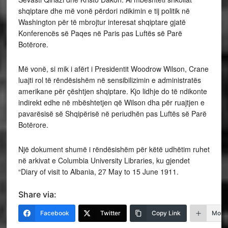
shqiptare dhe më vonë përdori ndikimin e tij politik në
Washington për të mbrojtur interesat shqiptare gjatë
Konferencës së Paqes në Paris pas Luftës së Parë
Botërore.
Më vonë, si mik i afërt i Presidentit Woodrow Wilson, Crane
luajti rol të rëndësishëm në sensibilizimin e administratës
amerikane për çështjen shqiptare. Kjo lidhje do të ndikonte
indirekt edhe në mbështetjen që Wilson dha për ruajtjen e
pavarësisë së Shqipërisë në periudhën pas Luftës së Parë
Botërore.
Një dokument shumë i rëndësishëm për këtë udhëtim ruhet
në arkivat e Columbia University Libraries, ku gjendet
“Diary of visit to Albania, 27 May to 15 June 1911.
Share via:
Facebook
Twitter
Copy Link
More