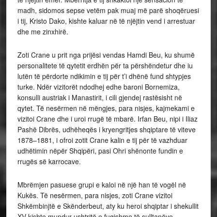
madh, sidomos sepse vetëm pak muaj më parë shoqëruesi
i tij, Kristo Dako, kishte kaluar në të njëjtin vend i arrestuar
dhe me zinxhirë.
Zoti Crane u prit nga prijësi vendas Hamdi Beu, ku shumë
personalitete të qytetit erdhën për ta përshëndetur dhe iu
lutën të përdorte ndikimin e tij për t’i dhënë fund shtypjes
turke. Ndër vizitorët ndodhej edhe baroni Bornemiza,
konsulli austriak i Manastirit, i cili gjendej rastësisht në
qytet. Të nesërmen në mëngjes, para nisjes, kajmekami e
vizitoi Crane dhe i uroi rrugë të mbarë. Irfan Beu, nipi i Iliaz
Pashë Dibrës, udhëheqës i kryengritjes shqiptare të viteve
1878–1881, i ofroi zotit Crane kalin e tij për të vazhduar
udhëtimin nëpër Shqipëri, pasi Ohri shënonte fundin e
rrugës së karrocave.
Mbrëmjen pasuese grupi e kaloi në një han të vogël në
Kukës. Të nesërmen, para nisjes, zoti Crane vizitoi
Shkëmbinjtë e Skënderbeut, aty ku heroi shqiptar i shekullit
XV kishte mundur ushtritë e fuqishme të sulltanëve