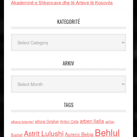
Akademinë e Shkencave dhe të Arteve të Kosovës
KATEGORITË
Kategoritë
ARKIV
Arkiv
TAGS
arben llalla
alfons Grishaj
Anton Cefa
asllan
albano kolonjari
Behlul
Astrit Lulushi
Aurenc Bebja
Bushati