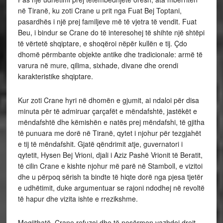
në Tiranë, ku zoti Crane u prit nga Fuat Bej Toptani,
pasardhës i një prej familjeve më të vjetra të vendit. Fuat
Beu, i bindur se Crane do të interesohej të shihte një shtëpi
të vërtetë shqiptare, e shoqëroi nëpër kullën e tij. Çdo
dhomë përmbante objekte antike dhe tradicionale: armë të
varura në mure, qilima, sixhade, divane dhe orendi
karakteristike shqiptare.
Kur zoti Crane hyri në dhomën e gjumit, ai ndaloi për disa
minuta për të admiruar çarçafët e mëndafshtë, jastëkët e
mëndafshtë dhe këmishën e natës prej mëndafshi, të gjitha
të punuara me dorë në Tiranë, qytet i njohur për tezgjahët
e tij të mëndafshit. Gjatë qëndrimit atje, guvernatori i
qytetit, Hysen Bej Vrioni, djali i Aziz Pashë Vrionit të Beratit,
të cilin Crane e kishte njohur më parë në Stamboll, e vizitoi
dhe u përpoq sërish ta bindte të hiqte dorë nga pjesa tjetër
e udhëtimit, duke argumentuar se rajoni ndodhej në revoltë
të hapur dhe vizita ishte e rrezikshme.
Megjithatë, Crane refuzoi dhe të nesërmen vazhdoi drejt