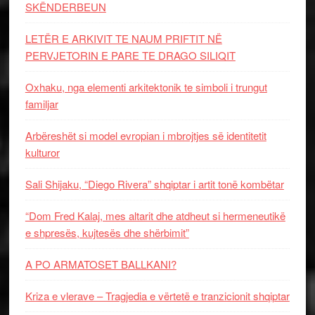
SKËNDERBEUN
LETËR E ARKIVIT TE NAUM PRIFTIT NË
PERVJETORIN E PARE TE DRAGO SILIQIT
Oxhaku, nga elementi arkitektonik te simboli i trungut
familjar
Arbëreshët si model evropian i mbrojtjes së identitetit
kulturor
Sali Shijaku, “Diego Rivera” shqiptar i artit tonë kombëtar
“Dom Fred Kalaj, mes altarit dhe atdheut si hermeneutikë
e shpresës, kujtesës dhe shërbimit”
A PO ARMATOSET BALLKANI?
Kriza e vlerave – Tragjedia e vërtetë e tranzicionit shqiptar