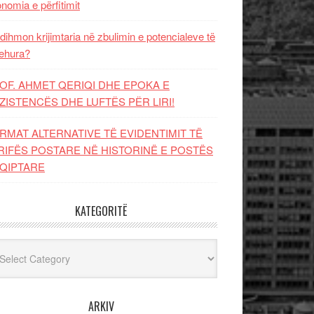
nomia e përfitimit
dihmon krijimtaria në zbulimin e potencialeve të
ehura?
OF. AHMET QERIQI DHE EPOKA E
ZISTENCЁS DHE LUFTЁS PЁR LIRI!
RMAT ALTERNATIVE TË EVIDENTIMIT TË
RIFËS POSTARE NË HISTORINË E POSTËS
QIPTARE
KATEGORITË
egoritë
ARKIV