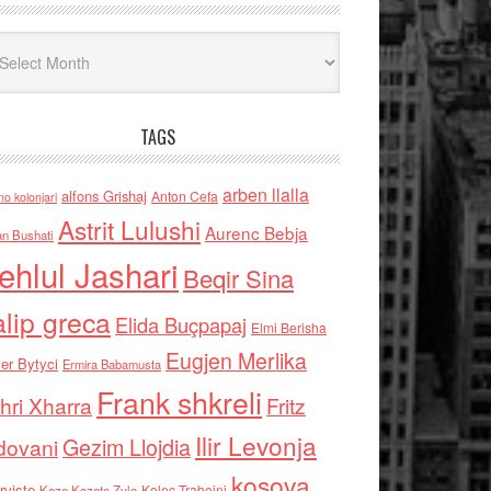
iv
TAGS
arben llalla
alfons Grishaj
Anton Cefa
no kolonjari
Astrit Lulushi
Aurenc Bebja
an Bushati
ehlul Jashari
Beqir Sina
alip greca
Elida Buçpapaj
Elmi Berisha
Eugjen Merlika
er Bytyci
Ermira Babamusta
Frank shkreli
hri Xharra
Fritz
Ilir Levonja
Gezim Llojdia
dovani
kosova
rviste
Kolec Traboini
Keze Kozeta Zylo