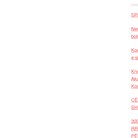
SP
New
bot
Kod
e g
Kry
Aka
Ko
ÇË
SH
30
RR
PË