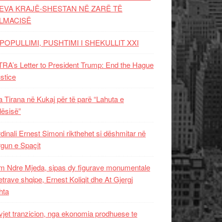
EVA KRAJË-SHESTAN NË ZARË TË
LMACISË
POPULLIMI, PUSHTIMI I SHEKULLIT XXI
RA’s Letter to President Trump: End the Hague
ustice
 Tirana në Kukaj për të parë “Lahuta e
ësisë”
dinali Ernest Simoni rikthehet si dëshmitar në
gun e Spaçit
 Ndre Mjeda, sipas dy figurave monumentale
letrave shqipe, Ernest Koliqit dhe At Gjergj
hta
vjet tranzicion, nga ekonomia prodhuese te