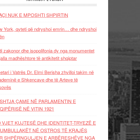
AÇI NUK E MPOSHTI SHPIRTIN
 York, qyteti që ndryshoi emrin… dhe ndryshoi
ën
i zakonor dhe isopolifonia dy nga monumentet
jalla madhështore të antikitetit shqiptar
etari i Vatrës Dr. Elmi Berisha zhvilloi takim në
deminë e Shkencave dhe të Arteve të
sovës
SHTJA ÇAME NË PARLAMENTIN E
QIPËRISË NË VITIN 1921
0 VJET KUJTESË DHE IDENTITET-TRYEZË E
UMBULLAKËT NË OSTROS TË KRAJËS
R SHPËRNGULJEN E ARBËRESHËVE NGA