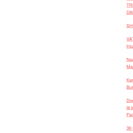
TR
DA
SH
VAT
Inj
Nga
Mal
Kar
Bur
Dom
të 
Fis
36 