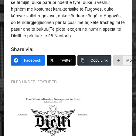
se fëmijët, duke parë prindërit e tyre, duke u veshur
hijshëm me kostumet karakteristike të Rugovës, duke
kërcyer vallet rugovase, duke kënduar këngët e Rugovës,
do të ndërgjegjësohen për ta çuar më tej këtë trashëgimi të
pasur dhe të bukur.(Te plote lexojeni ne numrin special te
Diellit te printuar te 28 Nentorit)
Share via:
Facebook
Twitter
Copy Link
More
FILED UNDER:
FEATURED