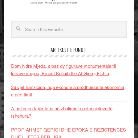
ARTIKUJT E FUNDIT
Dom Ndre Mjeda, sipas dy figurave monumentale të
letrave shqipe, Ernest Koliqit dhe At Gjergj Fishta
36 vjet tranzicion, nga ekonomia prodhuese te ekonomia
e përfitimit
A ndihmon krijimtaria në zbulimin e potencialeve të
fshehura?
PROF. AHMET QERIQI DHE EPOKA E REZISTENCЁS
DHE LUFTЁS PЁR LIRI!