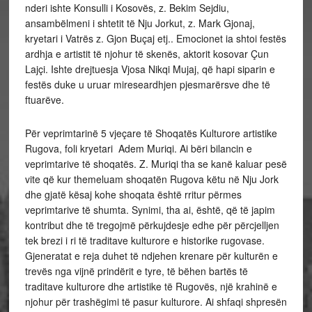
nderi ishte Konsulli i Kosovës, z. Bekim Sejdiu,
ansambëlmeni i shtetit të Nju Jorkut, z. Mark Gjonaj,
kryetari i Vatrës z. Gjon Buçaj etj.. Emocionet ia shtoi festës
ardhja e artistit të njohur të skenës, aktorit kosovar Çun
Lajçi. Ishte drejtuesja Vjosa Nikqi Mujaj, që hapi siparin e
festës duke u uruar mireseardhjen pjesmarërsve dhe të
ftuarëve.
Për veprimtarinë 5 vjeçare të Shoqatës Kulturore artistike
Rugova, foli kryetari Adem Muriqi. Ai bëri bilancin e
veprimtarive të shoqatës. Z. Muriqi tha se kanë kaluar pesë
vite që kur themeluam shoqatën Rugova këtu në Nju Jork
dhe gjatë kësaj kohe shoqata është rritur përmes
veprimtarive të shumta. Synimi, tha ai, është, që të japim
kontribut dhe të tregojmë përkujdesje edhe për përcjelljen
tek brezi i ri të traditave kulturore e historike rugovase.
Gjeneratat e reja duhet të ndjehen krenare për kulturën e
trevës nga vijnë prindërit e tyre, të bëhen bartës të
traditave kulturore dhe artistike të Rugovës, një krahinë e
njohur për trashëgimi të pasur kulturore. Ai shfaqi shpresën