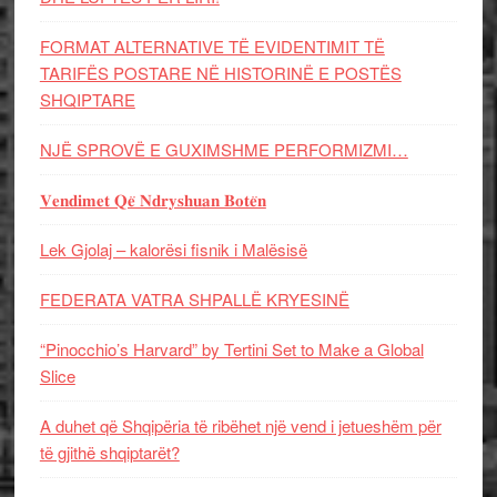
FORMAT ALTERNATIVE TË EVIDENTIMIT TË
TARIFËS POSTARE NË HISTORINË E POSTËS
SHQIPTARE
NJË SPROVË E GUXIMSHME PERFORMIZMI…
𝐕𝐞𝐧𝐝𝐢𝐦𝐞𝐭 𝐐𝐞̈ 𝐍𝐝𝐫𝐲𝐬𝐡𝐮𝐚𝐧 𝐁𝐨𝐭𝐞̈𝐧
Lek Gjolaj – kalorësi fisnik i Malësisë
FEDERATA VATRA SHPALLË KRYESINË
“Pinocchio’s Harvard” by Tertini Set to Make a Global
Slice
A duhet që Shqipëria të ribëhet një vend i jetueshëm për
të gjithë shqiptarët?