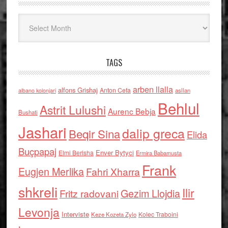
Arkiv
TAGS
arben llalla
alfons Grishaj
Anton Cefa
asllan
albano kolonjari
Behlul
Astrit Lulushi
Aurenc Bebja
Bushati
Jashari
dalip greca
Beqir Sina
Elida
Buçpapaj
Enver Bytyci
Elmi Berisha
Ermira Babamusta
Frank
Eugjen Merlika
Fahri Xharra
shkreli
Ilir
Gezim Llojdia
Fritz radovani
Levonja
Interviste
Kolec Traboini
Keze Kozeta Zylo