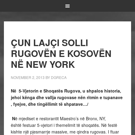
ÇUN LAJÇI SOLLI
RUGOVËN E KOSOVËN
NË NEW YORK
NOVEMBER 2, 2013
BY
DGRECA
Në 5-Vjetorin e Shoqatës Rugova, u shpalos historia,
jehoi kënga dhe vallja rugovase nën ritmin e tupanave
, fyejve, dhe ting
ëllimit të shpatave…/
N
ë mjediset e restorantit Maestro’s në Bronx, NY,
është festuar 5-vjetori i themelimit të shoqatës. Në festë
kishte një pjesmarrje massive, me qindra rugovas. I ftuar