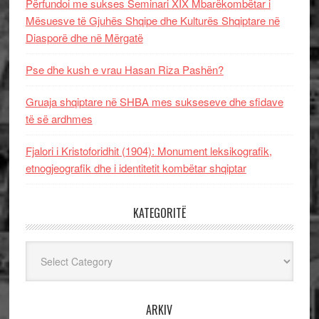
Përfundoi me sukses Seminari XIX Mbarëkombëtar i
Mësuesve të Gjuhës Shqipe dhe Kulturës Shqiptare në
Diasporë dhe në Mërgatë
Pse dhe kush e vrau Hasan Riza Pashën?
Gruaja shqiptare në SHBA mes sukseseve dhe sfidave
të së ardhmes
Fjalori i Kristoforidhit (1904): Monument leksikografik,
etnogjeografik dhe i identitetit kombëtar shqiptar
KATEGORITË
Kategoritë
ARKIV