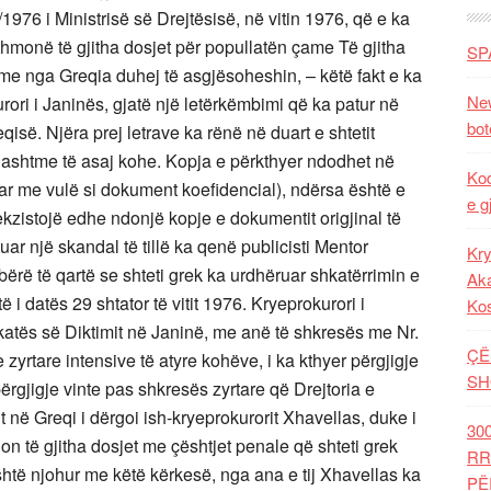
976 i Ministrisë së Drejtësisë, në vitin 1976, që e ka
thmonë të gjitha dosjet për popullatën çame Të gjitha
SP
me nga Greqia duhej të asgjësoheshin, – këtë fakt e ka
New
rori i Janinës, gjatë një letërkëmbimi që ka patur në
bot
isë. Njëra prej letrave ka rënë në duart e shtetit
 Jashtme të asaj kohe. Kopja e përkthyer ndodhet në
Kod
uar me vulë si dokument koefidencial), ndërsa është e
e g
 ekzistojë edhe ndonjë kopje e dokumentit origjinal të
uar një skandal të tillë ka qenë publicisti Mentor
Kry
ka bërë të qartë se shteti grek ka urdhëruar shkatërrimin e
Aka
i datës 29 shtator të vitit 1976. Kryeprokurori i
Ko
katës së Diktimit në Janinë, me anë të shkresës me Nr.
ÇË
zyrtare intensive të atyre kohëve, i ka kthyer përgjigje
SH
ërgjigje vinte pas shkresës zyrtare që Drejtoria e
në Greqi i dërgoi ish-kryeprokurorit Xhavellas, duke i
30
icion të gjitha dosjet me çështjet penale që shteti grek
RR
shtë njohur me këtë kërkesë, nga ana e tij Xhavellas ka
PË