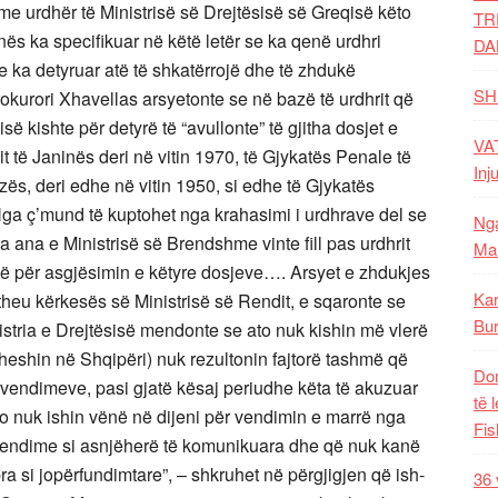
me urdhër të Ministrisë së Drejtësisë së Greqisë këto
TR
nës ka specifikuar në këtë letër se ka qenë urdhri
DA
e ka detyruar atë të shkatërrojë dhe të zhdukë
SH
kurori Xhavellas arsyetonte se në bazë të urdhrit që
së kishte për detyrë të “avullonte” të gjitha dosjet e
VAT
it të Janinës deri në vitin 1970, të Gjykatës Penale të
Inj
ës, deri edhe në vitin 1950, si edhe të Gjykatës
Nga ç’mund të kuptohet nga krahasimi i urdhrave del se
Nga
 ana e Ministrisë së Brendshme vinte fill pas urdhrit
Mal
në për asgjësimin e këtyre dosjeve…. Arsyet e zhdukjes
Kar
ktheu kërkesës së Ministrisë së Rendit, e sqaronte se
Bur
istria e Drejtësisë mendonte se ato nuk kishin më vlerë
dheshin në Shqipëri) nuk rezultonin fajtorë tashmë që
Dom
e vendimeve, pasi gjatë kësaj periudhe këta të akuzuar
të 
po nuk ishin vënë në dijeni për vendimin e marrë nga
Fis
o vendime si asnjëherë të komunikuara dhe që nuk kanë
 pra si jopërfundimtare”, – shkruhet në përgjigjen që ish-
36 