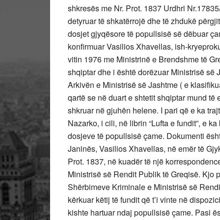
shkresës me Nr. Prot. 1837 Urdhri Nr.17835/1
detyruar të shkatërrojë dhe të zhdukë përgji
dosjet gjyqësore të popullsisë së dëbuar ça
konfirmuar Vasilios Xhavellas, ish-kryeproku
vitin 1976 me Ministrinë e Brendshme të Greq
shqiptar dhe i është dorëzuar Ministrisë së
Arkivën e Ministrisë së Jashtme ( e klasifik
qartë se në duart e shtetit shqiptar mund të
shkruar në gjuhën helene. I pari që e ka trajt
Nazarko, i cili, në librin “Lufta e fundit”, e 
dosjeve të popullsisë çame. Dokumenti është 
Janinës, Vasilios Xhavellas, në emër të Gjy
Prot. 1837, në kuadër të një korrespondence 
Ministrisë së Rendit Publik të Greqisë. Kjo p
Shërbimeve Kriminale e Ministrisë së Rendit 
kërkuar këtij të fundit që t’i vinte në dispoz
kishte hartuar ndaj popullsisë çame. Pasi ë