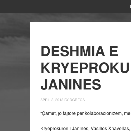
DESHMIA E
KRYEPROKU
JANINES
APRIL 8, 2013
BY
DGRECA
“Çamët, jo fajtorë për kolaboracionizëm, më
Kryeprokurori i Janinës, Vasilios Xhavellas,