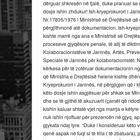
dërguar shkresën në fjalë, duke pranuar se 
dosje ishin zhdukur! Ish-kryeprokurori i Jani
Nr.17835/1976 i Ministrisë së Drejtësisë që 
përgjithmonë atë dokumentacion. Ish-kryepro
kishte marrë nga ana e Ministrisë së Drejtësi
proceseve gjyqësore penale, të atij të diktim
Kolaboracionistëve të Janinës, Artës, Prevez
Speciale të Janinës për kolaboracionistët. 
kërkesa për të zotëruar dokumentacionin nga
që Ministria e Drejtësisë helene kishte dhë
Kryeprokurori i Janinës, në përgjigjen që i 
këto dosje ishin asgjësuar për shkak se Min
dhe se të gjithë të akuzuarit (çamët që ndo
kishin kaluar shtatë vjet nga marrja e këtyr
nuk ishin njoftuar për prezencën në gjyq, a
gjykata ndaj tyre. “Duke i konsideruar kët
qenë aspak në fuqi si të tilla ( të zbatuara),