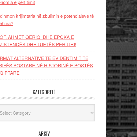
nomia e përfitimit
dihmon krijimtaria në zbulimin e potencialeve të
ehura?
OF. AHMET QERIQI DHE EPOKA E
ZISTENCЁS DHE LUFTЁS PЁR LIRI!
RMAT ALTERNATIVE TË EVIDENTIMIT TË
RIFËS POSTARE NË HISTORINË E POSTËS
QIPTARE
KATEGORITË
egoritë
ARKIV