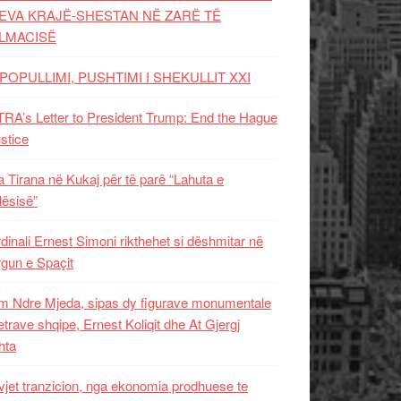
EVA KRAJË-SHESTAN NË ZARË TË
LMACISË
POPULLIMI, PUSHTIMI I SHEKULLIT XXI
RA’s Letter to President Trump: End the Hague
ustice
 Tirana në Kukaj për të parë “Lahuta e
ësisë”
dinali Ernest Simoni rikthehet si dëshmitar në
gun e Spaçit
 Ndre Mjeda, sipas dy figurave monumentale
letrave shqipe, Ernest Koliqit dhe At Gjergj
hta
vjet tranzicion, nga ekonomia prodhuese te