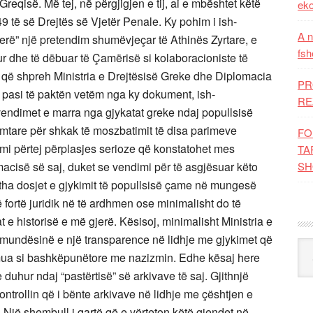
Greqisë. Më tej, në përgjigjen e tij, ai e mbështet këtë
eko
9 të së Drejtës së Vjetër Penale. Ky pohim i ish-
A n
 erë” një pretendim shumëvjeçar të Athinës Zyrtare, e
fsh
ur dhe të dëbuar të Çamërisë si kolaboracioniste të
 që shpreh Ministria e Drejtësisë Greke dhe Diplomacia
PR
e, pasi të paktën vetëm nga ky dokument, ish-
RE
 vendimet e marra nga gjykatat greke ndaj popullsisë
tare për shkak të moszbatimit të disa parimeve
FO
imi përtej përplasjes serioze që konstatohet mes
TA
macisë së saj, duket se vendimi për të asgjësuar këto
SH
gjitha dosjet e gjykimit të popullsisë çame në mungesë
fortë juridik në të ardhmen ose minimalisht do të
t e historisë e më gjerë. Kësisoj, minimalisht Ministria e
r mundësinë e një transparence në lidhje me gjykimet që
Kat
umua si bashkëpunëtore me nazizmin. Edhe kësaj here
duhur ndaj “pastërtisë” së arkivave të saj. Gjithnjë
ontrollin që i bënte arkivave në lidhje me çështjen e
 Një shembull i qartë që e vërteton këtë gjendet në