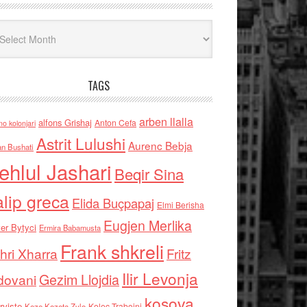
iv
TAGS
arben llalla
alfons Grishaj
Anton Cefa
no kolonjari
Astrit Lulushi
Aurenc Bebja
an Bushati
ehlul Jashari
Beqir Sina
alip greca
Elida Buçpapaj
Elmi Berisha
Eugjen Merlika
er Bytyci
Ermira Babamusta
Frank shkreli
hri Xharra
Fritz
Ilir Levonja
Gezim Llojdia
dovani
kosova
rviste
Kolec Traboini
Keze Kozeta Zylo