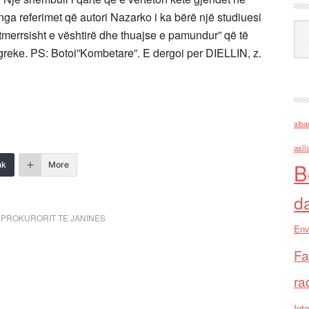
se nga referimet që autori Nazarko i ka bërë një studiuesi
Ark
ë tmerrsisht e vështirë dhe thuajse e pamundur” që të
greke. PS: Botoi”Kombetare”. E dergoi per DIELLIN, z.
alba
asll
B
nk
More
d
EPROKURORIT TE JANINES
Env
Fa
ra
Inte