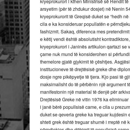
kryeprokurori i kthen Ministrisë së Rendit të 
arsyetim (për të zhdukur dosjet) në Nenin 54
kryeprokurorit të Greqisë duket se “hedh në
cila e ka konsideruar popullatën e përndjek
fashizmit. Sakaq, diferenca mes pretendimit
e këtij vendi është absolutisht kontradiktor
kryeprokurori i Janinës artikulon qartazi se
çame nuk mund të konsiderohen si përfundim
themelore gjatë gjykimit të çështjes. Asgjës
institucioneve të drejtësisë greke dhe diplo
dosje ngre pikëpyetje të tjera. Kjo pasi të 
maksimalisht do të përbënin një argument të 
manifestonin një material të denjë për arkiva
Drejtësisë Greke në vitin 1976 ka eliminua
i janë bërë popullsisë came, e cila u prez
duket se qeveria greke ka treguar kujdesin e 
shteti grek është treguar shumë i rreptë në k
përndjekjes dhe dëbimit të popullsisë çame.