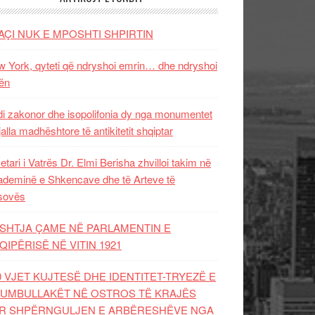
AÇI NUK E MPOSHTI SHPIRTIN
 York, qyteti që ndryshoi emrin… dhe ndryshoi
ën
i zakonor dhe isopolifonia dy nga monumentet
jalla madhështore të antikitetit shqiptar
etari i Vatrës Dr. Elmi Berisha zhvilloi takim në
deminë e Shkencave dhe të Arteve të
sovës
SHTJA ÇAME NË PARLAMENTIN E
QIPËRISË NË VITIN 1921
0 VJET KUJTESË DHE IDENTITET-TRYEZË E
UMBULLAKËT NË OSTROS TË KRAJËS
R SHPËRNGULJEN E ARBËRESHËVE NGA