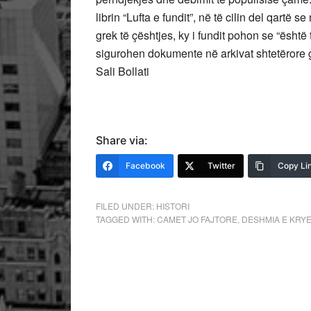
librin “Lufta e fundit”, në të cilin del qartë 
grek të çështjes, ky i fundit pohon se “ësht
sigurohen dokumente në arkivat shtetërore 
Sali Bollati
Share via:
Facebook
Twitter
Copy Li
FILED UNDER:
HISTORI
TAGGED WITH:
CAMET JO FAJTORE
,
DESHMIA E KRY