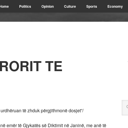
Home
Politics
Opinion
Culture
Sports
Economy
RORIT TE
 urdhëruan të zhduk përgjithmonë dosjet”/
 në emër të Gjykatës së Diktimit në Janinë, me anë të