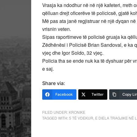
Vrasja ka ndodhur në në një kafeteri, rreth o
qëlluan drejt oficerëve të policicsë, gjatë k
Më pas ata janë regjistruar në një dyqan në 
vrisnin veten.
Sipas raportimeve të policisë gruaja ka qëll
Zëdhënësi i Policisë Brian Sandoval, e ka qu
vjeç dhe Igor Soldo, 32 vjeç.
Policia tha se ende nuk ka të dyshuar për v
e saj.
Share via:
Facebook
Twitter
Copy Li
FILED UNDER:
KRONIKE
TAGGED WITH:
5 TË VDEKUR
,
E DIELA TRAGJIKE NË 