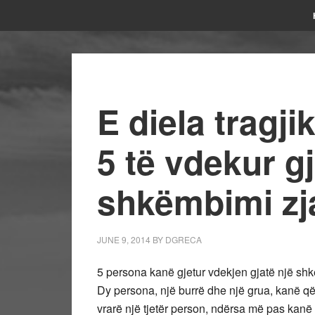
E diela tragj
5 të vdekur gj
shkëmbimi zja
JUNE 9, 2014
BY
DGRECA
5 persona kanë gjetur vdekjen gjatë një shkë
Dy persona, një burrë dhe një grua, kanë qël
vrarë një tjetër person, ndërsa më pas kanë 