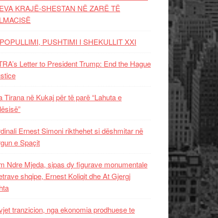
EVA KRAJË-SHESTAN NË ZARË TË
LMACISË
POPULLIMI, PUSHTIMI I SHEKULLIT XXI
RA’s Letter to President Trump: End the Hague
ustice
 Tirana në Kukaj për të parë “Lahuta e
ësisë”
dinali Ernest Simoni rikthehet si dëshmitar në
gun e Spaçit
 Ndre Mjeda, sipas dy figurave monumentale
letrave shqipe, Ernest Koliqit dhe At Gjergj
hta
vjet tranzicion, nga ekonomia prodhuese te