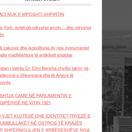
AÇI NUK E MPOSHTI SHPIRTIN
 York, qyteti që ndryshoi emrin… dhe ndryshoi
ën
i zakonor dhe isopolifonia dy nga monumentet
jalla madhështore të antikitetit shqiptar
etari i Vatrës Dr. Elmi Berisha zhvilloi takim në
deminë e Shkencave dhe të Arteve të
sovës
SHTJA ÇAME NË PARLAMENTIN E
QIPËRISË NË VITIN 1921
0 VJET KUJTESË DHE IDENTITET-TRYEZË E
UMBULLAKËT NË OSTROS TË KRAJËS
R SHPËRNGULJEN E ARBËRESHËVE NGA