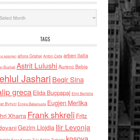
iv
TAGS
arben llalla
alfons Grishaj
Anton Cefa
no kolonjari
Astrit Lulushi
Aurenc Bebja
an Bushati
ehlul Jashari
Beqir Sina
alip greca
Elida Buçpapaj
Elmi Berisha
Eugjen Merlika
er Bytyci
Ermira Babamusta
Frank shkreli
hri Xharra
Fritz
Ilir Levonja
Gezim Llojdia
dovani
kosova
rviste
Kolec Traboini
Keze Kozeta Zylo