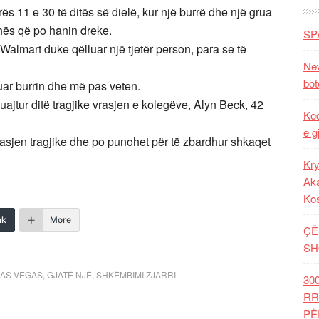
rës 11 e 30 të ditës së dielë, kur një burrë dhe një grua
ohës që po hanin dreke.
SP
Walmart duke qëlluar një tjetër person, para se të
New
bot
uar burrin dhe më pas veten.
ajtur ditë tragjike vrasjen e kolegëve, Alyn Beck, 42
Kod
e g
rasjen tragjike dhe po punohet për të zbardhur shkaqet
Kry
Aka
Ko
nk
More
ÇË
SH
LAS VEGAS
,
GJATË NJË
,
SHKËMBIMI ZJARRI
30
RR
PË