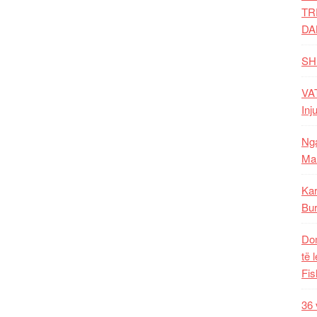
TR
DA
SH
VAT
Inj
Nga
Mal
Kar
Bur
Dom
të 
Fis
36 