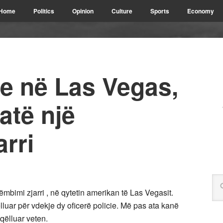
Home
Politics
Opinion
Culture
Sports
Economy
ike në Las Vegas,
atë një
rri
mbimi zjarri , në qytetin amerikan të Las Vegasit.
luar për vdekje dy oficerë policie. Më pas ata kanë
qëlluar veten.