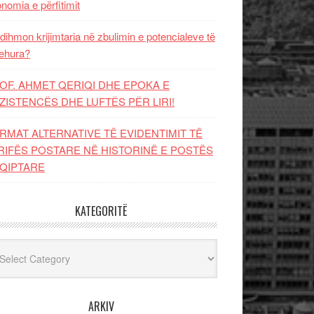
nomia e përfitimit
dihmon krijimtaria në zbulimin e potencialeve të
ehura?
OF. AHMET QERIQI DHE EPOKA E
ZISTENCЁS DHE LUFTЁS PЁR LIRI!
RMAT ALTERNATIVE TË EVIDENTIMIT TË
RIFËS POSTARE NË HISTORINË E POSTËS
QIPTARE
KATEGORITË
egoritë
ARKIV