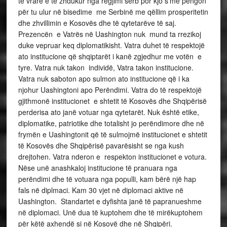
të vrarë e te zhdukur nga regjimi serb por kjo s’më pengon
për tu ulur në bisedime me Serbinë me qëllim prosperitetin
dhe zhvillimin e Kosovës dhe të qytetarëve të saj.
Prezencën e Vatrës në Uashington nuk mund ta rrezikoj
duke vepruar keq diplomatikisht. Vatra duhet të respektojë
ato institucione që shqiptarët i kanë zgjedhur me votën e
tyre. Vatra nuk takon individë, Vatra takon institucione.
Vatra nuk saboton apo sulmon ato institucione që i ka
njohur Uashingtoni apo Perëndimi. Vatra do të respektojë
gjithmonë institucionet e shtetit të Kosovës dhe Shqipërisë
perderisa ato janë votuar nga qytetarët. Nuk është etike,
diplomatike, patriotike dhe totalisht jo perëndimore dhe në
frymën e Uashingtonit që të sulmojmë institucionet e shtetit
të Kosovës dhe Shqipërisë pavarësisht se nga kush
drejtohen. Vatra nderon e respekton institucionet e votura.
Nëse unë anashkaloj institucione të pranuara nga
perëndimi dhe të votuara nga populli, kam bërë një hap
fals në diplmaci. Kam 30 vjet në diplomaci aktive në
Uashington. Standartet e dyfishta janë të papranueshme
në diplomaci. Unë dua të kuptohem dhe të mirëkuptohem
për këtë axhendë si në Kosovë dhe në Shqipëri.