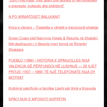
e shpresës, kujtesës dhe shërbimit”
A PO ARMATOSET BALLKANI?
Kriza e vlerave – Tragjedia e vërtetë e tranzicionit shqiptar
Green Coast sjell Nammos Hotels & Resorts në Shqipëri:
Një destinacion i ri lifestyle merr formë në Rivierën
Shqiptare
PUEBLO (1966) / HISTORIA E SPANJOLLES NGA
VALENCIA QË PËRFUNDOI NË LUSHNJE — 29 VJET
PRITJE (1937 – 1966) TË NJË TELEFONATE NGA DY
MOTRAT
Kujtojmë sakrificën e familjes Lleshi për lirinë e Kosovës
SPAÇI NUK E MPOSHTI SHPIRTIN