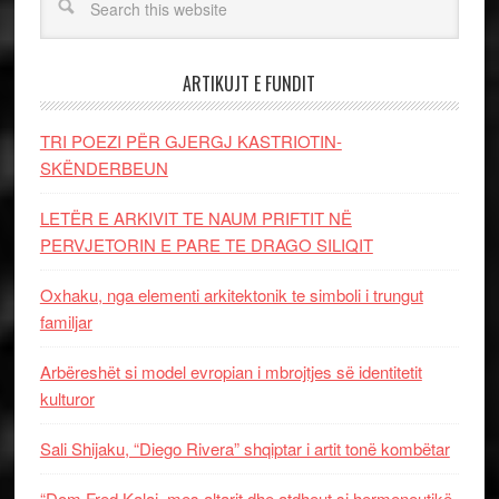
ARTIKUJT E FUNDIT
TRI POEZI PËR GJERGJ KASTRIOTIN-
SKËNDERBEUN
LETËR E ARKIVIT TE NAUM PRIFTIT NË
PERVJETORIN E PARE TE DRAGO SILIQIT
Oxhaku, nga elementi arkitektonik te simboli i trungut
familjar
Arbëreshët si model evropian i mbrojtjes së identitetit
kulturor
Sali Shijaku, “Diego Rivera” shqiptar i artit tonë kombëtar
“Dom Fred Kalaj, mes altarit dhe atdheut si hermeneutikë