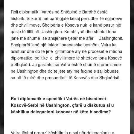
Roli diplomatik i Vatrës në Shtëpinë e Bardhë është
historik. Si kurrë më parë gjatë kësaj periudhe të ngjarjeve
dhe zhvillimeve, Shqipëria e Kosova nuk e kanë pasur një
qasje të tillë në Uashington. Kombi ynë dhe shtetet tona
janë më shumë se ansjëherë tjetër më afër Uashingtonit.
Shqiptarët janë një faktor i paanashkalueshëm. Vatra ka
asistuar dhe do të jetë gjithmonë aty në proceset e mëdha
diplomatike, politike e zhvillimore të shteteve tona Kosovë
e Shqipëri. Ju garantoj se Vatra është shumë e pranishme
në Uashington dhe do të jetë aty me fuqinë e saj lobuese
sa në të mirë dhe prosperitetit të Kosovës dhe Shqipërisë.
Roli diplomatik e specifik i Vatrës në bisedimet
Kosovë-Serbi në Uashington, çfarë u diskutua si u
këshillua delegacioni kosovar në këto bisedime?
Vatra lëshoi prerazi këshillimin e saj për delegacionin e