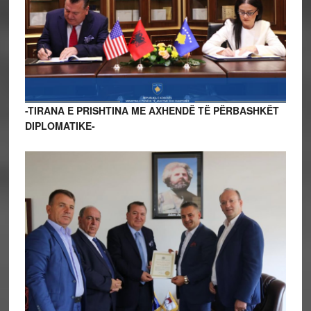
-TIRANA E PRISHTINA ME AXHENDË TË PËRBASHKËT
DIPLOMATIKE-