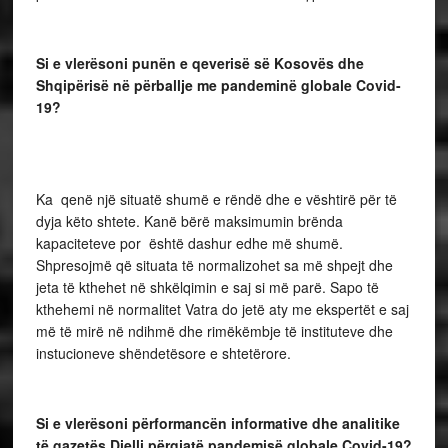
Si e vlerësoni punën e qeverisë së Kosovës dhe
Shqipërisë në përballje me pandeminë globale Covid-
19?
Ka qenë një situatë shumë e rëndë dhe e vështirë për të
dyja këto shtete. Kanë bërë maksimumin brënda
kapaciteteve por është dashur edhe më shumë.
Shpresojmë që situata të normalizohet sa më shpejt dhe
jeta të kthehet në shkëlqimin e saj si më parë. Sapo të
kthehemi në normalitet Vatra do jetë aty me ekspertët e saj
më të mirë në ndihmë dhe rimëkëmbje të instituteve dhe
instucioneve shëndetësore e shtetërore.
Si e vlerësoni përformancën informative dhe analitike
të gazetës Dielli përgjatë pandemisë globale Covid-19?