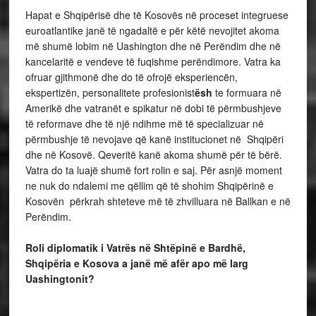
Hapat e Shqipërisë dhe të Kosovës në proceset integruese
euroatlantike janë të ngadaltë e për këtë nevojitet akoma
më shumë lobim në Uashington dhe në Perëndim dhe në
kancelaritë e vendeve të fuqishme perëndimore. Vatra ka
ofruar gjithmonë dhe do të ofrojë eksperiencën,
ekspertizën, personalitete profesionist
ësh
te formuara në
Amerikë dhe vatranët e spikatur në dobi të përmbushjeve
të reformave dhe të një ndihme më të specializuar në
përmbushje të nevojave që kanë institucionet në Shqipëri
dhe në Kosovë. Qeveritë kanë akoma shumë për të bërë.
Vatra do ta luajë shumë fort rolin e saj. Për asnjë moment
ne nuk do ndalemi me qëllim që të shohim Shqipërinë e
Kosovën përkrah shteteve më të zhvilluara në Ballkan e në
Perëndim.
Roli diplomatik i Vatrës në Shtëpinë e Bardhë,
Shqipëria e Kosova a janë më afër apo më larg
Uashingtonit?