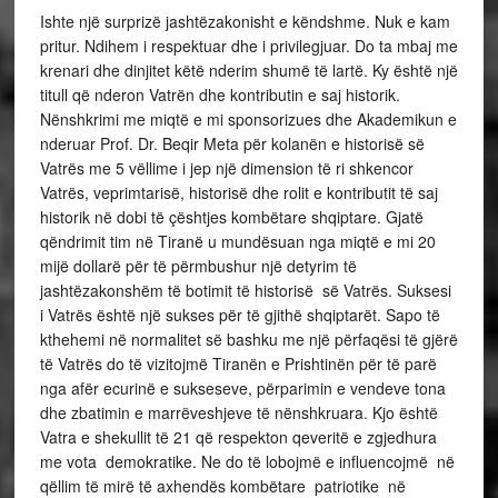
Ishte një surprizë jashtëzakonisht e këndshme. Nuk e kam
pritur. Ndihem i respektuar dhe i privilegjuar. Do ta mbaj me
krenari dhe dinjitet këtë nderim shumë të lartë. Ky është një
titull që nderon Vatrën dhe kontributin e saj historik.
Nënshkrimi me miqtë e mi sponsorizues dhe Akademikun e
nderuar Prof. Dr. Beqir Meta për kolanën e historisë së
Vatrës me 5 vëllime i jep një dimension të ri shkencor
Vatrës, veprimtarisë, historisë dhe rolit e kontributit të saj
historik në dobi të çështjes kombëtare shqiptare. Gjatë
qëndrimit tim në Tiranë u mundësuan nga miqtë e mi 20
mijë dollarë për të përmbushur një detyrim të
jashtëzakonshëm të botimit të historisë së Vatrës. Suksesi
i Vatrës është një sukses për të gjithë shqiptarët. Sapo të
kthehemi në normalitet së bashku me një përfaqësi të gjërë
të Vatrës do të vizitojmë Tiranën e Prishtinën për të parë
nga afër ecurinë e sukseseve, përparimin e vendeve tona
dhe zbatimin e marrëveshjeve të nënshkruara. Kjo është
Vatra e shekullit të 21 që respekton qeveritë e zgjedhura
me vota demokratike. Ne do të lobojmë e influencojmë në
qëllim të mirë të axhendës kombëtare patriotike në