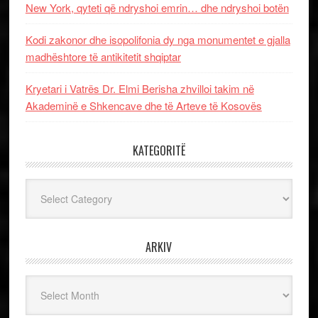
New York, qyteti që ndryshoi emrin… dhe ndryshoi botën
Kodi zakonor dhe isopolifonia dy nga monumentet e gjalla
madhështore të antikitetit shqiptar
Kryetari i Vatrës Dr. Elmi Berisha zhvilloi takim në
Akademinë e Shkencave dhe të Arteve të Kosovës
KATEGORITË
Kategoritë
ARKIV
Arkiv