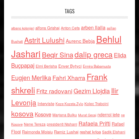
TAGS
arben llalla
alfons Grishaj
Anton Cefa
asllan
albano kolonjari
Behlul
Astrit Lulushi
Aurenc Bebja
Bushati
Jashari
dalip greca
Beqir Sina
Elida
Buçpapaj
Enver Bytyci
Elmi Berisha
Ermira Babamusta
Frank
Eugjen Merlika
Fahri Xharra
shkreli
Ilir
Gezim Llojdia
Fritz radovani
Levonja
Interviste
Kolec Traboini
Keze Kozeta Zylo
kosova
Kosove
nderroi jete
Marjana Bulku
ne
Murat Gecaj
Rafaela Prifti
Rafael
Nene Tereza
Kosove
presidenti Nishani
Floqi
Raimonda Moisiu
Ramiz Lushaj
reshat kripa
Sadik Elshani