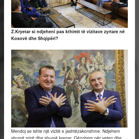
Z.Kryetar si ndjeheni pas kthimit të vizitave zyrtare në
Kosovë dhe Shqipëri?
Mendoj se ishte një vizitë e jashtëzakonshme. Ndjehem
shumë mirë dhe shumë krenar. Gëzohem për veten dhe