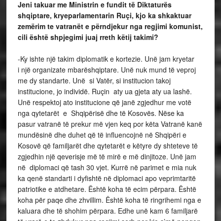
Jeni takuar me Ministrin e fundit të Diktaturës
shqiptare, kryeparlamentarin Ruçi, kjo ka shkaktuar
zemërim te vatranët e përndjekur nga regjimi komunist,
cili është shpjegimi juaj rreth këtij takimi?
-Ky ishte një takim diplomatik e kortezie. Unë jam kryetar
i një organizate mbarëshqiptare. Unë nuk mund të veproj
me dy standarte. Unë si Vatër, si institucion takoj
institucione, jo individë. Ruçin aty ua gjeta aty ua lashë.
Unë respektoj ato institucione që janë zgjedhur me votë
nga qytetarët e Shqipërisë dhe të Kosovës. Nëse ka
pasur vatranë të prekur më vjen keq por këta Vatranë kanë
mundësinë dhe duhet që të influencojnë në Shqipëri e
Kosovë që familjarët dhe qytetarët e këtyre dy shteteve të
zgjedhin një qeverisje më të mirë e më dinjitoze. Unë jam
në diplomaci që tash 30 vjet. Kurrë në parimet e mia nuk
ka qenë standarti i dyfishtë në diplomaci apo veprimtaritë
patriotike e atdhetare. Është koha të ecim përpara. Është
koha për paqe dhe zhvillim. Është koha të ringrihemi nga e
kaluara dhe të shohim përpara. Edhe unë kam 6 familjarë