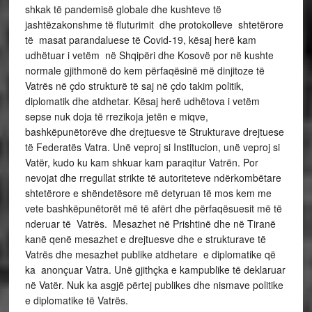
shkak të pandemisë globale dhe kushteve të
jashtëzakonshme të fluturimit dhe protokolleve shtetërore
të masat parandaluese të Covid-19, kësaj herë kam
udhëtuar i vetëm në Shqipëri dhe Kosovë por në kushte
normale gjithmonë do kem përfaqësinë më dinjitoze të
Vatrës në çdo strukturë të saj në çdo takim politik,
diplomatik dhe atdhetar. Kësaj herë udhëtova i vetëm
sepse nuk doja të rrezikoja jetën e miqve,
bashkëpunëtorëve dhe drejtuesve të Strukturave drejtuese
të Federatës Vatra. Unë veproj si Institucion, unë veproj si
Vatër, kudo ku kam shkuar kam paraqitur Vatrën. Por
nevojat dhe rregullat strikte të autoriteteve ndërkombëtare
shtetërore e shëndetësore më detyruan të mos kem me
vete bashkëpunëtorët më të afërt dhe përfaqësuesit më të
nderuar të Vatrës. Mesazhet në Prishtinë dhe në Tiranë
kanë qenë mesazhet e drejtuesve dhe e strukturave të
Vatrës dhe mesazhet publike atdhetare e diplomatike që
ka anonçuar Vatra. Unë gjithçka e kampublike të deklaruar
në Vatër. Nuk ka asgjë përtej publikes dhe nismave politike
e diplomatike të Vatrës.