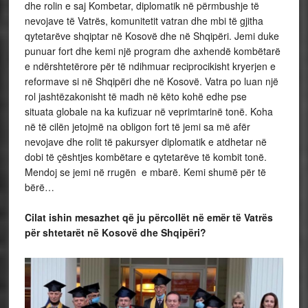
dhe rolin e saj Kombetar, diplomatik në përmbushje të
nevojave të Vatrës, komunitetit vatran dhe mbi të gjitha
qytetarëve shqiptar në Kosovë dhe në Shqipëri. Jemi duke
punuar fort dhe kemi një program dhe axhendë kombëtarë
e ndërshtetërore për të ndihmuar reciprocikisht kryerjen e
reformave si në Shqipëri dhe në Kosovë. Vatra po luan një
rol jashtëzakonisht të madh në këto kohë edhe pse
situata globale na ka kufizuar në veprimtarinë tonë. Koha
në të cilën jetojmë na obligon fort të jemi sa më afër
nevojave dhe rolit të pakursyer diplomatik e atdhetar në
dobi të çështjes kombëtare e qytetarëve të kombit tonë.
Mendoj se jemi në rrugën e mbarë. Kemi shumë për të
bërë…
Cilat ishin mesazhet që ju përcollët në emër të Vatrës
për shtetarët në Kosovë dhe Shqipëri?