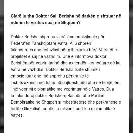
Çfarë ju tha Doktor Sali Berisha në darkën e shtruar në
nderim të vizitës suaj në Shqipëri?
Doktor Berisha shprehu vlerësimet maksimale për
Federatën Panshqiptare Vatra. Ai u shpreh
falenderues dhe entuziast për gjithçka ka bërë Vatra dhe
projektet e saj në vazhdim. Unë e informova doktor
Berishën për veprimtarinë dhe axhendën kombëtare që ka
Vatra në vazhdim. Doktor Berisha ishte shumë i
emocionuar dhe më shprehu përkrahje të
jashtëzakonshme. Ishte në pajtueshmëri dhe në të njëjtën
linjë veprimi diplomatike me veprimtarinë e Vatrës. Dua
ta falenderoj doktor Berishën, Bashën dhe Partinë
Demokratike në Shqipëri si mbështetëse dhe përkrahëse e
fortë e filozofisë, punës, e misionit politik e diplomatik të
Vatrës.