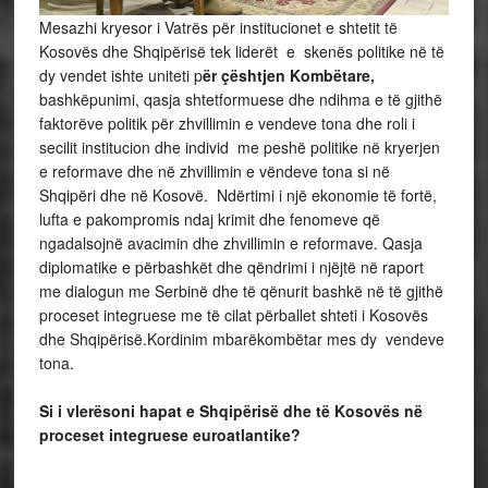
Mesazhi kryesor i Vatrës për institucionet e shtetit të
Kosovës dhe Shqipërisë tek liderët e skenës politike në të
dy vendet ishte uniteti p
ër çështjen Kombëtare,
bashkëpunimi, qasja shtetformuese dhe ndihma e të gjithë
faktorëve politik për zhvillimin e vendeve tona dhe roli i
secilit institucion dhe individ me peshë politike në kryerjen
e reformave dhe në zhvillimin e vëndeve tona si në
Shqipëri dhe në Kosovë. Ndërtimi i një ekonomie të fortë,
lufta e pakompromis ndaj krimit dhe fenomeve që
ngadalsojnë avacimin dhe zhvillimin e reformave. Qasja
diplomatike e përbashkët dhe qëndrimi i njëjtë në raport
me dialogun me Serbinë dhe të qënurit bashkë në të gjithë
proceset integruese me të cilat përballet shteti i Kosovës
dhe Shqipërisë.Kordinim mbarëkombëtar mes dy vendeve
tona.
Si i vlerësoni hapat e Shqipërisë dhe të Kosovës në
proceset integruese euroatlantike?