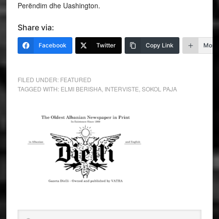
Perëndim dhe Uashington.
Share via:
Facebook
Twitter
Copy Link
More
FILED UNDER:
FEATURED
TAGGED WITH:
ELMI BERISHA
,
INTERVISTE
,
SOKOL PAJA