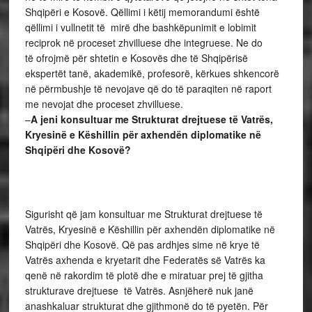
Shqipëri e Kosovë. Qëllimi i këtij memorandumi është
qëllimi i vullnetit të mirë dhe bashkëpunimit e lobimit
reciprok në proceset zhvilluese dhe integruese. Ne do
të ofrojmë për shtetin e Kosovës dhe të Shqipërisë
ekspertët tanë, akademikë, profesorë, kërkues shkencorë
në përmbushje të nevojave që do të paraqiten në raport
me nevojat dhe proceset zhvilluese.
–
A jeni konsultuar me Strukturat drejtuese të Vatrës,
Kryesinë e Këshillin për axhendën diplomatike në
Shqipëri dhe Kosovë?
Sigurisht që jam konsultuar me Strukturat drejtuese të
Vatrës, Kryesinë e Këshillin për axhendën diplomatike në
Shqipëri dhe Kosovë. Që pas ardhjes sime në krye të
Vatrës axhenda e kryetarit dhe Federatës së Vatrës ka
qenë në rakordim të plotë dhe e miratuar prej të gjitha
strukturave drejtuese të Vatrës. Asnjëherë nuk janë
anashkaluar strukturat dhe gjithmonë do të pyetën. Për