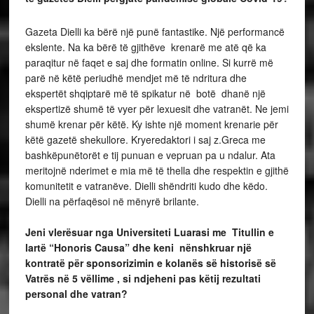
Gazeta Dielli ka bërë një punë fantastike. Një performancë
ekslente. Na ka bërë të gjithëve krenarë me atë që ka
paraqitur në faqet e saj dhe formatin online. Si kurrë më
parë në këtë periudhë mendjet më të ndritura dhe
ekspertët shqiptarë më të spikatur në botë dhanë një
ekspertizë shumë të vyer për lexuesit dhe vatranët. Ne jemi
shumë krenar për këtë. Ky ishte një moment krenarie për
këtë gazetë shekullore. Kryeredaktori i saj z.Greca me
bashkëpunëtorët e tij punuan e vepruan pa u ndalur. Ata
meritojnë nderimet e mia më të thella dhe respektin e gjithë
komunitetit e vatranëve. Dielli shëndriti kudo dhe këdo.
Dielli na përfaqësoi në mënyrë brilante.
Jeni vlerësuar nga Universiteti Luarasi me Titullin e
lartë “Honoris Causa” dhe keni nënshkruar një
kontratë për sponsorizimin e kolanës së historisë së
Vatrës në 5 vëllime , si ndjeheni pas këtij rezultati
personal dhe vatran?