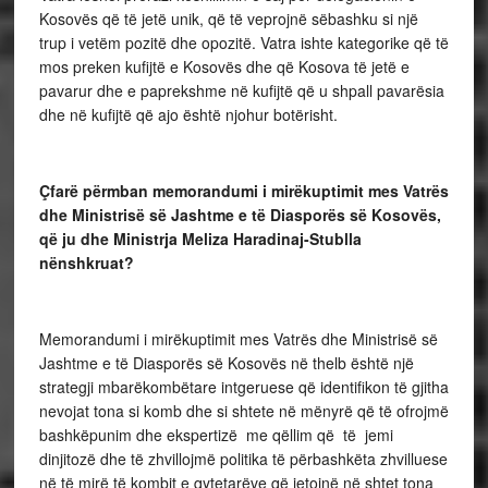
Kosovës që të jetë unik, që të veprojnë sëbashku si një
trup i vetëm pozitë dhe opozitë. Vatra ishte kategorike që të
mos preken kufijtë e Kosovës dhe që Kosova të jetë e
pavarur dhe e paprekshme në kufijtë që u shpall pavarësia
dhe në kufijtë që ajo është njohur botërisht.
Çfarë përmban memorandumi i mirëkuptimit mes Vatrës
dhe Ministrisë së Jashtme e të Diasporës së Kosovës,
që ju dhe Ministrja Meliza Haradinaj-Stublla
nënshkruat?
Memorandumi i mirëkuptimit mes Vatrës dhe Ministrisë së
Jashtme e të Diasporës së Kosovës në thelb është një
strategji mbarëkombëtare intgeruese që identifikon të gjitha
nevojat tona si komb dhe si shtete në mënyrë që të ofrojmë
bashkëpunim dhe ekspertizë me qëllim që të jemi
dinjitozë dhe të zhvillojmë politika të përbashkëta zhvilluese
në të mirë të kombit e qytetarëve që jetojnë në shtet tona