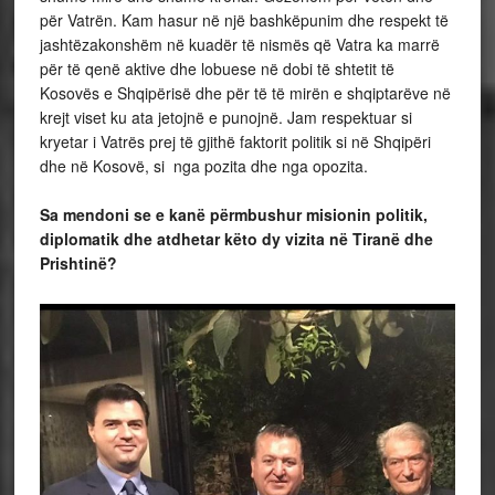
për Vatrën. Kam hasur në një bashkëpunim dhe respekt të
jashtëzakonshëm në kuadër të nismës që Vatra ka marrë
për të qenë aktive dhe lobuese në dobi të shtetit të
Kosovës e Shqipërisë dhe për të të mirën e shqiptarëve në
krejt viset ku ata jetojnë e punojnë. Jam respektuar si
kryetar i Vatrës prej të gjithë faktorit politik si në Shqipëri
dhe në Kosovë, si nga pozita dhe nga opozita.
Sa mendoni se e kanë përmbushur misionin politik,
diplomatik dhe atdhetar këto dy vizita në Tiranë dhe
Prishtinë?