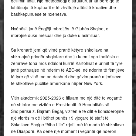
qellimin final. Një metodologji e strukturuar ka bërë që të
lehtësoje të kuptuarit e të zhvillojë aftësitë kreative dhe
bashkëpunuese të nxënësve.
Nxënësit janë Ëngjëjt mbrojtës të Gjuhës Shqipe, e
mbrojnë duke mësuar dhe jo duke u asimiluar.
Sa krenarë jemi që vimë pranë këtyre shkollave na
shkruajnë prindër shqiptare dhe ju lutemi nga thellësia e
zemrave tona mos ndaloni kurrë! Kartolinat e urimit të tyre
janë pothuajse në nderim të ABC-së, në nderim të fëmijëve
të tyre që vinë me aq dashuri dhe gëzim pranë mjediseve
të shkollave publike amerikane nëpër New York.
Vitin akademik 2025-2026 e filluam me një ditë te veçantë
në shtator me vizitën e Presidentit të Republikës së
Shqipërisë z. Bajram Begaj, vizitën e të cilit e konsiderojmë
një vlerësim që i bëhet punës 19 vjeçare të stafit të
Shkollave Shqipe “Alba Life” rrjetit më të madh të shkollave
në Diasporë. Ka qenë një moment i veçantë që nderon