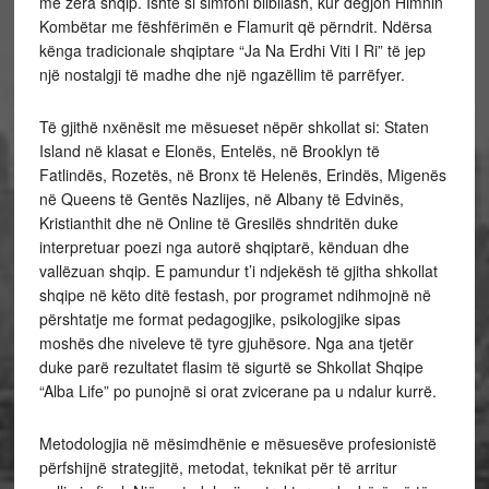
me zëra shqip. Ishte si simfoni bilbilash, kur dëgjon Himnin
Kombëtar me fëshfërimën e Flamurit që përndrit. Ndërsa
kënga tradicionale shqiptare “Ja Na Erdhi Viti I Ri” të jep
një nostalgji të madhe dhe një ngazëllim të parrëfyer.
Të gjithë nxënësit me mësueset nëpër shkollat si: Staten
Island në klasat e Elonës, Entelës, në Brooklyn të
Fatlindës, Rozetës, në Bronx të Helenës, Erindës, Migenës
në Queens të Gentës Nazlijes, në Albany të Edvinës,
Kristianthit dhe në Online të Gresilës shndritën duke
interpretuar poezi nga autorë shqiptarë, kënduan dhe
vallëzuan shqip. E pamundur t’i ndjekësh të gjitha shkollat
shqipe në këto ditë festash, por programet ndihmojnë në
përshtatje me format pedagogjike, psikologjike sipas
moshës dhe niveleve të tyre gjuhësore. Nga ana tjetër
duke parë rezultatet flasim të sigurtë se Shkollat Shqipe
“Alba Life” po punojnë si orat zvicerane pa u ndalur kurrë.
Metodologjia në mësimdhënie e mësuesëve profesionistë
përfshijnë strategjitë, metodat, teknikat për të arritur