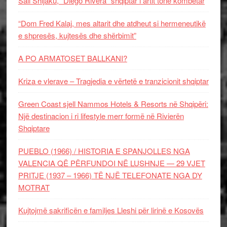
Sali Shijaku, “Diego Rivera” shqiptar i artit tonë kombëtar
“Dom Fred Kalaj, mes altarit dhe atdheut si hermeneutikë
e shpresës, kujtesës dhe shërbimit”
A PO ARMATOSET BALLKANI?
Kriza e vlerave – Tragjedia e vërtetë e tranzicionit shqiptar
Green Coast sjell Nammos Hotels & Resorts në Shqipëri:
Një destinacion i ri lifestyle merr formë në Rivierën
Shqiptare
PUEBLO (1966) / HISTORIA E SPANJOLLES NGA
VALENCIA QË PËRFUNDOI NË LUSHNJE — 29 VJET
PRITJE (1937 – 1966) TË NJË TELEFONATE NGA DY
MOTRAT
Kujtojmë sakrificën e familjes Lleshi për lirinë e Kosovës