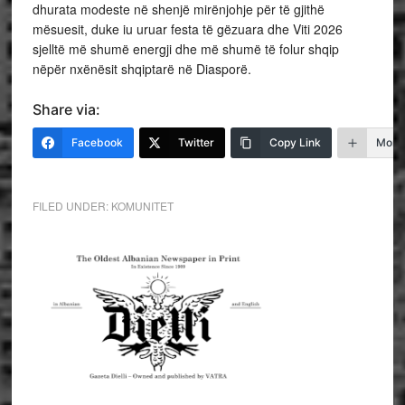
dhurata modeste në shenjë mirënjohje për të gjithë
mësuesit, duke iu uruar festa të gëzuara dhe Viti 2026
sjelltë më shumë energji dhe më shumë të folur shqip
nëpër nxënësit shqiptarë në Diasporë.
Share via:
Facebook
Twitter
Copy Link
More
FILED UNDER:
KOMUNITET