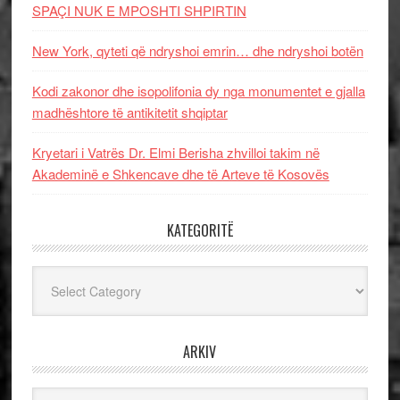
SPAÇI NUK E MPOSHTI SHPIRTIN
New York, qyteti që ndryshoi emrin… dhe ndryshoi botën
Kodi zakonor dhe isopolifonia dy nga monumentet e gjalla
madhështore të antikitetit shqiptar
Kryetari i Vatrës Dr. Elmi Berisha zhvilloi takim në
Akademinë e Shkencave dhe të Arteve të Kosovës
KATEGORITË
Kategoritë
ARKIV
Arkiv