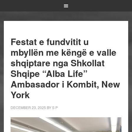
Festat e fundvitit u
mbyllën me këngë e valle
shqiptare nga Shkollat
Shqipe “Alba Life”
Ambasador i Kombit, New
York
DECEMBER 23, 2025
BY
S P