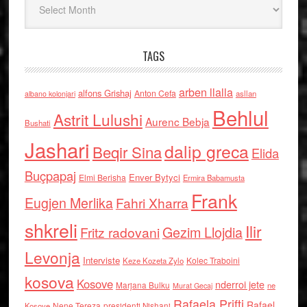
TAGS
arben llalla
alfons Grishaj
Anton Cefa
asllan
albano kolonjari
Behlul
Astrit Lulushi
Aurenc Bebja
Bushati
Jashari
dalip greca
Beqir Sina
Elida
Buçpapaj
Enver Bytyci
Elmi Berisha
Ermira Babamusta
Frank
Eugjen Merlika
Fahri Xharra
shkreli
Ilir
Gezim Llojdia
Fritz radovani
Levonja
Interviste
Kolec Traboini
Keze Kozeta Zylo
kosova
Kosove
nderroi jete
Marjana Bulku
ne
Murat Gecaj
Rafaela Prifti
Rafael
Nene Tereza
Kosove
presidenti Nishani