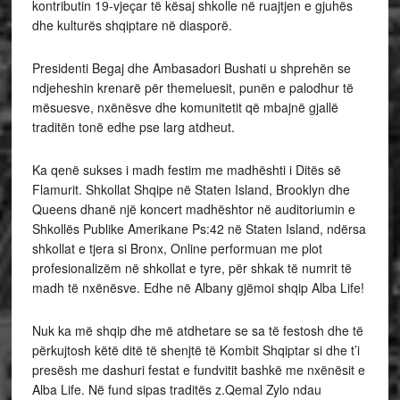
kontributin 19-vjeçar të kësaj shkolle në ruajtjen e gjuhës
dhe kulturës shqiptare në diasporë.
Presidenti Begaj dhe Ambasadori Bushati u shprehën se
ndjeheshin krenarë për themeluesit, punën e palodhur të
mësuesve, nxënësve dhe komunitetit që mbajnë gjallë
traditën tonë edhe pse larg atdheut.
Ka qenë sukses i madh festim me madhështi i Ditës së
Flamurit. Shkollat Shqipe në Staten Island, Brooklyn dhe
Queens dhanë një koncert madhështor në auditoriumin e
Shkollës Publike Amerikane Ps:42 në Staten Island, ndërsa
shkollat e tjera si Bronx, Online performuan me plot
profesionalizëm në shkollat e tyre, për shkak të numrit të
madh të nxënësve. Edhe në Albany gjëmoi shqip Alba Life!
Nuk ka më shqip dhe më atdhetare se sa të festosh dhe të
përkujtosh këtë ditë të shenjtë të Kombit Shqiptar si dhe t’i
presësh me dashuri festat e fundvitit bashkë me nxënësit e
Alba Life. Në fund sipas traditës z.Qemal Zylo ndau