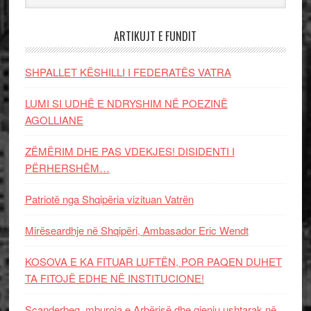
ARTIKUJT E FUNDIT
SHPALLET KËSHILLI I FEDERATËS VATRA
LUMI SI UDHË E NDRYSHIM NË POEZINË
AGOLLIANE
ZËMËRIM DHE PAS VDEKJES! DISIDENTI I
PËRHERSHËM…
Patriotë nga Shqipëria vizituan Vatrën
Mirëseardhje në Shqipëri, Ambasador Eric Wendt
KOSOVA E KA FITUAR LUFTËN, POR PAQEN DUHET
TA FITOJË EDHE NË INSTITUCIONE!
Scanderbeg, mburoja e Arbërisë dhe gjeniu ushtarak në