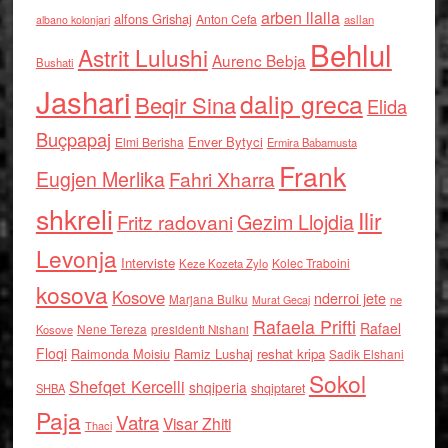
arben llalla
alfons Grishaj
Anton Cefa
asllan
albano kolonjari
Behlul
Astrit Lulushi
Aurenc Bebja
Bushati
Jashari
dalip greca
Beqir Sina
Elida
Buçpapaj
Enver Bytyci
Elmi Berisha
Ermira Babamusta
Frank
Eugjen Merlika
Fahri Xharra
shkreli
Ilir
Gezim Llojdia
Fritz radovani
Levonja
Interviste
Kolec Traboini
Keze Kozeta Zylo
kosova
Kosove
nderroi jete
Marjana Bulku
ne
Murat Gecaj
Rafaela Prifti
Rafael
Nene Tereza
Kosove
presidenti Nishani
Floqi
Raimonda Moisiu
Ramiz Lushaj
reshat kripa
Sadik Elshani
Sokol
Shefqet Kercelli
shqiperia
shqiptaret
SHBA
Paja
Vatra
Visar Zhiti
Thaci