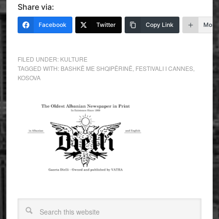
Share via:
Facebook
Twitter
Copy Link
More
FILED UNDER:
KULTURE
TAGGED WITH:
BASHKË ME SHQIPËRINË
,
FESTIVALI I CANNES
,
KOSOVA