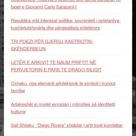
faqet e Giovanni Carlo Saraceni-t
Republika mbi interesat politike: sovraniteti i qytetarëve,
kushtetutshmëria dhe përgjegjësia shtetërore
TRI POEZI PËR GJERGJ KASTRIOTIN-
SKËNDERBEUN
LETËR E ARKIVIT TE NAUM PRIFTIT NË
PERVJETORIN E PARE TE DRAGO SILIQIT
Oxhaku, nga elementi arkitektonik te simboli i trungut
familjar
Arbëreshët si model evropian i mbrojtjes së identitetit
kulturor
Sali Shijaku, “Diego Rivera” shqiptar i artit tonë kombëtar