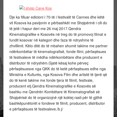
Dje ka filluar edicioni i 70-të i festivalit të Cannes dhe këtë
vit Kosova ka pavijonin e përbashkët me Shqipërinë i cili do
të jetë i hapur deri me 26 maj 2017.Qendra
Kinematografike e Kosovës në treg do të promovoj filmat e
fundit kosovar në kategori dhe faza të ndryshme të
zhvillimit. Këto ditë do të mbahen shumë takime me partner
ndërkombëtar të kinematografisë, fonde filmi, përfaqësues
të festivaleve të mëdha ndërkombëtare dhe producent e
distributor të ndryshëm.Gjatë kësaj kohe përveç
përfaqësuesve nga QKK do të ketë përfaqësues edhe nga
Ministria e Kulturës, nga Kosova Film dhe artistë të tjerë që
do të kenë takime me fonde tjera të filmit, festivale,
producent etj.Qendra Kinematografike e Kosovës së
bashku me Qendrën Kombëtare të Kinematografisë së
Shqipërisë do të organizojnë një koktej rasti për të gjithë
bashkëpunëtorët e fondeve të filmit, producent, distributor
e përfaqësues të festivaleve./b.j/