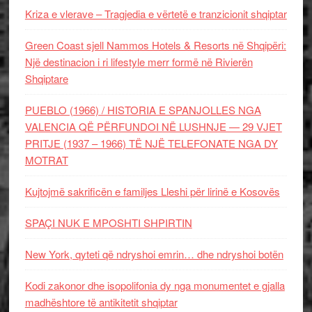
Kriza e vlerave – Tragjedia e vërtetë e tranzicionit shqiptar
Green Coast sjell Nammos Hotels & Resorts në Shqipëri:
Një destinacion i ri lifestyle merr formë në Rivierën
Shqiptare
PUEBLO (1966) / HISTORIA E SPANJOLLES NGA
VALENCIA QË PËRFUNDOI NË LUSHNJE — 29 VJET
PRITJE (1937 – 1966) TË NJË TELEFONATE NGA DY
MOTRAT
Kujtojmë sakrificën e familjes Lleshi për lirinë e Kosovës
SPAÇI NUK E MPOSHTI SHPIRTIN
New York, qyteti që ndryshoi emrin… dhe ndryshoi botën
Kodi zakonor dhe isopolifonia dy nga monumentet e gjalla
madhështore të antikitetit shqiptar