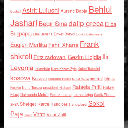
Behlul
Astrit Lulushi
Aurenc Bebja
Bushati
Jashari
dalip greca
Beqir Sina
Elida
Buçpapaj
Enver Bytyci
Elmi Berisha
Ermira Babamusta
Frank
Eugjen Merlika
Fahri Xharra
shkreli
Ilir
Gezim Llojdia
Fritz radovani
Levonja
Interviste
Kolec Traboini
Keze Kozeta Zylo
kosova
Kosove
nderroi jete
Marjana Bulku
ne
Murat Gecaj
Rafaela Prifti
Rafael
Nene Tereza
Kosove
presidenti Nishani
Floqi
Raimonda Moisiu
Ramiz Lushaj
reshat kripa
Sadik Elshani
Sokol
Shefqet Kercelli
shqiperia
shqiptaret
SHBA
Paja
Vatra
Visar Zhiti
Thaci