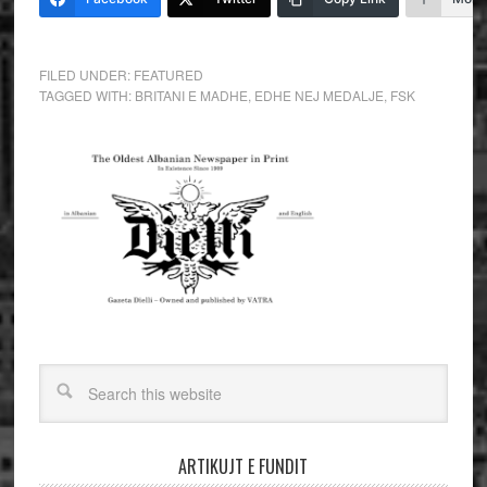
FILED UNDER:
FEATURED
TAGGED WITH:
BRITANI E MADHE
,
EDHE NEJ MEDALJE
,
FSK
ARTIKUJT E FUNDIT