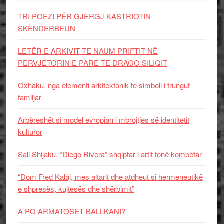
TRI POEZI PËR GJERGJ KASTRIOTIN-
SKËNDERBEUN
LETËR E ARKIVIT TE NAUM PRIFTIT NË
PERVJETORIN E PARE TE DRAGO SILIQIT
Oxhaku, nga elementi arkitektonik te simboli i trungut
familjar
Arbëreshët si model evropian i mbrojtjes së identitetit
kulturor
Sali Shijaku, “Diego Rivera” shqiptar i artit tonë kombëtar
“Dom Fred Kalaj, mes altarit dhe atdheut si hermeneutikë
e shpresës, kujtesës dhe shërbimit”
A PO ARMATOSET BALLKANI?