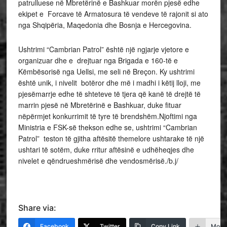
patrulluese në Mbretërinë e Bashkuar morën pjesë edhe
ekipet e Forcave të Armatosura të vendeve të rajonit si ato
nga Shqipëria, Maqedonia dhe Bosnja e Hercegovina.
Ushtrimi “Cambrian Patrol” është një ngjarje vjetore e
organizuar dhe e drejtuar nga Brigada e 160-të e
Këmbësorisë nga Uellsi, me seli në Breçon. Ky ushtrimi
është unik, i nivelit botëror dhe më i madhi i këtij lloji, me
pjesëmarrje edhe të shteteve të tjera që kanë të drejtë të
marrin pjesë në Mbretërinë e Bashkuar, duke fituar
nëpërmjet konkurrimit të tyre të brendshëm.Njoftimi nga
Ministria e FSK-së thekson edhe se, ushtrimi “Cambrian
Patrol” teston të gjitha aftësitë themelore ushtarake të një
ushtari të sotëm, duke rritur aftësinë e udhëheqjes dhe
nivelet e qëndrueshmërisë dhe vendosmërisë./b.j/
Share via:
Facebook
Twitter
Copy Link
More