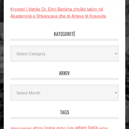
Kryetari i Vatrës Dr. Elmi Berisha zhvilloi takim në
Akademinë e Shkencave dhe të Arteve të Kosovës
KATEGORITË
Kategoritë
ARKIV
Arkiv
TAGS
arben llalla
alfons Grishaj
Anton Cefa
asllan
albano kolonjari