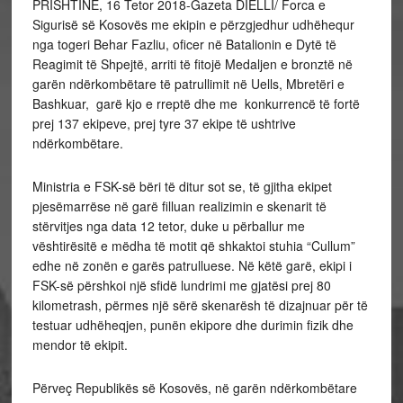
PRISHTINË, 16 Tetor 2018-Gazeta DIELLI/ Forca e
Sigurisë së Kosovës me ekipin e përzgjedhur udhëhequr
nga togeri Behar Fazliu, oficer në Batalionin e Dytë të
Reagimit të Shpejtë, arriti të fitojë Medaljen e bronztë në
garën ndërkombëtare të patrullimit në Uells, Mbretëri e
Bashkuar, garë kjo e rreptë dhe me konkurrencë të fortë
prej 137 ekipeve, prej tyre 37 ekipe të ushtrive
ndërkombëtare.
Ministria e FSK-së bëri të ditur sot se, të gjitha ekipet
pjesëmarrëse në garë filluan realizimin e skenarit të
stërvitjes nga data 12 tetor, duke u përballur me
vështirësitë e mëdha të motit që shkaktoi stuhia “Cullum”
edhe në zonën e garës patrulluese. Në këtë garë, ekipi i
FSK-së përshkoi një sfidë lundrimi me gjatësi prej 80
kilometrash, përmes një sërë skenarësh të dizajnuar për të
testuar udhëheqjen, punën ekipore dhe durimin fizik dhe
mendor të ekipit.
Përveç Republikës së Kosovës, në garën ndërkombëtare