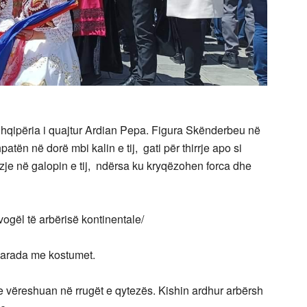
 Shqipëria i quajtur Ardian Pepa. Figura Skënderbeu në
ën në dorë mbi kalin e tij, gati për thirrje apo si
lëvizje në galopin e tij, ndërsa ku kryqëzohen forca dhe
 vogël të arbërisë kontinentale/
parada me kostumet.
he vëreshuan në rrugët e qytezës. Kishin ardhur arbërsh