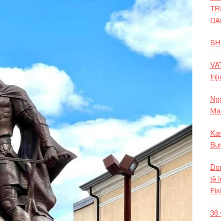
TR
DA
SH
VAT
Inj
Nga
Mal
Kar
Bur
Dom
të 
Fis
36 