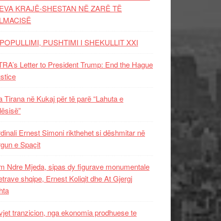
EVA KRAJË-SHESTAN NË ZARË TË
LMACISË
POPULLIMI, PUSHTIMI I SHEKULLIT XXI
RA’s Letter to President Trump: End the Hague
ustice
 Tirana në Kukaj për të parë “Lahuta e
ësisë”
dinali Ernest Simoni rikthehet si dëshmitar në
gun e Spaçit
 Ndre Mjeda, sipas dy figurave monumentale
letrave shqipe, Ernest Koliqit dhe At Gjergj
hta
vjet tranzicion, nga ekonomia prodhuese te