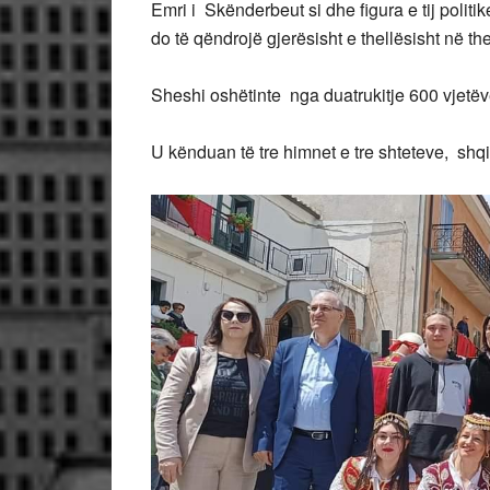
Emri i Skënderbeut si dhe figura e tij politik
do të qëndrojë gjerësisht e thellësisht në t
Sheshi oshëtinte nga duatrukitje 600 vjetë
U kënduan të tre himnet e tre shteteve, shqip