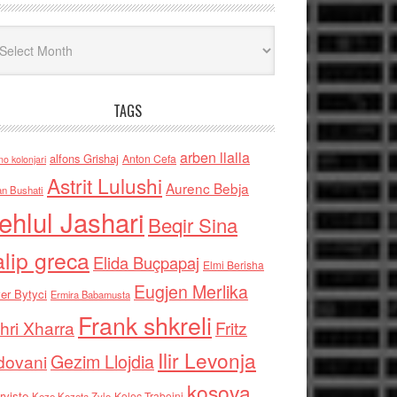
iv
TAGS
arben llalla
alfons Grishaj
Anton Cefa
no kolonjari
Astrit Lulushi
Aurenc Bebja
an Bushati
ehlul Jashari
Beqir Sina
alip greca
Elida Buçpapaj
Elmi Berisha
Eugjen Merlika
er Bytyci
Ermira Babamusta
Frank shkreli
hri Xharra
Fritz
Ilir Levonja
Gezim Llojdia
dovani
kosova
rviste
Kolec Traboini
Keze Kozeta Zylo