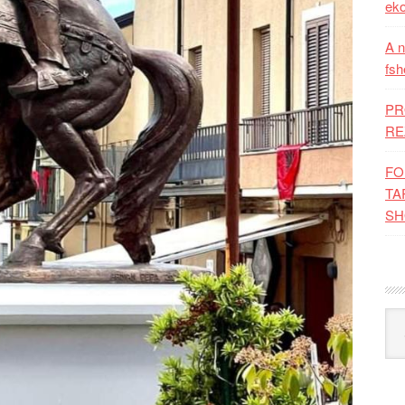
eko
A n
fsh
PR
RE
FO
TA
SH
Kat