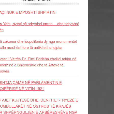
AÇI NUK E MPOSHTI SHPIRTIN
 York, qyteti që ndryshoi emrin… dhe ndryshoi
ën
i zakonor dhe isopolifonia dy nga monumentet
jalla madhështore të antikitetit shqiptar
etari i Vatrës Dr. Elmi Berisha zhvilloi takim në
deminë e Shkencave dhe të Arteve të
sovës
SHTJA ÇAME NË PARLAMENTIN E
QIPËRISË NË VITIN 1921
0 VJET KUJTESË DHE IDENTITET-TRYEZË E
UMBULLAKËT NË OSTROS TË KRAJËS
R SHPËRNGULJEN E ARBËRESHËVE NGA