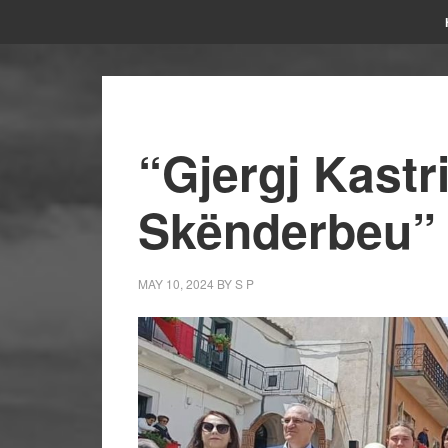
“Gjergj Kastri
Skënderbeu” 
MAY 10, 2024
BY
S P