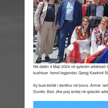
Në datën 4 Maji 2024 në qytezën arbëresh 
kushtuar heroit legjendar, Gjergj Kastriot
Ky bust është i derdhur në bronx. Arrinë lart
Durrës- Bari, dhe prej andej në qytezën arb