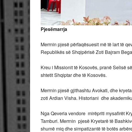
Pjesëmarrja
Merrnin pjesë përfaqësuesit më të lart të qe
Republikës së Shqipërisë Zoti Bajram Bega
Kreu i Missionit të Kosovës, pranë Selisë s
shtetit Shqiptar dhe të Kosovës.
Merrnin pjesë gjithashtu Avokati, dhe kryet
zoti Ardian Visha. Historiani dhe akademiku
Nga Qeveria vendore mirëpriti mysafirët Kr
Tamburi. Merrnin pjesë Kryetarë të Bashkive
shumë miq dhe simpatizantë të botës arbëre