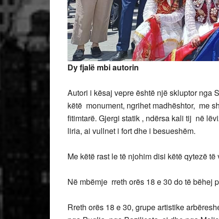
Dy fjalë mbi autorin
Autori i kësaj vepre është një skluptor nga
këtë monument, ngrihet madhështor, me shpat
fitimtarë. Gjergi statik , ndërsa kali tij në 
liria, ai vullnet i fort dhe i besueshëm.
Me këtë rast le të njohim disi këtë qytezë të
Në mbëmje rreth orës 18 e 30 do të bëhej 
Rreth orës 18 e 30, grupe artistike arbëres