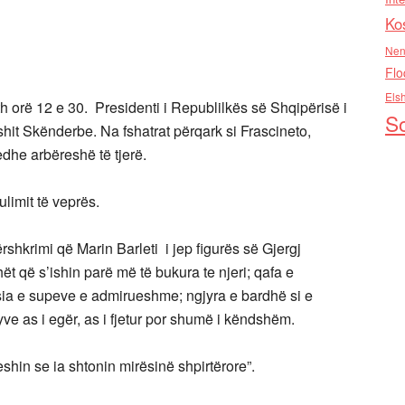
Ko
Nen
Flo
Els
h orë 12 e 30. Presidenti i Republilkës së Shqipërisë i
So
eshit Skënderbe. Na fshatrat përqark si Frascineto,
edhe arbëreshë të tjerë.
limit të veprës.
hkrimi që Marin Barleti i jep figurës së Gjergj
krahët që s’ishin parë më të bukura te njeri; qafa e
ësia e supeve e admirueshme; ngjyra e bardhë si e
ve as i egër, as i fjetur por shumë i këndshëm.
keshin se ia shtonin mirësinë shpirtërore”.