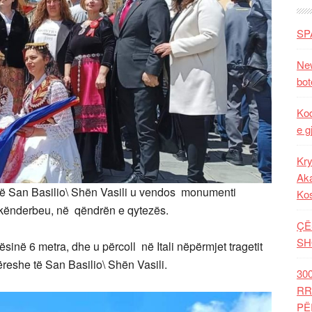
SP
New
bot
Kod
e g
Kry
Aka
të San Basilio\ Shën Vasili u vendos monumenti
Ko
i Skënderbeu, në qëndrën e qytezës.
ÇË
SH
ësinë 6 metra, dhe u përcoll në Itali nëpërmjet tragetit
ëreshe të San Basilio\ Shën Vasili.
30
RR
PË