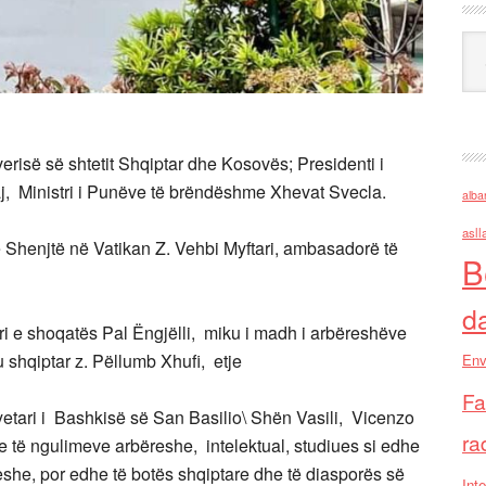
Ark
verisë së shtetit Shqiptar dhe Kosovës; Presidenti i
j, Ministri i Punëve të brëndëshme Xhevat Svecla.
alba
asll
ë Shenjtë në Vatikan Z. Vehbi Myftari, ambasadorë të
B
d
ari e shoqatës Pal Ëngjëlli, miku i madh i arbëreshëve
 shqiptar z. Pëllumb Xhufi, etje
Env
Fa
yetari i Bashkisë së San Basilio\ Shën Vasili, Vicenzo
ra
 të ngulimeve arbëreshe, intelektual, studiues si edhe
she, por edhe të botës shqiptare dhe të diasporës së
Inte