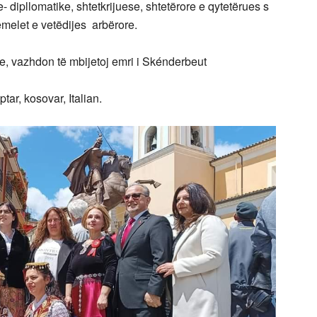
e- dipllomatike, shtetkrijuese, shtetërore e qytetërues s
hemelet e vetëdijes arbërore.
ve, vazhdon të mbijetoj emri i Skénderbeut
tar, kosovar, Italian.