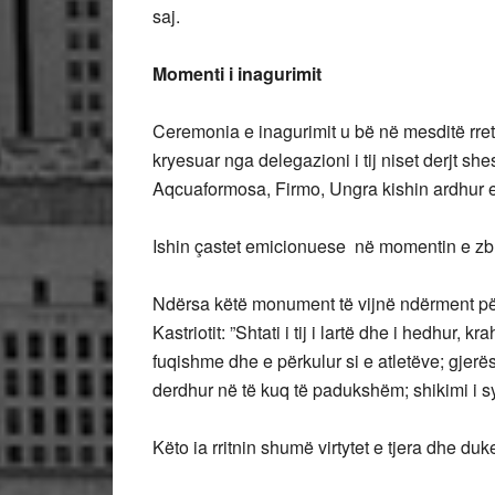
saj.
Momenti i inagurimit
Ceremonia e inagurimit u bë në mesditë rret
kryesuar nga delegazioni i tij niset derjt sh
Aqcuaformosa, Firmo, Ungra kishin ardhur 
Ishin çastet emicionuese në momentin e zbu
Ndërsa këtë monument të vijnë ndërment përs
Kastriotit: ”Shtati i tij i lartë dhe i hedhur, 
fuqishme dhe e përkulur si e atletëve; gjer
derdhur në të kuq të padukshëm; shikimi i sy
Këto ia rritnin shumë virtytet e tjera dhe du