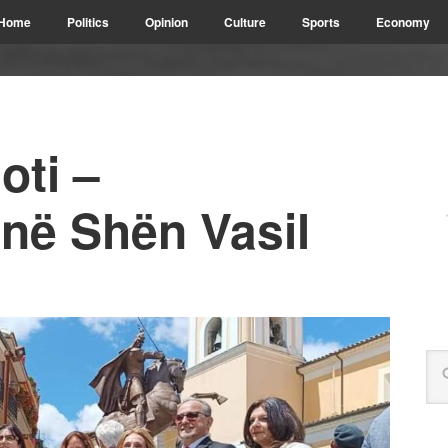
Home
Politics
Opinion
Culture
Sports
Economy
oti –
në Shën Vasil