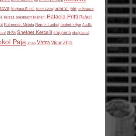
sove
nderroi jete
Marjana Bulku
ne Kosove
Murat Gecaj
Rafaela Prifti
Rafael
e Tereza
presidenti Nishani
qi
Raimonda Moisiu
Ramiz Lushaj
reshat kripa
Sadik
Shefqet Kercelli
shqiperia
hani
shqiptaret
SHBA
kol Paja
Vatra
Visar Zhiti
Thaci