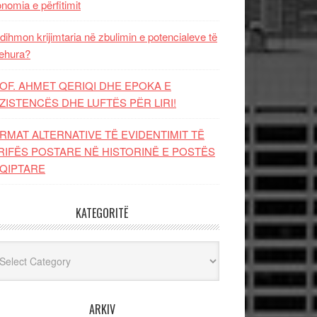
nomia e përfitimit
dihmon krijimtaria në zbulimin e potencialeve të
ehura?
OF. AHMET QERIQI DHE EPOKA E
ZISTENCЁS DHE LUFTЁS PЁR LIRI!
RMAT ALTERNATIVE TË EVIDENTIMIT TË
RIFËS POSTARE NË HISTORINË E POSTËS
QIPTARE
KATEGORITË
egoritë
ARKIV