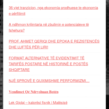
36 vjet tranzicion, nga ekonomia prodhuese te ekonomia
e përfitimit
A ndihmon krijimtaria në zbulimin e potencialeve të
fshehura?
PROF. AHMET QERIQI DHE EPOKA E REZISTENCЁS
DHE LUFTЁS PЁR LIRI!
FORMAT ALTERNATIVE TË EVIDENTIMIT TË
TARIFËS POSTARE NË HISTORINË E POSTËS
SHQIPTARE
NJË SPROVË E GUXIMSHME PERFORMIZMI…
𝐕𝐞𝐧𝐝𝐢𝐦𝐞𝐭 𝐐𝐞̈ 𝐍𝐝𝐫𝐲𝐬𝐡𝐮𝐚𝐧 𝐁𝐨𝐭𝐞̈𝐧
Lek Gjolaj – kalorësi fisnik i Malësisë