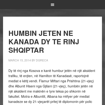
HUMBIN JETEN NE
KANADA DY TE RINJ
SHQIPTAR
MARCH 15, 2014
BY
DGRECA
Dy të rinj nga Kosova e kanë humbur jetën në një aksident
trafiku, të enjten, në Hamilton të Kanadasë, raportojnë
mediat e këtij vendi. Flamur Miftari nga Prishtina (21-vjeç)
dhe Albunit Hiseni nga Gjilani (21-vjeç), humbën jetën në
një aksident me makinën e tyre teksa po shkonin në
fakultet. Motra e Albunitit, Albana ka rrëfyer për mediat
kanadeze se dy 21-vjeçarët pritej të diplomonin për polic