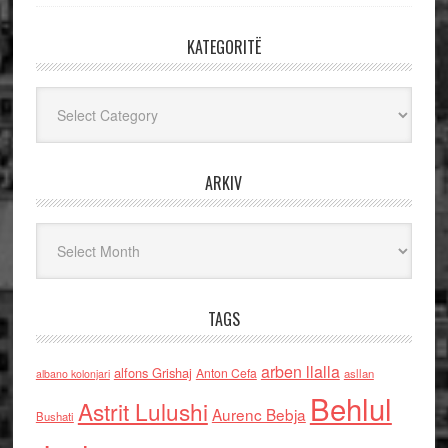
KATEGORITË
Kategoritë
ARKIV
Arkiv
TAGS
arben llalla
alfons Grishaj
Anton Cefa
asllan
albano kolonjari
Behlul
Astrit Lulushi
Aurenc Bebja
Bushati