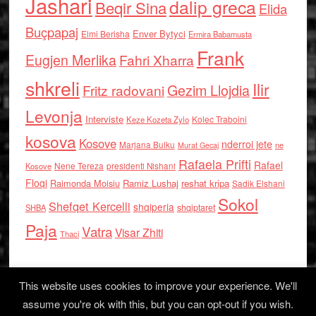
Jashari
dalip greca
Beqir Sina
Elida
Buçpapaj
Enver Bytyci
Elmi Berisha
Ermira Babamusta
Frank
Eugjen Merlika
Fahri Xharra
shkreli
Ilir
Gezim Llojdia
Fritz radovani
Levonja
Interviste
Kolec Traboini
Keze Kozeta Zylo
kosova
Kosove
nderroi jete
Marjana Bulku
ne
Murat Gecaj
Rafaela Prifti
Rafael
Nene Tereza
Kosove
presidenti Nishani
Floqi
Raimonda Moisiu
Ramiz Lushaj
reshat kripa
Sadik Elshani
Sokol
Shefqet Kercelli
shqiperia
shqiptaret
SHBA
Paja
Vatra
Visar Zhiti
Thaci
This website uses cookies to improve your experience. We'll
assume you're ok with this, but you can opt-out if you wish.