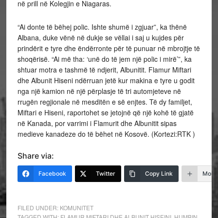
në prill në Kolegjin e Niagaras.
“Ai donte të bëhej polic. Ishte shumë i zgjuar”, ka thënë
Albana, duke vënë në dukje se vëllai i saj u kujdes për
prindërit e tyre dhe ëndërronte për të punuar në mbrojtje të
shoqërisë. “Ai më tha: ‘unë do të jem një polic i mirë’”, ka
shtuar motra e tashmë të ndjerit, Albunitit. Flamur Miftari
dhe Albunit Hiseni ndërruan jetë kur makina e tyre u godit
nga një kamion në një përplasje të tri automjeteve në
rrugën regjionale në mesditën e së enjtes. Të dy familjet,
Miftari e Hiseni, raportohet se jetojnë që një kohë të gjatë
në Kanada, por varrimi i Flamurit dhe Albunitit sipas
medieve kanadeze do të bëhet në Kosovë. (Kortezi:RTK )
Share via:
Facebook
Twitter
Copy Link
More
FILED UNDER:
KOMUNITET
TAGGED WITH:
FLAMUR MIFTARI DHE ALBUNIT HISEINI
,
HUMBIN