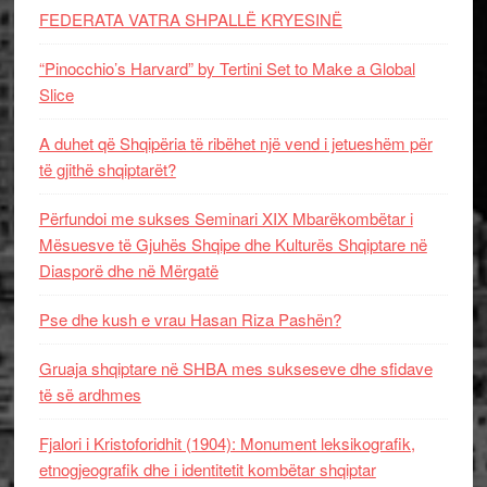
FEDERATA VATRA SHPALLË KRYESINË
“Pinocchio’s Harvard” by Tertini Set to Make a Global
Slice
A duhet që Shqipëria të ribëhet një vend i jetueshëm për
të gjithë shqiptarët?
Përfundoi me sukses Seminari XIX Mbarëkombëtar i
Mësuesve të Gjuhës Shqipe dhe Kulturës Shqiptare në
Diasporë dhe në Mërgatë
Pse dhe kush e vrau Hasan Riza Pashën?
Gruaja shqiptare në SHBA mes sukseseve dhe sfidave
të së ardhmes
Fjalori i Kristoforidhit (1904): Monument leksikografik,
etnogjeografik dhe i identitetit kombëtar shqiptar