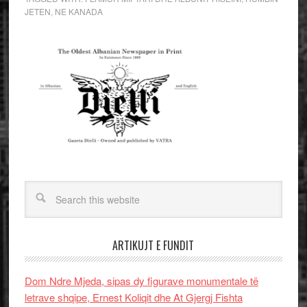
JETEN
,
NE KANADA
ARTIKUJT E FUNDIT
Dom Ndre Mjeda, sipas dy figurave monumentale të
letrave shqipe, Ernest Koliqit dhe At Gjergj Fishta