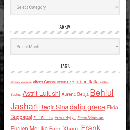
Kategoritë
ARKIV
Arkiv
TAGS
arben llalla
alfons Grishaj
Anton Cefa
asllan
albano kolonjari
Behlul
Astrit Lulushi
Aurenc Bebja
Bushati
Jashari
dalip greca
Beqir Sina
Elida
Buçpapaj
Enver Bytyci
Elmi Berisha
Ermira Babamusta
Frank
Eugjen Merlika
Fahri Xharra