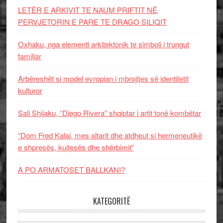
LETËR E ARKIVIT TE NAUM PRIFTIT NË
PERVJETORIN E PARE TE DRAGO SILIQIT
Oxhaku, nga elementi arkitektonik te simboli i trungut
familjar
Arbëreshët si model evropian i mbrojtjes së identitetit
kulturor
Sali Shijaku, “Diego Rivera” shqiptar i artit tonë kombëtar
“Dom Fred Kalaj, mes altarit dhe atdheut si hermeneutikë
e shpresës, kujtesës dhe shërbimit”
A PO ARMATOSET BALLKANI?
KATEGORITË