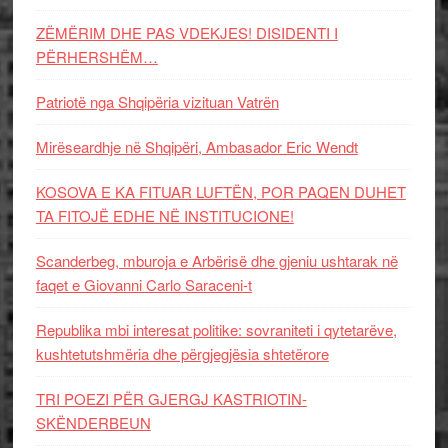
ZËMËRIM DHE PAS VDEKJES! DISIDENTI I
PËRHERSHËM…
Patriotë nga Shqipëria vizituan Vatrën
Mirëseardhje në Shqipëri, Ambasador Eric Wendt
KOSOVA E KA FITUAR LUFTËN, POR PAQEN DUHET
TA FITOJË EDHE NË INSTITUCIONE!
Scanderbeg, mburoja e Arbërisë dhe gjeniu ushtarak në
faqet e Giovanni Carlo Saraceni-t
Republika mbi interesat politike: sovraniteti i qytetarëve,
kushtetutshmëria dhe përgjegjësia shtetërore
TRI POEZI PËR GJERGJ KASTRIOTIN-
SKËNDERBEUN