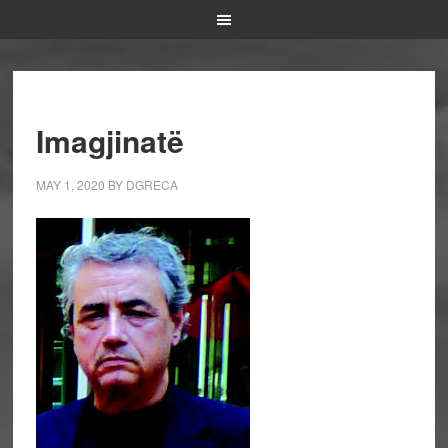
Imagjinatë
MAY 1, 2020
BY
DGRECA