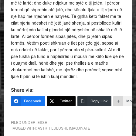
më të lartë; dhe duke ndjekur me sytë e tij jetën, i përdor
format që shprehin atë jetë, dhe kështu fjala e tij rrjedh në
një hap me rrjedhën e natyrës. Të gjitha këto faktet me të
cilat njeriu ndeshet në jetë janë shenja, si postblloqe kufiri,
ku përtej çdo kalimi gjendet një ndryshim në shkallë më të
lartë. Ai përdor formën sipas jetës, dhe jo jetën sipas
formës. Vetëm poeti shkruan e flet për çdo gjë, sepse ai
nuk ndalet në fakte, por i përdor ato si pika-kalimi. Ai e di
pse fusha pa fund e hapësirës u mbush me këto lule që ne
i quajmë diell, hënë dhe yje; pse thellësia e madhe
zbukurohet me kafshë, me njerëz dhe perëndi; sepse mbi
fjalë hipën si të ishin kuaj mendimi.
Share via:
Facebook
Twitter
Copy Link
More
FILED UNDER:
ESSE
TAGGED WITH:
ASTRIT LULUSHI
,
IMAGJINATE