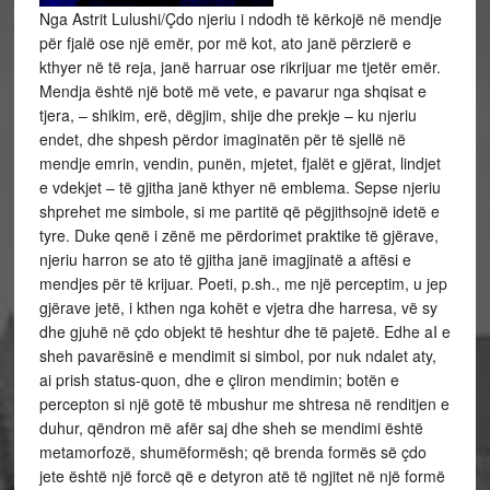
Nga Astrit Lulushi/Çdo njeriu i ndodh të kërkojë në mendje
për fjalë ose një emër, por më kot, ato janë përzierë e
kthyer në të reja, janë harruar ose rikrijuar me tjetër emër.
Mendja është një botë më vete, e pavarur nga shqisat e
tjera, – shikim, erë, dëgjim, shije dhe prekje – ku njeriu
endet, dhe shpesh përdor imaginatën për të sjellë në
mendje emrin, vendin, punën, mjetet, fjalët e gjërat, lindjet
e vdekjet – të gjitha janë kthyer në emblema. Sepse njeriu
shprehet me simbole, si me partitë që pëgjithsojnë idetë e
tyre. Duke qenë i zënë me përdorimet praktike të gjërave,
njeriu harron se ato të gjitha janë imagjinatë a aftësi e
mendjes për të krijuar. Poeti, p.sh., me një perceptim, u jep
gjërave jetë, i kthen nga kohët e vjetra dhe harresa, vë sy
dhe gjuhë në çdo objekt të heshtur dhe të pajetë. Edhe aI e
sheh pavarësinë e mendimit si simbol, por nuk ndalet aty,
ai prish status-quon, dhe e çliron mendimin; botën e
percepton si një gotë të mbushur me shtresa në renditjen e
duhur, qëndron më afër saj dhe sheh se mendimi është
metamorfozë, shumëformësh; që brenda formës së çdo
jete është një forcë që e detyron atë të ngjitet në një formë