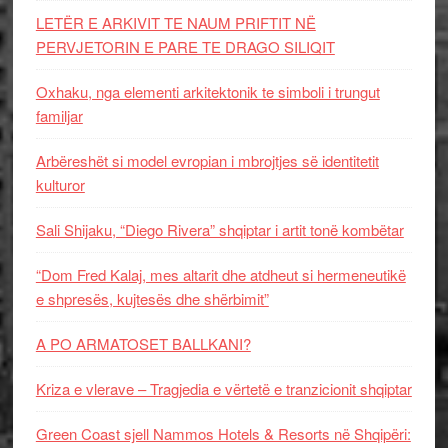
LETËR E ARKIVIT TE NAUM PRIFTIT NË
PERVJETORIN E PARE TE DRAGO SILIQIT
Oxhaku, nga elementi arkitektonik te simboli i trungut
familjar
Arbëreshët si model evropian i mbrojtjes së identitetit
kulturor
Sali Shijaku, “Diego Rivera” shqiptar i artit tonë kombëtar
“Dom Fred Kalaj, mes altarit dhe atdheut si hermeneutikë
e shpresës, kujtesës dhe shërbimit”
A PO ARMATOSET BALLKANI?
Kriza e vlerave – Tragjedia e vërtetë e tranzicionit shqiptar
Green Coast sjell Nammos Hotels & Resorts në Shqipëri: