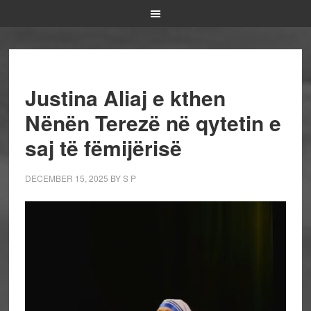
Justina Aliaj e kthen
Nënën Terezë në qytetin e
saj të fëmijërisë
DECEMBER 15, 2025
BY
S P