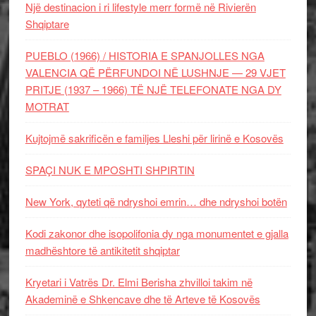
Një destinacion i ri lifestyle merr formë në Rivierën
Shqiptare
PUEBLO (1966) / HISTORIA E SPANJOLLES NGA
VALENCIA QË PËRFUNDOI NË LUSHNJE — 29 VJET
PRITJE (1937 – 1966) TË NJË TELEFONATE NGA DY
MOTRAT
Kujtojmë sakrificën e familjes Lleshi për lirinë e Kosovës
SPAÇI NUK E MPOSHTI SHPIRTIN
New York, qyteti që ndryshoi emrin… dhe ndryshoi botën
Kodi zakonor dhe isopolifonia dy nga monumentet e gjalla
madhështore të antikitetit shqiptar
Kryetari i Vatrës Dr. Elmi Berisha zhvilloi takim në
Akademinë e Shkencave dhe të Arteve të Kosovës