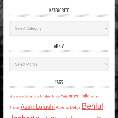
KATEGORITË
Kategoritë
ARKIV
Arkiv
TAGS
arben llalla
alfons Grishaj
Anton Cefa
asllan
albano kolonjari
Behlul
Astrit Lulushi
Aurenc Bebja
Bushati
Jashari