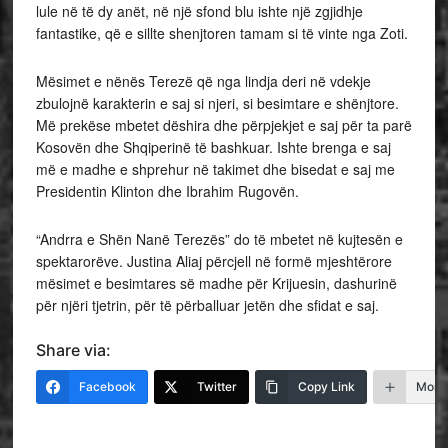
lule në të dy anët, në një sfond blu ishte një zgjidhje
fantastike, që e sillte shenjtoren tamam si të vinte nga Zoti.
Mësimet e nënës Terezë që nga lindja deri në vdekje
zbulojnë karakterin e saj si njeri, si besimtare e shënjtore.
Më prekëse mbetet dëshira dhe përpjekjet e saj për ta parë
Kosovën dhe Shqiperinë të bashkuar. Ishte brenga e saj
më e madhe e shprehur në takimet dhe bisedat e saj me
Presidentin Klinton dhe Ibrahim Rugovën.
“Andrra e Shën Nanë Terezës” do të mbetet në kujtesën e
spektarorëve. Justina Aliaj përcjell në formë mjeshtërore
mësimet e besimtares së madhe për Krijuesin, dashurinë
për njëri tjetrin, për të përballuar jetën dhe sfidat e saj.
Share via:
Facebook
Twitter
Copy Link
More