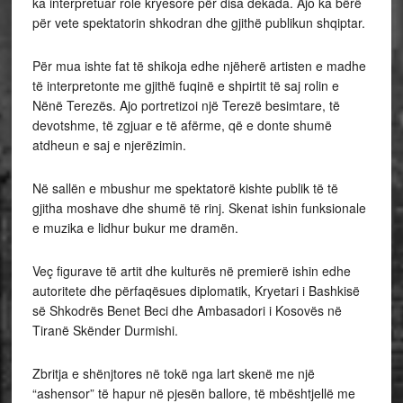
ka interpretuar role kryesore për disa dekada. Ajo ka bërë
për vete spektatorin shkodran dhe gjithë publikun shqiptar.
Për mua ishte fat të shikoja edhe njëherë artisten e madhe
të interpretonte me gjithë fuqinë e shpirtit të saj rolin e
Nënë Terezës. Ajo portretizoi një Terezë besimtare, të
devotshme, të zgjuar e të afërme, që e donte shumë
atdheun e saj e njerëzimin.
Në sallën e mbushur me spektatorë kishte publik të të
gjitha moshave dhe shumë të rinj. Skenat ishin funksionale
e muzika e lidhur bukur me dramën.
Veç figurave të artit dhe kulturës në premierë ishin edhe
autoritete dhe përfaqësues diplomatik, Kryetari i Bashkisë
së Shkodrës Benet Beci dhe Ambasadori i Kosovës në
Tiranë Skënder Durmishi.
Zbritja e shënjtores në tokë nga lart skenë me një
“ashensor” të hapur në pjesën ballore, të mbështjellë me