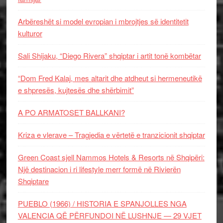
Arbëreshët si model evropian i mbrojtjes së identitetit
kulturor
Sali Shijaku, “Diego Rivera” shqiptar i artit tonë kombëtar
“Dom Fred Kalaj, mes altarit dhe atdheut si hermeneutikë
e shpresës, kujtesës dhe shërbimit”
A PO ARMATOSET BALLKANI?
Kriza e vlerave – Tragjedia e vërtetë e tranzicionit shqiptar
Green Coast sjell Nammos Hotels & Resorts në Shqipëri:
Një destinacion i ri lifestyle merr formë në Rivierën
Shqiptare
PUEBLO (1966) / HISTORIA E SPANJOLLES NGA
VALENCIA QË PËRFUNDOI NË LUSHNJE — 29 VJET