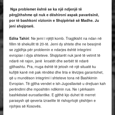
Nga problemet është se ka një ndjenjë të
përgjithshme që nuk e dëshironi aspak pavarësinë,
por të bashkoni vizionin e Shqipërisë së Madhe. Ju
jeni shqiptarë.
Edita Tahiri
: Ne jemi i njëjti komb. Tragjikisht na ndan në
fillim të shekullit të 20-të. Jemi dy shtete dhe ne besojmë
se zgjidhja për problemin e ndarjes është integrimi
evropian i dyja shteteve. Shqiptarët nuk janë të vetmit të
ndarë në rajon, janë kroatët dhe serbët të ndarë
gjithashtu. Pra, rruga është të jetosh në një situatë ku
kufijtë kanë më pak rëndësi dhe liria e lëvizjes garantohet,
që u mundëson integrimi i shteteve tona në Bashkimin
Evropian. Të gjitha vendet e ish-Jugosllavisë u drejtuan kah
perëndimi dhe mposhtën ndikimin rus. Ne i përkasim
bashkësisë euroatlantike. E gjithë kjo duhet të merret
parasysh që qeveria izraelite të rishqyrtojë çështjen e
njohjes së Kosovës.