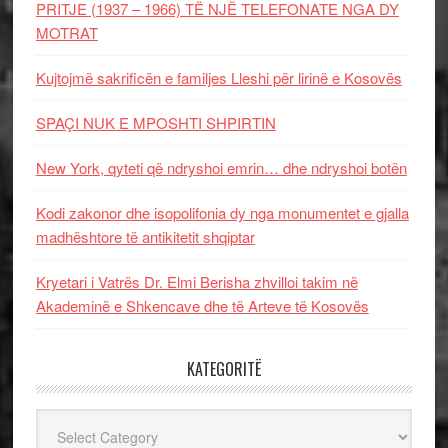
PRITJE (1937 – 1966) TË NJË TELEFONATE NGA DY
MOTRAT
Kujtojmë sakrificën e familjes Lleshi për lirinë e Kosovës
SPAÇI NUK E MPOSHTI SHPIRTIN
New York, qyteti që ndryshoi emrin… dhe ndryshoi botën
Kodi zakonor dhe isopolifonia dy nga monumentet e gjalla
madhështore të antikitetit shqiptar
Kryetari i Vatrës Dr. Elmi Berisha zhvilloi takim në
Akademinë e Shkencave dhe të Arteve të Kosovës
KATEGORITË
Kategoritë