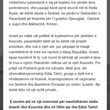
mbështetur pavarësinë e saj së bashku me vendet tjera
perëndimore, dhe pasojat kanë qenë shumë më të thella:
Rusia, që është aleate e Serbisë, ka përdorur Deklaratën e
Pavarësisë së Kosovës për t’i grabitur Gjeorgjisë, Osetinë
e Jugut dhe Abkhazinë, Krimen.
Izraeli po ndjek një politikë të kujdesshme për çështjen e
Kosovës, pavarësisht faktit që ky është një projekt
amerikan, dhe nuk e njeh atë, por përpiqet të mbajë
marrëdhënie të mira me njerëzit e kësaj Republike. Izraeli,
sipas mendimit të tij, nuk mund të kërkojë që vendet e tjera
të mos e njohin Palestinën ndërsa vet ta njeh Kosovën. Por
pritjet në Prishtinë janë më ndryshe. Këtë javë, ish
zëvendëskryeministrja Edita Tahiri, gruaja e dytë më e
rëndësishme në Kosovë, kryenegociatore në negociatat
me Serbinë dhe Bashkimin Evropian po viziton Izraelin. Ajo
është këtu në një vizitë private
.
E morëm atë në një intervistë për marrëdhëniet midis
Izraelit dhe Kosovës dhe në fillim ajo tha:
Edita Tahiri: