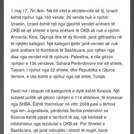
1 maj 17, Tel Aviv-
Në 69 vitet e ekzistencës së tij, Izraeli
është njohur nga 160 vende. 26 vende nuk e njohin
Izraelin. Izraeli është një nga gjashtë vendet anëtare të
OKB-së që shtetet e tjera anëtare të OKB-së nuk e njohin.
Armenia, Kina, Qiproja dhe të dy Koretë, janë gjithashtu në
të njëjtën kategori. Një kategori tjetër janë vendet që nuk
janë anëtare të Kombeve të Bashkuara, por njihen nga
disa nga vendet më të njohura: Palestina, e cila gëzon
njohjen e 136 vendeve, Sahara Perëndimore me 49 shtete,
Tajvani, i njohur nga 22 shtete, dhe Republika e Qipros
Veriore, e cila është e njohur nga një shtet, Turqia.
Rasti më i shquar në kategorinë e dytë është Kosova. Një
subjekt politik që gëzon njohjen e 114 shteteve, të kryesuar
nga SHBA. Është themeluar në vitin 2008 pasi u tërhoq
nga ish- Jugosllavia, përderisa Serbia pretendon se
Kosova është pjesë e territorit të saj, një kërkesë e
mbështetur nga rezolutat e OKB-së. Por Shtetet e
Bashkuara, që janë mbrojtës i shtetit të vogël, kanë