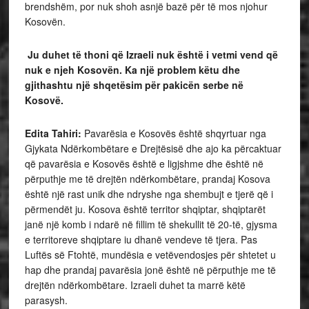
brendshëm, por nuk shoh asnjë bazë për të mos njohur
Kosovën.
Ju duhet të thoni që Izraeli nuk është i vetmi vend që
nuk e njeh Kosovën. Ka një problem këtu dhe
gjithashtu një shqetësim për pakicën serbe në
Kosovë.
Edita Tahiri:
Pavarësia e Kosovës është shqyrtuar nga
Gjykata Ndërkombëtare e Drejtësisë dhe ajo ka përcaktuar
që pavarësia e Kosovës është e ligjshme dhe është në
përputhje me të drejtën ndërkombëtare, prandaj Kosova
është një rast unik dhe ndryshe nga shembujt e tjerë që i
përmendët ju. Kosova është territor shqiptar, shqiptarët
janë një komb i ndarë në fillim të shekullit të 20-të, gjysma
e territoreve shqiptare iu dhanë vendeve të tjera. Pas
Luftës së Ftohtë, mundësia e vetëvendosjes për shtetet u
hap dhe prandaj pavarësia jonë është në përputhje me të
drejtën ndërkombëtare. Izraeli duhet ta marrë këtë
parasysh.