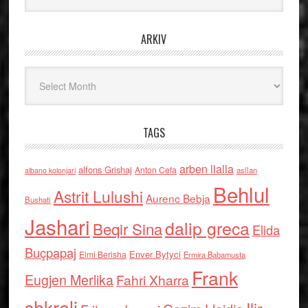
ARKIV
Arkiv
TAGS
arben llalla
alfons Grishaj
Anton Cefa
asllan
albano kolonjari
Behlul
Astrit Lulushi
Aurenc Bebja
Bushati
Jashari
dalip greca
Beqir Sina
Elida
Buçpapaj
Enver Bytyci
Elmi Berisha
Ermira Babamusta
Frank
Eugjen Merlika
Fahri Xharra
shkreli