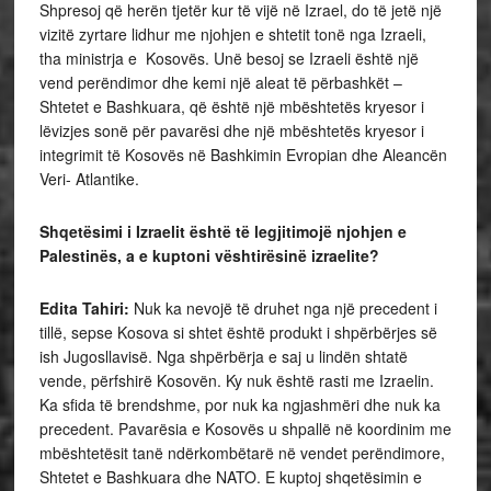
Shpresoj që herën tjetër kur të vijë në Izrael, do të jetë një
vizitë zyrtare lidhur me njohjen e shtetit tonë nga Izraeli,
tha ministrja e Kosovës. Unë besoj se Izraeli është një
vend perëndimor dhe kemi një aleat të përbashkët –
Shtetet e Bashkuara, që është një mbështetës kryesor i
lëvizjes sonë për pavarësi dhe një mbështetës kryesor i
integrimit të Kosovës në Bashkimin Evropian dhe Aleancën
Veri- Atlantike.
Shqetësimi i Izraelit është të legjitimojë njohjen e
Palestinës, a e kuptoni vështirësinë izraelite?
Edita Tahiri:
Nuk ka nevojë të druhet nga një precedent i
tillë, sepse Kosova si shtet është produkt i shpërbërjes së
ish Jugosllavisë. Nga shpërbërja e saj u lindën shtatë
vende, përfshirë Kosovën. Ky nuk është rasti me Izraelin.
Ka sfida të brendshme, por nuk ka ngjashmëri dhe nuk ka
precedent. Pavarësia e Kosovës u shpallë në koordinim me
mbështetësit tanë ndërkombëtarë në vendet perëndimore,
Shtetet e Bashkuara dhe NATO. E kuptoj shqetësimin e