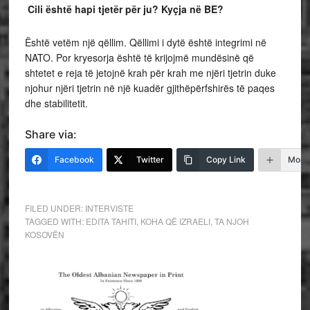
Cili është hapi tjetër për ju? Kyçja në BE?
Është vetëm një qëllim. Qëllimi i dytë është integrimi në
NATO. Por kryesorja është të krijojmë mundësinë që
shtetet e reja të jetojnë krah për krah me njëri tjetrin duke
njohur njëri tjetrin në një kuadër gjithëpërfshirës të paqes
dhe stabilitetit.
Share via:
Facebook
Twitter
Copy Link
More
FILED UNDER:
INTERVISTE
TAGGED WITH:
EDITA TAHITI
,
KOHA QË IZRAELI
,
TA NJOH
KOSOVËN