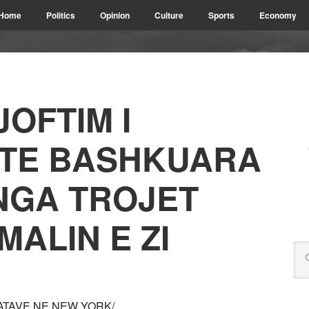
Home
Politics
Opinion
Culture
Sports
Economy
JOFTIM I
 TE BASHKUARA
NGA TROJET
MALIN E ZI
ATAVE NE NEW YORK/