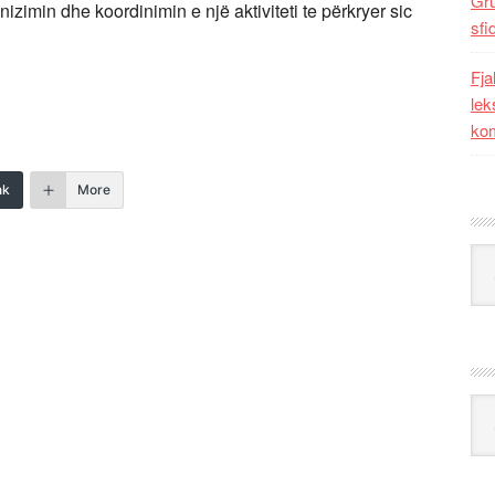
Gr
zimin dhe koordinimin e një aktiviteti te përkryer sic
sfi
Fja
lek
kom
nk
More
Kat
Ark