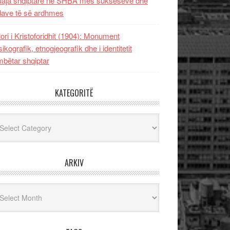
uaja shqiptare në SHBA mes sukseseve dhe
dave të së ardhmes
lori i Kristoforidhit (1904): Monument
sikografik, etnogjeografik dhe i identitetit
bëtar shqiptar
KATEGORITË
egoritë
ARKIV
iv