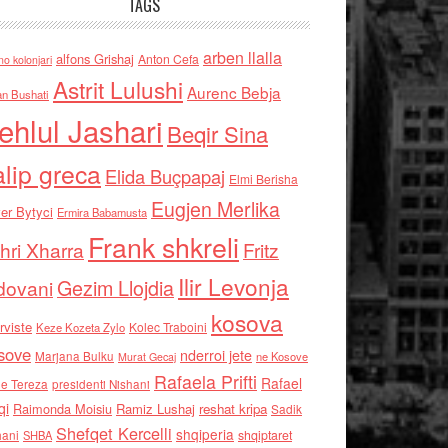
TAGS
arben llalla
alfons Grishaj
Anton Cefa
no kolonjari
Astrit Lulushi
Aurenc Bebja
an Bushati
ehlul Jashari
Beqir Sina
alip greca
Elida Buçpapaj
Elmi Berisha
Eugjen Merlika
er Bytyci
Ermira Babamusta
Frank shkreli
hri Xharra
Fritz
Ilir Levonja
Gezim Llojdia
dovani
kosova
rviste
Kolec Traboini
Keze Kozeta Zylo
sove
nderroi jete
Marjana Bulku
ne Kosove
Murat Gecaj
Rafaela Prifti
Rafael
e Tereza
presidenti Nishani
qi
Raimonda Moisiu
Ramiz Lushaj
reshat kripa
Sadik
Shefqet Kercelli
shqiperia
hani
shqiptaret
SHBA