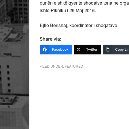
punën e shkëlqyer te shoqatve tona ne organi
ishte Pikniku i 29 Maj 2016.
Ejllo Berishaj, koordinator i shoqatave
Share via:
Facebook
Twitter
Copy Li
FILED UNDER:
FEATURED