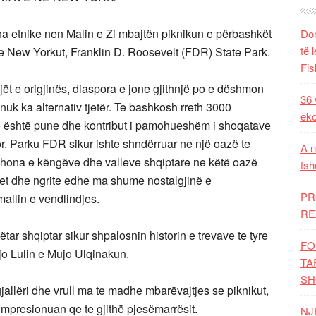
ona etnike nen Malin e Zi mbajtën piknikun e përbashkët
Dom
të 
 New Yorkut, Franklin D. Roosevelt (FDR) State Park.
Fis
jët e origjinës, diaspora e jone gjithnjë po e dëshmon
36 
uk ka alternativ tjetër. Te bashkosh rreth 3000
eko
me është pune dhe kontribut i pamohueshëm i shoqatave
or. Parku FDR sikur ishte shndërruar ne një oazë te
A n
ehona e këngëve dhe valleve shqiptare ne këtë oazë
fsh
het dhe ngrite edhe ma shume nostalgjinë e
PR
allin e vendlindjes.
RE
ëtar shqiptar sikur shpalosnin historin e trevave te tyre
FO
jo Lulin e Mujo Ulqinakun.
TA
SH
gjallëri dhe vrull ma te madhe mbarëvajtjes se piknikut,
 impresionuan qe te gjithë pjesëmarrësit.
NJ