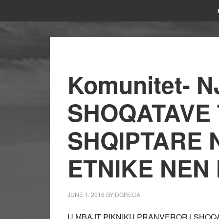
Komunitet- N
SHOQATAVE
SHQIPTARE 
ETNIKE NEN 
JUNE 1, 2016
BY
DGRECA
U MBAJT PIKNIKU PRANVEROR I SHOQ