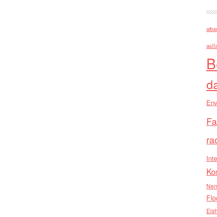
alba
asll
B
d
Env
Fa
ra
Inte
Ko
Nen
Flo
Els