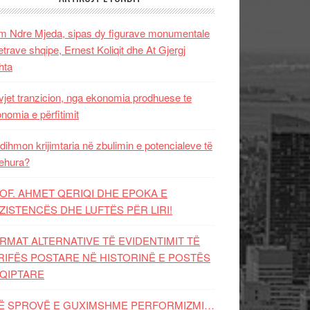
 Ndre Mjeda, sipas dy figurave monumentale
letrave shqipe, Ernest Koliqit dhe At Gjergj
hta
vjet tranzicion, nga ekonomia prodhuese te
nomia e përfitimit
dihmon krijimtaria në zbulimin e potencialeve të
ehura?
OF. AHMET QERIQI DHE EPOKA E
ZISTENCЁS DHE LUFTЁS PЁR LIRI!
RMAT ALTERNATIVE TË EVIDENTIMIT TË
RIFËS POSTARE NË HISTORINË E POSTËS
QIPTARE
Ë SPROVË E GUXIMSHME PERFORMIZMI…