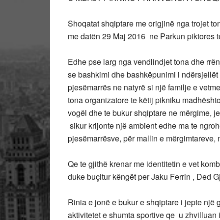
Shoqatat shqiptare me origjinë nga trojet t
me datën 29 Maj 2016 ne Parkun piktores te
Edhe pse larg nga vendlindjet tona dhe rrën
se bashkimi dhe bashkëpunimi i ndërsjellët n
pjesëmarrës ne natyrë si një familje e vet
tona organizatore te këtij pikniku madhësht
vogël dhe te bukur shqiptare ne mërgime, j
sikur krijonte një ambient edhe ma te ngro
pjesëmarrësve, për mallin e mërgimtareve, m
Qe te gjithë krenar me identitetin e vet komb
duke buçitur këngët per Jaku Ferrin , Ded G
Rinia e jonë e bukur e shqiptare i jepte një 
aktivitetet e shumta sportive qe u zhvilluan