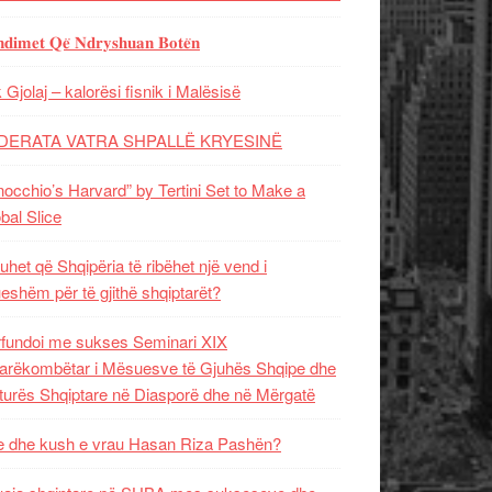
𝐝𝐢𝐦𝐞𝐭 𝐐𝐞̈ 𝐍𝐝𝐫𝐲𝐬𝐡𝐮𝐚𝐧 𝐁𝐨𝐭𝐞̈𝐧
 Gjolaj – kalorësi fisnik i Malësisë
DERATA VATRA SHPALLË KRYESINË
nocchio’s Harvard” by Tertini Set to Make a
bal Slice
uhet që Shqipëria të ribëhet një vend i
ueshëm për të gjithë shqiptarët?
fundoi me sukses Seminari XIX
rëkombëtar i Mësuesve të Gjuhës Shqipe dhe
turës Shqiptare në Diasporë dhe në Mërgatë
 dhe kush e vrau Hasan Riza Pashën?