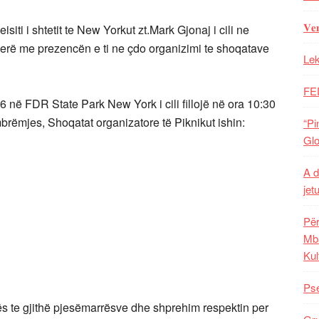
𝐕𝐞
iti i shtetit te New Yorkut zt.Mark Gjonaj i cili ne
herë me prezencën e ti ne çdo organizimi te shoqatave
Lek
FE
në FDR State Park New York i cili fillojë në ora 10:30
mbrëmjes, Shoqatat organizatore të Piknikut ishin:
“Pi
Glo
A d
jet
Për
Mba
Kul
Pse
s te gjithë pjesëmarrësve dhe shprehim respektin per