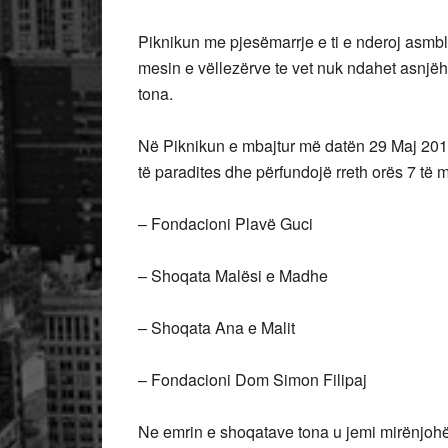
Piknikun me pjesëmarrje e ti e nderoj asmbleis
mesin e vëllezërve te vet nuk ndahet asnjë
tona.
Në Piknikun e mbajtur më datën 29 Maj 2016 
të paradites dhe përfundojë rreth orës 7 të 
– Fondacioni Plavë Guci
– Shoqata Malësi e Madhe
– Shoqata Ana e Malit
– Fondacioni Dom Simon Filipaj
Ne emrin e shoqatave tona u jemi mirënjohë