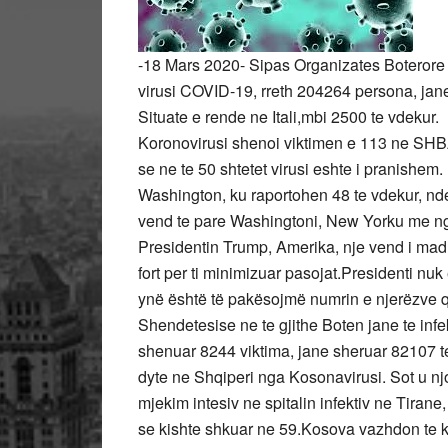
-18 Mars 2020- Sipas Organizates Boterore t
virusi COVID-19, rreth 204264 persona, jane
Situate e rende ne Itali,mbi 2500 te vdekur.
Koronovirusi shenoi viktimen e 113 ne SHB
se ne te 50 shtetet virusi eshte i pranishe
Washington, ku raportohen 48 te vdekur, nd
vend te pare Washingtoni, New Yorku me nga 
Presidentin Trump, Amerika, nje vend i mad
fort per ti minimizuar pasojat.Presidenti nuk
ynë është të pakësojmë numrin e njerëzve q
Shendetesise ne te gjithe Boten jane te inf
shenuar 8244 viktima, jane sheruar 82107 te
dyte ne Shqiperi nga Kosonavirusi. Sot u njo
mjekim intesiv ne spitalin infektiv ne Tirane
se kishte shkuar ne 59.Kosova vazhdon te ket