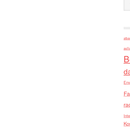
alba
asll
B
d
Env
Fa
ra
Inte
Ko