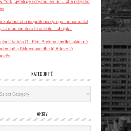
 York, qyteti që ndryshoi emrin… dhe ndryshoi
ën
i zakonor dhe isopolifonia dy nga monumentet
jalla madhështore të antikitetit shqiptar
etari i Vatrës Dr. Elmi Berisha zhvilloi takim në
deminë e Shkencave dhe të Arteve të
sovës
KATEGORITË
egoritë
ARKIV
iv