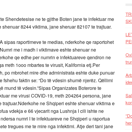
TR
e Shendetesise ne te gjithe Boten jane te infektuar me
SK
 shenuar 8244 viktima, jane sheruar 82107 te trajtuar.
LE
PE
A sipas raportimeve te medias, nderkohe qe raportohet
m. Numri me i madh i viktimave eshte shenuar ne
Oxh
erkohe qe edhe per numrin e infektuareve qendron ne
tru
rreth 1ooo mbartes te virusit, Kalifornia etj.Per
h, po mbrohet mire dhe administrata eshte duke punuar
Arb
 e fshehu faktin se: “Do të vdesin shumë njerëz. Qëllimi
iden
ë mund të vdesin.”Sipas Organizates Boterore te
ektuar me virusi COVID-19, rreth 204264 persona, jane
Sal
ko
 trajtuar.Nderkohe ne Shqiperi eshte shenuar viktima e
fua vdekja e 66 vjecarit nga Lushnja I cili ishte ne
“Do
, ndersa numri I te infektuareve ne Shqiperi u raportua
her
e tregues me te mire nga infektimi. Atje deri tani jane