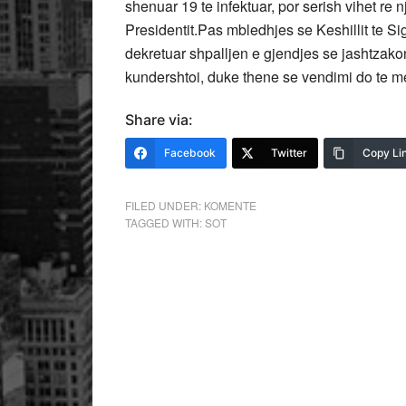
shenuar 19 te infektuar, por serish vihet re n
Presidentit.Pas mbledhjes se Keshillit te Sig
dekretuar shpalljen e gjendjes se jashtzako
kundershtoi, duke thene se vendimi do te mer
Share via:
Facebook
Twitter
Copy Li
FILED UNDER:
KOMENTE
TAGGED WITH:
SOT