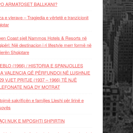
PO ARMATOSET BALLKANI?
za e vlerave – Tragjedia e vërtetë e tranzicionit
iptar
en Coast sjell Nammos Hotels & Resorts në
ipëri: Një destinacion i ri lifestyle merr formë në
ierën Shqiptare
EBLO (1966) / HISTORIA E SPANJOLLES
A VALENCIA QË PËRFUNDOI NË LUSHNJE
29 VJET PRITJE (1937 – 1966) TË NJË
LEFONATE NGA DY MOTRAT
tojmë sakrificën e familjes Lleshi për lirinë e
sovës
AÇI NUK E MPOSHTI SHPIRTIN