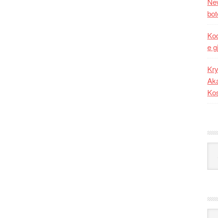
New
bot
Kod
e g
Kry
Aka
Ko
Kat
Ark