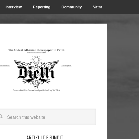
Interview
Reporting
Community
Vatra
ARTIKUJT E FUNDIT