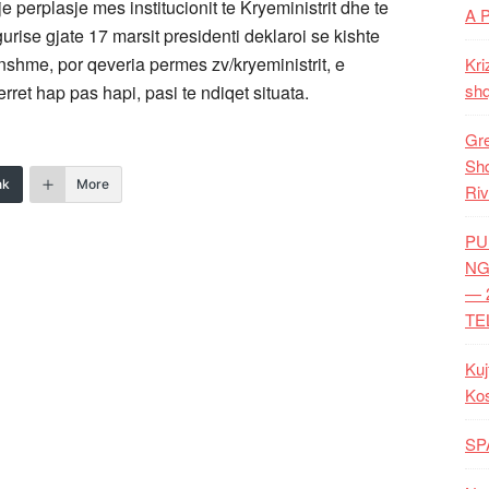
je perplasje mes institucionit te Kryeministrit dhe te
A 
urise gjate 17 marsit presidenti deklaroi se kishte
nshme, por qeveria permes zv/kryeministrit, e
Kri
shq
ret hap pas hapi, pasi te ndiqet situata.
Gre
Shq
nk
More
Riv
PU
NG
— 
TE
Kuj
Ko
SP