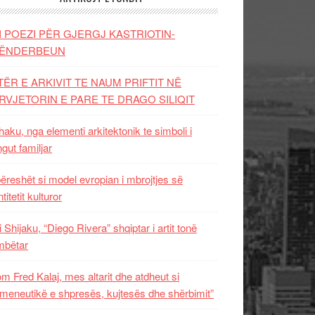
I POEZI PËR GJERGJ KASTRIOTIN-
ËNDERBEUN
TËR E ARKIVIT TE NAUM PRIFTIT NË
RVJETORIN E PARE TE DRAGO SILIQIT
aku, nga elementi arkitektonik te simboli i
ngut familjar
ëreshët si model evropian i mbrojtjes së
titetit kulturor
i Shijaku, “Diego Rivera” shqiptar i artit tonë
mbëtar
m Fred Kalaj, mes altarit dhe atdheut si
meneutikë e shpresës, kujtesës dhe shërbimit”