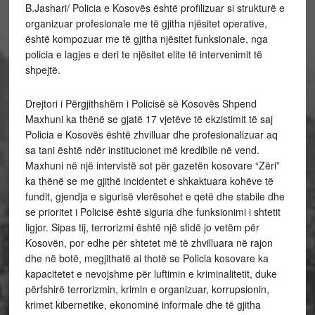
B.Jashari/ Policia e Kosovës është profilizuar si strukturë e
organizuar profesionale me të gjitha njësitet operative,
është kompozuar me të gjitha njësitet funksionale, nga
policia e lagjes e deri te njësitet elite të intervenimit të
shpejtë.
Drejtori i Përgjithshëm i Policisë së Kosovës Shpend
Maxhuni ka thënë se gjatë 17 vjetëve të ekzistimit të saj
Policia e Kosovës është zhvilluar dhe profesionalizuar aq
sa tani është ndër institucionet më kredibile në vend.
Maxhuni në një intervistë sot për gazetën kosovare “Zëri”
ka thënë se me gjithë incidentet e shkaktuara kohëve të
fundit, gjendja e sigurisë vlerësohet e qetë dhe stabile dhe
se prioritet i Policisë është siguria dhe funksionimi i shtetit
ligjor. Sipas tij, terrorizmi është një sfidë jo vetëm për
Kosovën, por edhe për shtetet më të zhvilluara në rajon
dhe në botë, megjithatë ai thotë se Policia kosovare ka
kapacitetet e nevojshme për luftimin e kriminalitetit, duke
përfshirë terrorizmin, krimin e organizuar, korrupsionin,
krimet kibernetike, ekonominë informale dhe të gjitha