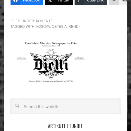
Facebook
Twitter
Copy Link
More
FILED UNDER:
KOMENTE
TAGGED WITH:
KOSOVA
,
QETESIA
,
RENDI
ARTIKUJT E FUNDIT