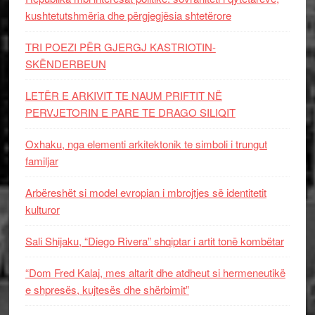
kushtetutshmëria dhe përgjegjësia shtetërore
TRI POEZI PËR GJERGJ KASTRIOTIN-
SKËNDERBEUN
LETËR E ARKIVIT TE NAUM PRIFTIT NË
PERVJETORIN E PARE TE DRAGO SILIQIT
Oxhaku, nga elementi arkitektonik te simboli i trungut
familjar
Arbëreshët si model evropian i mbrojtjes së identitetit
kulturor
Sali Shijaku, “Diego Rivera” shqiptar i artit tonë kombëtar
“Dom Fred Kalaj, mes altarit dhe atdheut si hermeneutikë
e shpresës, kujtesës dhe shërbimit”