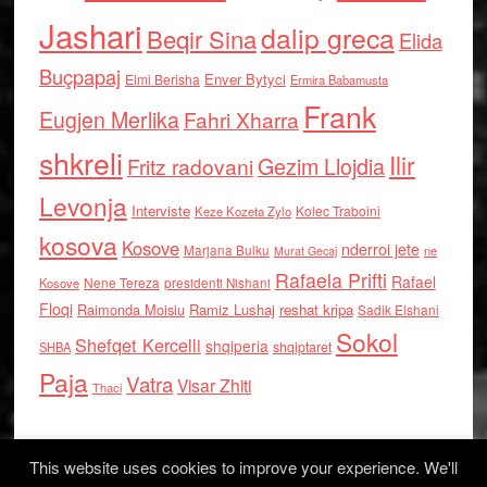
Jashari
dalip greca
Beqir Sina
Elida
Buçpapaj
Enver Bytyci
Elmi Berisha
Ermira Babamusta
Frank
Eugjen Merlika
Fahri Xharra
shkreli
Ilir
Gezim Llojdia
Fritz radovani
Levonja
Interviste
Kolec Traboini
Keze Kozeta Zylo
kosova
Kosove
nderroi jete
Marjana Bulku
ne
Murat Gecaj
Rafaela Prifti
Rafael
Nene Tereza
Kosove
presidenti Nishani
Floqi
Raimonda Moisiu
Ramiz Lushaj
reshat kripa
Sadik Elshani
Sokol
Shefqet Kercelli
shqiperia
shqiptaret
SHBA
Paja
Vatra
Visar Zhiti
Thaci
This website uses cookies to improve your experience. We'll