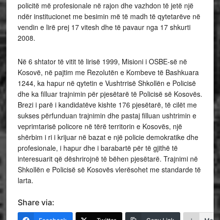
policitë më profesionale në rajon dhe vazhdon të jetë një
ndër institucionet me besimin më të madh të qytetarëve në
vendin e lirë prej 17 vitesh dhe të pavaur nga 17 shkurti
2008.
Në 6 shtator të vitit të lirisë 1999, Misioni i OSBE-së në
Kosovë, në pajtim me Rezolutën e Kombeve të Bashkuara
1244, ka hapur në qytetin e Vushtrrisë Shkollën e Policisë
dhe ka filluar trajnimin për pjesëtarë të Policisë së Kosovës.
Brezi i parë i kandidatëve kishte 176 pjesëtarë, të cilët me
sukses përfunduan trajnimin dhe pastaj filluan ushtrimin e
veprimtarisë policore në tërë territorin e Kosovës, një
shërbim i ri i krijuar në bazat e një policie demokratike dhe
profesionale, i hapur dhe i barabartë për të gjithë të
interesuarit që dëshrirojnë të bëhen pjesëtarë. Trajnimi në
Shkollën e Policisë së Kosovës vlerësohet me standarde të
larta.
Share via: