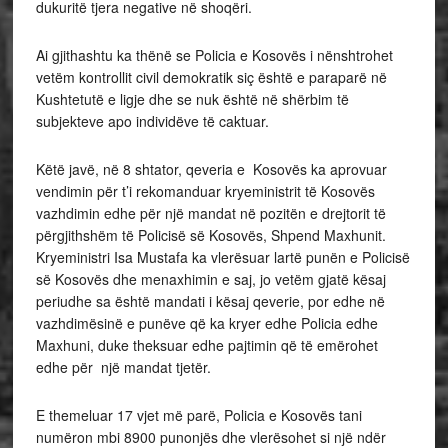
dukuritë tjera negative në shoqëri.
Ai gjithashtu ka thënë se Policia e Kosovës i nënshtrohet
vetëm kontrollit civil demokratik siç është e paraparë në
Kushtetutë e ligje dhe se nuk është në shërbim të
subjekteve apo individëve të caktuar.
Këtë javë, në 8 shtator, qeveria e Kosovës ka aprovuar
vendimin për t’i rekomanduar kryeministrit të Kosovës
vazhdimin edhe për një mandat në pozitën e drejtorit të
përgjithshëm të Policisë së Kosovës, Shpend Maxhunit.
Kryeministri Isa Mustafa ka vlerësuar lartë punën e Policisë
së Kosovës dhe menaxhimin e saj, jo vetëm gjatë kësaj
periudhe sa është mandati i kësaj qeverie, por edhe në
vazhdimësinë e punëve që ka kryer edhe Policia edhe
Maxhuni, duke theksuar edhe pajtimin që të emërohet
edhe për një mandat tjetër.
E themeluar 17 vjet më parë, Policia e Kosovës tani
numëron mbi 8900 punonjës dhe vlerësohet si një ndër