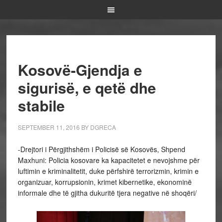
Kosovë-Gjendja e
sigurisë, e qetë dhe
stabile
SEPTEMBER 11, 2016
BY
DGRECA
-Drejtori i Përgjithshëm i Policisë së Kosovës, Shpend
Maxhuni: Policia kosovare ka kapacitetet e nevojshme për
luftimin e kriminalitetit, duke përfshirë terrorizmin, krimin e
organizuar, korrupsionin, krimet kibernetike, ekonominë
informale dhe të gjitha dukuritë tjera negative në shoqëri/