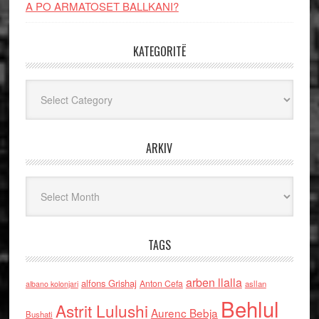
A PO ARMATOSET BALLKANI?
KATEGORITË
Kategoritë
ARKIV
Arkiv
TAGS
arben llalla
alfons Grishaj
Anton Cefa
asllan
albano kolonjari
Behlul
Astrit Lulushi
Aurenc Bebja
Bushati