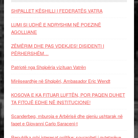
SHPALLET KËSHILLI I FEDERATËS VATRA
LUMI SI UDHË E NDRYSHIM NË POEZINË
AGOLLIANE
ZËMËRIM DHE PAS VDEKJES! DISIDENTI I
PËRHERSHËM…
Patriotë nga Shqipëria vizituan Vatrën
Mirëseardhje në Shqipëri, Ambasador Eric Wendt
KOSOVA E KA FITUAR LUFTËN, POR PAQEN DUHET
TA FITOJË EDHE NË INSTITUCIONE!
Scanderbeg, mburoja e Arbërisë dhe gjeniu ushtarak në
faqet e Giovanni Carlo Saraceni-t
Republika mbi interesat politike: sovraniteti i qytetarëve,