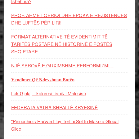
fshehura?
PROF. AHMET QERIQI DHE EPOKA E REZISTENCЁS
DHE LUFTЁS PЁR LIRI!
FORMAT ALTERNATIVE TË EVIDENTIMIT TË
TARIFËS POSTARE NË HISTORINË E POSTËS
SHQIPTARE
NJË SPROVË E GUXIMSHME PERFORMIZMI…
𝐕𝐞𝐧𝐝𝐢𝐦𝐞𝐭 𝐐𝐞̈ 𝐍𝐝𝐫𝐲𝐬𝐡𝐮𝐚𝐧 𝐁𝐨𝐭𝐞̈𝐧
Lek Gjolaj – kalorësi fisnik i Malësisë
FEDERATA VATRA SHPALLË KRYESINË
“Pinocchio’s Harvard” by Tertini Set to Make a Global
Slice