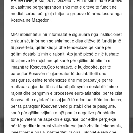
PRISHTINË, 6 Maj 2017-Gazeta DIELLI/ Ministria e Punëve
të Jashtme përgënjeshtron shkrimet e ditëve të fundit në
mediat serbe, për gjoja futjen e grupeve të armatosura nga
Kosova në Maqedoni.
MPJ mbështetur në informatat e siguruara nga institucionet
e sigurisë, informon se shkrimet e disa ditëve të fundit janë
të pavërteta, qëllimkëqija dhe tendecioze që kanë për
qëllim destabilizimin e rajonit. Ato janë pjesë e një fushate
të lajmeve të rrejshme që kanë për qëllim dëmtimin e
imazhit të Kosovës.Çdo tentativë, e kujdoqoftë, për të
paraqitur Kosovën si gjenerator të destabilitetit dhe
pasigurisë, është tendencioze dhe me prapavijë për të
realizuar agjendat të cilat kanë për synim destabilizimin e
rajonit dhe pengimin e proceseve euro-atlantike, për të cilat
Kosova dhe qytetarët e saj janë të orientuar.Këto tendenca,
për ta paraqitur Kosovën vend jo stabil dhe të pasigurtë,
kanë për qëllim krijimin e një pamje negative për shtetin
tonë jo vetëm në aspektin e sigurisë, por edhe përpjekje
për të goditur interest vitale sikurse janë zhvillimi ekonomik,
investimet e huaja, partneriteti rajonal, njohjet e reja dhe