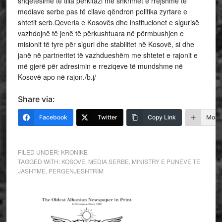
shqetësime të tilla përkitazi me shkrimet e rrejshme të
mediave serbe pas të cilave qëndron politika zyrtare e
shtetit serb.Qeveria e Kosovës dhe institucionet e sigurisë
vazhdojnë të jenë të përkushtuara në përmbushjen e
misionit të tyre për siguri dhe stabilitet në Kosovë, si dhe
janë në partneritet të vazhdueshëm me shtetet e rajonit e
më gjerë për adresimin e rreziqeve të mundshme në
Kosovë apo në rajon./b.j/
Share via:
Facebook
Twitter
Copy Link
More
FILED UNDER:
KRONIKE
TAGGED WITH:
KOSOVE
,
MEDIA SERBE
,
MINISTRY E PUNEVE TE
JASHTME
,
PERGENJESHTRIM