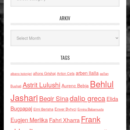
ARKIV
Arkiv
TAGS
arben llalla
alfons Grishaj
Anton Cefa
asllan
albano kolonjari
Behlul
Astrit Lulushi
Aurenc Bebja
Bushati
Jashari
dalip greca
Beqir Sina
Elida
Buçpapaj
Enver Bytyci
Elmi Berisha
Ermira Babamusta
Frank
Eugjen Merlika
Fahri Xharra