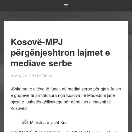
Kosovë-MPJ
përgënjeshtron lajmet e
mediave serbe
MAY 6, 2017
BY
DGRECA
-Shkrimet e ditëve të fundit në mediat serbe për gjoja futjen
e grupeve të armatosura nga Kosova në Maqedoni janë
pjesë e fushatës qëllimkeqe për dëmtimin e imazhit të
Kosovës/