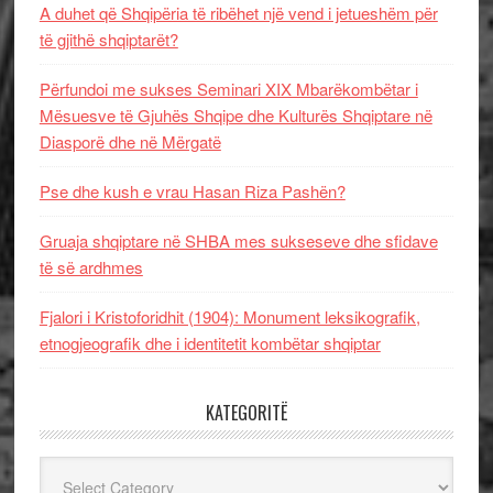
A duhet që Shqipëria të ribëhet një vend i jetueshëm për
të gjithë shqiptarët?
Përfundoi me sukses Seminari XIX Mbarëkombëtar i
Mësuesve të Gjuhës Shqipe dhe Kulturës Shqiptare në
Diasporë dhe në Mërgatë
Pse dhe kush e vrau Hasan Riza Pashën?
Gruaja shqiptare në SHBA mes sukseseve dhe sfidave
të së ardhmes
Fjalori i Kristoforidhit (1904): Monument leksikografik,
etnogjeografik dhe i identitetit kombëtar shqiptar
KATEGORITË
Kategoritë