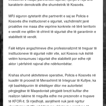
karakterin demokratik dhe shumëetnik të Kosovës.
MPJ siguron qytetarët dhe partnerët e saj se Policia e
Kosovës dhe institucionet e sigurisë, vazhdimisht janë
proaktive me masa dhe veprime konkrete në tërë territorin
e vendit me qëllim të ofrimit të sigurisë dhe të garantimin e
stabilitetit të vendit.
Falë këtyre angazhimeve dhe profesionalizmit të treguar të
institucioneve të sigurisë ndër vite, sot Kosova nuk është
vetëm konsumues i sigurisë dhe stabiitetit por edhe një
aktor i përfshirë rajonal dhe ndërkombëtar.
Krahas shumë aktiviteteve operative, Policia e Kosovës në
kuadër të procesit të Menaxhimit të Integruar të Kufijve, ka
një bashkëpunim të shkëlqyer ditor me autoritetet
përgjegjëse të Maqedonisë përgjatë brezit kufitar dhe
realizon takime të rregullta edhe me prezencën e trupave
të KFOR-it. Si rrjedhojë, asnjëherë nuk janë ngritur