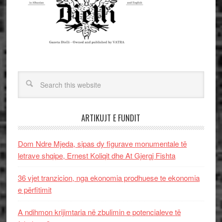
ARTIKUJT E FUNDIT
Dom Ndre Mjeda, sipas dy figurave monumentale të
letrave shqipe, Ernest Koliqit dhe At Gjergj Fishta
36 vjet tranzicion, nga ekonomia prodhuese te ekonomia
e përfitimit
A ndihmon krijimtaria në zbulimin e potencialeve të