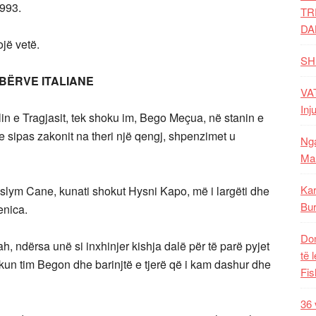
1993.
TR
DA
jë vetë.
SH
ËRVE ITALIANE
VAT
Inj
n e Tragjasit, tek shoku im, Bego Meçua, në stanin e
 sipas zakonit na theri një qengj, shpenzimet u
Nga
Mal
Kar
slym Cane, kunati shokut Hysni Kapo, më i largëti dhe
Bur
enica.
Dom
ah, ndërsa unë si inxhinjer kishja dalë për të parë pyjet
të 
kun tim Begon dhe barinjtë e tjerë që i kam dashur dhe
Fis
36 