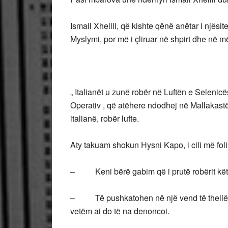
Ismail Xhelili, që kishte qënë anëtar i njësi
Myslymi, por më i çliruar në shpirt dhe në më
„ Italianët u zunë robër në Luftën e Selen
Operativ , që atëhere ndodhej në Mallakastër
italianë, robër lufte.
Aty takuam shokun Hysni Kapo, i cili më foli
– Keni bërë gabim që i prutë robërit këtu
– Të pushkatohen në një vend të thellë dhe
vetëm ai do të na denoncoi.