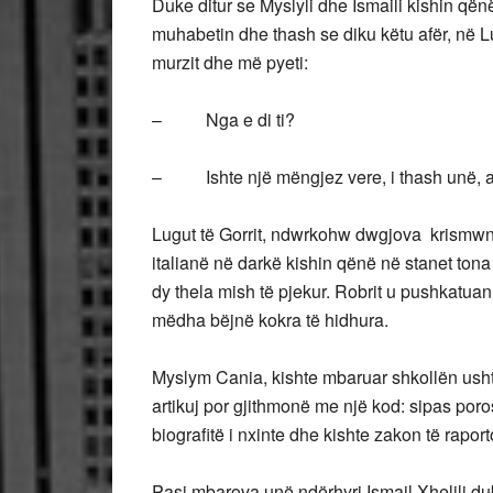
Duke ditur se Myslyli dhe Ismaili kishin qënë
muhabetin dhe thash se diku këtu afër, në Lu
murzit dhe më pyeti:
– Nga e di ti?
– Ishte një mëngjez vere, i thash unë, atë
Lugut të Gorrit, ndwrkohw dwgjova krismwn e
italianë në darkë kishin qënë në stanet to
dy thela mish të pjekur. Robrit u pushkatuan 
mëdha bëjnë kokra të hidhura.
Myslym Cania, kishte mbaruar shkollën usht
artikuj por gjithmonë me një kod: sipas poro
biografitë i nxinte dhe kishte zakon të raport
Pasi mbarova unë ndërhyri Ismail Xhelili duke