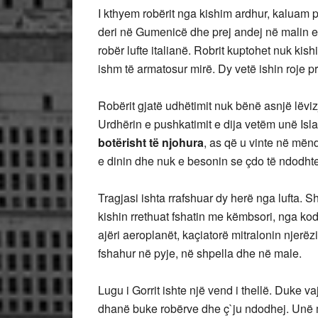
I kthyem robërit nga kishim ardhur, kaluam 
deri në Gumenicë dhe prej andej në malin e 
robër lufte italianë. Robrit kuptohet nuk kish
ishm të armatosur mirë. Dy vetë ishin roje 
Robërit gjatë udhëtimit nuk bënë asnjë lëviz
Urdhërin e pushkatimit e dija vetëm unë Isl
botërisht të njohura
, as që u vinte në mën
e dinin dhe nuk e besonin se çdo të ndodhte
Tragjasi ishta rrafshuar dy herë nga lufta. S
kishin rrethuat fshatin me këmbsori, nga kod
ajëri aeroplanët, kaçiatorë mitralonin njerëz
fshahur në pyje, në shpella dhe në male.
Lugu i Gorrit ishte një vend i thellë. Duke va
dhanë buke robërve dhe ç`ju ndodhej. Unë m