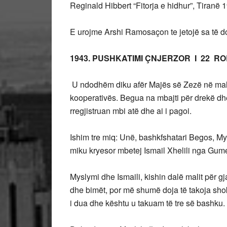
Reginald Hibbert “Fitorja e hidhur”, Tiranë 
E urojme Arshi Ramosaçon te jetojë sa të do
1943.
PUSHKATIMI ÇNJERZOR I
22
ROB
U ndodhëm diku afër Majës së Zezë në mali
kooperativës. Begua na mbajti për drekë dhe
rregjistruan mbi atë dhe ai i pagoi.
Ishim tre miq: Unë, bashkfshatari Begos, My
miku kryesor mbetej Ismail Xhelili nga Gum
Myslymi dhe Ismaili, kishin dalë malit për gj
dhe bimët, por më shumë doja të takoja sho
i dua dhe kështu u takuam të tre së bashku.