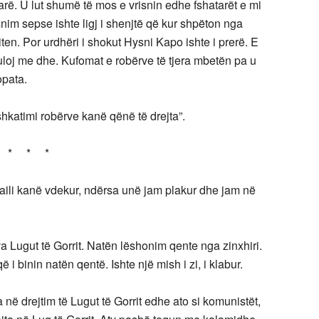
arë. U lut shumë të mos e vrisnin edhe fshatarët e mi
im sepse ishte ligj i shenjtë që kur shpëton nga
ten. Por urdhëri i shokut Hysni Kapo ishte i prerë. E
oj me dhe. Kufomat e robërve të tjera mbetën pa u
opata.
katimi robërve kanë qënë të drejta”.
* * *
li kanë vdekur, ndërsa unë jam plakur dhe jam në
ova Lugut të Gorrit. Natën lëshonim qente nga zinxhiri.
 binin natën qentë. Ishte një mish i zi, i klabur.
në drejtim të Lugut të Gorrit edhe ato si komunistët,