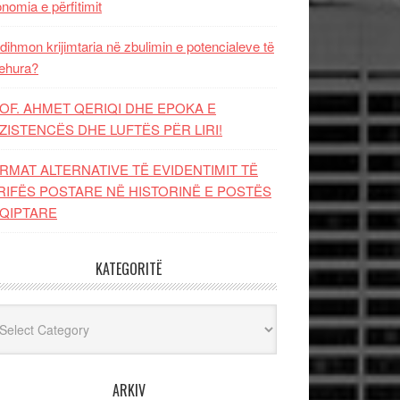
nomia e përfitimit
dihmon krijimtaria në zbulimin e potencialeve të
ehura?
OF. AHMET QERIQI DHE EPOKA E
ZISTENCЁS DHE LUFTЁS PЁR LIRI!
RMAT ALTERNATIVE TË EVIDENTIMIT TË
RIFËS POSTARE NË HISTORINË E POSTËS
QIPTARE
KATEGORITË
egoritë
ARKIV