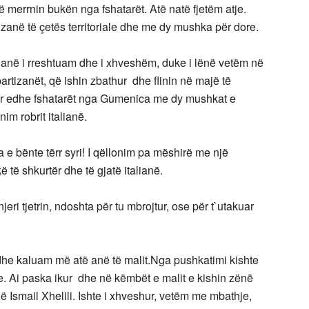
 të merrnin bukën nga fshatarët. Atë natë fjetëm atje.
zanë të çetës territoriale dhe me dy mushka për dore.
alianë i rreshtuam dhe i xhveshëm, duke i lënë vetëm në
rtizanët, që ishin zbathur dhe flinin në majë të
ur edhe fshatarët nga Gumenica me dy mushkat e
im robrit italianë.
a e bënte tërr syri! I qëllonim pa mëshirë me një
të shkurtër dhe të gjatë italianë.
eri tjetrin, ndoshta për tu mbrojtur, ose për t`utakuar
e kaluam më atë anë të malit.Nga pushkatimi kishte
ëve. Ai paska ikur dhe në këmbët e malit e kishin zënë
Ismail Xhelili. Ishte i xhveshur, vetëm me mbathje,