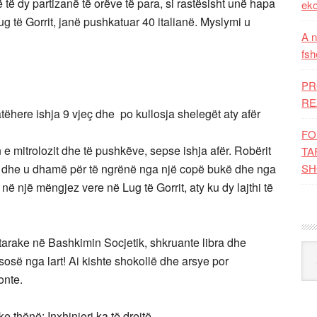
 të dy partizanë të orëve të para, si rastësisht unë hapa
eko
g të Gorrit, janë pushkatuar 40 italianë. Myslymi u
A n
fsh
PR
RE
here ishja 9 vjeç dhe po kullosja shelegët aty afër
FO
 mitrolozit dhe të pushkëve, sepse ishja afër. Robërit
TA
na dhe u dhamë për të ngrënë nga një copë bukë dhe nga
SH
në një mëngjez vere në Lug të Gorrit, aty ku dy lajthi të
arake në Bashkimin Socjetik, shkruante libra dhe
Kat
sosë nga lart! Ai kishte shokollë dhe arsye por
onte.
 thënë: Inxhinjeri ka të drejtë.