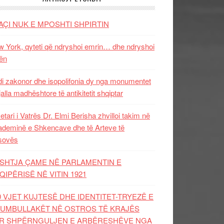
AÇI NUK E MPOSHTI SHPIRTIN
 York, qyteti që ndryshoi emrin… dhe ndryshoi
ën
i zakonor dhe isopolifonia dy nga monumentet
jalla madhështore të antikitetit shqiptar
etari i Vatrës Dr. Elmi Berisha zhvilloi takim në
deminë e Shkencave dhe të Arteve të
sovës
SHTJA ÇAME NË PARLAMENTIN E
QIPËRISË NË VITIN 1921
0 VJET KUJTESË DHE IDENTITET-TRYEZË E
UMBULLAKËT NË OSTROS TË KRAJËS
R SHPËRNGULJEN E ARBËRESHËVE NGA