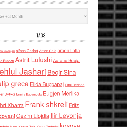
iv
TAGS
arben llalla
alfons Grishaj
Anton Cefa
no kolonjari
Astrit Lulushi
Aurenc Bebja
an Bushati
ehlul Jashari
Beqir Sina
alip greca
Elida Buçpapaj
Elmi Berisha
Eugjen Merlika
er Bytyci
Ermira Babamusta
Frank shkreli
hri Xharra
Fritz
Ilir Levonja
Gezim Llojdia
dovani
kosova
rviste
Kolec Traboini
Keze Kozeta Zylo