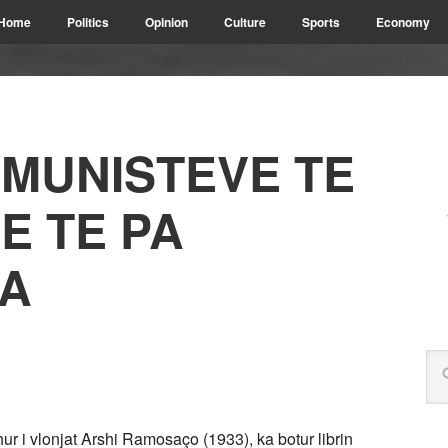
Home
Politics
Opinion
Culture
Sports
Economy
OMUNISTEVE TE
E TE PA
A
ohur i vlonjat Arshi Ramosaço (1933), ka botur librin