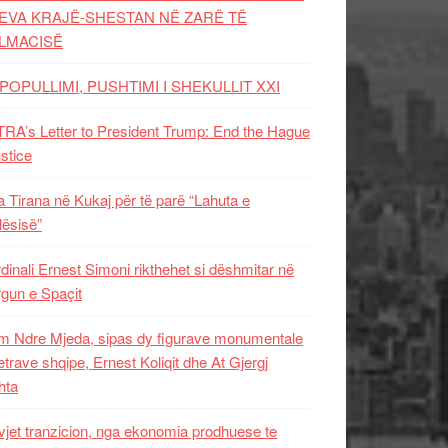
EVA KRAJË-SHESTAN NË ZARË TË
LMACISË
POPULLIMI, PUSHTIMI I SHEKULLIT XXI
RA’s Letter to President Trump: End the Hague
ustice
 Tirana në Kukaj për të parë “Lahuta e
ësisë”
dinali Ernest Simoni rikthehet si dëshmitar në
gun e Spaçit
 Ndre Mjeda, sipas dy figurave monumentale
letrave shqipe, Ernest Koliqit dhe At Gjergj
hta
vjet tranzicion, nga ekonomia prodhuese te