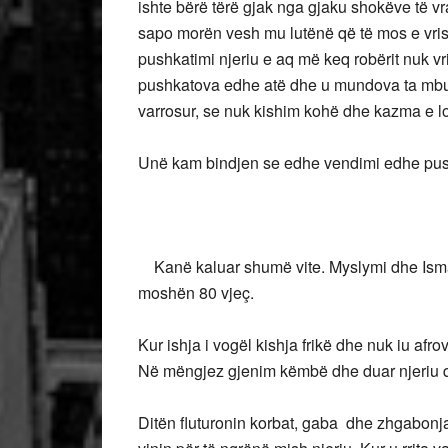
ishte bërë tërë gjak nga gjaku shokëve të vr
sapo morën vesh mu lutënë që të mos e vrisn
pushkatimi njeriu e aq më keq robërit nuk vri
pushkatova edhe atë dhe u mundova ta mbul
varrosur, se nuk kishim kohë dhe kazma e l
Unë kam bindjen se edhe vendimi edhe push
Kanë kaluar shumë vite. Myslymi dhe Ismai
moshën 80 vjeç.
Kur ishja i vogël kishja frikë dhe nuk iu afr
Në mëngjez gjenim këmbë dhe duar njeriu që i
Ditën fluturonin korbat, gaba dhe zhgabonja 