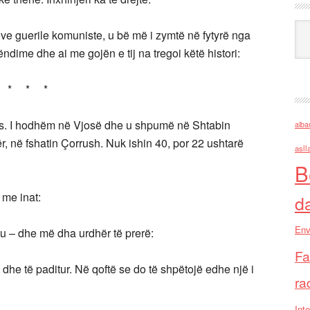
Ark
teve guerile komuniste, u bë më i zymtë në fytyrë nga
ndime dhe ai me gojën e tij na tregoi këtë histori:
* * *
icës. I hodhëm në Vjosë dhe u shpumë në Shtabin
alba
, në fshatin Çorrush. Nuk ishin 40, por 22 ushtarë
asll
B
 me inat:
d
Env
 – dhe më dha urdhër të prerë:
Fa
 të paditur. Në qoftë se do të shpëtojë edhe një i
ra
Inte