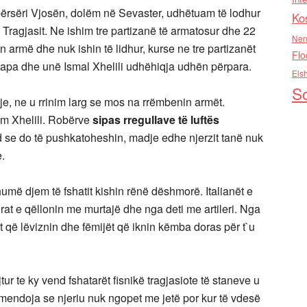
përsëri Vjosën, dolëm në Sevaster, udhëtuam të lodhur
Ko
Tragjasit. Ne ishim tre partizanë të armatosur dhe 22
Nen
in armë dhe nuk ishin të lidhur, kurse ne tre partizanët
Flo
prapa dhe unë Ismal Xhelili udhëhiqja udhën përpara.
Els
So
je, ne u rrinim larg se mos na rrëmbenin armët.
am Xhelili. Robërve
sipas rregullave
të luftës
d se do të pushkatoheshin, madje edhe njerzit tanë nuk
.
humë djem të fshatit kishin rënë dëshmorë. Italianët e
rat e qëllonin me murtajë dhe nga deti me artileri. Nga
it që lëviznin dhe fëmijët që iknin këmba doras për t`u
jtur te ky vend fshatarët fisnikë tragjasiote të staneve u
endoja se njeriu nuk ngopet me jetë por kur të vdesë