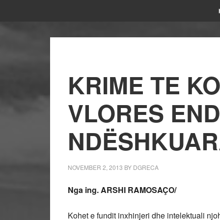
KRIME TE K
VLORES END
NDËSHKUAR
NOVEMBER 2, 2013
BY
DGRECA
Nga ing. ARSHI RAMOSAÇO/
Kohet e fundit inxhinjeri dhe intelektuali nj