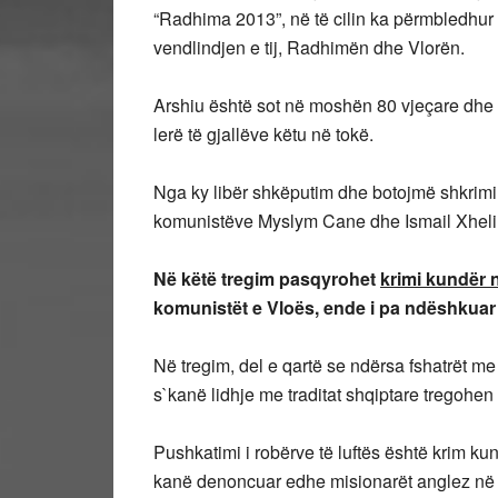
“Radhima 2013”, në të cilin ka përmbledhur 
vendlindjen e tij, Radhimën dhe Vlorën.
Arshiu është sot në moshën 80 vjeçare dhe 
lerë të gjallëve këtu në tokë.
Nga ky libër shkëputim dhe botojmë shkrimin 
komunistëve Myslym Cane dhe Ismail Xhelil
Në këtë tregim pasqyrohet
krimi kundër n
komunistët e Vloës, ende i pa ndëshkuar 
Në tregim, del e qartë se ndërsa fshatrët me
s`kanë lidhje me traditat shqiptare tregohe
Pushkatimi i robërve të luftës është krim ku
kanë denoncuar edhe misionarët anglez në 