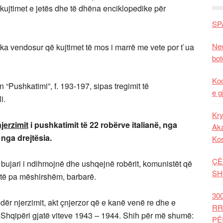
kujtimet e jetës dhe të dhëna enciklopedike për
SP
New
ka vendosur që kujtimet të mos i marrë me vete por t`ua
bot
Kod
“Pushkatimi”, f. 193-197, sipas tregimit të
e g
i.
Kry
jerzimit
i pushkatimit të 22 robërve italianë, nga
Aka
nga drejtësia.
Ko
ÇË
 bujari i ndihmojnë dhe ushqejnë robërit, komunistët që
SH
n të pa mëshirshëm, barbarë.
30
ndër njerzimit, akt çnjerzor që e kanë venë re dhe e
RR
Shqipëri gjatë viteve 1943 – 1944. Shih për më shumë:
PË