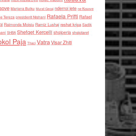
sove
nderroi jete
Marjana Bulku
ne Kosove
Murat Gecaj
Rafaela Prifti
Rafael
e Tereza
presidenti Nishani
qi
Raimonda Moisiu
Ramiz Lushaj
reshat kripa
Sadik
Shefqet Kercelli
shqiperia
hani
shqiptaret
SHBA
kol Paja
Vatra
Visar Zhiti
Thaci