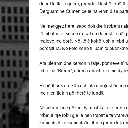
duhet të iki i ngopur, prandaj i lashë robërit
Dërguam në Gumenicë të na vinin disa parti
Në mëngjez herët sapo doli dielli robërit it
të mbathura, sepse rrobat na duheshin për pa
maleve me borë. Në këtë kohë kishin mbrit
porositura. Në këtë kohë filluam të pushkaton
Ata ulërinin dhe kërkonin falje, por neve s`n
mitroloz “Breda”, ndërsa anash me me dyfekë 
Robërit nuk na ikën dot, ata u ngjeshën me nj
me njeri tjetrin për herë të fundit.
Ngarkuam me gëzim dy mushkat me rroba dh
mbetur një rob i gjallë nën trupat e të vrar
komunistët e Gumenicës dhe e prunë tek unë 