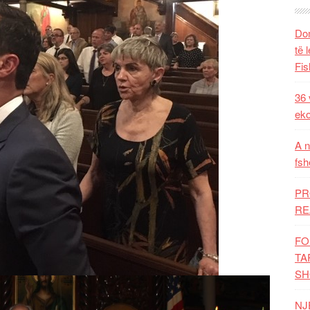
Dom
të 
Fis
36 
eko
A n
fsh
PR
RE
FO
TA
SH
NJ