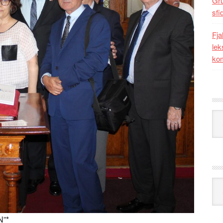
Gr
sfi
Fja
lek
kom
Kat
Ark
”*