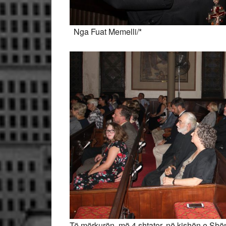
Nga Fuat Memelli/*
Të mërkurën, më 4 shtator, në kishën e Shën