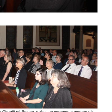
 Gjergjit në Boston, u zhvillua ceremonia mortore në