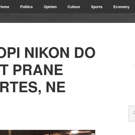
Home
Politics
Opinion
Culture
Sports
Economy
PI NIKON DO
T PRANE
RTES, NE