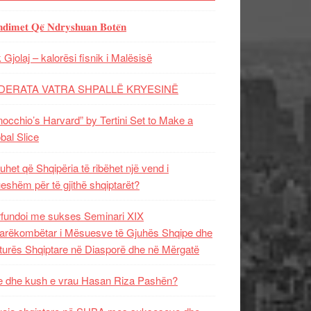
𝐝𝐢𝐦𝐞𝐭 𝐐𝐞̈ 𝐍𝐝𝐫𝐲𝐬𝐡𝐮𝐚𝐧 𝐁𝐨𝐭𝐞̈𝐧
 Gjolaj – kalorësi fisnik i Malësisë
DERATA VATRA SHPALLË KRYESINË
nocchio’s Harvard” by Tertini Set to Make a
bal Slice
uhet që Shqipëria të ribëhet një vend i
ueshëm për të gjithë shqiptarët?
fundoi me sukses Seminari XIX
rëkombëtar i Mësuesve të Gjuhës Shqipe dhe
turës Shqiptare në Diasporë dhe në Mërgatë
 dhe kush e vrau Hasan Riza Pashën?