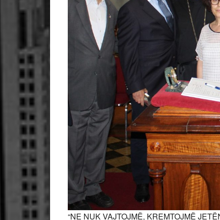
“NE NUK VAJTOJMË, KREMTOJMË JETËN