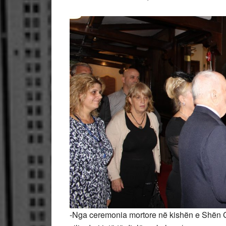
-Nga ceremonia mortore në kishën e Shën Gj