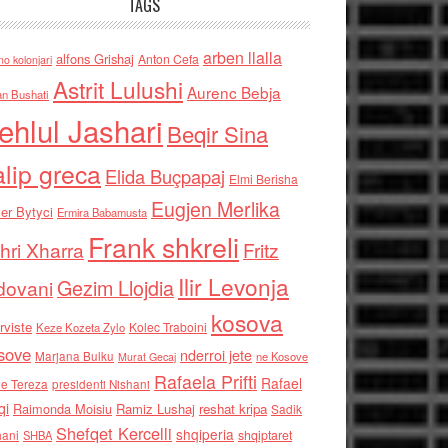
TAGS
arben llalla
alfons Grishaj
Anton Cefa
no kolonjari
Astrit Lulushi
Aurenc Bebja
an Bushati
ehlul Jashari
Beqir Sina
alip greca
Elida Buçpapaj
Elmi Berisha
Eugjen Merlika
er Bytyci
Ermira Babamusta
Frank shkreli
hri Xharra
Fritz
Ilir Levonja
Gezim Llojdia
dovani
kosova
rviste
Kolec Traboini
Keze Kozeta Zylo
sove
nderroi jete
Marjana Bulku
ne Kosove
Murat Gecaj
Rafaela Prifti
Rafael
e Tereza
presidenti Nishani
qi
Raimonda Moisiu
Ramiz Lushaj
reshat kripa
Sadik
Shefqet Kercelli
shqiperia
hani
shqiptaret
SHBA