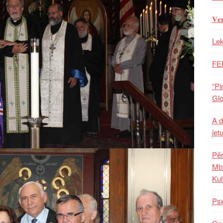
𝐕𝐞
Lek
FE
“Pi
Glo
A d
jet
Për
Mba
Kul
Pse