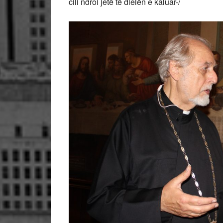
cili ndroi jetë të dielën e kaluar-/