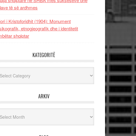
uaja shqiptare në SHBA mes sukseseve dhe
dave të së ardhmes
lori i Kristoforidhit (1904): Monument
sikografik, etnogjeografik dhe i identitetit
bëtar shqiptar
KATEGORITË
egoritë
ARKIV
iv