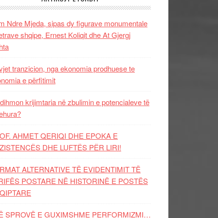
 Ndre Mjeda, sipas dy figurave monumentale
letrave shqipe, Ernest Koliqit dhe At Gjergj
hta
vjet tranzicion, nga ekonomia prodhuese te
nomia e përfitimit
dihmon krijimtaria në zbulimin e potencialeve të
ehura?
OF. AHMET QERIQI DHE EPOKA E
ZISTENCЁS DHE LUFTЁS PЁR LIRI!
RMAT ALTERNATIVE TË EVIDENTIMIT TË
RIFËS POSTARE NË HISTORINË E POSTËS
QIPTARE
Ë SPROVË E GUXIMSHME PERFORMIZMI…