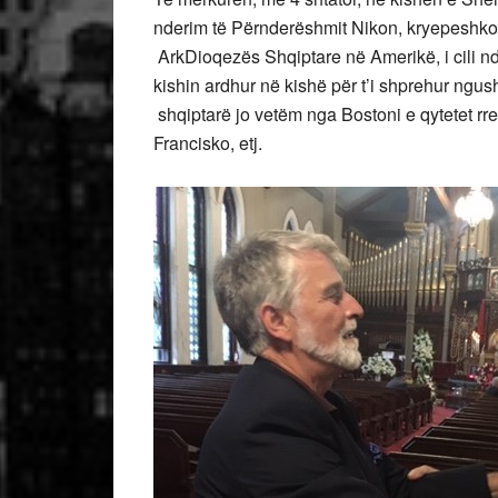
nderim të Përnderëshmit Nikon, kryepeshkop
ArkDioqezës Shqiptare në Amerikë, i cili ndër
kishin ardhur në kishë për t’i shprehur ngushëll
shqiptarë jo vetëm nga Bostoni e qytetet rret
Francisko, etj.