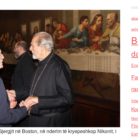
alba
asll
B
d
Env
Fa
ra
Inte
Ko
Nen
Flo
ergjit në Boston, në nderim të kryepeshkop Nikonit, i
Els