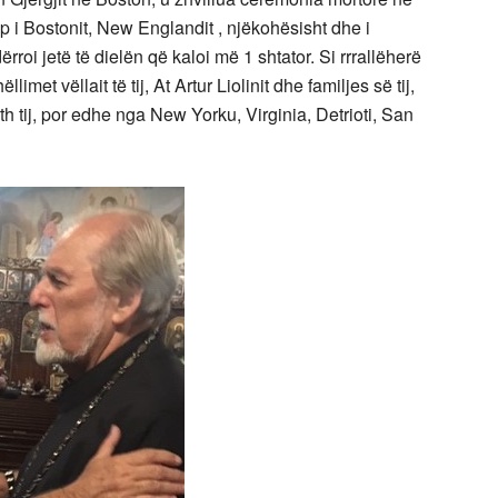
 i Bostonit, New Englandit , njëkohësisht dhe i
roi jetë të dielën që kaloi më 1 shtator. Si rrrallëherë
imet vëllait të tij, At Artur Liolinit dhe familjes së tij,
h tij, por edhe nga New Yorku, Virginia, Detrioti, San