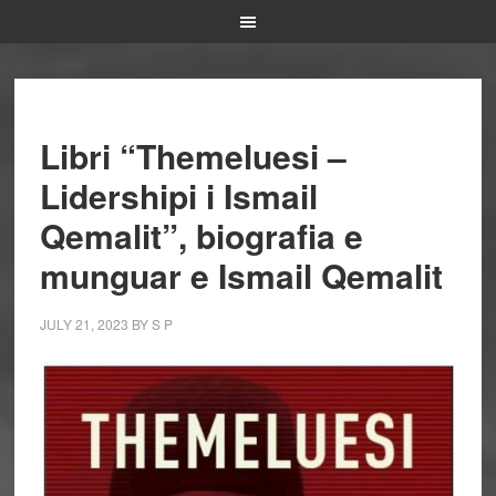
Libri “Themeluesi –
Lidershipi i Ismail
Qemalit”, biografia e
munguar e Ismail Qemalit
JULY 21, 2023
BY
S P