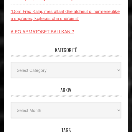
“Dom Fred Kalaj, mes altarit dhe atdheut si hermeneutikë
e shpresës, kujtesës dhe shërbimit”
A PO ARMATOSET BALLKANI?
KATEGORITË
Kategoritë
ARKIV
Arkiv
TAGS