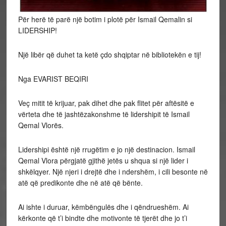
Për herë të parë një botim i plotë për Ismail Qemalin si
LIDERSHIP!
Një libër që duhet ta ketë çdo shqiptar në bibliotekën e tij!
Nga
EVARIST BEQIRI
Veç mitit të krijuar, pak dihet dhe pak flitet për aftësitë e
vërteta dhe të jashtëzakonshme të lidershipit të Ismail
Qemal Vlorës.
Lidershipi është një rrugëtim e jo një destinacion. Ismail
Qemal Vlora përgjatë gjithë jetës u shqua si një lider i
shkëlqyer. Një njeri i drejtë dhe i ndershëm, i cili besonte në
atë që predikonte dhe në atë që bënte.
Ai ishte i duruar, këmbëngulës dhe i qëndrueshëm. Ai
kërkonte që t’i bindte dhe motivonte të tjerët dhe jo t’i