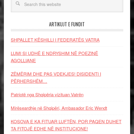
ARTIKUJT E FUNDIT
SHPALLET KËSHILLI I FEDERATËS VATRA
LUMI SI UDHË E NDRYSHIM NË POEZINË
AGOLLIANE
ZËMËRIM DHE PAS VDEKJES! DISIDENTI I
PËRHERSHËM…
Patriotë nga Shqipëria vizituan Vatrën
Mirëseardhje në Shqipëri, Ambasador Eric Wendt
KOSOVA E KA FITUAR LUFTËN, POR PAQEN DUHET
TA FITOJË EDHE NË INSTITUCIONE!