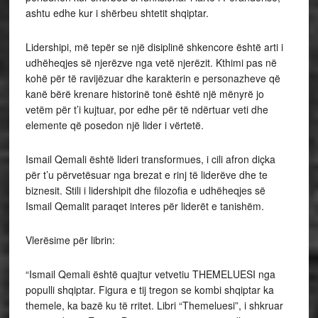
ashtu edhe kur i shërbeu shtetit shqiptar.
Lidershipi, më tepër se një disiplinë shkencore është arti i
udhëheqjes së njerëzve nga vetë njerëzit. Kthimi pas në
kohë për të ravijëzuar dhe karakterin e personazheve që
kanë bërë krenare historinë tonë është një mënyrë jo
vetëm për t’i kujtuar, por edhe për të ndërtuar veti dhe
elemente që posedon një lider i vërtetë.
Ismail Qemali është lideri transformues, i cili afron diçka
për t’u përvetësuar nga brezat e rinj të liderëve dhe te
biznesit. Stili i lidershipit dhe filozofia e udhëheqjes së
Ismail Qemalit paraqet interes për liderët e tanishëm.
Vlerësime për librin:
“Ismail Qemali është quajtur vetvetiu THEMELUESI nga
populli shqiptar. Figura e tij tregon se kombi shqiptar ka
themele, ka bazë ku të rritet. Libri “Themeluesi”, i shkruar