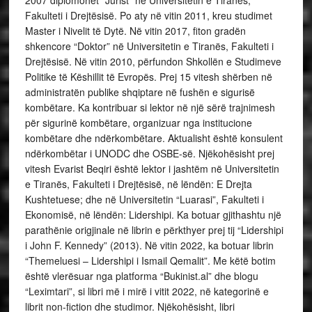
Fakulteti i Drejtësisë. Po aty në vitin 2011, kreu studimet
Master i Nivelit të Dytë. Në vitin 2017, fiton gradën
shkencore “Doktor” në Universitetin e Tiranës, Fakulteti i
Drejtësisë. Në vitin 2010, përfundon Shkollën e Studimeve
Politike të Këshillit të Evropës. Prej 15 vitesh shërben në
administratën publike shqiptare në fushën e sigurisë
kombëtare. Ka kontribuar si lektor në një sërë trajnimesh
për sigurinë kombëtare, organizuar nga institucione
kombëtare dhe ndërkombëtare. Aktualisht është konsulent
ndërkombëtar i UNODC dhe OSBE-së. Njëkohësisht prej
vitesh Evarist Beqiri është lektor i jashtëm në Universitetin
e Tiranës, Fakulteti i Drejtësisë, në lëndën: E Drejta
Kushtetuese; dhe në Universitetin “Luarasi”, Fakulteti i
Ekonomisë, në lëndën: Lidershipi. Ka botuar gjithashtu një
parathënie origjinale në librin e përkthyer prej tij “Lidershipi
i John F. Kennedy” (2013). Në vitin 2022, ka botuar librin
“Themeluesi – Lidershipi i Ismail Qemalit”. Me këtë botim
është vlerësuar nga platforma “Bukinist.al” dhe blogu
“Leximtari”, si libri më i mirë i vitit 2022, në kategorinë e
librit non-fiction dhe studimor. Njëkohësisht, libri