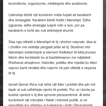
kontrollonte, organizonte, mbikëqyrte dhe analizonte.
Lidershipi është një kombinim midis fuqisë së karakterit
dhe strategjisë. Karakteri është thelbi i lidershipit. Edhe
zgjuarsia, edhe strategjia luajnë rolin e tyre, por pa
karakterin e fortë ato nuk shërbejnë shumë.
Disa nga cilësitë e lidershipit të tij i shohim natyrale, disa ai
i zhvillon me vetëdije përgjatë jetës së tij. Studimet mbi
lidershipin evidentojnë si element thelbësor të këtij procesi
liderin dhe kontekstin ku ai bashkëvepron me ndjekësit.
Rrethanat shoqërore, historike, politike dhe mjedisi ku lideri
vepron kanë rëndësi dhe nxjerrin në pah cilësitë e veçanta
të tij.
Ismail Qemal Vlora nuk ishte një lider i prefekt dhe për më
tepër ai nuk udhëhiqte njerëz të prefekt. Por, ai i donte pa
kushte njerëzit e tij dhe synonte përsosmërinë. Ai ishte
kurdoherë një mbrojtës i flaktë i interesit publik, si në
periudhën kur shërbeu si funksionar i lartë i Perandorisë,