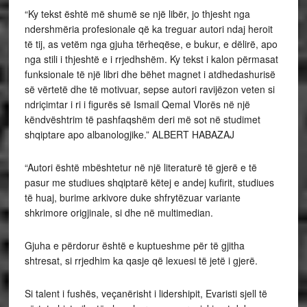
“Ky tekst është më shumë se një libër, jo thjesht nga
ndershmëria profesionale që ka treguar autori ndaj heroit
të tij, as vetëm nga gjuha tërheqëse, e bukur, e dëlirë, apo
nga stili i thjeshtë e i rrjedhshëm. Ky tekst i kalon përmasat
funksionale të një libri dhe bëhet magnet i atdhedashurisë
së vërtetë dhe të motivuar, sepse autori ravijëzon veten si
ndriçimtar i ri i figurës së Ismail Qemal Vlorës në një
këndvështrim të pashfaqshëm deri më sot në studimet
shqiptare apo albanologjike.” ALBERT HABAZAJ
“Autori është mbështetur në një literaturë të gjerë e të
pasur me studiues shqiptarë këtej e andej kufirit, studiues
të huaj, burime arkivore duke shfrytëzuar variante
shkrimore origjinale, si dhe në multimedian.
Gjuha e përdorur është e kuptueshme për të gjitha
shtresat, si rrjedhim ka qasje që lexuesi të jetë i gjerë.
Si talent i fushës, veçanërisht i lidershipit, Evaristi sjell të