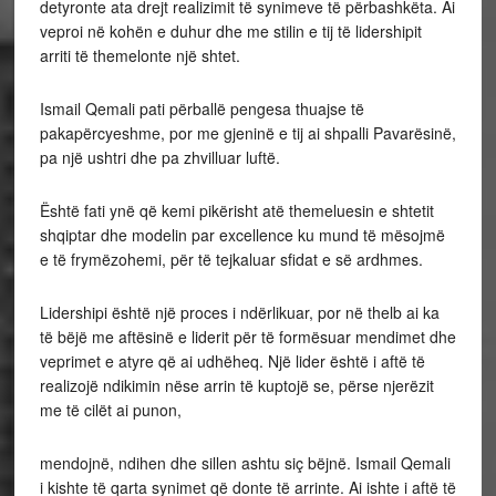
detyronte ata drejt realizimit të synimeve të përbashkëta. Ai
veproi në kohën e duhur dhe me stilin e tij të lidershipit
arriti të themelonte një shtet.
Ismail Qemali pati përballë pengesa thuajse të
pakapërcyeshme, por me gjeninë e tij ai shpalli Pavarësinë,
pa një ushtri dhe pa zhvilluar luftë.
Është fati ynë që kemi pikërisht atë themeluesin e shtetit
shqiptar dhe modelin par excellence ku mund të mësojmë
e të frymëzohemi, për të tejkaluar sfidat e së ardhmes.
Lidershipi është një proces i ndërlikuar, por në thelb ai ka
të bëjë me aftësinë e liderit për të formësuar mendimet dhe
veprimet e atyre që ai udhëheq. Një lider është i aftë të
realizojë ndikimin nëse arrin të kuptojë se, përse njerëzit
me të cilët ai punon,
mendojnë, ndihen dhe sillen ashtu siç bëjnë. Ismail Qemali
i kishte të qarta synimet që donte të arrinte. Ai ishte i aftë të