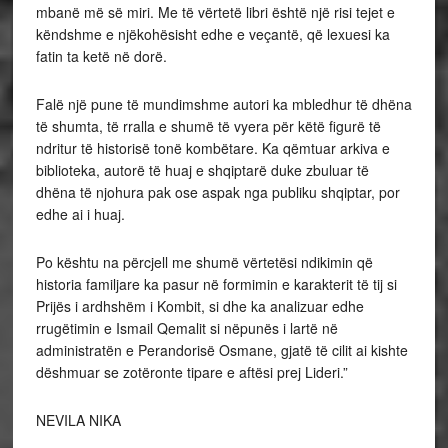
mbanë më së miri. Me të vërtetë libri është një risi tejet e
këndshme e njëkohësisht edhe e veçantë, që lexuesi ka
fatin ta ketë në dorë.
Falë një pune të mundimshme autori ka mbledhur të dhëna
të shumta, të rralla e shumë të vyera për këtë figurë të
ndritur të historisë tonë kombëtare. Ka qëmtuar arkiva e
biblioteka, autorë të huaj e shqiptarë duke zbuluar të
dhëna të njohura pak ose aspak nga publiku shqiptar, por
edhe ai i huaj.
Po kështu na përcjell me shumë vërtetësi ndikimin që
historia familjare ka pasur në formimin e karakterit të tij si
Prijës i ardhshëm i Kombit, si dhe ka analizuar edhe
rrugëtimin e Ismail Qemalit si nëpunës i lartë në
administratën e Perandorisë Osmane, gjatë të cilit ai kishte
dëshmuar se zotëronte tipare e aftësi prej Lideri.”
NEVILA NIKA