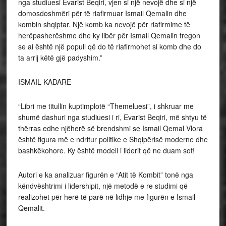
nga studiuesi Evarist Beqiri, vjen si një nevojë dhe si një
domosdoshmëri për të riafirmuar Ismail Qemalin dhe
kombin shqiptar. Një komb ka nevojë për riafirmime të
herëpasherëshme dhe ky libër për Ismail Qemalin tregon
se ai është një popull që do të riafirmohet si komb dhe do
ta arrij këtë gjë padyshim.”
ISMAIL KADARE
“Libri me titullin kuptimplotë “Themeluesi”, i shkruar me
shumë dashuri nga studiuesi i ri, Evarist Beqiri, më shtyu të
thërras edhe njëherë së brendshmi se Ismail Qemal Vlora
është figura më e ndritur politike e Shqipërisë moderne dhe
bashkëkohore. Ky është modeli i liderit që ne duam sot!
Autori e ka analizuar figurën e “Atit të Kombit” tonë nga
këndvështrimi i lidershipit, një metodë e re studimi që
realizohet për herë të parë në lidhje me figurën e Ismail
Qemalit.