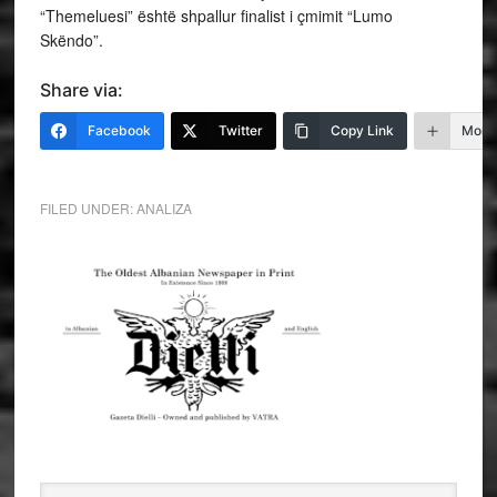
“Themeluesi” është shpallur finalist i çmimit “Lumo
Skëndo”.
Share via:
Facebook
Twitter
Copy Link
More
FILED UNDER:
ANALIZA