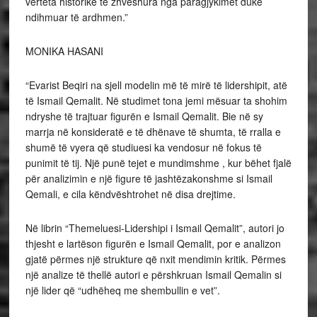
vërteta historike të zhveshura nga paragjykimet duke
ndihmuar të ardhmen.”
MONIKA HASANI
“Evarist Beqiri na sjell modelin më të mirë të lidershipit, atë
të Ismail Qemalit. Në studimet tona jemi mësuar ta shohim
ndryshe të trajtuar figurën e Ismail Qemalit. Bie në sy
marrja në konsideratë e të dhënave të shumta, të rralla e
shumë të vyera që studiuesi ka vendosur në fokus të
punimit të tij. Një punë tejet e mundimshme , kur bëhet fjalë
për analizimin e një figure të jashtëzakonshme si Ismail
Qemali, e cila këndvështrohet në disa drejtime.
Në librin “Themeluesi-Lidershipi i Ismail Qemalit”, autori jo
thjesht e lartëson figurën e Ismail Qemalit, por e analizon
gjatë përmes një strukture që nxit mendimin kritik. Përmes
një analize të thellë autori e përshkruan Ismail Qemalin si
një lider që “udhëheq me shembullin e vet”.