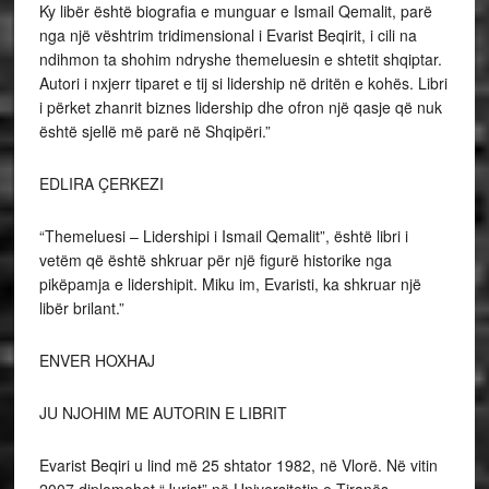
Ky libër është biografia e munguar e Ismail Qemalit, parë
nga një vështrim tridimensional i Evarist Beqirit, i cili na
ndihmon ta shohim ndryshe themeluesin e shtetit shqiptar.
Autori i nxjerr tiparet e tij si lidership në dritën e kohës. Libri
i përket zhanrit biznes lidership dhe ofron një qasje që nuk
është sjellë më parë në Shqipëri.”
EDLIRA ÇERKEZI
“Themeluesi – Lidershipi i Ismail Qemalit”, është libri i
vetëm që është shkruar për një figurë historike nga
pikëpamja e lidershipit. Miku im, Evaristi, ka shkruar një
libër brilant.”
ENVER HOXHAJ
JU NJOHIM ME AUTORIN E LIBRIT
Evarist Beqiri u lind më 25 shtator 1982, në Vlorë. Në vitin
2007 diplomohet “Jurist” në Universitetin e Tiranës,