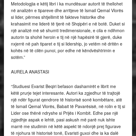
Metodologjia e këtij libri i ka mundësuar autorit të thellohet
në analizën e tipareve dhe arritjeve të Ismail Qemal Vlorës
si lider, përmes shtjellimit të fakteve historike dhe
krahasimit me liderë të tjerë në Shqipëri e në botë. Duket si
një analizë më së shumti tredimensionale, e cila e ndihmon
autorin ta shohë heroin e tij në një hapësirë të gjerë, duke
nxjerrë në pah tiparet e tij si lidership, jo vetëm në dritën e
kohës në të cilën punoi, por edhe në këndvështrimin e
sotëm.”
AURELA ANASTASI
“Studiuesi Evarist Beqiri befason dashamirët e librit me
këtë prurje tejet interesante. Autori ka zgjedhur të trajtojë
një ndër figurat qendrore të historisë sonë kombëtare, atë
të Ismail Qemal Vlorës, Babait të Pavarësisë, në rolin e tij si
Lider ose thënë ndryshe si Prijës i Kombit. Edhe pse një
zgjedhje aspak e lehtë, pasi askush më parë nuk ishte
marrë me studimin në këtë aspekt të ndonjë prej figurave
të njohura të historisë tonë, Evaristi guxoi dhe ia ka dalë