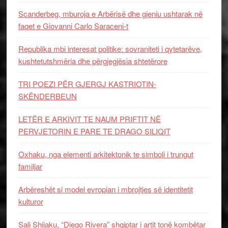
Scanderbeg, mburoja e Arbërisë dhe gjeniu ushtarak në
faqet e Giovanni Carlo Saraceni-t
Republika mbi interesat politike: sovraniteti i qytetarëve,
kushtetutshmëria dhe përgjegjësia shtetërore
TRI POEZI PËR GJERGJ KASTRIOTIN-
SKËNDERBEUN
LETËR E ARKIVIT TE NAUM PRIFTIT NË
PERVJETORIN E PARE TE DRAGO SILIQIT
Oxhaku, nga elementi arkitektonik te simboli i trungut
familjar
Arbëreshët si model evropian i mbrojtjes së identitetit
kulturor
Sali Shijaku, “Diego Rivera” shqiptar i artit tonë kombëtar