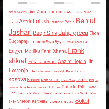
arben llalla
alfons Grishaj
Anton Cefa
asllan
albano kolonjari
Behlul
Astrit Lulushi
Aurenc Bebja
Bushati
Jashari
dalip greca
Beqir Sina
Elida
Buçpapaj
Enver Bytyci
Elmi Berisha
Ermira Babamusta
Frank
Eugjen Merlika
Fahri Xharra
shkreli
Ilir
Gezim Llojdia
Fritz radovani
Levonja
Interviste
Kolec Traboini
Keze Kozeta Zylo
kosova
Kosove
nderroi jete
Marjana Bulku
ne
Murat Gecaj
Rafaela Prifti
Rafael
Nene Tereza
Kosove
presidenti Nishani
Floqi
Raimonda Moisiu
Ramiz Lushaj
reshat kripa
Sadik Elshani
Sokol
Shefqet Kercelli
shqiperia
shqiptaret
SHBA