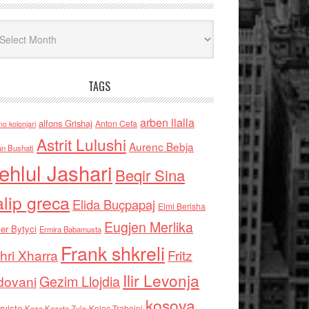
iv
TAGS
arben llalla
alfons Grishaj
Anton Cefa
no kolonjari
Astrit Lulushi
Aurenc Bebja
an Bushati
ehlul Jashari
Beqir Sina
alip greca
Elida Buçpapaj
Elmi Berisha
Eugjen Merlika
er Bytyci
Ermira Babamusta
Frank shkreli
hri Xharra
Fritz
Ilir Levonja
Gezim Llojdia
dovani
kosova
rviste
Kolec Traboini
Keze Kozeta Zylo