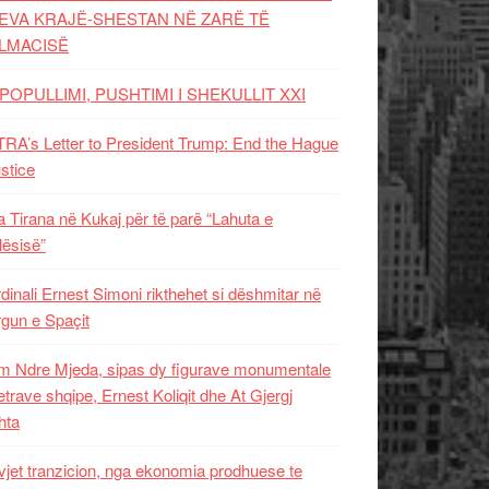
EVA KRAJË-SHESTAN NË ZARË TË
LMACISË
POPULLIMI, PUSHTIMI I SHEKULLIT XXI
RA’s Letter to President Trump: End the Hague
ustice
 Tirana në Kukaj për të parë “Lahuta e
ësisë”
dinali Ernest Simoni rikthehet si dëshmitar në
gun e Spaçit
 Ndre Mjeda, sipas dy figurave monumentale
letrave shqipe, Ernest Koliqit dhe At Gjergj
hta
vjet tranzicion, nga ekonomia prodhuese te