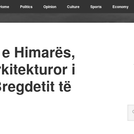
Home
Politics
Opinion
Culture
Sports
Economy
 e Himarës,
rkitekturor i
regdetit të