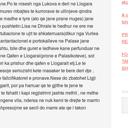
eko
jane.Po te nisesh nga Lukova e deri ne Llogara
e murev mbajtes te kurrorave te ullinjeve qindra
A n
e madhe e tyre (ato qe jane prane rruges) jane
fsh
e pushtetin.Lisa ne Dhrale te hedhur ne ere me
e, tubacione te ujit te shkaterruara(dikur nga Vurlea
PR
Plantantacionet e portokalleve ne Palase jane
RE
 ashtu, bile dhe guret e ledheve kane perfunduar ne
FO
 ne Qafen e Llogarai(prone e Palasikoteve), sot
TA
i ka prishur dhe qafen e Llogarait etj.Le te
SH
oje seriozisht kete masaker te bere deri dje ,
 fallcifikatoret e pronave.Nese do zbatohet Ligji
garit, por pa harruar qe te gjithe te jene te
fshatit i kapi regjistrimi jashte rrethit , ne rrethe
 te ngene vila, ndersa ne nuk kemi te drejte te marrin
Kat
 shpresojme se secil do marre ate qe i takon