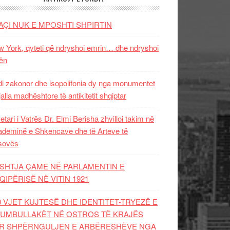
AÇI NUK E MPOSHTI SHPIRTIN
 York, qyteti që ndryshoi emrin… dhe ndryshoi
ën
i zakonor dhe isopolifonia dy nga monumentet
jalla madhështore të antikitetit shqiptar
etari i Vatrës Dr. Elmi Berisha zhvilloi takim në
deminë e Shkencave dhe të Arteve të
sovës
SHTJA ÇAME NË PARLAMENTIN E
QIPËRISË NË VITIN 1921
0 VJET KUJTESË DHE IDENTITET-TRYEZË E
UMBULLAKËT NË OSTROS TË KRAJËS
R SHPËRNGULJEN E ARBËRESHËVE NGA