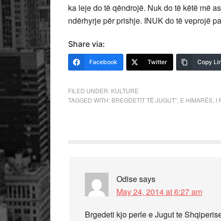
ka leje do të qëndrojë. Nuk do të këtë më a
ndërhyrje për prishje. INUK do të veprojë pa 
Share via:
Facebook
Twitter
Copy Li
FILED UNDER:
KULTURE
TAGGED WITH:
BREGDETIT TË JUGUT”
,
E HIMARËS
,
I
Odise
says
May 24, 2014 at 6:27 am
Brgedeti kjo perle e Jugut te Shqiperise