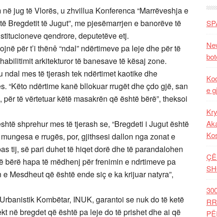
në jug të Vlorës, u zhvillua Konferenca “Marrëveshja e
e të Bregdetit të Jugut”, me pjesëmarrjen e banorëve të
SP
stitucioneve qendrore, deputetëve etj.
New
në për t’i thënê “ndal” ndërtimeve pa leje dhe për të
bot
abilitimit arkitekturor të banesave të kësaj zone.
u ndal mes të tjerash tek ndërtimet kaotike dhe
Kod
ës. “Këto ndërtime kanë bllokuar rrugët dhe çdo gjë, san
e g
, për të vërtetuar këtë masakrën që është bërë”, theksoi
Kry
shtë shprehur mes të tjerash se, “Bregdeti i Jugut është
Aka
Ko
 mungesa e rrugës, por, gjithsesi dallon nga zonat e
ipas tij, së pari duhet të hiqet dorë dhe të parandalohen
ÇË
anë bërë hapa të mëdhenj për frenimin e ndrtimeve pa
SH
nin e Mesdheut që është ende siç e ka krijuar natyra”,
30
or Urbanistik Kombëtar, INUK, garantoi se nuk do të ketë
RR
t në bregdet që është pa leje do të prishet dhe ai që
PË