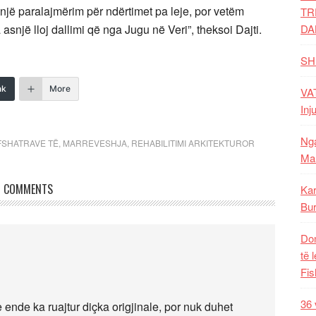
snjë paralajmërim për ndërtimet pa leje, por vetëm
TR
asnjë lloj dallimi që nga Jugu në Veri”, theksoi Dajti.
DA
SH
nk
More
VAT
Inj
Nga
 FSHATRAVE TË
,
MARREVESHJA
,
REHABILITIMI ARKITEKTUROR
Mal
COMMENTS
Kar
Bur
Dom
të 
Fis
36 
 ende ka ruajtur diçka origjinale, por nuk duhet