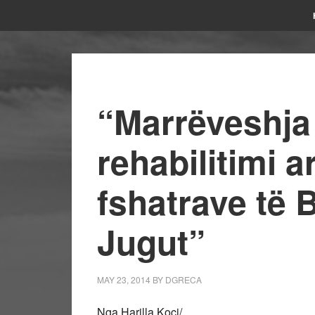
“Marrëveshja
rehabilitimi a
fshatrave të B
Jugut”
MAY 23, 2014
BY
DGRECA
Nga Harilla Koçi/