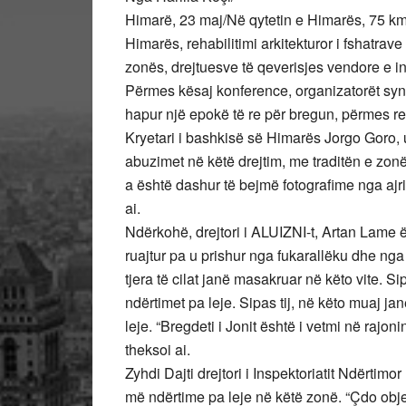
Himarë, 23 maj/Në qytetin e Himarës, 75 km 
Himarës, rehabilitimi arkitekturor i fshatrav
zonës, drejtuesve të qeverisjes vendore e in
Përmes kësaj konference, organizatorët synoj
hapur një epokë të re për bregun, përmes reh
Kryetari i bashkisë së Himarës Jorgo Goro, 
abuzimet në këtë drejtim, me traditën e zon
a është dashur të bejmë fotografime nga ajri
ai.
Ndërkohë, drejtori i ALUIZNI-t, Artan Lame ë
ruajtur pa u prishur nga fukarallëku dhe nga
tjera të cilat janë masakruar në këto vite. S
ndërtimet pa leje. Sipas tij, në këto muaj j
leje. “Bregdeti i Jonit është i vetmi në rajo
theksoi ai.
Zyhdi Dajti drejtori i Inspektoriatit Ndërtim
më ndërtime pa leje në këtë zonë. “Çdo objek