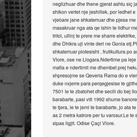
neglizhuar dhe thene gjerat ashtu siç 
shikon vertet nje jeshillek, por ledhet 
vjeòare jane shkaterruar dhe pjesa me 
masakruar nga ata qe ishin te lidhur m
tritol, ullinj te prere me sharre elektrik
dhe Dhikra uji vinte deri ne Gonia etj.
shkaterruar plotesisht , frutikultura po
Vlore, ose ne Llogara.Ndertime pa leje
mafia e ndertimit me dhembet prej hekur
shpresojme se Qeveria Rama do e vleres
duke nxjerre para perqegjesise te gjithe
7501 le te zbatohet dhe secili do bej llo
barabarte, pasi viti 1992 shume banore te 
te tjera, le te jemi te barabarte, jo ata
as 2 metra katrore per tu varosur.Le te
sipas ligjit. Odise Çaçi Vlore.