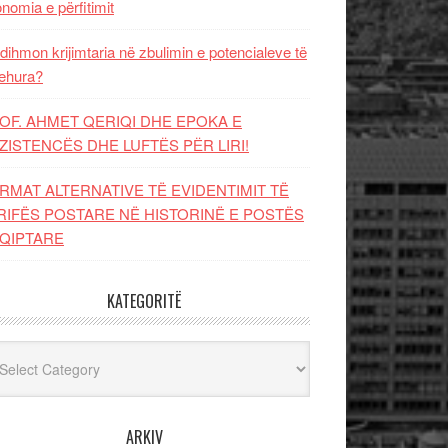
nomia e përfitimit
dihmon krijimtaria në zbulimin e potencialeve të
ehura?
OF. AHMET QERIQI DHE EPOKA E
ZISTENCЁS DHE LUFTЁS PЁR LIRI!
RMAT ALTERNATIVE TË EVIDENTIMIT TË
RIFËS POSTARE NË HISTORINË E POSTËS
QIPTARE
KATEGORITË
egoritë
ARKIV