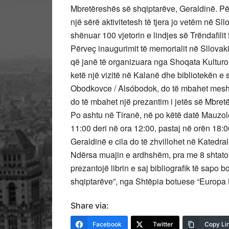
Mbretëreshës së shqiptarëve, Geraldinë. Për
një sërë aktivitetesh të tjera jo vetëm në Sll
shënuar 100 vjetorin e lindjes së Trëndafili
Përveç inaugurimit të memorialit në Sllovaki
që janë të organizuara nga Shoqata Kulturo
ketë një vizitë në Kalanë dhe bibliotekën e
Obodkovce / Alsóbodok, do të mbahet mesh
do të mbahet një prezantim i jetës së Mbr
Po ashtu në Tiranë, në po këtë datë Mauzole
11:00 deri në ora 12:00, pastaj në orën 18
Geraldinë e cila do të zhvillohet në Katedra
Ndërsa muajin e ardhshëm, pra me 8 shtator
prezantojë librin e saj bibliografik të sap
shqiptarëve”, nga Shtëpia botuese “Europa 
Share via:
Facebook
Twitter
Copy Li