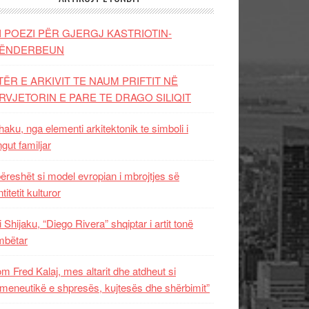
I POEZI PËR GJERGJ KASTRIOTIN-
ËNDERBEUN
TËR E ARKIVIT TE NAUM PRIFTIT NË
RVJETORIN E PARE TE DRAGO SILIQIT
aku, nga elementi arkitektonik te simboli i
ngut familjar
ëreshët si model evropian i mbrojtjes së
titetit kulturor
i Shijaku, “Diego Rivera” shqiptar i artit tonë
mbëtar
m Fred Kalaj, mes altarit dhe atdheut si
meneutikë e shpresës, kujtesës dhe shërbimit”