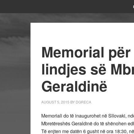
Memorial për 
lindjes së Mb
Geraldinë
AUGUST 5, 2015
BY
DGRECA
Memoriali do të inaugurohet në Sllovaki, ndër
Mbretëreshës Geraldinë do të shënohen edh
Të enjten me datën 6 gusht në ora 18:30, në 