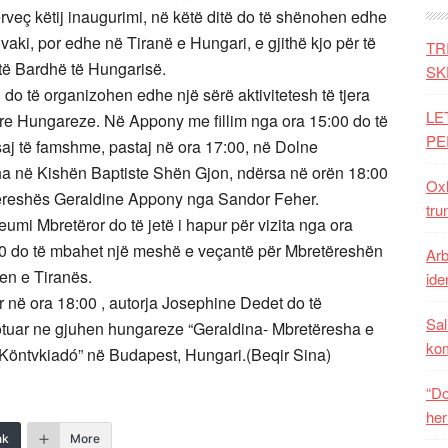
veç këtij inaugurimi, në këtë ditë do të shënohen edhe
ovaki, por edhe në Tiranë e Hungari, e gjithë kjo për të
TR
t të Bardhë të Hungarisë.
SK
 do të organizohen edhe një sërë aktivitetesh të tjera
LE
re Hungareze. Në Appony me fillim nga ora 15:00 do të
PE
 saj të famshme, pastaj në ora 17:00, në Dolne
a në Kishën Baptiste Shën Gjon, ndërsa në orën 18:00
Oxh
etëreshës Geraldine Appony nga Sandor Feher.
tru
umi Mbretëror do të jetë i hapur për vizita nga ora
:00 do të mbahet një meshë e veçantë për Mbretëreshën
Arb
len e Tiranës.
iden
 në ora 18:00 , autorja Josephine Dedet do të
Sal
o botuar ne gjuhen hungareze “Geraldina- Mbretëresha e
ko
Köntvkiadó” në Budapest, Hungari.(Beqir Sina)
“Do
her
nk
More