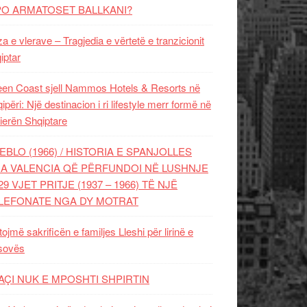
PO ARMATOSET BALLKANI?
za e vlerave – Tragjedia e vërtetë e tranzicionit
iptar
en Coast sjell Nammos Hotels & Resorts në
ipëri: Një destinacion i ri lifestyle merr formë në
ierën Shqiptare
EBLO (1966) / HISTORIA E SPANJOLLES
A VALENCIA QË PËRFUNDOI NË LUSHNJE
29 VJET PRITJE (1937 – 1966) TË NJË
LEFONATE NGA DY MOTRAT
tojmë sakrificën e familjes Lleshi për lirinë e
sovës
AÇI NUK E MPOSHTI SHPIRTIN