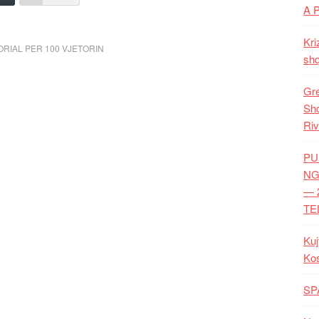
A 
Kri
RIAL PER 100 VJETORIN
shq
Gre
Shq
Riv
PU
NG
— 
TE
Kuj
Ko
SP