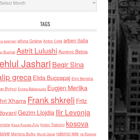
TAGS
arben llalla
alfons Grishaj
Anton Cefa
no kolonjari
Astrit Lulushi
Aurenc Bebja
an Bushati
ehlul Jashari
Beqir Sina
alip greca
Elida Buçpapaj
Elmi Berisha
Eugjen Merlika
er Bytyci
Ermira Babamusta
Frank shkreli
hri Xharra
Fritz
Ilir Levonja
Gezim Llojdia
dovani
kosova
rviste
Kolec Traboini
Keze Kozeta Zylo
sove
nderroi jete
Marjana Bulku
ne Kosove
Murat Gecaj