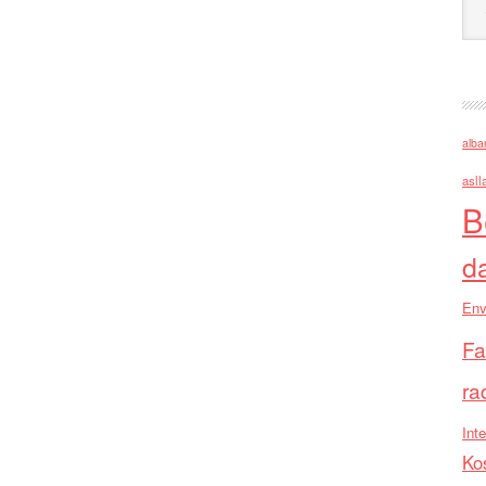
alba
asll
B
d
Env
Fa
ra
Inte
Ko