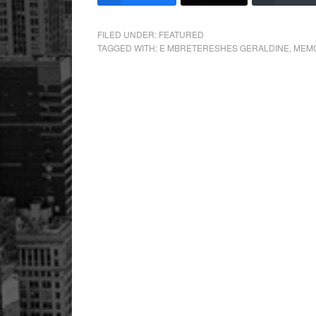
FILED UNDER:
FEATURED
TAGGED WITH:
E MBRETERESHES GERALDINE
,
MEMO