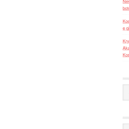
New
bot
Kod
e g
Kry
Aka
Ko
Kat
Ark