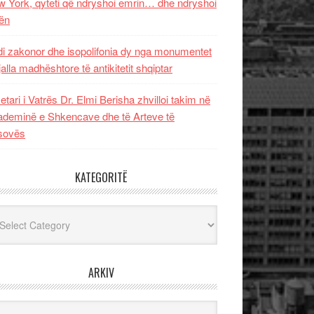
 York, qyteti që ndryshoi emrin… dhe ndryshoi
ën
i zakonor dhe isopolifonia dy nga monumentet
jalla madhështore të antikitetit shqiptar
etari i Vatrës Dr. Elmi Berisha zhvilloi takim në
deminë e Shkencave dhe të Arteve të
sovës
KATEGORITË
egoritë
ARKIV
iv