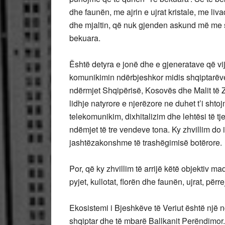
dhe faunën, me ajrin e ujrat kristale, me liv
dhe mjaltin, që nuk gjenden askund më me 
bekuara.
Është detyra e jonë dhe e gjeneratave që v
komunikimin ndërbjeshkor midis shqiptarëve,
ndërmjet Shqipërisë, Kosovës dhe Malit të Zi 
lidhje natyrore e njerëzore ne duhet t’i shto
telekomunikim, dixhitalizim dhe lehtësi të tje
ndëmjet të tre vendeve tona. Ky zhvillim do 
jashtëzakonshme të trashëgimisë botërore.
Por, që ky zhvillim të arrijë këtë objektiv 
pyjet, kullotat, florën dhe faunën, ujrat, përr
Ekosistemi i Bjeshkëve të Veriut është një n
shqiptar dhe të mbarë Ballkanit Perëndimor. 