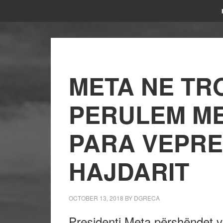
META NE TR
PERULEM M
PARA VEPRE
HAJDARIT
OCTOBER 13, 2018
BY
DGRECA
Presidenti Meta përshëndet v