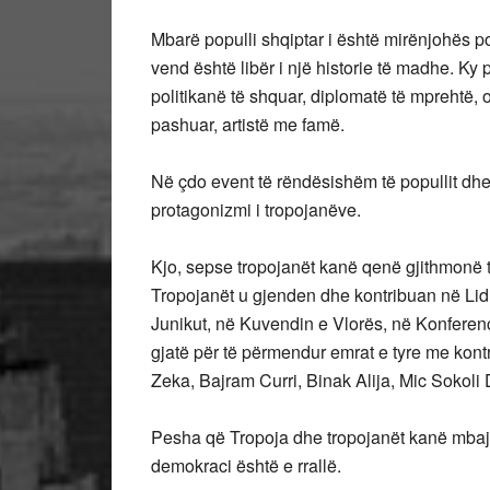
Mbarë populli shqiptar i është mirënjohës po
vend është libër i një historie të madhe. Ky 
politikanë të shquar, diplomatë të mprehtë, or
pashuar, artistë me famë.
Në çdo event të rëndësishëm të popullit dhe 
protagonizmi i tropojanëve.
Kjo, sepse tropojanët kanë qenë gjithmonë t
Tropojanët u gjenden dhe kontribuan në Lidh
Junikut, në Kuvendin e Vlorës, në Konferenc
gjatë për të përmendur emrat e tyre me kont
Zeka, Bajram Curri, Binak Alija, Mic Sokoli 
Pesha që Tropoja dhe tropojanët kanë mbaj
demokraci është e rrallë.