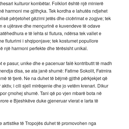
esari kulturor kombëtar. Folklori është një minierë
në harmoni me gjithçka. Tek kordha e lahutës ndjehet
elisë përjetohet gëzimi jetës dhe cicërimat e zogjve; tek
ën e ujërave dhe mençurinë e kuvendeve të odave
atëhedhura e të lehta si flutura, ndërsa tek vallet e
e fluturimi i shqiponjave; tek kostumet popullore
ë një harmoni perfekte dhe tërësisht unikal.
ot e pasur, unike dhe e pacenuar falë kontributit të madh
endja disa, se ata janë shumë: Fatime Sokolit, Fatmira
ë të tjerë. Ne na duhet të bëjmë gjithë përkjekjet që
ktiv, i cili sjell mirëqenie dhe jo vetëm krenari. Dikur
ë, por çmohej shumë. Tani që po vjen mbarë bota në
urore e Bjeshkëve duke gjeneruar vlerat e larta të
e artistike të Tropojës duhet të promovohen nga