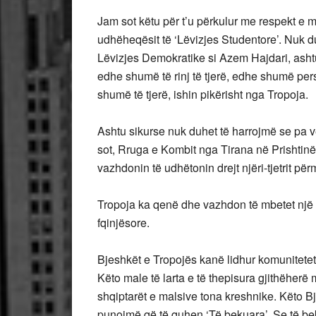
Jam sot këtu për t’u përkulur me respekt e 
udhëheqësit të ‘Lëvizjes Studentore’. Nuk d
Lëvizjes Demokratike si Azem Hajdari, ashtu
edhe shumë të rinj të tjerë, edhe shumë perso
shumë të tjerë, ishin pikërisht nga Tropoja.
Ashtu sikurse nuk duhet të harrojmë se pa
sot, Rruga e Kombit nga Tirana në Prishtinë
vazhdonin të udhëtonin drejt njëri-tjetrit p
Tropoja ka qenë dhe vazhdon të mbetet një 
fqinjësore.
Bjeshkët e Tropojës kanë lidhur komunitetet
Këto male të larta e të thepisura gjithëherë
shqiptarët e malsive tona kreshnike. Këto Bj
punojmë që të quhen ‘Të bekuara’. Se të bek