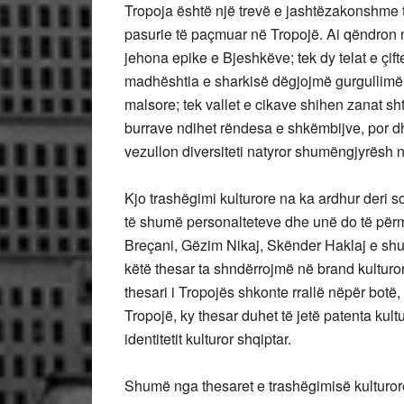
Tropoja është një trevë e jashtëzakonshme th
pasurie të paçmuar në Tropojë. Ai qëndron 
jehona epike e Bjeshkëve; tek dy telat e çift
madhështia e sharkisë dëgjojmë gurgullim
malsore; tek vallet e cikave shihen zanat sht
burrave ndihet rëndesa e shkëmbijve, por dh
vezullon diversiteti natyror shumëngjyrësh n
Kjo trashëgimi kulturore na ka ardhur deri s
të shumë personalteteve dhe unë do të përm
Breçani, Gëzim Nikaj, Skënder Haklaj e shum
këtë thesar ta shndërrojmë në brand kulturor a
thesari i Tropojës shkonte rrallë nëpër bot
Tropojë, ky thesar duhet të jetë patenta kult
identitetit kulturor shqiptar.
Shumë nga thesaret e trashëgimisë kulturor