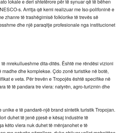
to lokale e deri shtetërore për të synuar që të bëhen
UNESCO-s. Arritja që kemi realizuar me Iso-polifoninë e
hanre të trashëgimisë folklorike të trevës së
esshme dhe një paraqitje profesionale nga institucionet
e të mrekullueshme dita-ditës. Është me rëndësi vizioni
lë të madhe dhe komplekse. Çdo zonë turistike në botë,
fikat e veta. Për trevën e Tropojës është specifike në
ra të të pandara tre vlera: natyrën, agro-turizmin dhe
e unike e të pandarë-një brand sintetik turistik Tropojan.
lori duhet të jenë pjesë e kësaj industrie të
a këto vlera nuk duhet të mënjanohet e të
en me natyrën përrallore, duke shijuar vallet mahnitëse