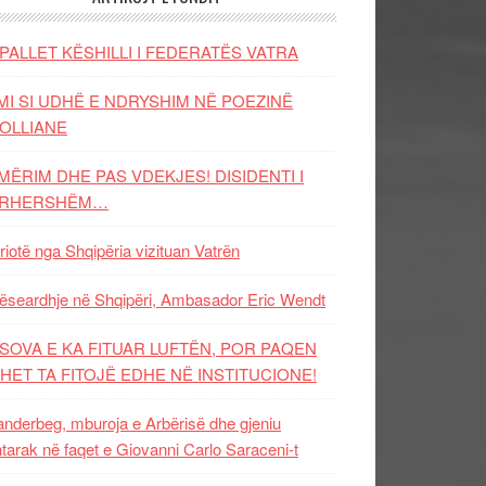
PALLET KËSHILLI I FEDERATËS VATRA
MI SI UDHË E NDRYSHIM NË POEZINË
OLLIANE
MËRIM DHE PAS VDEKJES! DISIDENTI I
ËRHERSHËM…
riotë nga Shqipëria vizituan Vatrën
ëseardhje në Shqipëri, Ambasador Eric Wendt
SOVA E KA FITUAR LUFTËN, POR PAQEN
HET TA FITOJË EDHE NË INSTITUCIONE!
nderbeg, mburoja e Arbërisë dhe gjeniu
tarak në faqet e Giovanni Carlo Saraceni-t