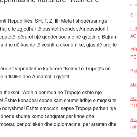
SH
ti Republikës, SH. T. Z. Ilir Meta i shoqëruar nga
haj e të zgjedhur të pushtetit vendor, Ambasadori i
LU
AG
eputetë, përuroi një qendër sociale në qytetin e Bajram
eha dhe në kushte të vështira ekonomike, gjashtë prej të
ZË
P
ëndeti veprimtarinë kulturore “Kcimet e Tropojës në
Pat
rtistike dhe Ansambli i qytetit.
Mir
ta theksoi: “Ardhja për mua në Tropojë është një
KO
ë! Është kënaqësi sepse kam shumë lidhje e miqësi të
DU
të ndryshme! Është emocion, sepse Tropoja përbën një
ë dhënë shumë kombit shqiptar për lirinë dhe
Sca
kombëtar, për politikën dhe diplomacinë, për arsimin dhe
ush