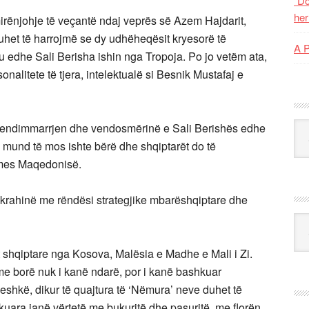
“Do
her
mirënjohje të veçantë ndaj veprës së Azem Hajdarit,
uhet të harrojmë se dy udhëheqësit kryesorë të
A 
 edhe Sali Berisha ishin nga Tropoja. Po jo vetëm ata,
nalitete të tjera, intelektualë si Besnik Mustafaj e
Kat
 vendimmarrjen dhe vendosmërinë e Sali Berishës edhe
 mund të mos ishte bërë dhe shqiptarët do të
ërmes Maqedonisë.
krahinë me rëndësi strategjike mbarëshqiptare dhe
Ark
 shqiptare nga Kosova, Malësia e Madhe e Mali i Zi.
 me borë nuk i kanë ndarë, por i kanë bashkuar
eshkë, dikur të quajtura të ‘Nëmura’ neve duhet të
uara janë vërtetë me bukuritë dhe pasuritë, me florën