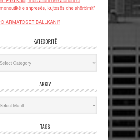
m Fred Kalaj, mes altarit dhe atdheut si
meneutikë e shpresës, kujtesës dhe shërbimit”
PO ARMATOSET BALLKANI?
KATEGORITË
egoritë
ARKIV
iv
TAGS