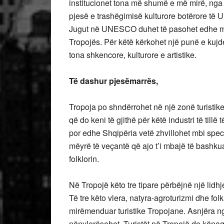
institucionet tona më shumë e më mirë, nga a
pjesë e trashëgimisë kulturore botërore të 
Jugut në UNESCO duhet të pasohet edhe me z
Tropojës. Për këtë kërkohet një punë e kujd
tona shkencore, kulturore e artistike.
Të dashur pjesëmarrës,
Tropoja po shndërrohet në një zonë turistik
që do keni të gjithë për këtë industri të til
por edhe Shqipëria vetë zhvillohet mbi speci
mëyrë të veçantë që ajo t’i mbajë të bashkua
folklorin.
Në Tropojë këto tre tipare përbëjnë një lidhj
Të tre këto vlera, natyra-agroturizmi dhe folk
mirëmenduar turistike Tropojane. Asnjëra ng
nënvlerësohet. Turistët në Tropojë do kënaq