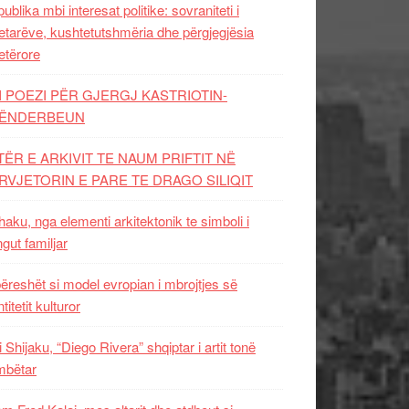
ublika mbi interesat politike: sovraniteti i
etarëve, kushtetutshmëria dhe përgjegjësia
etërore
I POEZI PËR GJERGJ KASTRIOTIN-
ËNDERBEUN
TËR E ARKIVIT TE NAUM PRIFTIT NË
RVJETORIN E PARE TE DRAGO SILIQIT
aku, nga elementi arkitektonik te simboli i
ngut familjar
ëreshët si model evropian i mbrojtjes së
titetit kulturor
i Shijaku, “Diego Rivera” shqiptar i artit tonë
mbëtar