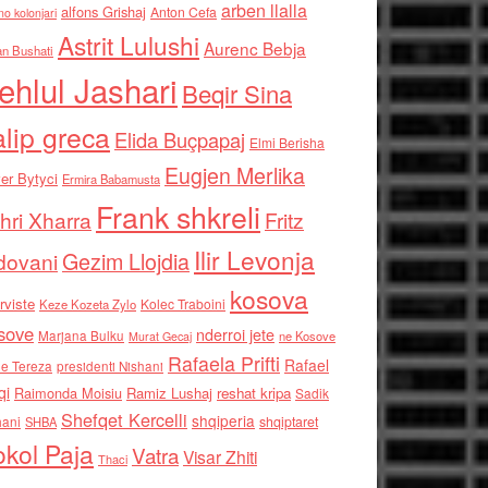
arben llalla
alfons Grishaj
Anton Cefa
no kolonjari
Astrit Lulushi
Aurenc Bebja
an Bushati
ehlul Jashari
Beqir Sina
alip greca
Elida Buçpapaj
Elmi Berisha
Eugjen Merlika
er Bytyci
Ermira Babamusta
Frank shkreli
hri Xharra
Fritz
Ilir Levonja
Gezim Llojdia
dovani
kosova
rviste
Kolec Traboini
Keze Kozeta Zylo
sove
nderroi jete
Marjana Bulku
ne Kosove
Murat Gecaj
Rafaela Prifti
Rafael
e Tereza
presidenti Nishani
qi
Raimonda Moisiu
Ramiz Lushaj
reshat kripa
Sadik
Shefqet Kercelli
shqiperia
hani
shqiptaret
SHBA
kol Paja
Vatra
Visar Zhiti
Thaci