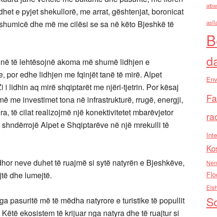
alba
adhet e pyjet shekullorë, me arrat, gështenjat, boronicat
shumicë dhe më me cilësi se sa në këto Bjeshkë të
asll
B
d
ijnë të lehtësojnë akoma më shumë lidhjen e
 por edhe lidhjen me fqinjët tanë të mirë. Alpet
Env
i lidhin aq mirë shqiptarët me njëri-tjetrin. Por kësaj
Fa
jmë me investimet tona në infrastrukturë, rrugë, energji,
ra, të cilat realizojmë një konektivitetet mbarëvjetor
ra
i shndërrojë Alpet e Shqiptarëve në një mrekulli të
Inte
Ko
madhor neve duhet të ruajmë si sytë natyrën e Bjeshkëve,
Nen
ejtë dhe lumejtë.
Flo
Els
So
ga pasuritë më të mëdha natyrore e turistike të popullit
Këtë ekosistem të krijuar nga natyra dhe të ruajtur si