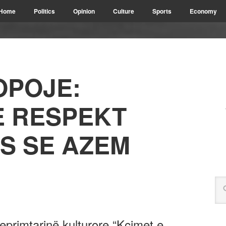
Home
Politics
Opinion
Culture
Sports
Economy
OPOJE:
E RESPEKT
S SE AZEM
eprimtarinë kulturore “Kcimet e