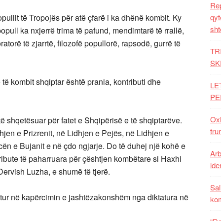
Rep
pullit të Tropojës për atë çfarë i ka dhënë kombit. Ky
qyt
sht
popull ka nxjerrë trima të pafund, mendimtarë të rrallë,
atorë të zjarrtë, filozofë popullorë, rapsodë, gurrë të
TR
SK
të kombit shqiptar është prania, kontributi dhe
LE
PE
Oxh
ë shqetësuar për fatet e Shqipërisë e të shqiptarëve.
tru
jen e Prizrenit, në Lidhjen e Pejës, në Lidhjen e
ën e Bujanit e në çdo ngjarje. Do të duhej një kohë e
Arb
ribute të paharruara për çështjen kombëtare si Haxhi
iden
Dervish Luzha, e shumë të tjerë.
Sal
tur në kapërcimin e jashtëzakonshëm nga diktatura në
ko