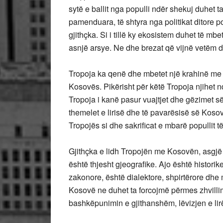
sytë e ballit nga populli ndër shekuj duhet t
pamenduara, të shtyra nga politikat ditore p
gjithçka. Si i tillë ky ekosistem duhet të m
asnjë arsye. Ne dhe brezat që vijnë vetëm du
Tropoja ka qenë dhe mbetet një krahinë me 
Kosovës. Pikërisht për këtë Tropoja njihet
Tropoja i kanë pasur vuajtjet dhe gëzimet 
themelet e lirisë dhe të pavarësisë së Koso
Tropojës si dhe sakrificat e mbarë popullit të
Gjithçka e lidh Tropojën me Kosovën, asgjë 
është thjesht gjeografike. Ajo është historik
zakonore, është dialektore, shpirtërore dhe 
Kosovë ne duhet ta forcojmë përmes zhvillim
bashkëpunimin e gjithanshëm, lëvizjen e lirë