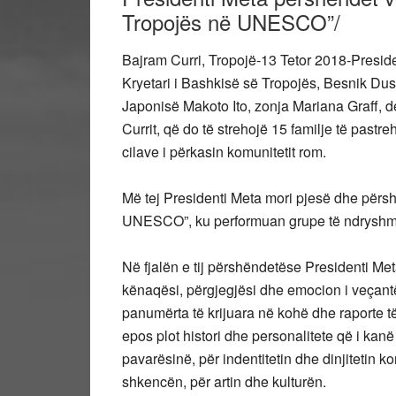
Tropojës në UNESCO”/
Bajram Curri, Tropojë-13 Tetor 2018-Presiden
Kryetari i Bashkisë së Tropojës, Besnik Dus
Japonisë Makoto Ito, zonja Mariana Graff, d
Currit, që do të strehojë 15 familje të pastr
cilave i përkasin komunitetit rom.
Më tej Presidenti Meta mori pjesë dhe përsh
UNESCO”, ku performuan grupe të ndryshme a
Në fjalën e tij përshëndetëse Presidenti Me
kënaqësi, përgjegjësi dhe emocion i veçant
panumërta të krijuara në kohë dhe raporte 
epos plot histori dhe personalitete që i kan
pavarësinë, për indentitetin dhe dinjitetin 
shkencën, për artin dhe kulturën.