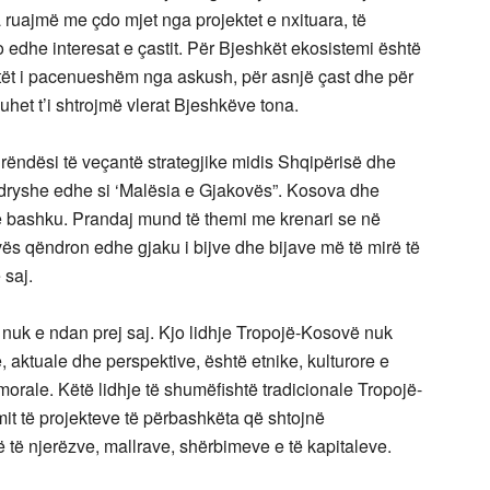
a ruajmë me çdo mjet nga projektet e nxituara, të
o edhe interesat e çastit. Për Bjeshkët ekosistemi është
betët i pacenueshëm nga askush, për asnjë çast dhe për
het t’i shtrojmë vlerat Bjeshkëve tona.
rëndësi të veçantë strategjike midis Shqipërisë dhe
 ndryshe edhe si ‘Malësia e Gjakovës”. Kosova dhe
së bashku. Prandaj mund të themi me krenari se në
vës qëndron edhe gjaku i bijve dhe bijave më të mirë të
 saj.
nuk e ndan prej saj. Kjo lidhje Tropojë-Kosovë nuk
e, aktuale dhe perspektive, është etnike, kulturore e
morale. Këtë lidhje të shumëfishtë tradicionale Tropojë-
it të projekteve të përbashkëta që shtojnë
 të njerëzve, mallrave, shërbimeve e të kapitaleve.